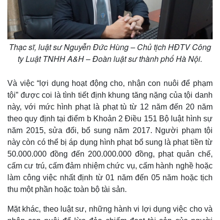
Thạc sĩ, luật sư Nguyễn Đức Hùng – Chủ tịch HĐTV Công
ty Luật TNHH A&H – Đoàn luật sư thành phố Hà Nội.
Và việc “lợi dụng hoạt động cho, nhận con nuôi để phạm
tội” được coi là tình tiết định khung tăng nặng của tội danh
này, với mức hình phạt là phạt tù từ 12 năm đến 20 năm
theo quy định tại điểm b Khoản 2 Điều 151 Bộ luật hình sự
năm 2015, sửa đổi, bổ sung năm 2017. Người phạm tội
này còn có thể bị áp dụng hình phạt bổ sung là phạt tiền từ
50.000.000 đồng đến 200.000.000 đồng, phạt quản chế,
cấm cư trú, cấm đảm nhiệm chức vụ, cấm hành nghề hoặc
làm công việc nhất định từ 01 năm đến 05 năm hoặc tịch
thu một phần hoặc toàn bộ tài sản.
Mặt khác, theo luật sư, những hành vi lợi dụng việc cho và