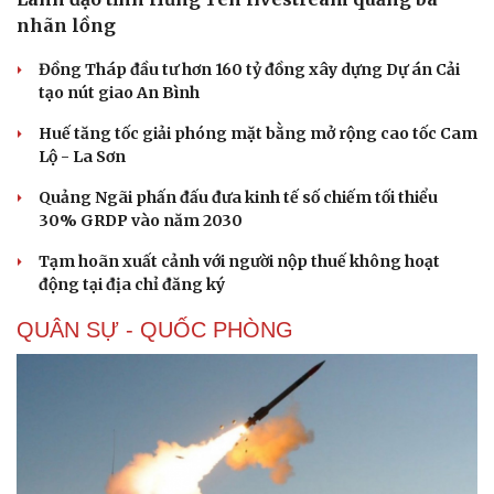
nhãn lồng
Đồng Tháp đầu tư hơn 160 tỷ đồng xây dựng Dự án Cải
tạo nút giao An Bình
Huế tăng tốc giải phóng mặt bằng mở rộng cao tốc Cam
Lộ - La Sơn
Quảng Ngãi phấn đấu đưa kinh tế số chiếm tối thiểu
30% GRDP vào năm 2030
Tạm hoãn xuất cảnh với người nộp thuế không hoạt
động tại địa chỉ đăng ký
QUÂN SỰ - QUỐC PHÒNG
Du lịch
Podcast
Tư vấn
Câu chuyện thời sự
Săn Tour
Đọc truyện đêm khuya
check-in
Cửa sổ tình yêu
Kể chuyện cho bé