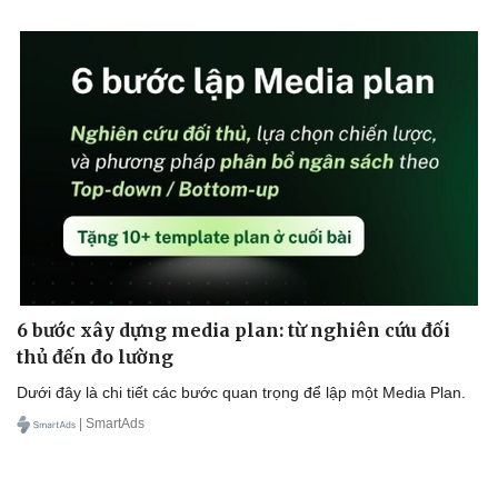
6 bước xây dựng media plan: từ nghiên cứu đối
Văn hóa
Giải trí
thủ đến đo lường
Sân khấu - Điện ảnh
Nghệ sĩ
Văn học
Thời trang
Dưới đây là chi tiết các bước quan trọng để lập một Media Plan.
Âm nhạc
Sao Việt
| SmartAds
Di sản