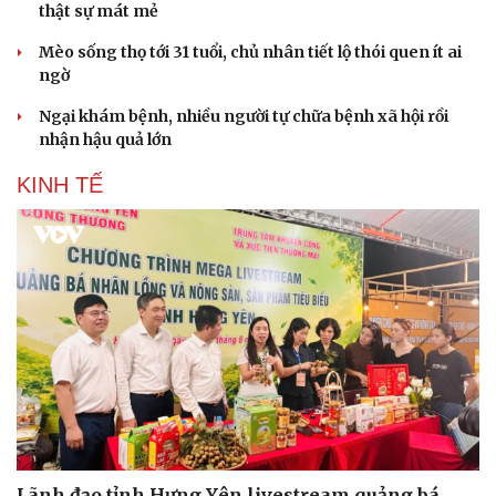
thật sự mát mẻ
Mèo sống thọ tới 31 tuổi, chủ nhân tiết lộ thói quen ít ai
ngờ
Ngại khám bệnh, nhiều người tự chữa bệnh xã hội rồi
nhận hậu quả lớn
KINH TẾ
Lãnh đạo tỉnh Hưng Yên livestream quảng bá