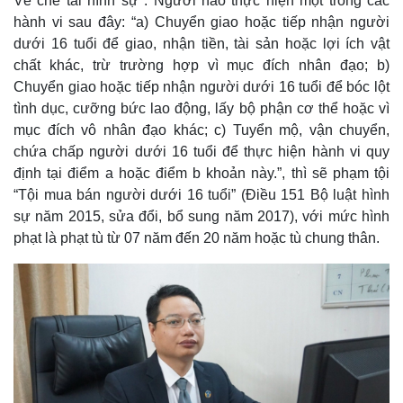
Về chế tài hình sự : Người nào thực hiện một trong các
Giá cà phê
hành vi sau đây: “a) Chuyển giao hoặc tiếp nhận người
dưới 16 tuổi để giao, nhận tiền, tài sản hoặc lợi ích vật
chất khác, trừ trường hợp vì mục đích nhân đạo; b)
Chuyển giao hoặc tiếp nhận người dưới 16 tuổi để bóc lột
tình dục, cưỡng bức lao động, lấy bộ phận cơ thể hoặc vì
mục đích vô nhân đạo khác; c) Tuyển mộ, vận chuyển,
chứa chấp người dưới 16 tuổi để thực hiện hành vi quy
định tại điểm a hoặc điểm b khoản này.”, thì sẽ phạm tội
“Tội mua bán người dưới 16 tuổi” (Điều 151 Bộ luật hình
sự năm 2015, sửa đổi, bổ sung năm 2017), với mức hình
phạt là phạt tù từ 07 năm đến 20 năm hoặc tù chung thân.