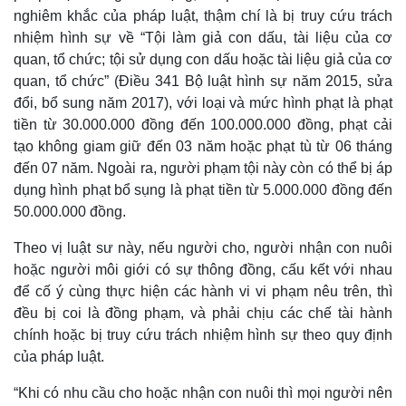
Vụ án
Vũ khí
nghiêm khắc của pháp luật, thậm chí là bị truy cứu trách
Tin nóng
Việt Nam
nhiệm hình sự về “Tội làm giả con dấu, tài liệu của cơ
Tư vấn luật
Phân tích
quan, tổ chức; tội sử dụng con dấu hoặc tài liệu giả của cơ
quan, tổ chức” (Điều 341 Bộ luật hình sự năm 2015, sửa
đổi, bổ sung năm 2017), với loại và mức hình phạt là phạt
tiền từ 30.000.000 đồng đến 100.000.000 đồng, phạt cải
tạo không giam giữ đến 03 năm hoặc phạt tù từ 06 tháng
đến 07 năm. Ngoài ra, người phạm tội này còn có thể bị áp
dụng hình phạt bổ sụng là phạt tiền từ 5.000.000 đồng đến
50.000.000 đồng.
Theo vị luật sư này, nếu người cho, người nhận con nuôi
hoặc người môi giới có sự thông đồng, cấu kết với nhau
để cố ý cùng thực hiện các hành vi vi phạm nêu trên, thì
đều bị coi là đồng phạm, và phải chịu các chế tài hành
chính hoặc bị truy cứu trách nhiệm hình sự theo quy định
của pháp luật.
“Khi có nhu cầu cho hoặc nhận con nuôi thì mọi người nên