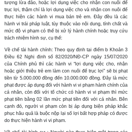
tượng lừa đảo, hoặc lợi dụng việc cho nhận con nuôi để
trục lợi, thậm chí là lợi dụng việc cho và nhận con nuôi để
thực hiện các hành vi mua bán trẻ em. Đây đều là các
hành vi trái pháp luật, tùy thuộc vào nội dung, tính chất và
mức độ vi phạm có thể bị xử lý hành chính hoặc truy cứu
trách nhiệm hình sự, cụ thể:
Về chế tài hành chính: Theo quy định tại điểm b Khoản 3
Điều 62 Nghị định số 82/2020/NĐ-CP ngày 15/07/2020
của Chính phủ thì các hành vi “lợi dụng việc cho, nhận
hoặc giới thiệu trẻ em làm con nuôi để trục lợi” sẽ bị phạt
tiền từ 5.000.000 đồng đến 10.000.000 đồng. Đây là mức
phạt được áp dụng đối với hành vi vi phạm hành chính của
cá nhân, còn đối với tổ chức có hành vi vi phạm thì mức
phạt tiền bằng 02 lần mức phạt tiền đối với cá nhân. Bên
Kinh tế
Thị trường
cạnh đó, người vi phạm còn bị áp dụng biện pháp khắc
Bất động sản
Giá vàng
phục hâu quả là buộc nộp lại số lợi bất hợp pháp có được
Khởi nghiệp
Tiêu dùng
do thực hiện hành vi vi phạm.
Tỷ giá
Chứng khoán