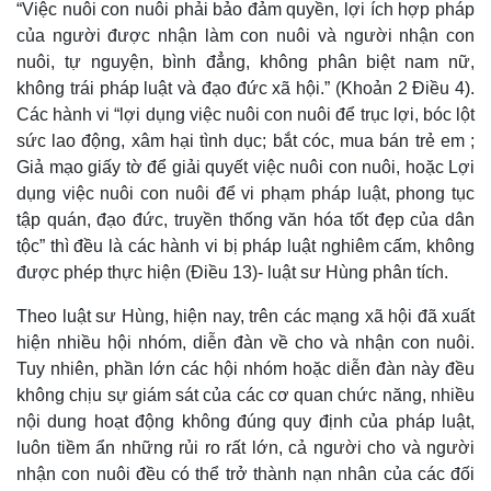
“Việc nuôi con nuôi phải bảo đảm quyền, lợi ích hợp pháp
của người được nhận làm con nuôi và người nhận con
nuôi, tự nguyện, bình đẳng, không phân biệt nam nữ,
không trái pháp luật và đạo đức xã hội.” (Khoản 2 Điều 4).
Các hành vi “lợi dụng việc nuôi con nuôi để trục lợi, bóc lột
sức lao động, xâm hại tình dục; bắt cóc, mua bán trẻ em ;
Giả mạo giấy tờ để giải quyết việc nuôi con nuôi, hoặc Lợi
dụng việc nuôi con nuôi để vi phạm pháp luật, phong tục
tập quán, đạo đức, truyền thống văn hóa tốt đẹp của dân
tộc” thì đều là các hành vi bị pháp luật nghiêm cấm, không
được phép thực hiện (Điều 13)- luật sư Hùng phân tích.
Theo luật sư Hùng, hiện nay, trên các mạng xã hội đã xuất
hiện nhiều hội nhóm, diễn đàn về cho và nhận con nuôi.
Tuy nhiên, phần lớn các hội nhóm hoặc diễn đàn này đều
không chịu sự giám sát của các cơ quan chức năng, nhiều
nội dung hoạt động không đúng quy định của pháp luật,
luôn tiềm ẩn những rủi ro rất lớn, cả người cho và người
nhận con nuôi đều có thể trở thành nạn nhân của các đối