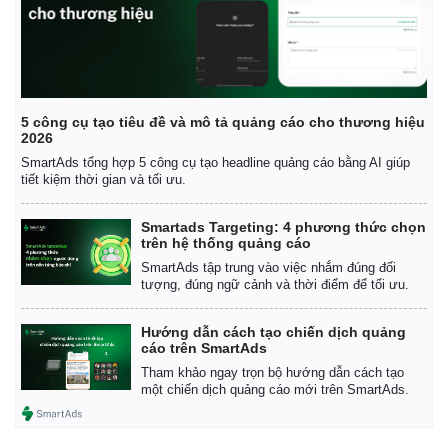
Thể thao
Ô tô - Xe máy
Bóng đá
Ô tô
Lịch thi đấu bóng đá
Xe máy
Thế giới thể thao
Tư vấn
eSports
5 công cụ tạo tiêu đề và mô tả quảng cáo cho thương hiệu
Hậu trường
2026
SmartAds tổng hợp 5 công cụ tạo headline quảng cáo bằng AI giúp
tiết kiệm thời gian và tối ưu.
Smartads Targeting: 4 phương thức chọn
trên hệ thống quảng cáo
SmartAds tập trung vào việc nhắm đúng đối
tượng, đúng ngữ cảnh và thời điểm để tối ưu.
Hướng dẫn cách tạo chiến dịch quảng
cáo trên SmartAds
Tham khảo ngay trọn bộ hướng dẫn cách tạo
một chiến dịch quảng cáo mới trên SmartAds.