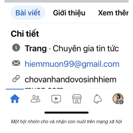
Thế giới
Multimedia
Quan sát
Video
Cuộc sống đó đây
Ảnh
Hồ sơ
E-Magazine
Infographic
Một hội nhóm cho và nhận con nuôi trên mạng xã hội