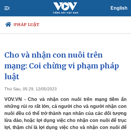
English
PHÁP LUẬT
/
Cho và nhận con nuôi trên
Chính trị
Xã hội
Đảng
Tin 24h
mạng: Coi chừng vi phạm pháp
Tổ chức nhân sự
Dự báo thời tiết
luật
Quốc hội
Giáo dục
Nhận diện sự thật
Dấu ấn VOV
Việc làm
Thứ Sáu, 05:29, 12/05/2023
Biển đảo
VOV.VN - Cho và nhận con nuôi trên mạng tiềm ẩn
những rủi ro rất lớn, cả người cho và người nhận con
nuôi đều có thể trở thành nạn nhân của các đối tượng
lừa đảo, hoặc lợi dụng việc cho nhận con nuôi để trục
lợi, thậm chí là lợi dụng việc cho và nhận con nuôi để