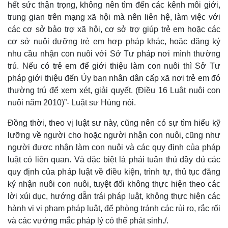
hết sức thận trọng, không nên tìm đến các kênh môi giới,
trung gian trên mạng xã hội mà nên liên hệ, làm việc với
các cơ sở bảo trợ xã hội, cơ sở trợ giúp trẻ em hoặc các
cơ sở nuôi dưỡng trẻ em hợp pháp khác, hoặc đăng ký
nhu cầu nhận con nuôi với Sở Tư pháp nơi mình thường
trú. Nếu có trẻ em để giới thiệu làm con nuôi thì Sở Tư
pháp giới thiệu đến Ủy ban nhân dân cấp xã nơi trẻ em đó
thường trú để xem xét, giải quyết. (Điều 16 Luât nuôi con
nuôi năm 2010)”- Luật sư Hùng nói.
Đồng thời, theo vị luật sư này, cũng nên có sự tìm hiểu kỹ
lưỡng về người cho hoặc người nhận con nuôi, cũng như
người được nhận làm con nuôi và các quy định của pháp
luật có liên quan. Và đặc biệt là phải tuân thủ đầy đủ các
quy định của pháp luật về điều kiện, trình tự, thủ tục đăng
ký nhận nuôi con nuôi, tuyệt đối không thực hiện theo các
lời xúi dục, hướng dẫn trái pháp luật, không thực hiện các
hành vi vi phạm pháp luật, để phòng tránh các rủi ro, rắc rối
và các vướng mắc pháp lý có thể phát sinh./.