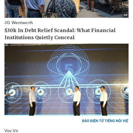
Doanh nghiệp
Công nghệ
Thông tin doanh nghiệp
Sành điệu
Doanh nghiệp 24h
Tin Công nghệ
Doanh nhân
Trải nghiệm
Vì cộng đồng
Chuyển đổi số