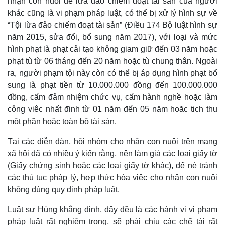
nhận con nuôi để lừa đảo chiếm đoạt tài sản của người
khác cũng là vi phạm pháp luật, có thể bị xử lý hình sự về
“Tội lừa đảo chiếm đoạt tài sản” (Điều 174 Bộ luật hình sự
năm 2015, sửa đổi, bổ sung năm 2017), với loại và mức
hình phạt là phạt cải tạo không giam giữ đến 03 năm hoặc
phạt tù từ 06 tháng đến 20 năm hoặc tù chung thân. Ngoài
ra, người phạm tội này còn có thể bị áp dụng hình phạt bổ
sung là phạt tiền từ 10.000.000 đồng đến 100.000.000
đồng, cấm đảm nhiệm chức vụ, cấm hành nghề hoặc làm
công việc nhất định từ 01 năm đến 05 năm hoặc tịch thu
một phần hoặc toàn bộ tài sản.
Tại các diễn đàn, hội nhóm cho nhận con nuôi trên mạng
xã hội đã có nhiều ý kiến rằng, nên làm giả các loại giấy tờ
(Giấy chứng sinh hoặc các loại giấy tờ khác), để né tránh
các thủ tục pháp lý, hợp thức hóa việc cho nhận con nuôi
không đúng quy định pháp luật.
Luật sư Hùng khẳng định, đây đều là các hành vi vi phạm
Pháp luật
Quân sự - Quốc phòng
pháp luật rất nghiêm trọng, sẽ phải chịu các chế tài rất