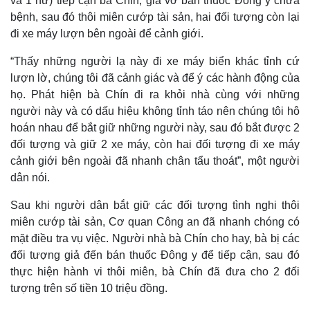
và 1 nữ) tiếp cận bà Chín, giả vờ bán thuốc Đông y chữa
bệnh, sau đó thôi miên cướp tài sản, hai đối tượng còn lại
đi xe máy lượn bên ngoài để cảnh giới.
“Thấy những người lạ này đi xe máy biển khác tỉnh cứ
lượn lờ, chúng tôi đã cảnh giác và để ý các hành động của
họ. Phát hiện bà Chín đi ra khỏi nhà cùng với những
người này và có dấu hiệu không tỉnh táo nên chúng tôi hô
hoán nhau để bắt giữ những người này, sau đó bắt được 2
đối tượng và giữ 2 xe máy, còn hai đối tượng đi xe máy
cảnh giới bên ngoài đã nhanh chân tẩu thoát”, một người
dân nói.
Sau khi người dân bắt giữ các đối tượng tình nghi thôi
miên cướp tài sản, Cơ quan Công an đã nhanh chóng có
mặt điều tra vụ việc. Người nhà bà Chín cho hay, bà bị các
đối tượng giả đến bán thuốc Đông y để tiếp cận, sau đó
thực hiện hành vi thôi miên, bà Chín đã đưa cho 2 đối
tượng trên số tiền 10 triệu đồng.