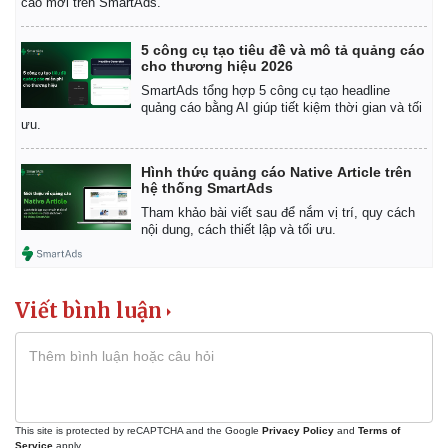
cáo mới trên SmartAds.
5 công cụ tạo tiêu đề và mô tả quảng cáo
cho thương hiệu 2026
SmartAds tổng hợp 5 công cụ tạo headline
quảng cáo bằng AI giúp tiết kiệm thời gian và tối
ưu.
Hình thức quảng cáo Native Article trên
hệ thống SmartAds
Tham khảo bài viết sau để nắm vị trí, quy cách
nội dung, cách thiết lập và tối ưu.
Viết bình luận
Kinh tế
Thị trường
Bất động sản
Giá vàng
Khởi nghiệp
Tiêu dùng
Tỷ giá
This site is protected by reCAPTCHA and the Google
Privacy Policy
and
Terms of
Chứng khoán
Service
apply.