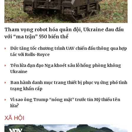
Tham vọng robot hóa quân đội, Ukraine đau đầu
với “ma trận” 550 biến thể
Đức tăng tốc chương trình UAV chiến đấu thông qua hợp
tác với Rolls-Royce
Tên lửa đạn đạo Nga khoét sâu lỗ hổng phòng không
Ukraine
Ban hành danh mục trang thiết bị phục vụ ứng phó tình
Văn hóa
Giải trí
trạng khẩn cấp
Sân khấu - Điện ảnh
Nghệ sĩ
Vì sao ông Trump “nóng mặt” trước tin Mỹ thiếu tên
Văn học
Thời trang
lửa?
Âm nhạc
Sao Việt
Di sản
XÃ HỘI