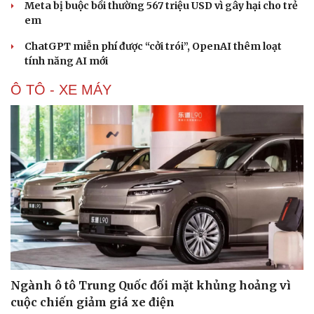
Meta bị buộc bồi thường 567 triệu USD vì gây hại cho trẻ
em
ChatGPT miễn phí được “cởi trói”, OpenAI thêm loạt
tính năng AI mới
Ô TÔ - XE MÁY
Du lịch
Podcast
Tư vấn
Câu chuyện thời sự
Săn Tour
Đọc truyện đêm khuya
Ngành ô tô Trung Quốc đối mặt khủng hoảng vì
check-in
Cửa sổ tình yêu
cuộc chiến giảm giá xe điện
Kể chuyện cho bé