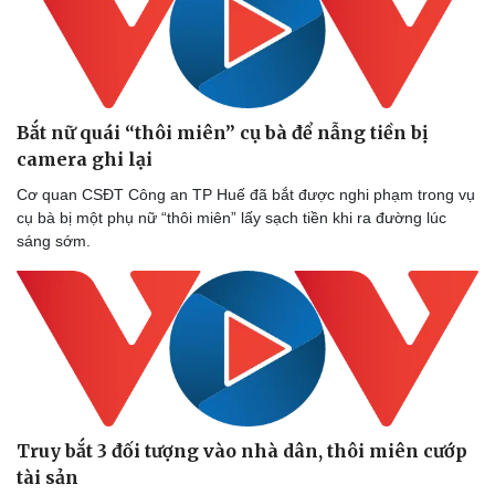
Thể thao
Ô tô - Xe máy
Bóng đá
Ô tô
Lịch thi đấu bóng đá
Xe máy
Thế giới thể thao
Tư vấn
eSports
Bắt nữ quái “thôi miên” cụ bà để nẫng tiền bị
Hậu trường
camera ghi lại
Cơ quan CSĐT Công an TP Huế đã bắt được nghi phạm trong vụ
cụ bà bị một phụ nữ “thôi miên” lấy sạch tiền khi ra đường lúc
sáng sớm.
Truy bắt 3 đối tượng vào nhà dân, thôi miên cướp
tài sản