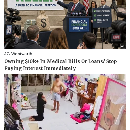
Vụ án
Vũ khí
Tin nóng
Việt Nam
Tư vấn luật
Phân tích