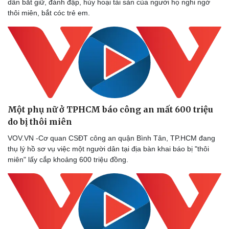
dân bắt giữ, đánh đập, hủy hoại tài sản của người họ nghi ngờ
thôi miên, bắt cóc trẻ em.
Doanh nghiệp
Công nghệ
Thông tin doanh nghiệp
Sành điệu
Doanh nghiệp 24h
Tin Công nghệ
Doanh nhân
Trải nghiệm
Vì cộng đồng
Chuyển đổi số
Một phụ nữ ở TPHCM báo công an mất 600 triệu
do bị thôi miên
VOV.VN -Cơ quan CSĐT công an quận Bình Tân, TP.HCM đang
thụ lý hồ sơ vụ việc một người dân tại địa bàn khai báo bị "thôi
miên" lấy cắp khoảng 600 triệu đồng.