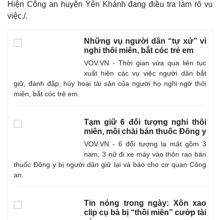
Hiện Công an huyện Yên Khánh đang điều tra làm rõ vụ
việc./.
Những vụ người dân “tự xử” vì
nghi thôi miên, bắt cóc trẻ em
VOV.VN - Thời gian vừa qua liên tục
xuất hiện các vụ việc người dân bắt
giữ, đánh đập, hủy hoại tài sản của người họ nghi ngờ thôi
miên, bắt cóc trẻ em.
Tạm giữ 6 đối tượng nghi thôi
miên, mồi chài bán thuốc Đông y
Thế giới
Multimedia
VOV.VN - 6 đối tượng lạ mặt gồm 3
nam, 3 nữ đi xe máy vào thôn rao bán
Quan sát
Video
thuốc Đông y bị người dân giữ lại và báo cho cơ quan Công
Cuộc sống đó đây
Ảnh
an.
Hồ sơ
E-Magazine
Infographic
Tin nóng trong ngày: Xôn xao
clip cụ bà bị “thôi miên” cướp tài