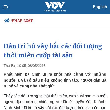
English
PHÁP LUẬT
/
Dân tri hô vây bắt các đối tượng
Chính trị
Xã hội
Đảng
Tin 24h
thôi miên cướp tài sản ​
Tổ chức nhân sự
Dự báo thời tiết
Quốc hội
Giáo dục
Thứ Ba, 10:05, 08/05/2018
Nhận diện sự thật
Dấu ấn VOV
Việc làm
Phát hiện bà Chín đi ra khỏi nhà cùng với những
Biển đảo
người lạ và có dấu hiệu không tỉnh táo, người dân đã
tri hô và cùng nhau bắt giữ
Thấy các đối tượng lạ mặt thôi miên, cướp tài sản của một
người địa phương, nhiều người dân ở huyện Yên Khánh,
Ninh Bình đã tri hô vây bắt các đối tượng trên, sau đó bàn