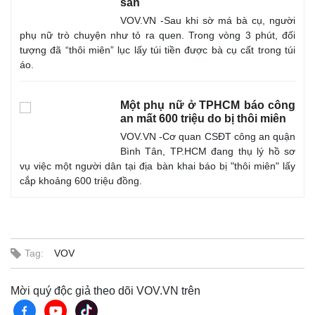
sản
VOV.VN -Sau khi sờ má bà cụ, người
phụ nữ trò chuyện như tỏ ra quen. Trong vòng 3 phút, đối
tượng đã “thôi miên” lục lấy túi tiền được bà cụ cất trong túi
áo.
Một phụ nữ ở TPHCM báo công
an mất 600 triệu do bị thôi miên
VOV.VN -Cơ quan CSĐT công an quận
Bình Tân, TP.HCM đang thụ lý hồ sơ
vụ việc một người dân tại địa bàn khai báo bị "thôi miên" lấy
cắp khoảng 600 triệu đồng.
Tag:
VOV
Mời quý độc giả theo dõi VOV.VN trên