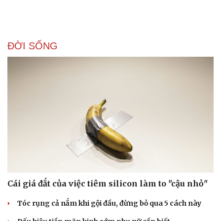
ĐỜI SỐNG
Sức khỏe
Đời sống
Dinh dưỡng - món ngon
Nhà đẹp
Cây thuốc
Blog
Sản phụ khoa
Tình yêu - Gia đình
Nhi khoa
Nam khoa
Làm đẹp - giảm cân
Phòng mạch online
Ăn sạch sống khỏe
Cái giá đắt của việc tiêm silicon làm to "cậu nhỏ"
Tóc rụng cả nắm khi gội đầu, đừng bỏ qua 5 cách này