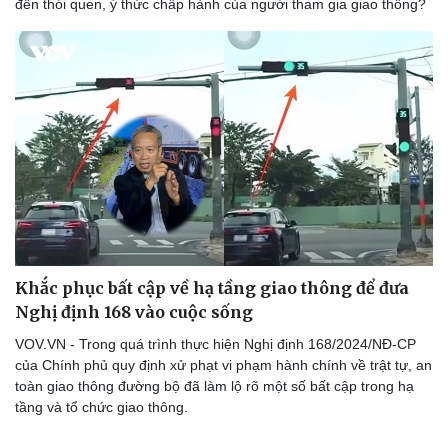
đến thói quen, ý thức chấp hành của người tham gia giao thông?
Doanh nghiệp
Công nghệ
Thông tin doanh nghiệp
Sành điệu
Doanh nghiệp 24h
Tin Công nghệ
Doanh nhân
Trải nghiệm
Vì cộng đồng
Chuyển đổi số
Khắc phục bất cập về hạ tầng giao thông để đưa
Nghị định 168 vào cuộc sống
VOV.VN - Trong quá trình thực hiện Nghị định 168/2024/NĐ-CP
của Chính phủ quy định xử phạt vi phạm hành chính về trật tự, an
toàn giao thông đường bộ đã làm lộ rõ một số bất cập trong hạ
tầng và tổ chức giao thông.