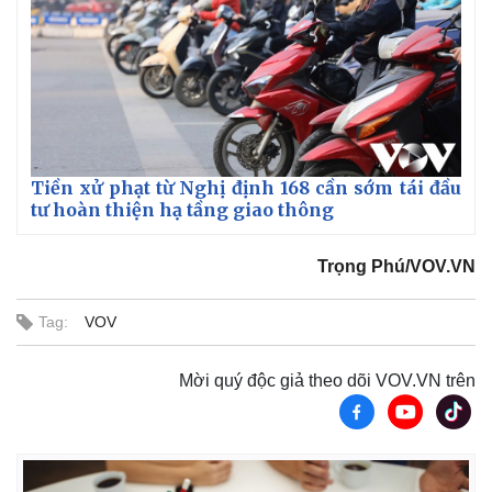
Tiền xử phạt từ Nghị định 168 cần sớm tái đầu
tư hoàn thiện hạ tầng giao thông
Trọng Phú/VOV.VN
Tag:
VOV
Mời quý độc giả theo dõi VOV.VN trên
Kinh tế
Thị trường
Bất động sản
Giá vàng
Khởi nghiệp
Tiêu dùng
Tỷ giá
Chứng khoán