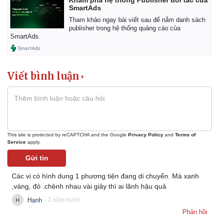
Khám phá hệ thống Publisher đối tác của
SmartAds
Tham khảo ngay bài viết sau để nắm danh sách
publisher trong hệ thống quảng cáo của
SmartAds.
Viết bình luận
This site is protected by reCAPTCHA and the Google
Privacy Policy
and
Terms of
Service
apply.
Gửi tin
Các vị có hình dung 1 phương tiện đang di chuyển. Mà xanh
,vàng, đỏ .chênh nhau vài giây thì ai lãnh hậu quả
Hạnh
- 2 năm trước
Phản hồi