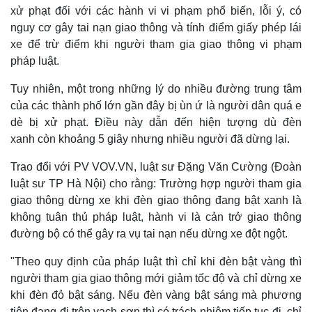
xử phạt đối với các hành vi vi phạm phổ biến, lỗi ý, có
nguy cơ gây tai nạn giao thông và tính điểm giấy phép lái
xe để trừ điểm khi người tham gia giao thông vi phạm
pháp luật.
Tuy nhiên, một trong những lý do nhiều đường trung tâm
của các thành phố lớn gần đây bị ùn ứ là người dân quá e
dè bị xử phạt. Điều này dẫn đến hiện tượng dù đèn
xanh còn khoảng 5 giây nhưng nhiều người đã dừng lại.
Trao đổi với PV VOV.VN, luật sư Đặng Văn Cường (Đoàn
luật sư TP Hà Nội) cho rằng: Trường hợp người tham gia
giao thông dừng xe khi đèn giao thông đang bật xanh là
Thế giới
Multimedia
không tuân thủ pháp luật, hành vi là cản trở giao thông
Quan sát
Video
đường bộ có thể gây ra vụ tai nạn nếu dừng xe đột ngột.
Cuộc sống đó đây
Ảnh
Hồ sơ
E-Magazine
"Theo quy định của pháp luật thì chỉ khi đèn bật vàng thì
Infographic
người tham gia giao thông mới giảm tốc độ và chỉ dừng xe
khi đèn đỏ bật sáng. Nếu đèn vàng bật sáng mà phương
tiện đang đi trên vạch sơn thì có trách nhiệm tiếp tục đi, chỉ