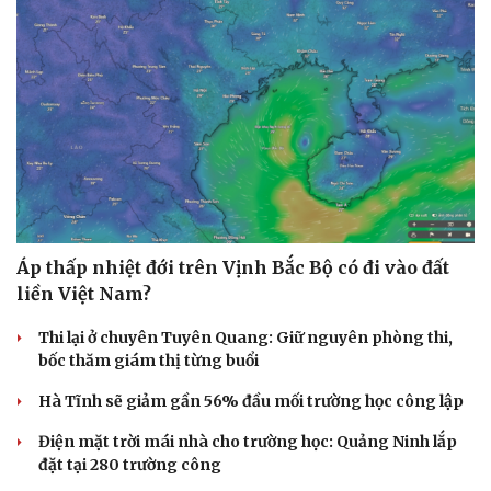
Áp thấp nhiệt đới trên Vịnh Bắc Bộ có đi vào đất
liền Việt Nam?
Văn hóa
Giải trí
Thi lại ở chuyên Tuyên Quang: Giữ nguyên phòng thi,
Sân khấu - Điện ảnh
Nghệ sĩ
bốc thăm giám thị từng buổi
Văn học
Thời trang
Âm nhạc
Sao Việt
Hà Tĩnh sẽ giảm gần 56% đầu mối trường học công lập
Di sản
Điện mặt trời mái nhà cho trường học: Quảng Ninh lắp
đặt tại 280 trường công