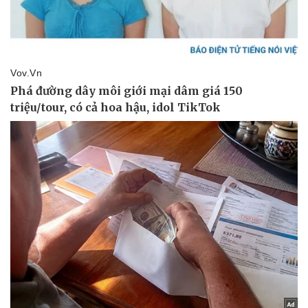
Thể thao
Ô tô - Xe máy
Bóng đá
Ô tô
Lịch thi đấu bóng đá
Xe máy
Thế giới thể thao
Tư vấn
eSports
Hậu trường