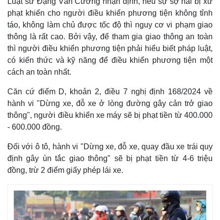
Luật sư Đặng Văn Cường nhận định, nếu sự sợ hãi bị xử
phạt khiến cho người điều khiển phương tiện không tỉnh
táo, không làm chủ được tốc độ thì nguy cơ vi phạm giao
thông là rất cao. Bởi vậy, để tham gia giao thông an toàn
thì người điều khiển phương tiện phải hiểu biết pháp luật,
có kiến thức và kỹ năng để điều khiển phương tiện một
cách an toàn nhất.
Căn cứ điểm D, khoản 2, điều 7 nghị định 168/2024 về
hành vi "Dừng xe, đỗ xe ở lòng đường gây cản trở giao
thông", người điều khiển xe máy sẽ bị phạt tiền từ 400.000
- 600.000 đồng.
Đối với ô tô, hành vi "Dừng xe, đỗ xe, quay đầu xe trái quy
định gây ùn tắc giao thông" sẽ bị phạt tiền từ 4-6 triệu
đồng, trừ 2 điểm giấy phép lái xe.