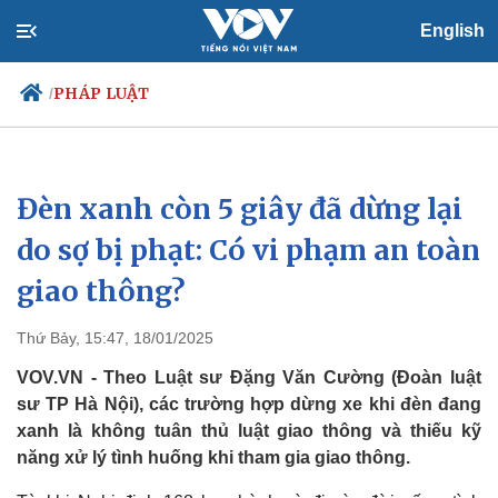
English
PHÁP LUẬT
/
Đèn xanh còn 5 giây đã dừng lại
Chính trị
Xã hội
Đảng
Tin 24h
do sợ bị phạt: Có vi phạm an toàn
Tổ chức nhân sự
Dự báo thời tiết
giao thông?
Quốc hội
Giáo dục
Nhận diện sự thật
Dấu ấn VOV
Việc làm
Thứ Bảy, 15:47, 18/01/2025
Biển đảo
VOV.VN - Theo Luật sư Đặng Văn Cường (Đoàn luật
sư TP Hà Nội), các trường hợp dừng xe khi đèn đang
xanh là không tuân thủ luật giao thông và thiếu kỹ
năng xử lý tình huống khi tham gia giao thông.