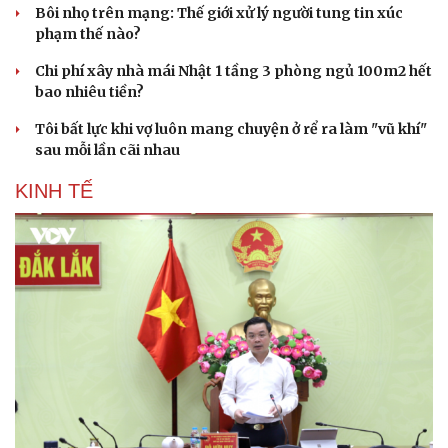
Bôi nhọ trên mạng: Thế giới xử lý người tung tin xúc
phạm thế nào?
Chi phí xây nhà mái Nhật 1 tầng 3 phòng ngủ 100m2 hết
bao nhiêu tiền?
Tôi bất lực khi vợ luôn mang chuyện ở rể ra làm "vũ khí"
sau mỗi lần cãi nhau
Sức khỏe
Đời sống
Dinh dưỡng - món ngon
Nhà đẹp
KINH TẾ
Cây thuốc
Blog
Sản phụ khoa
Tình yêu - Gia đình
Nhi khoa
Nam khoa
Làm đẹp - giảm cân
Phòng mạch online
Ăn sạch sống khỏe