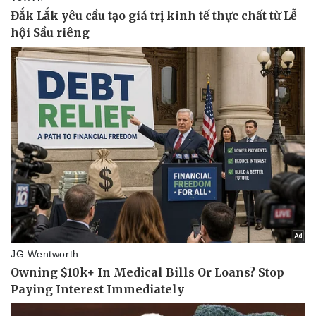
Vụ án
Vũ khí
Tin nóng
Việt Nam
Tư vấn luật
Phân tích