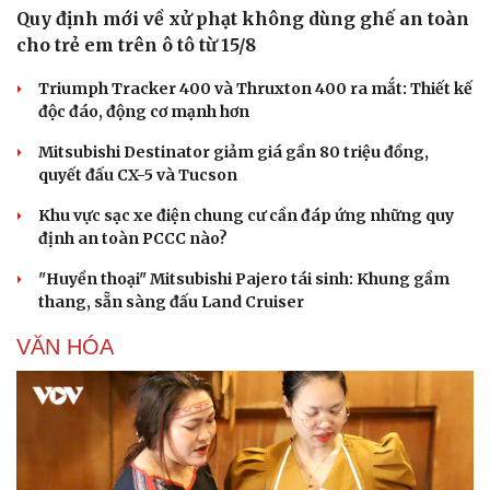
Quy định mới về xử phạt không dùng ghế an toàn
cho trẻ em trên ô tô từ 15/8
Triumph Tracker 400 và Thruxton 400 ra mắt: Thiết kế
độc đáo, động cơ mạnh hơn
Mitsubishi Destinator giảm giá gần 80 triệu đồng,
quyết đấu CX-5 và Tucson
Khu vực sạc xe điện chung cư cần đáp ứng những quy
định an toàn PCCC nào?
"Huyền thoại" Mitsubishi Pajero tái sinh: Khung gầm
thang, sẵn sàng đấu Land Cruiser
VĂN HÓA
Du lịch
Podcast
Tư vấn
Câu chuyện thời sự
Săn Tour
Đọc truyện đêm khuya
check-in
Cửa sổ tình yêu
Kể chuyện cho bé