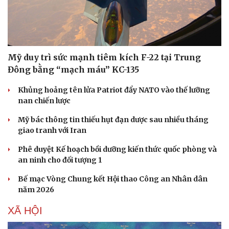
Mỹ duy trì sức mạnh tiêm kích F-22 tại Trung
Đông bằng “mạch máu” KC-135
Khủng hoảng tên lửa Patriot đẩy NATO vào thế lưỡng
nan chiến lược
Mỹ bác thông tin thiếu hụt đạn dược sau nhiều tháng
giao tranh với Iran
Phê duyệt Kế hoạch bồi dưỡng kiến thức quốc phòng và
an ninh cho đối tượng 1
Bế mạc Vòng Chung kết Hội thao Công an Nhân dân
năm 2026
XÃ HỘI