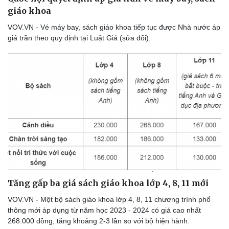
Sản phụ khoa
Tình yêu - Gia đình
giáo khoa
Nhi khoa
VOV.VN - Vé máy bay, sách giáo khoa tiếp tục được Nhà nước áp
Nam khoa
giá trần theo quy định tại Luật Giá (sửa đổi).
Làm đẹp - giảm cân
Phòng mạch online
Ăn sạch sống khỏe
Tăng gấp ba giá sách giáo khoa lớp 4, 8, 11 mới
VOV.VN - Một bộ sách giáo khoa lớp 4, 8, 11 chương trình phổ
thông mới áp dụng từ năm học 2023 - 2024 có giá cao nhất
268.000 đồng, tăng khoảng 2-3 lần so với bộ hiện hành.