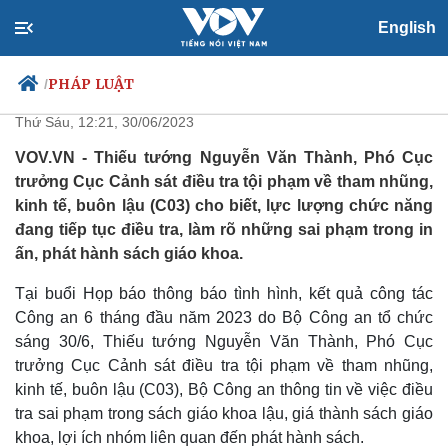
English
Điều tra về lợi ích nhóm trong
sản xuất, in ấn sách giáo khoa
PHÁP LUẬT
/
Thứ Sáu, 12:21, 30/06/2023
VOV.VN - Thiếu tướng Nguyễn Văn Thành, Phó Cục
trưởng Cục Cảnh sát điều tra tội phạm về tham nhũng,
Chính trị
Xã hội
kinh tế, buôn lậu (C03) cho biết, lực lượng chức năng
Đảng
Tin 24h
đang tiếp tục điều tra, làm rõ những sai phạm trong in
Tổ chức nhân sự
Dự báo thời tiết
ấn, phát hành sách giáo khoa.
Quốc hội
Giáo dục
Nhận diện sự thật
Dấu ấn VOV
Tại buổi Họp báo thông báo tình hình, kết quả công tác
Việc làm
Công an 6 tháng đầu năm 2023 do Bộ Công an tổ chức
Biển đảo
sáng 30/6, Thiếu tướng Nguyễn Văn Thành, Phó Cục
trưởng Cục Cảnh sát điều tra tội phạm về tham nhũng,
kinh tế, buôn lậu (C03), Bộ Công an thông tin về việc điều
tra sai phạm trong sách giáo khoa lậu, giá thành sách giáo
khoa, lợi ích nhóm liên quan đến phát hành sách.