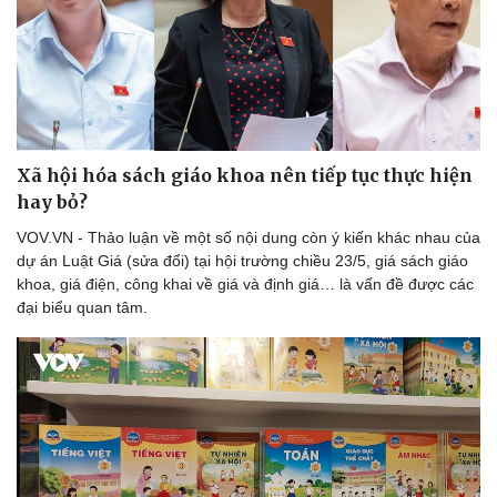
Du lịch
Podcast
Tư vấn
Câu chuyện thời sự
Săn Tour
Đọc truyện đêm khuya
check-in
Cửa sổ tình yêu
Xã hội hóa sách giáo khoa nên tiếp tục thực hiện
Kể chuyện cho bé
hay bỏ?
Hạt giống tâm hồn
VOV.VN - Thảo luận về một số nội dung còn ý kiến khác nhau của
dự án Luật Giá (sửa đổi) tại hội trường chiều 23/5, giá sách giáo
khoa, giá điện, công khai về giá và định giá… là vấn đề được các
đại biểu quan tâm.