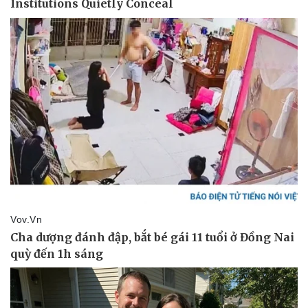
Thể thao
Ô tô - Xe máy
Bóng đá
Ô tô
Lịch thi đấu bóng đá
Xe máy
Thế giới thể thao
Tư vấn
eSports
Hậu trường