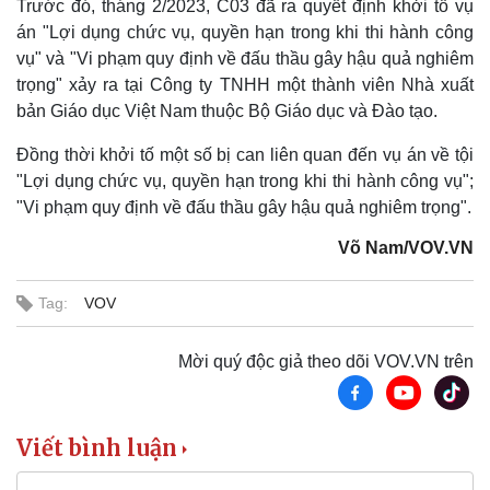
Trước đó, tháng 2/2023, C03 đã ra quyết định khởi tố vụ
án "Lợi dụng chức vụ, quyền hạn trong khi thi hành công
vụ" và "Vi phạm quy định về đấu thầu gây hậu quả nghiêm
trọng" xảy ra tại Công ty TNHH một thành viên Nhà xuất
bản Giáo dục Việt Nam thuộc Bộ Giáo dục và Đào tạo.
Đồng thời khởi tố một số bị can liên quan đến vụ án về tội
"Lợi dụng chức vụ, quyền hạn trong khi thi hành công vụ";
"Vi phạm quy định về đấu thầu gây hậu quả nghiêm trọng".
Võ Nam/VOV.VN
Tag:
VOV
Kinh tế
Thị trường
Bất động sản
Giá vàng
Khởi nghiệp
Tiêu dùng
Mời quý độc giả theo dõi VOV.VN trên
Tỷ giá
Chứng khoán
Giá cà phê
Viết bình luận