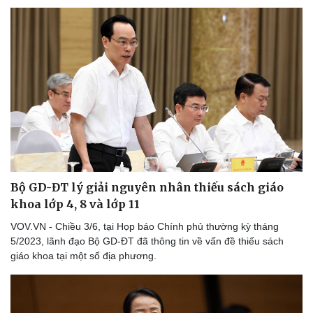
Bộ GD-ĐT lý giải nguyên nhân thiếu sách giáo
Văn hóa
Giải trí
khoa lớp 4, 8 và lớp 11
Sân khấu - Điện ảnh
Nghệ sĩ
VOV.VN - Chiều 3/6, tại Họp báo Chính phủ thường kỳ tháng
Văn học
Thời trang
5/2023, lãnh đạo Bộ GD-ĐT đã thông tin về vấn đề thiếu sách
Âm nhạc
Sao Việt
giáo khoa tại một số địa phương.
Di sản