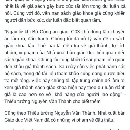
nhất là về giá sách gây bức xúc rất lớn trong dư luận xã
Thế giới
Multimedia
hội. Cùng với đó, vấn nạn sách giáo khoa giả cũng khiến
Quan sát
Video
người dân bức xúc, dư luận đặc biệt quan tâm.
Cuộc sống đó đây
Ảnh
Hồ sơ
E-Magazine
"Ngay từ khi Bộ Công an giao, C03 chủ động lập chuyên
Infographic
án làm rõ, đấu tranh. Chúng tôi đã xử lý vấn đề in sách
giáo khoa lậu. Thứ hai là điều tra về giá thành, lợi ích
nhóm, vi phạm của Nhà xuất bản giáo dục liên quan đến
sách giáo khoa. Chúng tôi cũng khởi tố sai phạm liên quan
đến khâu giá thành sách. Sau này còn việc phát hành các
bộ sách, trong đó tài liệu tham khảo cũng đang được điều
tra mở rộng. Việc này chúng tôi tập trung chính để làm rõ,
xem giá thành sách giáo khoa hiện nay theo dư luận đánh
giá là cao hơn so với khả năng của người lao động" -
Thiếu tướng Nguyễn Văn Thành cho biết thêm.
Cũng theo Thiếu tướng Nguyễn Văn Thành, Nhà xuất bản
Giáo dục Việt Nam đã có những vi phạm về đấu thầu.