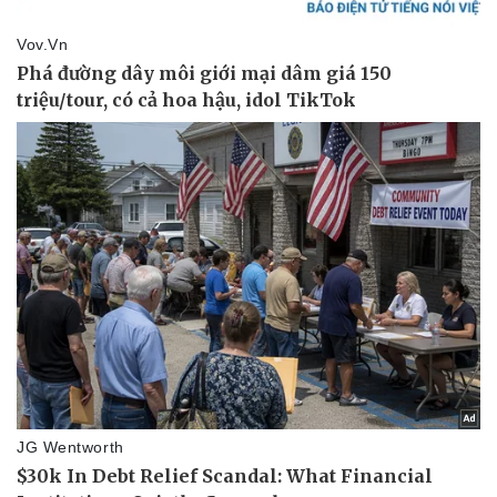
Pháp luật
Quân sự - Quốc phòng
Vụ án
Vũ khí
Tin nóng
Việt Nam
Tư vấn luật
Phân tích