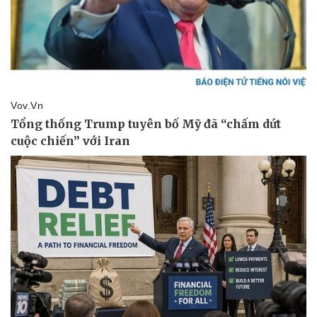
Doanh nghiệp
Công nghệ
Thông tin doanh nghiệp
Sành điệu
Doanh nghiệp 24h
Tin Công nghệ
Doanh nhân
Trải nghiệm
Vì cộng đồng
Chuyển đổi số