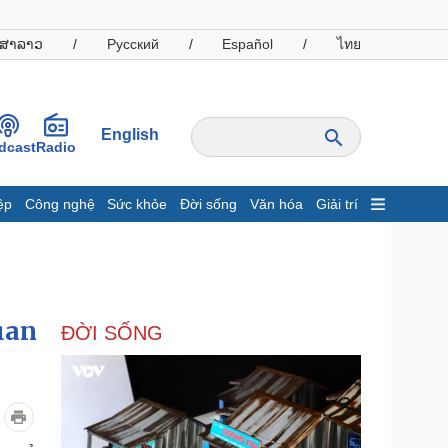
ສາລາວ
/
Русский
/
Español
/
ไทย
English
dcast
Radio
ệp
Công nghệ
Sức khỏe
Đời sống
Văn hóa
Giải trí
inh tế
Thị trường
ất động sản
Giá vàng
hởi nghiệp
Tiêu dùng
Tỷ giá
uan
ĐỜI SỐNG
Chứng khoán
Giá cà phê
oanh nghiệp
Công nghệ
hông tin doanh nghiệp
Sành điệu