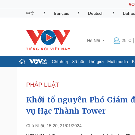
VO
中文
/
français
/
Deutsch
/
Bahas
28°C
Hà Nội
Chính trị
Xã hội
Thế giới
Multimedia
K
Chính trị
Xã hội
Đảng
Tin 24h
PHÁP LUẬT
Tổ chức nhân sự
Dự báo thời tiết
Quốc hội
Giáo dục
Khởi tố nguyên Phó Giám đ
Nhận diện sự thật
Dấu ấn VOV
Việc làm
vụ Hạc Thành Tower
Biển đảo
Pháp luật
Quân sự - Quốc phòng
Chủ Nhật, 15:20, 21/01/2024
Vụ án
Vũ khí