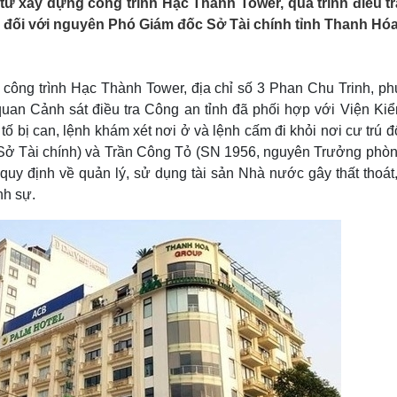
 tư xây dựng công trình Hạc Thành Tower, quá trình điều t
Lịch thi đấu bóng đá
Xe máy
n đối với nguyên Phó Giám đốc Sở Tài chính tỉnh Thanh Hóa
Thế giới thể thao
Tư vấn
eSports
V
Hậu trường
g công trình Hạc Thành Tower, địa chỉ số 3 Phan Chu Trinh, p
Văn hóa
Giải trí
D
uan Cảnh sát điều tra Công an tỉnh đã phối hợp với Viện Kiể
Sân khấu - Điện ảnh
Nghệ sĩ
ố bị can, lệnh khám xét nơi ở và lệnh cấm đi khỏi nơi cư trú đ
Văn học
Thời trang
ở Tài chính) và Trần Công Tỏ (SN 1956, nguyên Trưởng phòn
Âm nhạc
Sao Việt
c
quy định về quản lý, sử dụng tài sản Nhà nước gây thất thoát,
Di sản
nh sự.