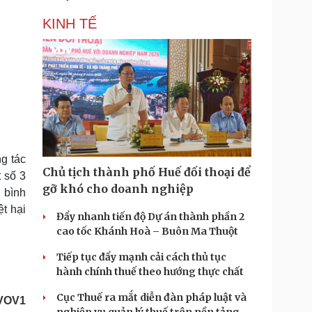
KINH TẾ
g tác
Chủ tịch thành phố Huế đối thoại để
 số 3
gỡ khó cho doanh nghiệp
 bình
t hại
Đẩy nhanh tiến độ Dự án thành phần 2
cao tốc Khánh Hoà – Buôn Ma Thuột
Tiếp tục đẩy mạnh cải cách thủ tục
hành chính thuế theo hướng thực chất
Cục Thuế ra mắt diễn đàn pháp luật và
VOV1