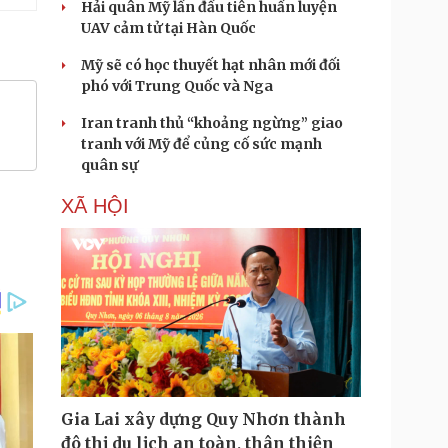
Hải quân Mỹ lần đầu tiên huấn luyện
UAV cảm tử tại Hàn Quốc
Mỹ sẽ có học thuyết hạt nhân mới đối
phó với Trung Quốc và Nga
Iran tranh thủ “khoảng ngừng” giao
tranh với Mỹ để củng cố sức mạnh
quân sự
XÃ HỘI
Gia Lai xây dựng Quy Nhơn thành
đô thị du lịch an toàn, thân thiện