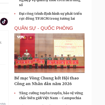
nghiệp vụ quản lý thuế trên nền tảng
số
Đại công trình định hình sự phát triển
cực đông TP.HCM trong tương lai
QUÂN SỰ - QUỐC PHÒNG
í.
Bế mạc Vòng Chung kết Hội thao
Công an Nhân dân năm 2026
Tăng cường tuyên truyền, bảo vệ vững
chắc biên giới Việt Nam – Campuchia