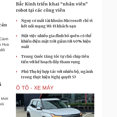
Bắc Kinh triển khai “nhân viên”
robot tại các công viên
Nguy cơ mất tài khoản Microsoft chỉ vì
 cán
kết nối mạng Wi-Fi khách sạn
Một việc nhiều gia đình bỏ quên có thể
 Cảnh
khiến điện mặt trời giảm tới 40% hiệu
nh Hoá
suất
 đối
Trung Quốc tăng tốc tự chủ chip tiên
tiến với kế hoạch đầy tham vọng
Phú Thọ ký hợp tác với nhiều bộ, ngành
trong thực hiện Nghị quyết 57
á
Ô TÔ - XE MÁY
 khởi
hỏi