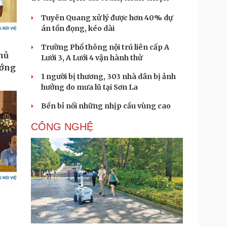
Tuyên Quang xử lý được hơn 40% dự
án tồn đọng, kéo dài
Trường Phổ thông nội trú liên cấp A
Lưới 3, A Lưới 4 vận hành thử
1 người bị thương, 303 nhà dân bị ảnh
hưởng do mưa lũ tại Sơn La
Bền bỉ nối những nhịp cầu vùng cao
CÔNG NGHỆ