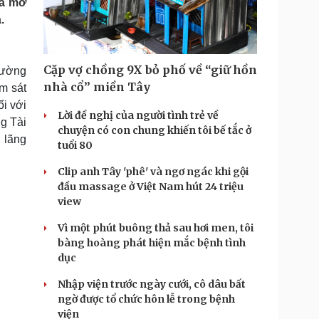
ra mở
Doanh nghiệp 24h
Tin Công nghệ
.
Doanh nhân
Trải nghiệm
ì cộng đồng
Chuyển đổi số
Cặp vợ chồng 9X bỏ phố về “giữ hồn
hường
u lịch
Podcast
nhà cổ” miền Tây
m sát
Tư vấn
Câu chuyện thời sự
ối với
Săn Tour
Đọc truyện đêm khuya
Lời đề nghị của người tình trẻ về
g Tài
heck-in
Cửa sổ tình yêu
chuyện có con chung khiến tôi bế tắc ở
 lãng
Kể chuyện cho bé
tuổi 80
Hạt giống tâm hồn
Clip anh Tây 'phê' và ngơ ngác khi gội
đầu massage ở Việt Nam hút 24 triệu
view
Vì một phút buông thả sau hơi men, tôi
bàng hoàng phát hiện mắc bệnh tình
dục
Nhập viện trước ngày cưới, cô dâu bất
ngờ được tổ chức hôn lễ trong bệnh
viện