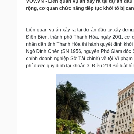
VOV.VN - Liên quan vụ án xảy ra tại dự án đầu
Tin nóng
Việt Nam
rộng, cơ quan chức năng tiếp tục khởi tố bị ca
Tư vấn luật
Phân tích
Liên quan vụ án xảy ra tại dự án đầu tư xây dựn
Sức khỏe
Đời sống
Điện Biên, thành phố Thanh Hóa, ngày 20/1, cơ q
Dinh dưỡng - món ngon
Nhà đẹp
nhân dân tỉnh Thanh Hóa thi hành quyết định khởi t
Cây thuốc
Blog
Ngô Đình Chén (SN 1956, nguyên Phó Giám đốc S
Sản phụ khoa
Tình yêu - Gia đình
chính doanh nghiệp Sở Tài chính) về tội Vi phạm 
Nhi khoa
phí được quy định tại khoản 3, Điều 219 Bộ luật hì
Nam khoa
Làm đẹp - giảm cân
Phòng mạch online
Ăn sạch sống khỏe
Cải chính