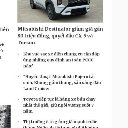
Mitsubishi Destinator giảm giá gần
liên
80 triệu đồng, quyết đấu CX-5 và
Tucson
ịch
xử
Khu vực sạc xe điện chung cư cần đáp
g
ứng những quy định an toàn PCCC
nào?
"Huyền thoại" Mitsubishi Pajero tái
sinh: Khung gầm thang, sẵn sàng đấu
Land Cruiser
Toyota tiếp tục là hãng xe bán chạy
nhất thế giới, giữ ngôi vương suốt 7
năm
Thị trường ô tô giảm giá mạnh trước
tháng Ngâu, đại lý tung ưu đãi khủng