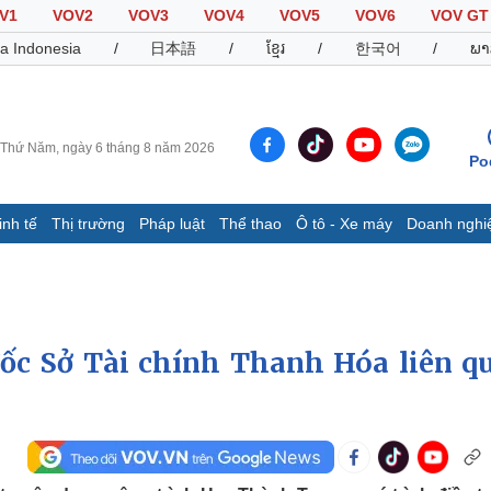
V1
VOV2
VOV3
VOV4
VOV5
VOV6
VOV GT
a Indonesia
/
日本語
/
ខ្មែរ
/
한국어
/
ພາ
Thứ Năm, ngày 6 tháng 8 năm 2026
Po
inh tế
Thị trường
Pháp luật
Thể thao
Ô tô - Xe máy
Doanh nghi
Thế giới
Multimedia
K
Quan sát
Video
B
Cuộc sống đó đây
Ảnh
K
Hồ sơ
E-Magazine
ốc Sở Tài chính Thanh Hóa liên q
Infographic
Thể thao
Ô tô - Xe máy
D
Bóng đá
Ô tô
T