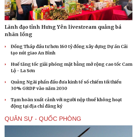
Doanh nghiệp
Công nghệ
Thông tin doanh nghiệp
Sành điệu
Doanh nghiệp 24h
Tin Công nghệ
Doanh nhân
Trải nghiệm
Lãnh đạo tỉnh Hưng Yên livestream quảng bá
Vì cộng đồng
Chuyển đổi số
nhãn lồng
Đồng Tháp đầu tư hơn 160 tỷ đồng xây dựng Dự án Cải
tạo nút giao An Bình
Huế tăng tốc giải phóng mặt bằng mở rộng cao tốc Cam
Lộ - La Sơn
Quảng Ngãi phấn đấu đưa kinh tế số chiếm tối thiểu
30% GRDP vào năm 2030
Tạm hoãn xuất cảnh với người nộp thuế không hoạt
động tại địa chỉ đăng ký
QUÂN SỰ - QUỐC PHÒNG