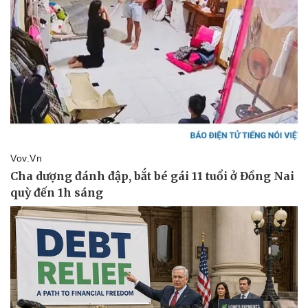
Pháp luật
Quân sự - Quốc phòng
Vụ án
Vũ khí
Tin nóng
Việt Nam
Tư vấn luật
Phân tích