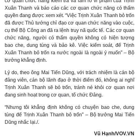
cơ quan chức năng kiểm tra và làm rõ vi phạm của Trịnh
Xuân Thanh và báo cáo các cơ quan chức năng có thẩm
quyền đang được xem xét. “Việc Trịnh Xuân Thanh bỏ trốn
đã được Thủ tướng chỉ đạo cơ quan chức năng vào cuộc,
cụ thể Bộ Công an đã ra lệnh truy nã quốc tế. Các cơ quan
chức năng, người có thẩm quyền không có hiện tượng
bao che, dung túng và bảo kê. Việc kiểm soát, để Trịnh
Xuân Thanh bỏ trốn ra nước ngoài là ngoài ý muốn” – Bộ
trưởng khẳng định.
Lý do, theo ông Mai Tiến Dũng, với trách nhiệm là cán bộ
đảng viên, cán bộ lãnh đạo ở thời điểm đó, không ai nghĩ
Trịnh Xuân Thanh sẽ bỏ trốn, tránh né khỏi cơ quan nơi
đang sinh hoạt trong cơ quan, tổ chức Đảng.
“Nhưng tôi khẳng định không có chuyện bao che, dung
túng để Trịnh Xuân Thanh bỏ trốn” – Bộ trưởng Mai Tiến
Dũng nhắc lại./.
Vũ Hạnh/VOV.VN