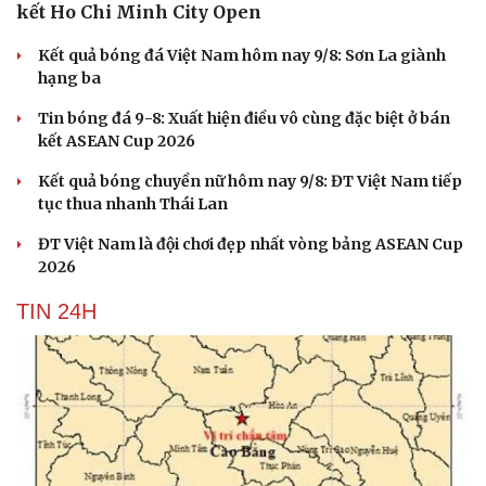
kết Ho Chi Minh City Open
Kết quả bóng đá Việt Nam hôm nay 9/8: Sơn La giành
hạng ba
Tin bóng đá 9-8: Xuất hiện điều vô cùng đặc biệt ở bán
kết ASEAN Cup 2026
Kết quả bóng chuyền nữ hôm nay 9/8: ĐT Việt Nam tiếp
tục thua nhanh Thái Lan
Du lịch
Podcast
ĐT Việt Nam là đội chơi đẹp nhất vòng bảng ASEAN Cup
Tư vấn
Câu chuyện thời sự
2026
Săn Tour
Đọc truyện đêm khuya
check-in
Cửa sổ tình yêu
TIN 24H
Kể chuyện cho bé
Hạt giống tâm hồn