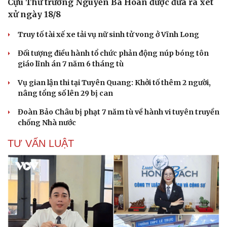
Cựu Thứ trưởng Nguyễn Bá Hoan được đưa ra xét
xử ngày 18/8
Truy tố tài xế xe tải vụ nữ sinh tử vong ở Vĩnh Long
Đối tượng điều hành tổ chức phản động núp bóng tôn
giáo lĩnh án 7 năm 6 tháng tù
Vụ gian lận thi tại Tuyên Quang: Khởi tố thêm 2 người,
nâng tổng số lên 29 bị can
Đoàn Bảo Châu bị phạt 7 năm tù về hành vi tuyên truyền
chống Nhà nước
TƯ VẤN LUẬT