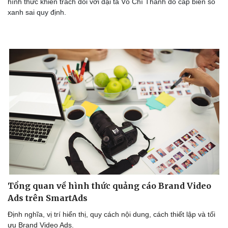
hình thức khiển trách đối với đại tá Võ Chí Thanh do cấp biển số
Thế giới thể thao
Tư vấn
xanh sai quy định.
eSports
Hậu trường
Tổng quan về hình thức quảng cáo Brand Video
Ads trên SmartAds
Định nghĩa, vị trí hiển thị, quy cách nội dung, cách thiết lập và tối
ưu Brand Video Ads.