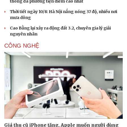
thông đa phương tiện điểm cao nhất
Thời tiết ngày 10/8: Hà Nội nắng nóng 37 độ, nhiều nơi
Sức khỏe
Đời sống
mưa dông
Dinh dưỡng - món ngon
Nhà đẹp
Cây thuốc
Blog
Cao Bằng lại xảy ra động đất 3.2, chuyên gia lý giải
Sản phụ khoa
Tình yêu - Gia đình
nguyên nhân
Nhi khoa
CÔNG NGHỆ
Nam khoa
Làm đẹp - giảm cân
Phòng mạch online
Ăn sạch sống khỏe
Giá thu cũ iPhone tăng, Apple muốn người dùng