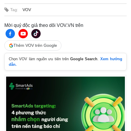
Tag:
VOV
Mời quý độc giả theo dõi VOV.VN trên
Thêm VOV trên Google
Chọn VOV làm nguồn ưu tiên trên
Google Search
.
Xem hướng
dẫn.
Thế giới
Multimedia
Quan sát
Video
Cuộc sống đó đây
Ảnh
Hồ sơ
E-Magazine
Infographic