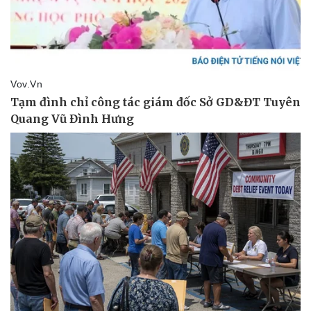
Kinh tế
Thị trường
Bất động sản
Giá vàng
Khởi nghiệp
Tiêu dùng
Tỷ giá
Chứng khoán
Giá cà phê