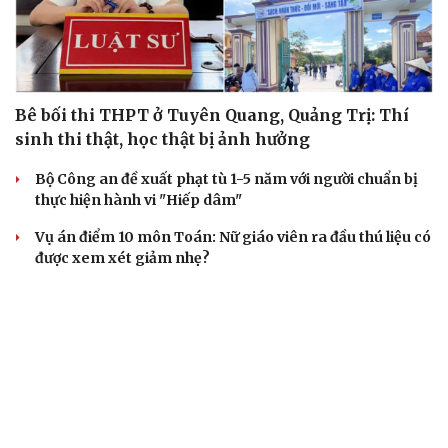
Bê bối thi THPT ở Tuyên Quang, Quảng Trị: Thí
sinh thi thật, học thật bị ảnh hưởng
Bộ Công an đề xuất phạt tù 1-5 năm với người chuẩn bị
thực hiện hành vi "Hiếp dâm"
Vụ án điểm 10 môn Toán: Nữ giáo viên ra đầu thú liệu có
được xem xét giảm nhẹ?
Đề xuất các trường hợp có thể nộp tiền để hưởng án
treo, thay thế hình phạt tù
Bộ Công an đẩy mạnh việc tự động cập nhật, điều chỉnh
thông tin cư trú