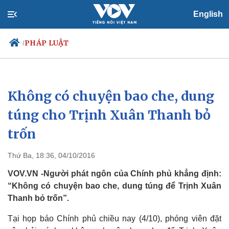
English
PHÁP LUẬT
/
Không có chuyện bao che, dung
Chính trị
Xã hội
Đảng
Tin 24h
túng cho Trịnh Xuân Thanh bỏ
Tổ chức nhân sự
Dự báo thời tiết
trốn
Quốc hội
Giáo dục
Nhận diện sự thật
Dấu ấn VOV
Việc làm
Thứ Ba, 18:36, 04/10/2016
Biển đảo
VOV.VN -Người phát ngôn của Chính phủ khẳng định:
“Không có chuyện bao che, dung túng để Trịnh Xuân
Thanh bỏ trốn”.
Tại họp báo Chính phủ chiều nay (4/10), phóng viên đặt