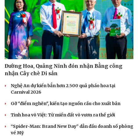
Văn hóa
Giải trí
Sân khấu - Điện ảnh
Nghệ sĩ
Đường Hoa, Quảng Ninh đón nhận Bằng công
Văn học
Thời trang
nhận Cây chè Di sản
Âm nhạc
Sao Việt
Di sản
Nghệ An dự kiến bắn hơn 2.500 quả pháo hoa tại
Carnival 2026
Gỡ "điểm nghẽn", kiến tạo nguồn cầu cho xuất bản
Tinh hoa võ Việt: Từ miền đất võ vươn ra thế giới
“Spider-Man: Brand New Day” dẫn đầu doanh số phòng
vé Mỹ