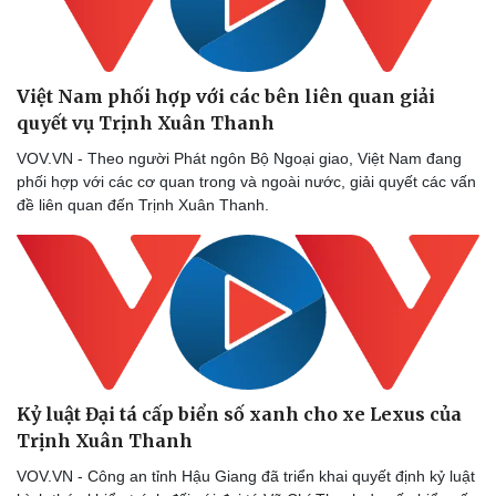
Việt Nam phối hợp với các bên liên quan giải
quyết vụ Trịnh Xuân Thanh
VOV.VN - Theo người Phát ngôn Bộ Ngoại giao, Việt Nam đang
phối hợp với các cơ quan trong và ngoài nước, giải quyết các vấn
đề liên quan đến Trịnh Xuân Thanh.
Kỷ luật Đại tá cấp biển số xanh cho xe Lexus của
Thể thao
Ô tô - Xe máy
Trịnh Xuân Thanh
Bóng đá
Ô tô
VOV.VN - Công an tỉnh Hậu Giang đã triển khai quyết định kỷ luật
Lịch thi đấu bóng đá
Xe máy