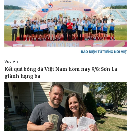
Vụ án
Vũ khí
Tin nóng
Việt Nam
Tư vấn luật
Phân tích