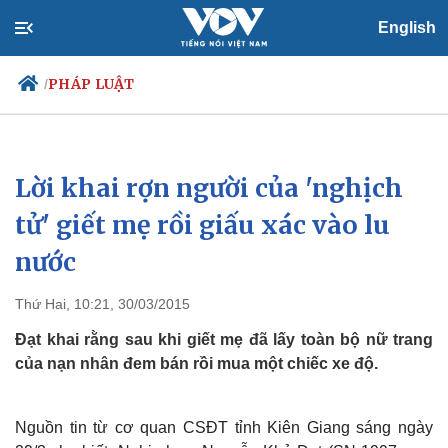
English
PHÁP LUẬT
/
Lời khai rợn người của 'nghịch
Chính trị
Xã hội
Đảng
Tin 24h
tử' giết mẹ rồi giấu xác vào lu
Tổ chức nhân sự
Dự báo thời tiết
nước
Quốc hội
Giáo dục
Nhận diện sự thật
Dấu ấn VOV
Việc làm
Thứ Hai, 10:21, 30/03/2015
Biển đảo
Đạt khai rằng sau khi giết mẹ đã lấy toàn bộ nữ trang
của nạn nhân đem bán rồi mua một chiếc xe độ.
Nguồn tin từ cơ quan CSĐT tỉnh Kiên Giang sáng ngày