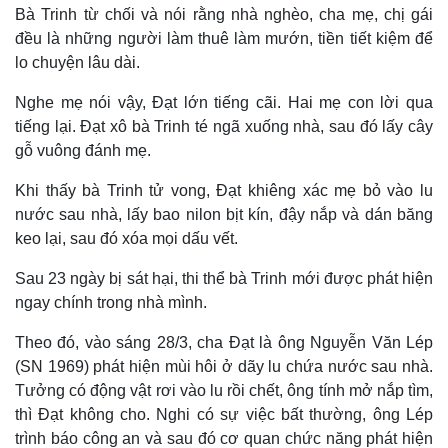
Bà Trinh từ chối và nói rằng nhà nghèo, cha mẹ, chị gái
đều là những người làm thuê làm mướn, tiền tiết kiệm để
lo chuyện lâu dài.
Nghe mẹ nói vậy, Đạt lớn tiếng cãi. Hai mẹ con lời qua
tiếng lại. Đạt xô bà Trinh té ngã xuống nhà, sau đó lấy cây
gỗ vuông đánh mẹ.
Khi thấy bà Trinh tử vong, Đạt khiêng xác mẹ bỏ vào lu
nước sau nhà, lấy bao nilon bịt kín, đậy nắp và dán băng
keo lại, sau đó xóa mọi dấu vết.
Sau 23 ngày bị sát hại, thi thể bà Trinh mới được phát hiện
ngay chính trong nhà mình.
Theo đó, vào sáng 28/3, cha Đạt là ông Nguyễn Văn Lép
(SN 1969) phát hiện mùi hôi ở dãy lu chứa nước sau nhà.
Tưởng có động vật rơi vào lu rồi chết, ông tính mở nắp tìm,
thì Đạt không cho. Nghi có sự việc bất thường, ông Lép
trình báo công an và sau đó cơ quan chức năng phát hiện