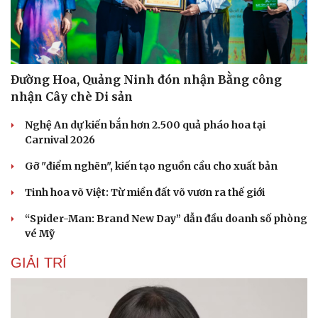
Đường Hoa, Quảng Ninh đón nhận Bằng công
nhận Cây chè Di sản
Nghệ An dự kiến bắn hơn 2.500 quả pháo hoa tại
Carnival 2026
Gỡ "điểm nghẽn", kiến tạo nguồn cầu cho xuất bản
Tinh hoa võ Việt: Từ miền đất võ vươn ra thế giới
“Spider-Man: Brand New Day” dẫn đầu doanh số phòng
vé Mỹ
Du lịch
Podcast
GIẢI TRÍ
Tư vấn
Câu chuyện thời sự
Săn Tour
Đọc truyện đêm khuya
check-in
Cửa sổ tình yêu
Kể chuyện cho bé