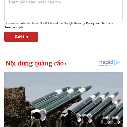
This site is protected by reCAPTCHA and the Google
Privacy Policy
and
Terms of
Service
apply.
Gửi tin
Kinh tế
Thị trường
Bất động sản
Giá vàng
Khởi nghiệp
Tiêu dùng
Tỷ giá
Chứng khoán