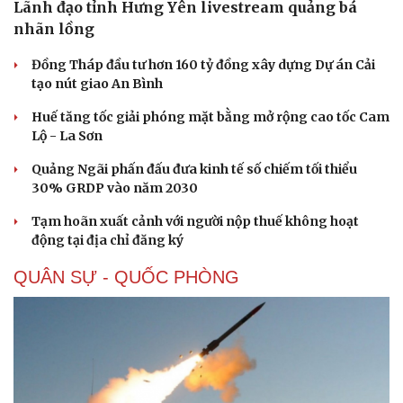
Lãnh đạo tỉnh Hưng Yên livestream quảng bá
nhãn lồng
Đồng Tháp đầu tư hơn 160 tỷ đồng xây dựng Dự án Cải
tạo nút giao An Bình
Huế tăng tốc giải phóng mặt bằng mở rộng cao tốc Cam
Lộ - La Sơn
Sức khỏe
Đời sống
Dinh dưỡng - món ngon
Nhà đẹp
Quảng Ngãi phấn đấu đưa kinh tế số chiếm tối thiểu
Cây thuốc
Blog
30% GRDP vào năm 2030
Sản phụ khoa
Tình yêu - Gia đình
Nhi khoa
Tạm hoãn xuất cảnh với người nộp thuế không hoạt
Nam khoa
động tại địa chỉ đăng ký
Làm đẹp - giảm cân
QUÂN SỰ - QUỐC PHÒNG
Phòng mạch online
Ăn sạch sống khỏe