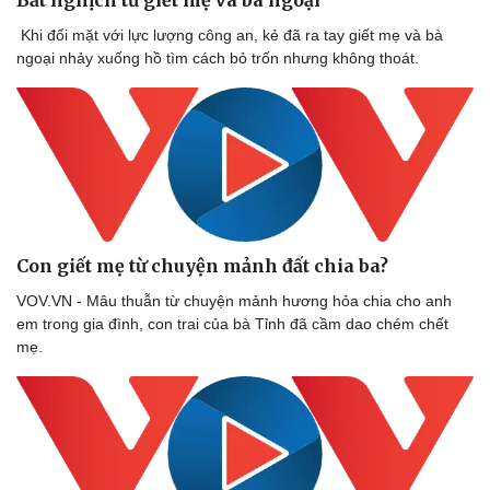
Bắt nghịch tử giết mẹ và bà ngoại
Thể thao
Ô tô - Xe máy
Khi đối mặt với lực lượng công an, kẻ đã ra tay giết mẹ và bà
Bóng đá
Ô tô
ngoại nhảy xuống hồ tìm cách bỏ trốn nhưng không thoát.
Lịch thi đấu bóng đá
Xe máy
Thế giới thể thao
Tư vấn
eSports
Hậu trường
Con giết mẹ từ chuyện mảnh đất chia ba?
VOV.VN - Mâu thuẫn từ chuyện mảnh hương hỏa chia cho anh
em trong gia đình, con trai của bà Tỉnh đã cầm dao chém chết
mẹ.