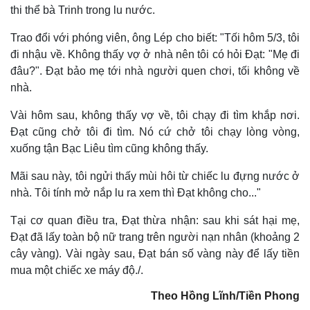
thi thể bà Trinh trong lu nước.
Trao đổi với phóng viên, ông Lép cho biết: "Tối hôm 5/3, tôi
đi nhậu về. Không thấy vợ ở nhà nên tôi có hỏi Đạt: "Mẹ đi
đâu?". Đạt bảo mẹ tới nhà người quen chơi, tối không về
nhà.
Vài hôm sau, không thấy vợ về, tôi chạy đi tìm khắp nơi.
Đạt cũng chở tôi đi tìm. Nó cứ chở tôi chạy lòng vòng,
xuống tận Bạc Liêu tìm cũng không thấy.
Mãi sau này, tôi ngửi thấy mùi hôi từ chiếc lu đựng nước ở
nhà. Tôi tính mở nắp lu ra xem thì Đạt không cho..."
Thế giới
Multimedia
Quan sát
Video
Tại cơ quan điều tra, Đạt thừa nhận: sau khi sát hại mẹ,
Cuộc sống đó đây
Ảnh
Đạt đã lấy toàn bộ nữ trang trên người nạn nhân (khoảng 2
Hồ sơ
E-Magazine
cây vàng). Vài ngày sau, Đạt bán số vàng này để lấy tiền
Infographic
mua một chiếc xe máy độ./.
Theo Hồng Lĩnh/Tiền Phong