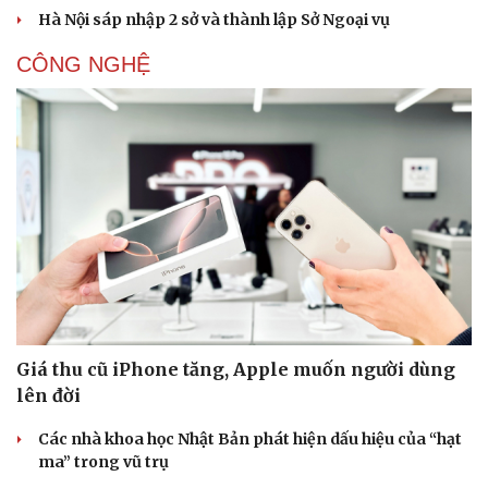
Hà Nội sáp nhập 2 sở và thành lập Sở Ngoại vụ
CÔNG NGHỆ
Văn hóa
Giải trí
Sân khấu - Điện ảnh
Nghệ sĩ
Giá thu cũ iPhone tăng, Apple muốn người dùng
Văn học
Thời trang
lên đời
Âm nhạc
Sao Việt
Di sản
Các nhà khoa học Nhật Bản phát hiện dấu hiệu của “hạt
ma” trong vũ trụ