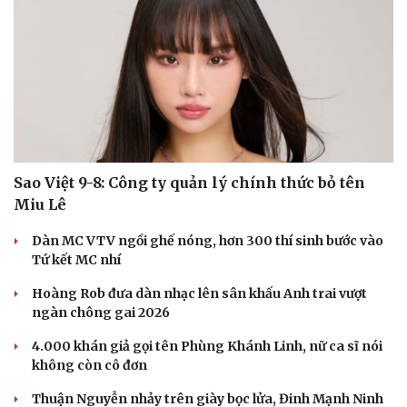
Hạt giống tâm hồn
Sao Việt 9-8: Công ty quản lý chính thức bỏ tên
Miu Lê
Dàn MC VTV ngồi ghế nóng, hơn 300 thí sinh bước vào
Tứ kết MC nhí
Hoàng Rob đưa dàn nhạc lên sân khấu Anh trai vượt
ngàn chông gai 2026
4.000 khán giả gọi tên Phùng Khánh Linh, nữ ca sĩ nói
không còn cô đơn
Thuận Nguyễn nhảy trên giày bọc lửa, Đinh Mạnh Ninh