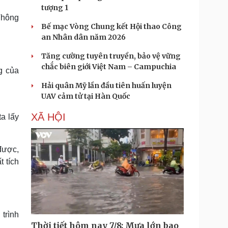
tượng 1
 Thông
Bế mạc Vòng Chung kết Hội thao Công
an Nhân dân năm 2026
Tăng cường tuyên truyền, bảo vệ vững
chắc biên giới Việt Nam – Campuchia
g của
Hải quân Mỹ lần đầu tiên huấn luyện
UAV cảm tử tại Hàn Quốc
XÃ HỘI
ta lấy
được,
 tích
trình
Thời tiết hôm nay 7/8: Mưa lớn bao