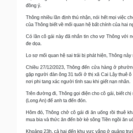
đồng ý.
Thông nhiều lần định thú nhận, nói hết mọi việc ch
của Thông biết về mối quan hệ bất chính của hai n
Có lần cô gái này đã nhắn tin cho vợ Thông với 
đe dọa.
Lo sợ mối quan hệ sai trái bị phát hiện, Thông nảy 
Chiều 27/12/2023, Thông đến cửa hàng ở phường
gặp người đàn ông 31 tuổi ở thị xã Cai Lậy thuê ô
nơi phi tang xác người tình sau khi giết nạn nhân.
Trên đường đi, Thông gọi điện cho cô gái, biết c
(Long An) để anh ta đến đón.
Hôm đó, Thông chở cô gái đi ăn uống rồi thuê kh
mua bia và thức ăn đến bờ kè sông Tiền ngồi ăn u
Khoảng 23h, cả hai đến khu vực vắng ở quảng trư