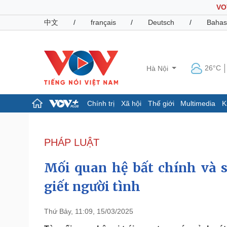
VO
中文
/
français
/
Deutsch
/
Bahas
26°C
Hà Nội
Chính trị
Xã hội
Thế giới
Multimedia
K
Chính trị
Xã hội
Đảng
Tin 24h
PHÁP LUẬT
Tổ chức nhân sự
Dự báo thời tiết
Quốc hội
Giáo dục
Mối quan hệ bất chính và s
Nhận diện sự thật
Dấu ấn VOV
Việc làm
giết người tình
Biển đảo
Pháp luật
Quân sự - Quốc phòng
Thứ Bảy, 11:09, 15/03/2025
Vụ án
Vũ khí