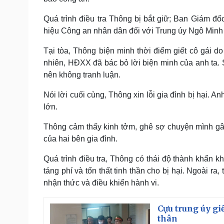
Quá trình điều tra Thông bị bắt giữ; Ban Giám đố
hiệu Công an nhân dân đối với Trung úy Ngô Minh
Tại tòa, Thông biện minh thời điểm giết cô gái do
nhiên, HĐXX đã bác bỏ lời biện minh của anh ta. 
nên không tranh luận.
Nói lời cuối cùng, Thông xin lỗi gia đình bị hại. A
lớn.
Thông cảm thấy kinh tởm, ghê sợ chuyện mình gây 
của hai bên gia đình.
Quá trình điều tra, Thông có thái độ thành khẩn k
táng phí và tổn thất tinh thần cho bị hại. Ngoài r
nhận thức và điều khiển hành vi.
Cựu trung úy gi
thân