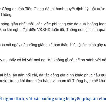
c Công an tỉnh Tiền Giang đã thi hành quyết định kỷ luật tước
 Thông.
 nóng giận nhất thời, còn việc phi tang xác do quá hoảng loạ
Sau khi nghe đại diện VKSND luận tội, Thông nói tội mình quá
nh ta nói ngày nào cũng giằng xé bản thân, biết tội ác mình gây 
ra, thấy có lỗi với mọi người, không gì có thể so sánh với nỗ
hai báo, ăn năn hối cải, đã tác động gia đình khắc phục hậu q
a, trước, trong khi thực hiện hành vi phạm tội Thông hạn chế kh
ết người tình, vứt xác xuống sông bị tuyên phạt án ch