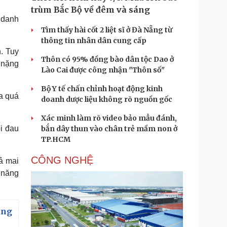
trùm Bắc Bộ về đêm và sáng
 danh
Tìm thấy hài cốt 2 liệt sĩ ở Đà Nẵng từ
thông tin nhân dân cung cấp
n. Tuy
Thôn có 95% đồng bào dân tộc Dao ở
 nặng
Lào Cai được công nhận "Thôn số"
Bộ Y tế chấn chỉnh hoạt động kinh
ra quá
doanh dược liệu không rõ nguồn gốc
Xác minh làm rõ video bảo mẫu đánh,
i đau
bắn dây thun vào chân trẻ mầm non ở
TP.HCM
CÔNG NGHỆ
uả mai
ả năng
ung