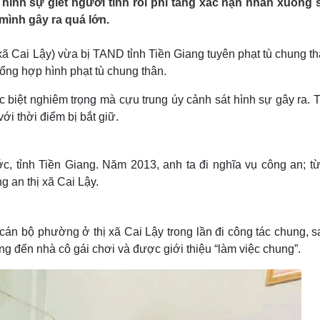
 hình sự giết người tình rồi phi tang xác nạn nhân xuống 
Lịch thi đấu bóng đá
Xe máy
c mình gây ra quá lớn.
Thế giới thể thao
Tư vấn
eSports
V
Hậu trường
ã Cai Lậy) vừa bị TAND tỉnh Tiền Giang tuyên phạt tù chung t
 tổng hợp hình phạt tù chung thân.
Văn hóa
Giải trí
D
Sân khấu - Điện ảnh
Nghệ sĩ
c biệt nghiêm trọng mà cựu trung úy cảnh sát hình sự gây ra. 
Văn học
Thời trang
ới thời điểm bị bắt giữ.
Âm nhạc
Sao Việt
c
Di sản
, tỉnh Tiền Giang. Năm 2013, anh ta đi nghĩa vụ công an; t
g an thị xã Cai Lậy.
cán bộ phường ở thị xã Cai Lậy trong lần đi công tác chung, 
ng đến nhà cô gái chơi và được giới thiệu “làm việc chung”.