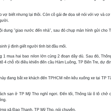
o vợ biết nhưng lại thôi. Còn cô gái đe dọa sẽ nói với vợ và c
gười.
nội dung "giao nước đến nhà", sau đó chụp màn hình gửi cho 
sinh ý định giết người tình bịt đầu mối.
 1 mua hai bao nilon lớn cùng 2 đoạn dây dù. Sau đó, Thôn
 tô 4 chỗ rồi điều khiển đến cầu Hàm Luông, TP Bến Tre, dự đị
hị này đang bắt xe khách đến TPHCM nên kêu xuống xe tại TP T
ách sạn ở TP Mỹ Tho nghỉ ngơi. Đến tối, Thông lái ô tô chở c
ống.
ờng xã Đạo Thạnh, TP Mỹ Tho, nói chuyện.