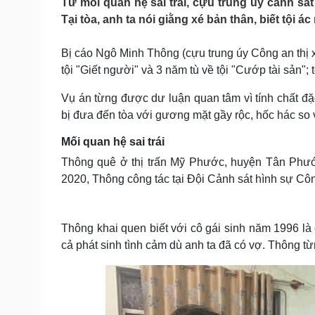
Từ mối quan hệ sai trái, cựu trung úy cảnh sát
Tin nóng
Việt Nam
Tại tòa, anh ta nói giằng xé bản thân, biết tội á
Tư vấn luật
Phân tích
Bị cáo Ngô Minh Thông (cựu trung úy Công an thị x
tội "Giết người" và 3 năm tù về tội "Cướp tài sản";
Sức khỏe
Đời sống
Dinh dưỡng - món ngon
Nhà đẹp
Vụ án từng được dư luận quan tâm vì tính chất đặ
Cây thuốc
Blog
bị đưa đến tòa với gương mặt gầy rộc, hốc hác so v
Sản phụ khoa
Tình yêu - Gia đình
Nhi khoa
Mối quan hệ sai trái
Nam khoa
Thông quê ở thị trấn Mỹ Phước, huyện Tân Phước
Làm đẹp - giảm cân
2020, Thông công tác tại Đội Cảnh sát hình sự Côn
Phòng mạch online
Ăn sạch sống khỏe
Cải chính
Thông khai quen biết với cô gái sinh năm 1996 là 
cả phát sinh tình cảm dù anh ta đã có vợ. Thông từ