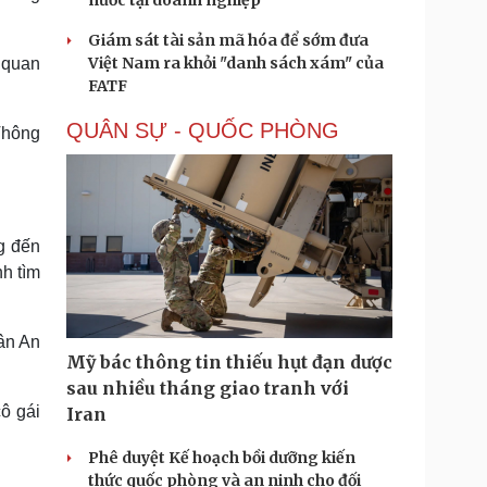
nước tại doanh nghiệp
Giám sát tài sản mã hóa để sớm đưa
Việt Nam ra khỏi "danh sách xám" của
ơ quan
FATF
QUÂN SỰ - QUỐC PHÒNG
Thông
g đến
nh tìm
ân An
Mỹ bác thông tin thiếu hụt đạn dược
sau nhiều tháng giao tranh với
ô gái
Iran
Phê duyệt Kế hoạch bồi dưỡng kiến
thức quốc phòng và an ninh cho đối