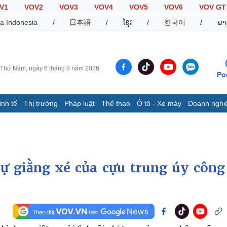
V1
VOV2
VOV3
VOV4
VOV5
VOV6
VOV GT
a Indonesia
/
日本語
/
ខ្មែរ
/
한국어
/
ພາ
Thứ Năm, ngày 6 tháng 8 năm 2026
Po
inh tế
Thị trường
Pháp luật
Thể thao
Ô tô - Xe máy
Doanh nghi
Thế giới
Multimedia
K
Quan sát
Video
B
Cuộc sống đó đây
Ảnh
K
Hồ sơ
E-Magazine
ự giằng xé của cựu trung úy công
Infographic
Thể thao
Ô tô - Xe máy
D
Bóng đá
Ô tô
T