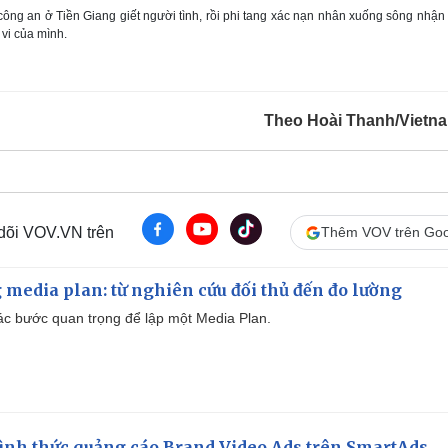
ông an ở Tiền Giang giết người tình, rồi phi tang xác nạn nhân xuống sông nhậ
vi của mình.
Theo Hoài Thanh/Vietn
 dõi VOV.VN trên
Thêm VOV trên Goo
 media plan: từ nghiên cứu đối thủ đến đo lường
 các bước quan trọng để lập một Media Plan.
ình thức quảng cáo Brand Video Ads trên SmartAds