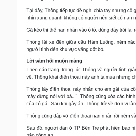
Tại đây, Thông tiếp tục đề nghị chia tay nhưng cô 
nhìn xung quanh không có người nên siết cổ nạn 
Gã kéo thi thể nạn nhân vào ô tô, dùng dây trói lại 
Thông lái xe đến giữa cầu Hàm Luông, ném xác c
người tình đến khu vực vắng đốt bỏ.
Lời sám hối muộn màng
Theo cáo trạng, trong lúc Thông và người tình giằ
về. Thông khai điện thoại này anh ta mua nhưng 
Thông lấy điện thoại này nhắn cho em gái của cô
mày đừng nói với bả...". Thông cũng xóa các hình
của cô gái. Sau khi gây án, Thông trở về đơn vị l
Thông cũng đập vỡ điện thoại nạn nhân rồi ném v
Sau đó, người dân ở TP Bến Tre phát hiện bao nil
báo công an.