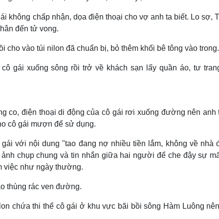
gái không chấp nhận, dọa điện thoại cho vợ anh ta biết. Lo sợ,
nhân đến tử vong.
rồi cho vào túi nilon đã chuẩn bị, bỏ thêm khối bê tông vào trong.
ô gái xuống sông rồi trở về khách sạn lấy quần áo, tư tran
ng co, điện thoại di động của cô gái rơi xuống đường nên anh 
cho cô gái mượn để sử dụng.
 gái với nội dung "tao đang nợ nhiều tiền lắm, không về nhà 
 ảnh chụp chung và tin nhắn giữa hai người để che đậy sự mất
àm việc như ngày thường.
ào thùng rác ven đường.
on chứa thi thể cô gái ở khu vực bãi bồi sông Hàm Luông nên 