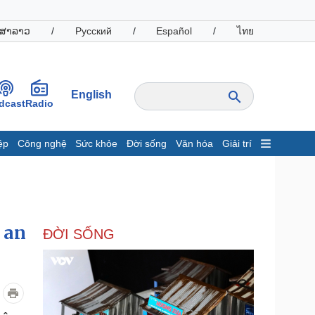
ສາລາວ
/
Русский
/
Español
/
ไทย
English
dcast
Radio
ệp
Công nghệ
Sức khỏe
Đời sống
Văn hóa
Giải trí
inh tế
Thị trường
ất động sản
Giá vàng
hởi nghiệp
Tiêu dùng
Tỷ giá
 an
ĐỜI SỐNG
Chứng khoán
Giá cà phê
oanh nghiệp
Công nghệ
hông tin doanh nghiệp
Sành điệu