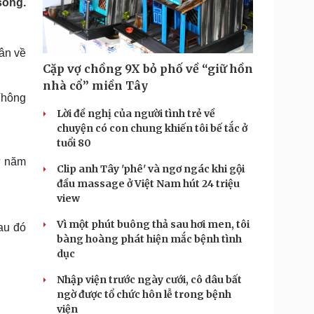
sông.
Doanh nghiệp 24h
Tin Công nghệ
Doanh nhân
Trải nghiệm
ì cộng đồng
Chuyển đổi số
hân về
Cặp vợ chồng 9X bỏ phố về “giữ hồn
u lịch
Podcast
nhà cổ” miền Tây
Tư vấn
Câu chuyện thời sự
Thông
Săn Tour
Đọc truyện đêm khuya
Lời đề nghị của người tình trẻ về
heck-in
Cửa sổ tình yêu
chuyện có con chung khiến tôi bế tắc ở
Kể chuyện cho bé
tuổi 80
Hạt giống tâm hồn
ừ năm
Clip anh Tây 'phê' và ngơ ngác khi gội
đầu massage ở Việt Nam hút 24 triệu
view
Vì một phút buông thả sau hơi men, tôi
sau đó
bàng hoàng phát hiện mắc bệnh tình
dục
Nhập viện trước ngày cưới, cô dâu bất
ngờ được tổ chức hôn lễ trong bệnh
viện