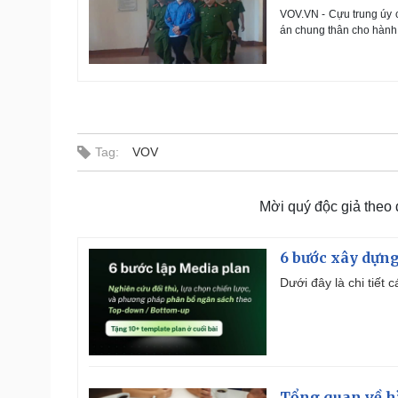
VOV.VN - Cựu trung úy c
án chung thân cho hành 
Tag:
VOV
Mời quý độc giả theo
6 bước xây dựng
Dưới đây là chi tiết
Tổng quan về h