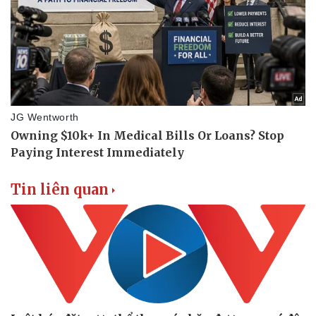
Tin liên quan
Thể thao
Ô tô - Xe máy
Bóng đá
Ô tô
Lịch thi đấu bóng đá
Xe máy