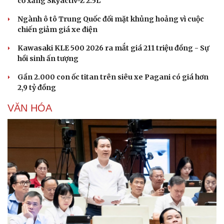
cơ xăng Skyactiv-Z 2.5L
Ngành ô tô Trung Quốc đối mặt khủng hoảng vì cuộc
chiến giảm giá xe điện
Kawasaki KLE 500 2026 ra mắt giá 211 triệu đồng - Sự
hồi sinh ấn tượng
Gần 2.000 con ốc titan trên siêu xe Pagani có giá hơn
Văn hóa
Giải trí
2,9 tỷ đồng
Sân khấu - Điện ảnh
Nghệ sĩ
VĂN HÓA
Văn học
Thời trang
Âm nhạc
Sao Việt
Di sản