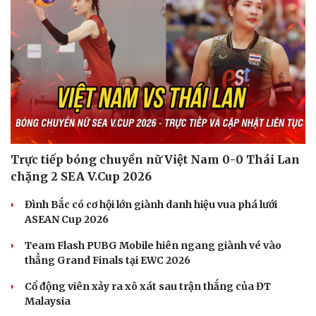
Du lịch
Podcast
Trực tiếp bóng chuyền nữ Việt Nam 0-0 Thái Lan
Tư vấn
Câu chuyện thời sự
chặng 2 SEA V.Cup 2026
Săn Tour
Đọc truyện đêm khuya
check-in
Cửa sổ tình yêu
Đình Bắc có cơ hội lớn giành danh hiệu vua phá lưới
Kể chuyện cho bé
ASEAN Cup 2026
Hạt giống tâm hồn
Team Flash PUBG Mobile hiên ngang giành vé vào
thẳng Grand Finals tại EWC 2026
Cổ động viên xảy ra xô xát sau trận thắng của ĐT
Malaysia