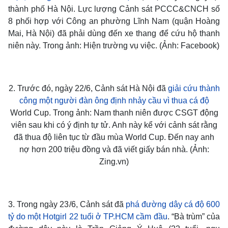
thành phố Hà Nội. Lực lượng Cảnh sát PCCC&CNCH số
8 phối hợp với Công an phường Lĩnh Nam (quận Hoàng
Mai, Hà Nội) đã phải dùng đến xe thang để cứu hộ thanh
niên này. Trong ảnh: Hiện trường vụ việc. (Ảnh: Facebook)
2. Trước đó, ngày 22/6, Cảnh sát Hà Nội đã
giải cứu thành
công một người đàn ông định nhảy cầu vì thua cá độ
World Cup. Trong ảnh: Nam thanh niên được CSGT động
viên sau khi có ý định tự tử. Anh này kể với cảnh sát rằng
đã thua độ liên tục từ đầu mùa World Cup. Đến nay anh
nợ hơn 200 triệu đồng và đã viết giấy bán nhà. (Ảnh:
Zing.vn)
3. Trong ngày 23/6, Cảnh sát đã
phá đường dây cá độ 600
tỷ do một Hotgirl 22 tuổi ở TP.HCM cầm đầu
. “Bà trùm” của