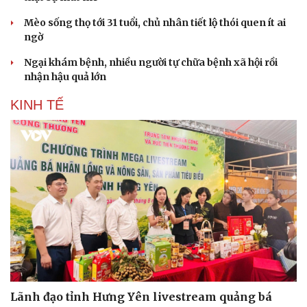
Doanh nghiệp
Công nghệ
Thông tin doanh nghiệp
Sành điệu
Mèo sống thọ tới 31 tuổi, chủ nhân tiết lộ thói quen ít ai
Doanh nghiệp 24h
Tin Công nghệ
ngờ
Doanh nhân
Trải nghiệm
Ngại khám bệnh, nhiều người tự chữa bệnh xã hội rồi
Vì cộng đồng
Chuyển đổi số
nhận hậu quả lớn
KINH TẾ
Lãnh đạo tỉnh Hưng Yên livestream quảng bá