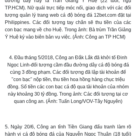
đường dây này là Trần Giảng Ý Huệ (22 tuổi, ngụ
TP.HCM). Nữ quái trực tiếp móc nối, giao dịch với các đối
tượng quản lý trang web cá độ bóng đá 12bet.com đặt tại
Philippines. Các đối tượng tay chân sẽ thu tiền của các
con bạc mang về cho Huệ. Trong ảnh: Bà trùm Trần Giảng
Ý Huệ ký vào biên bản vụ việc. (Ảnh: Công an TP HCM)
4. Đầu tháng 5/2018, Công an Đắk Lắk đã khởi tố Đinh
Ngọc Linh-đối tượng cầm đầu đường dây cá độ bóng đá
cùng 3 đồng phạm. Các đối tượng đã lập tài khoản để
"con bạc" nộp tiền, thu tiền hoa hồng hàng chục triệu
đồng. Số tiền các con bạc cá độ qua tài khoản của nhóm
này khoảng 30 tỷ đồng. Trong ảnh: Các đối tượng tại cơ
quan công an. (Ảnh: Tuấn Long/VOV-Tây Nguyên)
5. Ngày 20/6, Công an tỉnh Tiền Giang đấu tranh làm rõ
hành vi cá độ bóng đá của Nguyễn Ngọc Thuận (18 tuổi)