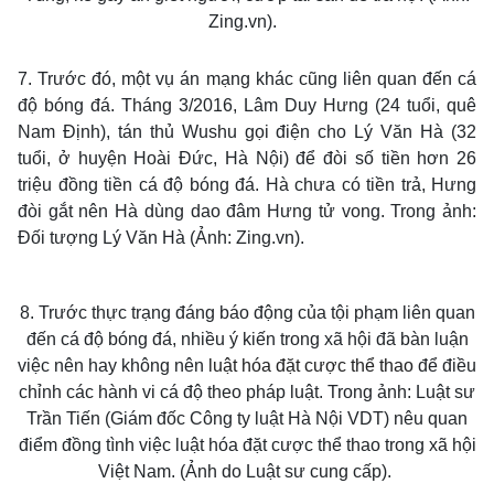
Zing.vn).
7. Trước đó, một vụ án mạng khác cũng liên quan đến cá
độ bóng đá. Tháng 3/2016, Lâm Duy Hưng (24 tuổi, quê
Nam Định), tán thủ Wushu gọi điện cho Lý Văn Hà (32
tuổi, ở huyện Hoài Đức, Hà Nội) để đòi số tiền hơn 26
triệu đồng tiền cá độ bóng đá. Hà chưa có tiền trả, Hưng
đòi gắt nên Hà dùng dao đâm Hưng tử vong. Trong ảnh:
Đối tượng Lý Văn Hà (Ảnh: Zing.vn).
8. Trước thực trạng đáng báo động của tội phạm liên quan
đến cá độ bóng đá, nhiều ý kiến trong xã hội đã bàn luận
việc nên hay không nên
luật hóa đặt cược thể thao
để điều
chỉnh các hành vi cá độ theo pháp luật. Trong ảnh: Luật sư
Trần Tiến (Giám đốc Công ty luật Hà Nội VDT) nêu quan
điểm đồng tình việc luật hóa đặt cược thể thao trong xã hội
Việt Nam. (Ảnh do Luật sư cung cấp).