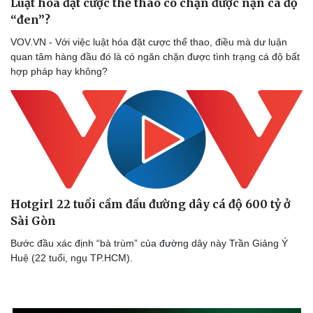
Luật hóa đặt cược thể thao có chặn được nạn cá độ
Thế giới thể thao
Tư vấn
“đen”?
eSports
Hậu trường
VOV.VN - Với việc luật hóa đặt cược thể thao, điều mà dư luận
quan tâm hàng đầu đó là có ngăn chặn được tình trạng cá độ bất
hợp pháp hay không?
Hotgirl 22 tuổi cầm đầu đường dây cá độ 600 tỷ ở
Sài Gòn
Bước đầu xác định “bà trùm” của đường dây này Trần Giảng Ý
Huệ (22 tuổi, ngụ TP.HCM).