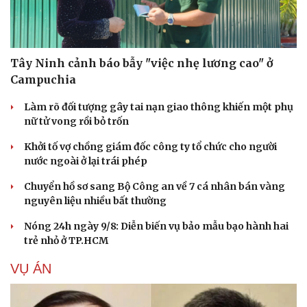
Tây Ninh cảnh báo bẫy "việc nhẹ lương cao" ở
Campuchia
Làm rõ đối tượng gây tai nạn giao thông khiến một phụ
nữ tử vong rồi bỏ trốn
Khởi tố vợ chồng giám đốc công ty tổ chức cho người
nước ngoài ở lại trái phép
Chuyển hồ sơ sang Bộ Công an về 7 cá nhân bán vàng
nguyên liệu nhiều bất thường
Nóng 24h ngày 9/8: Diễn biến vụ bảo mẫu bạo hành hai
trẻ nhỏ ở TP.HCM
VỤ ÁN