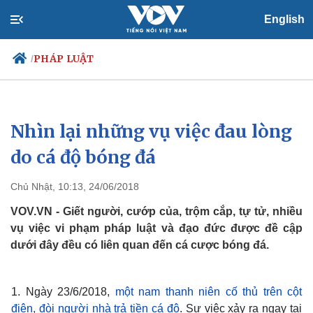
English
PHÁP LUẬT
/
Nhìn lại những vụ việc đau lòng
Chính trị
Xã hội
Đảng
Tin 24h
do cá độ bóng đá
Tổ chức nhân sự
Dự báo thời tiết
Quốc hội
Giáo dục
Chủ Nhật, 10:13, 24/06/2018
Nhận diện sự thật
Dấu ấn VOV
Việc làm
VOV.VN - Giết người, cướp của, trộm cắp, tự tử, nhiều
Biển đảo
vụ việc vi phạm pháp luật và đạo đức được đề cập
dưới đây đều có liên quan đến cá cược bóng đá.
1. Ngày 23/6/2018,
một nam thanh niên cố thủ trên cột
điện, đòi người nhà trả tiền cá độ
. Sự việc xảy ra ngay tại