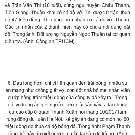
và Trần Văn Thi (18 tuổi), cùng ngụ huyện Châu Thành,
Tiền Giang. Thuận khai có cá độ với Thi được 8 trận, thua
độ 47 triệu đồng. Thi cũng thừa nhận có cá độ với Thuận.
Các tin nhắn của 2 thanh niên này có chứa nội dung bắt
độ. Trong ảnh: Đối tượng Nguyễn Ngọc Thuận tại cơ quan
điều tra. (Ảnh: Công an TPHCM)
Thế giới
Multimedia
6. Đau lòng hơn, chỉ vì liên quan đến trái bóng, nhiều vụ
Quan sát
Video
án mạng như chồng giết vợ, con đốt nhà bố mẹ, nhân viên
Cuộc sống đó đây
Ảnh
cướp hàng trăm triệu đồng của công ty đã xảy ra. Trong
Hồ sơ
E-Magazine
đó, vụ trọng án giết người, cướp tài sản xảy ra tại chung
Infographic
cư cao cấp ở quận Thanh Xuân hồi tháng 10/2017 làm
rúng động dư luận Hà Nội. Kẻ gây án đang có món nợ 60
triệu đồng do thua cá độ bóng đá. Trong ảnh: Phạm Thanh
Tùng, kẻ gây án giết người, cướp tài sản để trả nợ. (Ảnh: