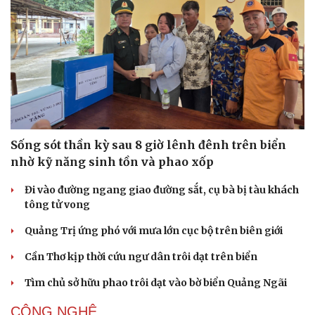
Sức khỏe
Đời sống
Dinh dưỡng - món ngon
Nhà đẹp
Cây thuốc
Blog
Sản phụ khoa
Tình yêu - Gia đình
Nhi khoa
Nam khoa
Làm đẹp - giảm cân
Phòng mạch online
Sống sót thần kỳ sau 8 giờ lênh đênh trên biển
Ăn sạch sống khỏe
nhờ kỹ năng sinh tồn và phao xốp
Đi vào đường ngang giao đường sắt, cụ bà bị tàu khách
tông tử vong
Quảng Trị ứng phó với mưa lớn cục bộ trên biên giới
Cần Thơ kịp thời cứu ngư dân trôi dạt trên biển
Tìm chủ sở hữu phao trôi dạt vào bờ biển Quảng Ngãi
CÔNG NGHỆ