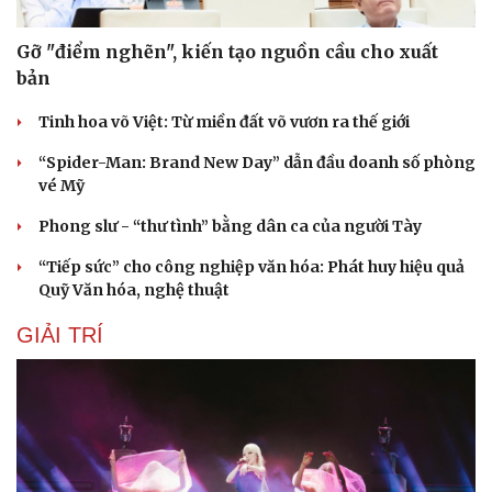
Gỡ "điểm nghẽn", kiến tạo nguồn cầu cho xuất
bản
Tinh hoa võ Việt: Từ miền đất võ vươn ra thế giới
“Spider-Man: Brand New Day” dẫn đầu doanh số phòng
vé Mỹ
Phong slư - “thư tình” bằng dân ca của người Tày
“Tiếp sức” cho công nghiệp văn hóa: Phát huy hiệu quả
Quỹ Văn hóa, nghệ thuật
GIẢI TRÍ