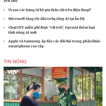
lên đời
Vì sao các hãng từ bỏ pin tháo rời trên điện thoại?
Microsoft tăng tốc đầu tư hạ tầng AI tại Ấn Độ
ChatGPT miễn phí được “cởi trói”, OpenAI thêm loạt
tính năng AI mới
Apple và Samsung áp đảo các đối thủ trong phân khúc
smartphone cao cấp
TIN NÓNG
Cải chính