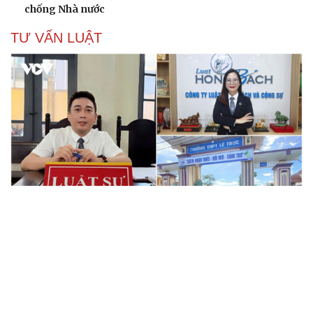
chống Nhà nước
TƯ VẤN LUẬT
Bê bối thi THPT ở Tuyên Quang, Quảng Trị: Thí
sinh thi thật, học thật bị ảnh hưởng
Bộ Công an đề xuất phạt tù 1-5 năm với người chuẩn bị
thực hiện hành vi "Hiếp dâm"