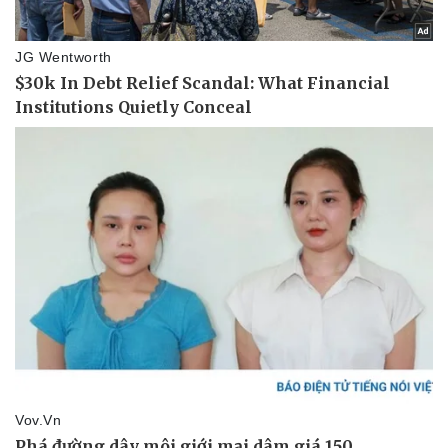
Pháp luật
Quân sự - Quốc phòng
Vụ án
Vũ khí
Tin nóng
Việt Nam
Tư vấn luật
Phân tích