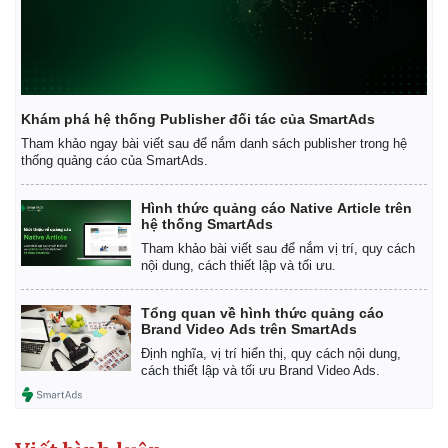
Khám phá hệ thống Publisher đối tác của SmartAds
Tham khảo ngay bài viết sau để nắm danh sách publisher trong hệ
thống quảng cáo của SmartAds.
Hình thức quảng cáo Native Article trên
hệ thống SmartAds
Tham khảo bài viết sau để nắm vị trí, quy cách
nội dung, cách thiết lập và tối ưu.
Kinh tế
Thị trường
Tổng quan về hình thức quảng cáo
Brand Video Ads trên SmartAds
Bất động sản
Giá vàng
Định nghĩa, vị trí hiển thị, quy cách nội dung,
Khởi nghiệp
Tiêu dùng
cách thiết lập và tối ưu Brand Video Ads.
Tỷ giá
Chứng khoán
Giá cà phê