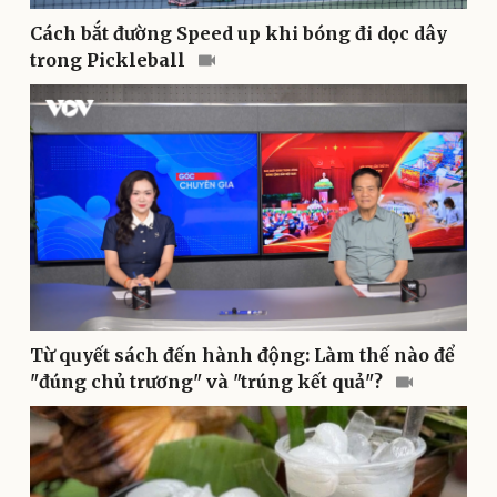
Cách bắt đường Speed up khi bóng đi dọc dây
trong Pickleball
Thể thao
Ô tô - Xe máy
Bóng đá
Ô tô
Lịch thi đấu bóng đá
Xe máy
Thế giới thể thao
Tư vấn
eSports
Hậu trường
Từ quyết sách đến hành động: Làm thế nào để
"đúng chủ trương" và "trúng kết quả"?