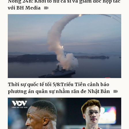
Nóng 24h: Khởi tố nữ ca sĩ và giám đốc hợp tác
với BH Media
Sức khỏe
Đời sống
Dinh dưỡng - món ngon
Nhà đẹp
Cây thuốc
Blog
Sản phụ khoa
Tình yêu - Gia đình
Nhi khoa
Nam khoa
Làm đẹp - giảm cân
Phòng mạch online
Ăn sạch sống khỏe
Thời sự quốc tế tối 5/8:Triều Tiên cảnh báo
phương án quân sự nhằm răn đe Nhật Bản