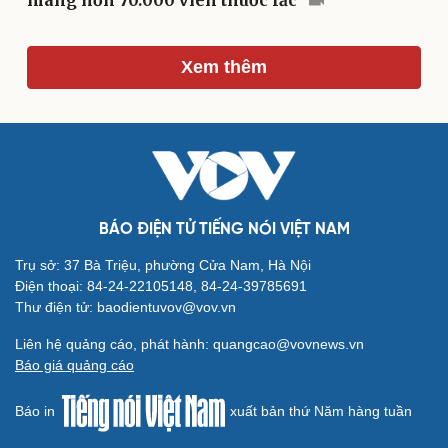
mang hơn 70.000 viên thuốc lắc
Xem thêm
Du lịch
Podcast
Tư vấn
Câu chuyện thời sự
Săn Tour
Đọc truyện đêm khuya
check-in
Cửa sổ tình yêu
Kể chuyện cho bé
Hạt giống tâm hồn
BÁO ĐIỆN TỬ TIẾNG NÓI VIỆT NAM
Trụ sở: 37 Bà Triệu, phường Cửa Nam, Hà Nội
Điện thoại: 84-24-22105148, 84-24-39785691
Thư điện tử: baodientuvov@vov.vn
Liên hệ quảng cáo, phát hành: quangcao@vovnews.vn
Báo giá quảng cáo
Báo in
xuất bản thứ Năm hàng tuần