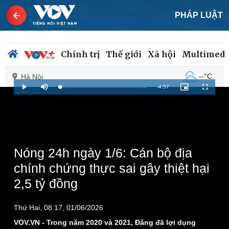
PHÁP LUẬT
Chính trị
Thế giới
Xã hội
Multimedi
--°C
Hà Nội
Remaining
-
4:57
Loaded
:
Play
Mute
Picture-
Fullscreen
1.67%
in-
Picture
Time
Chính trị
Xã hội
Đảng
Tin 24h
Tổ chức nhân sự
Dự báo thời tiết
Nóng 24h ngày 1/6: Cán bộ địa
Quốc hội
Giáo dục
chính chứng thực sai gây thiệt hại
Nhận diện sự thật
Dấu ấn VOV
2,5 tỷ đồng
Việc làm
Biển đảo
Thứ Hai, 08:17, 01/06/2026
VOV.VN - Trong năm 2020 và 2021, Đăng đã lợi dụng