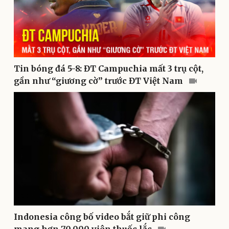
Văn hóa
Giải trí
Tin bóng đá 5-8: ĐT Campuchia mất 3 trụ cột,
Sân khấu - Điện ảnh
Nghệ sĩ
Văn học
Thời trang
gần như “giương cờ” trước ĐT Việt Nam
Âm nhạc
Sao Việt
Di sản
Indonesia công bố video bắt giữ phi công