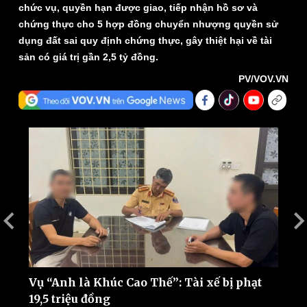
chức vụ, quyền hạn được giao, tiếp nhận hồ sơ và
chứng thực cho 5 hợp đồng chuyển nhượng quyền sử
dụng đất sai quy định chứng thực, gây thiệt hại về tài
sản có giá trị gần 2,5 tỷ đồng.
PV/VOV.VN
Thế giới
Multimedia
Quan sát
Video
Cuộc sống đó đây
Ảnh
Hồ sơ
E-Magazine
Infographic
Vụ “Anh là Khúc Cao Thế”: Tài xế bị phạt
C
g
19,5 triệu đồng
n