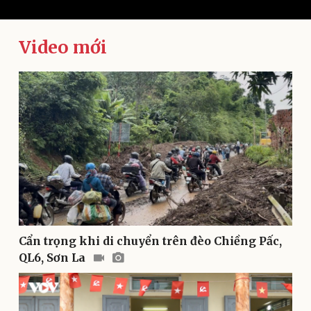
Video mới
Kinh tế
Thị trường
Bất động sản
Giá vàng
Khởi nghiệp
Tiêu dùng
Tỷ giá
Chứng khoán
Giá cà phê
Cẩn trọng khi di chuyển trên đèo Chiềng Pấc,
QL6, Sơn La