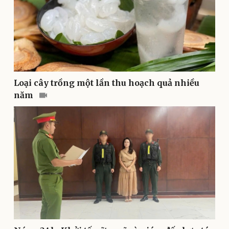
Doanh nghiệp
Công nghệ
Thông tin doanh nghiệp
Sành điệu
Doanh nghiệp 24h
Tin Công nghệ
Loại cây trồng một lần thu hoạch quả nhiều
Doanh nhân
Trải nghiệm
năm
Vì cộng đồng
Chuyển đổi số