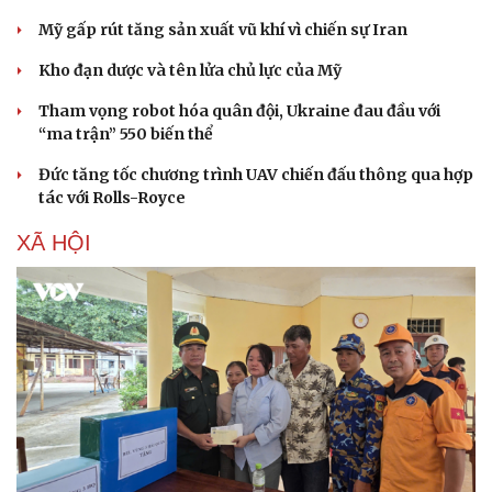
Mỹ gấp rút tăng sản xuất vũ khí vì chiến sự Iran
Kho đạn dược và tên lửa chủ lực của Mỹ
Tham vọng robot hóa quân đội, Ukraine đau đầu với
“ma trận” 550 biến thể
Đức tăng tốc chương trình UAV chiến đấu thông qua hợp
tác với Rolls-Royce
XÃ HỘI
Sức khỏe
Đời sống
Dinh dưỡng - món ngon
Nhà đẹp
Cây thuốc
Blog
Sản phụ khoa
Tình yêu - Gia đình
Nhi khoa
Nam khoa
Làm đẹp - giảm cân
Phòng mạch online
Ăn sạch sống khỏe