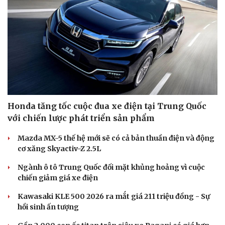
Honda tăng tốc cuộc đua xe điện tại Trung Quốc
với chiến lược phát triển sản phẩm
Mazda MX-5 thế hệ mới sẽ có cả bản thuần điện và động
cơ xăng Skyactiv-Z 2.5L
Ngành ô tô Trung Quốc đối mặt khủng hoảng vì cuộc
chiến giảm giá xe điện
Văn hóa
Giải trí
Sân khấu - Điện ảnh
Nghệ sĩ
Kawasaki KLE 500 2026 ra mắt giá 211 triệu đồng - Sự
Văn học
Thời trang
hồi sinh ấn tượng
Âm nhạc
Sao Việt