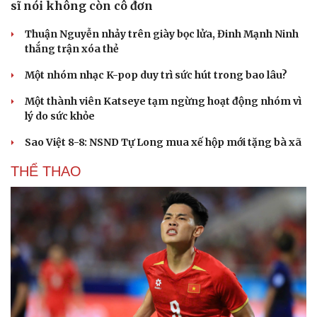
sĩ nói không còn cô đơn
Thuận Nguyễn nhảy trên giày bọc lửa, Đinh Mạnh Ninh
thắng trận xóa thẻ
Một nhóm nhạc K-pop duy trì sức hút trong bao lâu?
Một thành viên Katseye tạm ngừng hoạt động nhóm vì
lý do sức khỏe
Sao Việt 8-8: NSND Tự Long mua xế hộp mới tặng bà xã
THỂ THAO
Du lịch
Podcast
Tư vấn
Câu chuyện thời sự
Săn Tour
Đọc truyện đêm khuya
check-in
Cửa sổ tình yêu