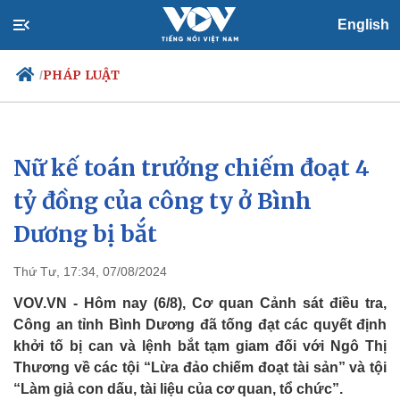
English
PHÁP LUẬT
/
Nữ kế toán trưởng chiếm đoạt 4
Chính trị
Xã hội
Đảng
Tin 24h
tỷ đồng của công ty ở Bình
Tổ chức nhân sự
Dự báo thời tiết
Dương bị bắt
Quốc hội
Giáo dục
Nhận diện sự thật
Dấu ấn VOV
Việc làm
Thứ Tư, 17:34, 07/08/2024
Biển đảo
VOV.VN - Hôm nay (6/8), Cơ quan Cảnh sát điều tra,
Công an tỉnh Bình Dương đã tống đạt các quyết định
khởi tố bị can và lệnh bắt tạm giam đối với Ngô Thị
Thương về các tội “Lừa đảo chiếm đoạt tài sản” và tội
“Làm giả con dấu, tài liệu của cơ quan, tổ chức”.