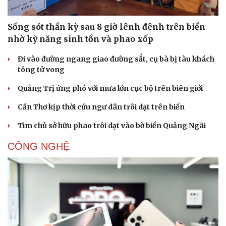
Sống sót thần kỳ sau 8 giờ lênh đênh trên biển
nhờ kỹ năng sinh tồn và phao xốp
Đi vào đường ngang giao đường sắt, cụ bà bị tàu khách
tông tử vong
Quảng Trị ứng phó với mưa lớn cục bộ trên biên giới
Cần Thơ kịp thời cứu ngư dân trôi dạt trên biển
Tìm chủ sở hữu phao trôi dạt vào bờ biển Quảng Ngãi
CÔNG NGHỆ