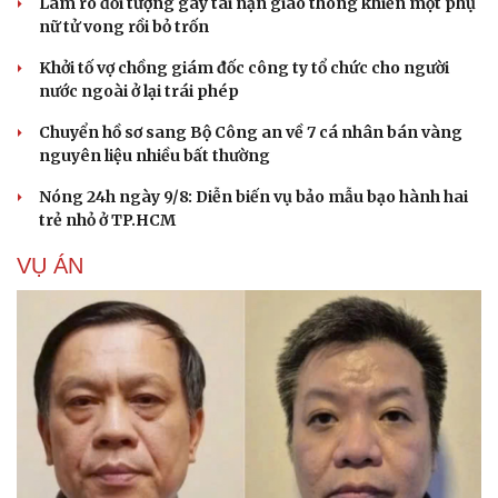
Làm rõ đối tượng gây tai nạn giao thông khiến một phụ
nữ tử vong rồi bỏ trốn
Khởi tố vợ chồng giám đốc công ty tổ chức cho người
nước ngoài ở lại trái phép
Chuyển hồ sơ sang Bộ Công an về 7 cá nhân bán vàng
nguyên liệu nhiều bất thường
Nóng 24h ngày 9/8: Diễn biến vụ bảo mẫu bạo hành hai
trẻ nhỏ ở TP.HCM
VỤ ÁN