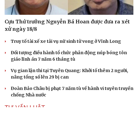
Cựu Thứ trưởng Nguyễn Bá Hoan được đưa ra xét
xử ngày 18/8
Truy tố tài xế xe tải vụ nữ sinh tử vong ở Vĩnh Long
Đối tượng điều hành tổ chức phản động núp bóng tôn
giáo lĩnh án 7 năm 6 tháng tù
Vụ gian lận thi tại Tuyên Quang: Khởi tố thêm 2 người,
nâng tổng số lên 29 bị can
Đoàn Bảo Châu bị phạt 7 năm tù về hành vi tuyên truyền
chống Nhà nước
TƯ VẤN LUẬT