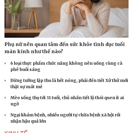
Phụ nữ nên quan tâm đến sức khỏe tình dục tuổi
mãn kinh như thế nào?
6 loại thực phẩm chức năng không nên uống cùng cà
phê buổi sáng
Doanh nghiệp
Công nghệ
Đừng tưởng lập thu là hết nóng, phải đến tiết Xử thử mới
thật sự mát mẻ
Thông tin doanh nghiệp
Sành điệu
Doanh nghiệp 24h
Tin Công nghệ
Mèo sống thọ tới 31 tuổi, chủ nhân tiết lộ thói quen ít ai
Doanh nhân
Trải nghiệm
ngờ
Vì cộng đồng
Chuyển đổi số
Ngại khám bệnh, nhiều người tự chữa bệnh xã hội rồi
nhận hậu quả lớn