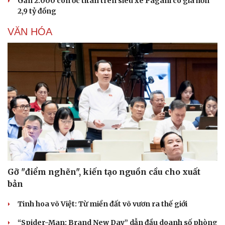
Gần 2.000 con ốc titan trên siêu xe Pagani có giá hơn
Di sản
2,9 tỷ đồng
VĂN HÓA
Gỡ "điểm nghẽn", kiến tạo nguồn cầu cho xuất
bản
Tinh hoa võ Việt: Từ miền đất võ vươn ra thế giới
“Spider-Man: Brand New Day” dẫn đầu doanh số phòng