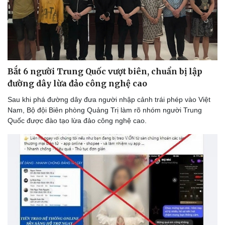
Bắt 6 người Trung Quốc vượt biên, chuẩn bị lập
đường dây lừa đảo công nghệ cao
Sau khi phá đường dây đưa người nhập cảnh trái phép vào Việt
Nam, Bộ đội Biên phòng Quảng Trị làm rõ nhóm người Trung
Quốc được đào tạo lừa đảo công nghệ cao.
Thể thao
Ô tô - Xe máy
Bóng đá
Ô tô
Lịch thi đấu bóng đá
Xe máy
Thế giới thể thao
Tư vấn
eSports
Hậu trường