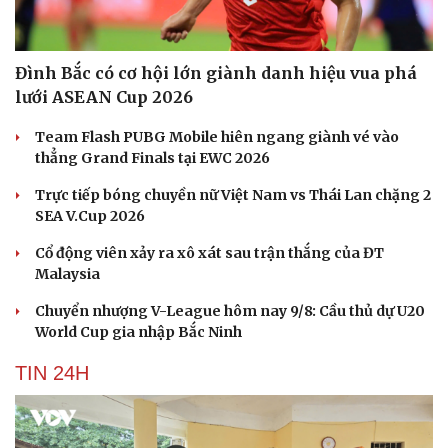
Kể chuyện cho bé
Hạt giống tâm hồn
Đình Bắc có cơ hội lớn giành danh hiệu vua phá
lưới ASEAN Cup 2026
Team Flash PUBG Mobile hiên ngang giành vé vào
thẳng Grand Finals tại EWC 2026
Trực tiếp bóng chuyền nữ Việt Nam vs Thái Lan chặng 2
SEA V.Cup 2026
Cổ động viên xảy ra xô xát sau trận thắng của ĐT
Malaysia
Chuyển nhượng V-League hôm nay 9/8: Cầu thủ dự U20
World Cup gia nhập Bắc Ninh
TIN 24H