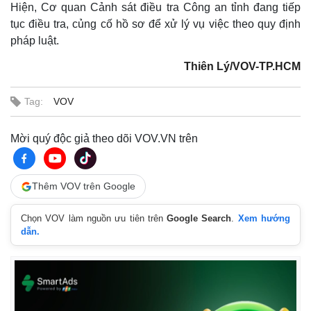
Hiện, Cơ quan Cảnh sát điều tra Công an tỉnh đang tiếp
tục điều tra, củng cố hồ sơ để xử lý vụ việc theo quy định
pháp luật.
Thiên Lý/VOV-TP.HCM
Tag:
VOV
Mời quý độc giả theo dõi VOV.VN trên
Thế giới
Multimedia
Quan sát
Video
Thêm VOV trên Google
Cuộc sống đó đây
Ảnh
Hồ sơ
E-Magazine
Chọn VOV làm nguồn ưu tiên trên
Google Search
.
Xem hướng
Infographic
dẫn.