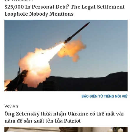
Pháp luật
Quân sự - Quốc phòng
Vụ án
Vũ khí
Tin nóng
Việt Nam
Tư vấn luật
Phân tích