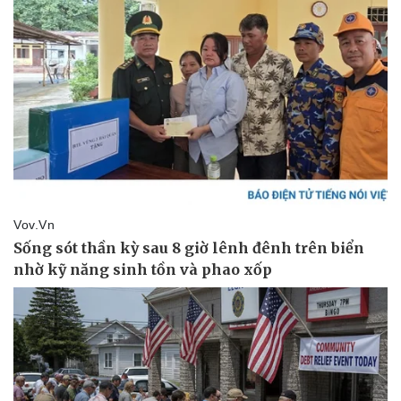
Kinh tế
Thị trường
Bất động sản
Giá vàng
Khởi nghiệp
Tiêu dùng
Tỷ giá
Chứng khoán
Giá cà phê