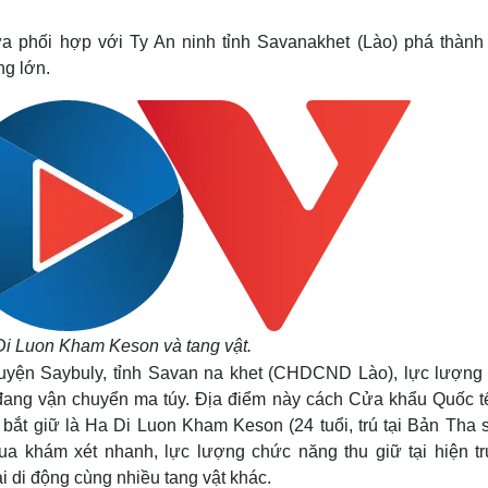
Lịch thi đấu bóng đá
Xe máy
Thế giới thể thao
Tư vấn
a phối hợp với Ty An ninh tỉnh Savanakhet (Lào) phá thành
eSports
V
ng lớn.
Hậu trường
Văn hóa
Giải trí
D
Sân khấu - Điện ảnh
Nghệ sĩ
Văn học
Thời trang
Âm nhạc
Sao Việt
c
Di sản
Di Luon Kham Keson và tang vật.
uyện Saybuly, tỉnh Savan na khet (CHDCND Lào), lực lượng
đang vận chuyển ma túy. Địa điểm này cách Cửa khẩu Quốc t
bắt giữ là Ha Di Luon Kham Keson (24 tuổi, trú tại Bản Tha s
a khám xét nhanh, lực lượng chức năng thu giữ tại hiện t
ại di động cùng nhiều tang vật khác.