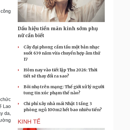
Doanh nghiệp 24h
Tin Công nghệ
Doanh nhân
Trải nghiệm
 công
ì cộng đồng
Chuyển đổi số
Dấu hiệu tiền mãn kinh sớm phụ
u lịch
Podcast
nữ cần biết
Tư vấn
Câu chuyện thời sự
Săn Tour
Đọc truyện đêm khuya
Cây đại phong cầm tấu một bản nhạc
heck-in
Cửa sổ tình yêu
suốt 639 năm vừa chuyển hợp âm thứ
Kể chuyện cho bé
17
Hạt giống tâm hồn
Hôm nay vào tiết lập Thu 2026: Thời
tiết sẽ thay đổi ra sao?
Bôi nhọ trên mạng: Thế giới xử lý người
tung tin xúc phạm thế nào?
 chức
Chi phí xây nhà mái Nhật 1 tầng 3
ế Lao
phòng ngủ 100m2 hết bao nhiêu tiền?
y da,
rường
KINH TẾ