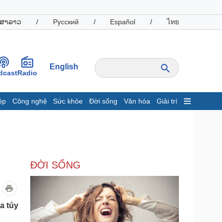
ສາລາວ
/
Русский
/
Español
/
ไทย
English
dcast
Radio
ệp
Công nghệ
Sức khỏe
Đời sống
Văn hóa
Giải trí
inh tế
Thị trường
ất động sản
Giá vàng
hởi nghiệp
Tiêu dùng
Tỷ giá
ĐỜI SỐNG
Chứng khoán
Giá cà phê
oanh nghiệp
Công nghệ
a túy
hông tin doanh nghiệp
Sành điệu