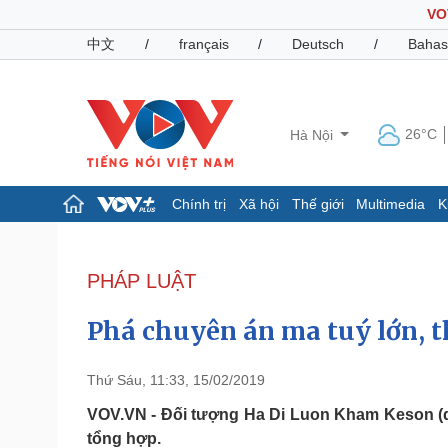
VO
中文
/
français
/
Deutsch
/
Bahas
26°C
Hà Nội
Chính trị
Xã hội
Thế giới
Multimedia
K
Chính trị
Xã hội
Đảng
Tin 24h
PHÁP LUẬT
Tổ chức nhân sự
Dự báo thời tiết
Quốc hội
Giáo dục
Phá chuyên án ma tuý lớn, t
Nhận diện sự thật
Dấu ấn VOV
Việc làm
Biển đảo
Thứ Sáu, 11:33, 15/02/2019
Pháp luật
Quân sự - Quốc phòng
VOV.VN - Đối tượng Ha Di Luon Kham Keson (qu
tổng hợp.
Vụ án
Vũ khí