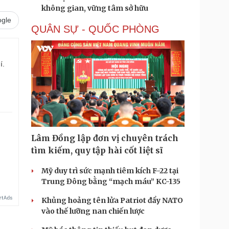
không gian, vững tâm sở hữu
gle
QUÂN SỰ - QUỐC PHÒNG
í.
Lâm Đồng lập đơn vị chuyên trách
tìm kiếm, quy tập hài cốt liệt sĩ
Mỹ duy trì sức mạnh tiêm kích F-22 tại
Trung Đông bằng “mạch máu” KC-135
Khủng hoảng tên lửa Patriot đẩy NATO
vào thế lưỡng nan chiến lược