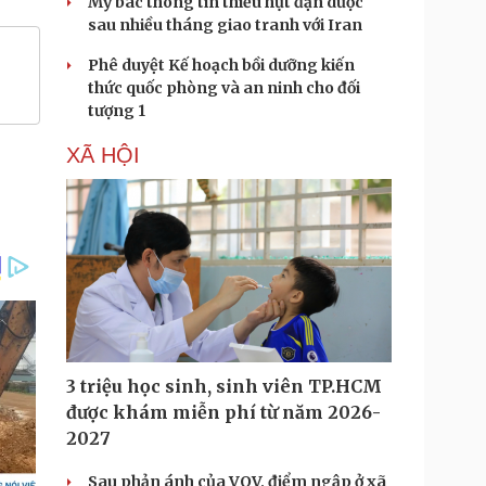
Mỹ bác thông tin thiếu hụt đạn dược
sau nhiều tháng giao tranh với Iran
Phê duyệt Kế hoạch bồi dưỡng kiến
thức quốc phòng và an ninh cho đối
tượng 1
XÃ HỘI
3 triệu học sinh, sinh viên TP.HCM
được khám miễn phí từ năm 2026-
2027
Sau phản ánh của VOV, điểm ngập ở xã