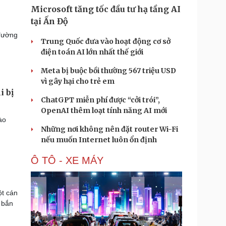
Microsoft tăng tốc đầu tư hạ tầng AI
tại Ấn Độ
 đường
Trung Quốc đưa vào hoạt động cơ sở
điện toán AI lớn nhất thế giới
Meta bị buộc bồi thường 567 triệu USD
vì gây hại cho trẻ em
i bị
ChatGPT miễn phí được “cởi trói”,
OpenAI thêm loạt tính năng AI mới
ào
Những nơi không nên đặt router Wi-Fi
nếu muốn Internet luôn ổn định
Ô TÔ - XE MÁY
ột cán
 bắn