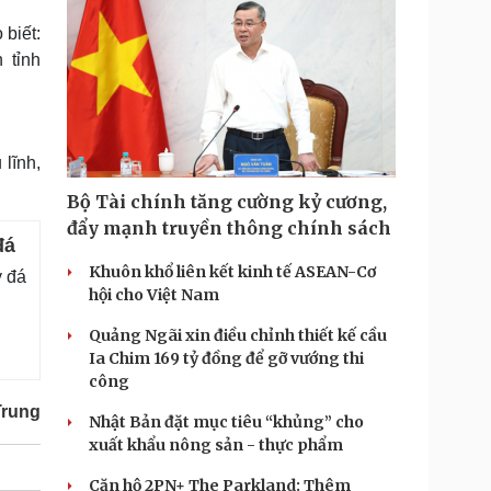
biết:
 tỉnh
 lĩnh,
Bộ Tài chính tăng cường kỷ cương,
đẩy mạnh truyền thông chính sách
đá
Khuôn khổ liên kết kinh tế ASEAN-Cơ
y đá
hội cho Việt Nam
Quảng Ngãi xin điều chỉnh thiết kế cầu
Ia Chim 169 tỷ đồng để gỡ vướng thi
công
Trung
Nhật Bản đặt mục tiêu “khủng” cho
xuất khẩu nông sản - thực phẩm
Căn hộ 2PN+ The Parkland: Thêm