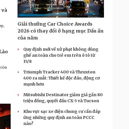
 và
Giải thưởng Car Choice Awards
ợp,
2026 có thay đổi ở hạng mục Dấu ấn
của năm
Quy định mới về xử phạt không dùng
 Lào
ghế an toàn cho trẻ em trên ô tô từ
15/8
 của
Triumph Tracker 400 và Thruxton
400 ra mắt: Thiết kế độc đáo, động cơ
mạnh hơn
Mitsubishi Destinator giảm giá gần 80
triệu đồng, quyết đấu CX-5 và Tucson
Khu vực sạc xe điện chung cư cần đáp
ứng những quy định an toàn PCCC
nào?