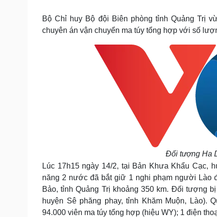
Tin nóng
Việt Nam
Tư vấn luật
Phân tích
Bộ Chỉ huy Bộ đội Biên phòng tỉnh Quảng Trị vừ
chuyên án vận chuyển ma túy tổng hợp với số lượ
Sức khỏe
Đời sống
Dinh dưỡng - món ngon
Nhà đẹp
Cây thuốc
Blog
Sản phụ khoa
Tình yêu - Gia đình
Nhi khoa
Nam khoa
Làm đẹp - giảm cân
Phòng mạch online
Ăn sạch sống khỏe
Cải chính
Đối tượng Ha 
Lúc 17h15 ngày 14/2, tại Bản Khưa Khẩu Cạc, h
năng 2 nước đã bắt giữ 1 nghi phạm người Lào 
Bảo, tỉnh Quảng Trị khoảng 350 km. Đối tượng bị 
huyện Sê phăng phay, tỉnh Khăm Muộn, Lào). Qu
94.000 viên ma túy tổng hợp (hiệu WY); 1 điện tho