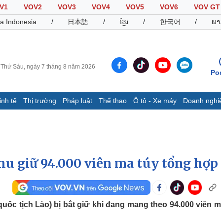
V1
VOV2
VOV3
VOV4
VOV5
VOV6
VOV GT
a Indonesia
/
日本語
/
ខ្មែរ
/
한국어
/
ພາ
Thứ Sáu, ngày 7 tháng 8 năm 2026
Po
inh tế
Thị trường
Pháp luật
Thể thao
Ô tô - Xe máy
Doanh nghi
Thế giới
Multimedia
K
Quan sát
Video
B
Cuộc sống đó đây
Ảnh
K
Hồ sơ
E-Magazine
hu giữ 94.000 viên ma túy tổng hợp
Infographic
Thể thao
Ô tô - Xe máy
D
ốc tịch Lào) bị bắt giữ khi đang mang theo 94.000 viên m
Bóng đá
Ô tô
T