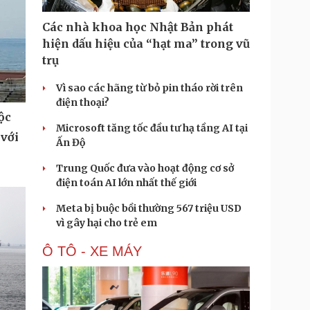
Các nhà khoa học Nhật Bản phát
hiện dấu hiệu của “hạt ma” trong vũ
trụ
Vì sao các hãng từ bỏ pin tháo rời trên
điện thoại?
ộc
Microsoft tăng tốc đầu tư hạ tầng AI tại
 với
Ấn Độ
Trung Quốc đưa vào hoạt động cơ sở
điện toán AI lớn nhất thế giới
Meta bị buộc bồi thường 567 triệu USD
vì gây hại cho trẻ em
Ô TÔ - XE MÁY