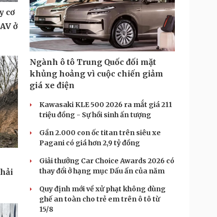
y cơ
UAV ở
Ngành ô tô Trung Quốc đối mặt
khủng hoảng vì cuộc chiến giảm
giá xe điện
Kawasaki KLE 500 2026 ra mắt giá 211
triệu đồng - Sự hồi sinh ấn tượng
Gần 2.000 con ốc titan trên siêu xe
Pagani có giá hơn 2,9 tỷ đồng
Giải thưởng Car Choice Awards 2026 có
thay đổi ở hạng mục Dấu ấn của năm
phải
Quy định mới về xử phạt không dùng
ghế an toàn cho trẻ em trên ô tô từ
15/8