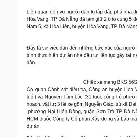
Tin nóng
Việt Nam
Tư vấn luật
Phân tích
Liên quan đến vụ người dân tụ tập đập phá nhà 
Hòa Vang, TP Đà Nẵng đã tạm giữ 2 ô tô cùng 5 
Nam 5, xã Hòa Liên, huyện Hòa Vang, TP Đà Nẵn
Sức khỏe
Đời sống
Dinh dưỡng - món ngon
Nhà đẹp
Đây là sự việc dẫn đến những bức xúc của người d
Cây thuốc
Blog
Sản phụ khoa
Tình yêu - Gia đình
trình thực hiện dự án nhà đầu tư liên tục gây tai
Nhi khoa
dân.
Nam khoa
Làm đẹp - giảm cân
Phòng mạch online
Chiếc xe mang BKS 56S-
Ăn sạch sống khỏe
Cơ quan Cảnh sát điều tra, Công an huyện Hòa V
tuổi) và Nguyễn Tâm Lộc (31 tuổi, cùng trú ph
Cải chính
hoạch, vật tư; 3 lái xe gồm Nguyễn Giác, trú xã Đ
phường Nại Hiên Đông, quận Sơn Trà TP Đà Nẵn
HCM thuộc Công ty Cổ phần Xây dựng và Lắp máy
dự án.