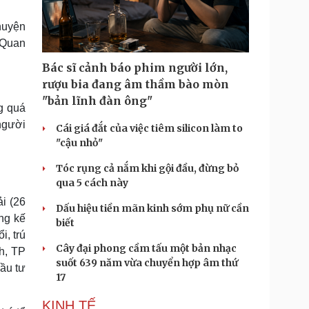
Doanh nghiệp 24h
Tin Công nghệ
Doanh nhân
Trải nghiệm
huyện
ì cộng đồng
Chuyển đổi số
 Quan
Bác sĩ cảnh báo phim người lớn,
u lịch
Podcast
rượu bia đang âm thầm bào mòn
Tư vấn
Câu chuyện thời sự
"bản lĩnh đàn ông"
g quá
Săn Tour
Đọc truyện đêm khuya
heck-in
Cửa sổ tình yêu
 người
Cái giá đắt của việc tiêm silicon làm to
Kể chuyện cho bé
"cậu nhỏ"
Hạt giống tâm hồn
Tóc rụng cả nắm khi gội đầu, đừng bỏ
qua 5 cách này
i (26
Dấu hiệu tiền mãn kinh sớm phụ nữ cần
ng kế
biết
i, trú
Cây đại phong cầm tấu một bản nhạc
h, TP
suốt 639 năm vừa chuyển hợp âm thứ
ầu tư
17
KINH TẾ