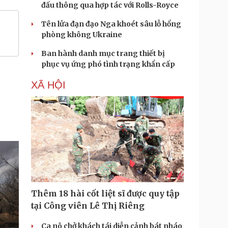
đấu thông qua hợp tác với Rolls-Royce
Tên lửa đạn đạo Nga khoét sâu lỗ hổng
phòng không Ukraine
Ban hành danh mục trang thiết bị
phục vụ ứng phó tình trạng khẩn cấp
XÃ HỘI
Thêm 18 hài cốt liệt sĩ được quy tập
tại Công viên Lê Thị Riêng
Ca nô chở khách tái diễn cảnh bát nháo