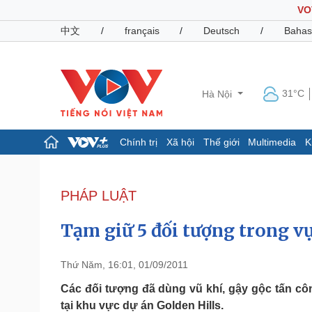
VO
中文
/
français
/
Deutsch
/
Bahas
31°C
Hà Nội
Chính trị
Xã hội
Thế giới
Multimedia
K
Chính trị
Xã hội
Đảng
Tin 24h
PHÁP LUẬT
Tổ chức nhân sự
Dự báo thời tiết
Quốc hội
Giáo dục
Tạm giữ 5 đối tượng trong v
Nhận diện sự thật
Dấu ấn VOV
Việc làm
Biển đảo
Thứ Năm, 16:01, 01/09/2011
Pháp luật
Quân sự - Quốc phòng
Các đối tượng đã dùng vũ khí, gậy gộc tấn c
tại khu vực dự án Golden Hills.
Vụ án
Vũ khí