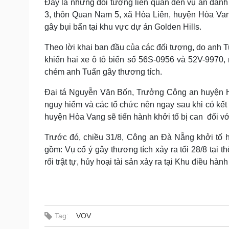
Đây là những đối tượng liên quan đến vụ án đánh 
3, thôn Quan Nam 5, xã Hòa Liên, huyện Hòa Van
gây bụi bẩn tại khu vực dự án Golden Hills.
Theo lời khai ban đầu của các đối tượng, do anh 
khiển hai xe ô tô biển số 56S-0956 và 52V-9970
chém anh Tuấn gây thương tích.
Đại tá Nguyễn Văn Bốn, Trưởng Công an huyện Hò
nguy hiểm và các tổ chức nên ngay sau khi có kế
huyện Hòa Vang sẽ tiến hành khởi tố bị can đối với
Trước đó, chiều 31/8, Công an Đà Nẵng khởi tố ha
gồm: Vụ cố ý gây thương tích xảy ra tối 28/8 tạ
rối trật tự, hủy hoại tài sản xảy ra tại Khu điều hành
Tag:
VOV