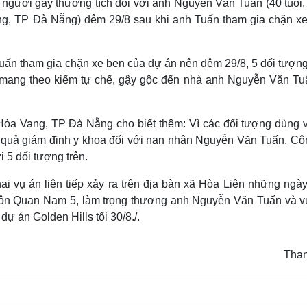
người gây thương tích đối với anh Nguyễn Văn Tuấn (40 tuổi, t
g, TP Đà Nẵng) đêm 29/8 sau khi anh Tuấn tham gia chặn xe
Tuấn tham gia chặn xe ben của dự án nên đêm 29/8, 5 đối tượng
, mang theo kiếm tự chế, gậy gộc đến nhà anh Nguyễn Văn Tu
a Vang, TP Đà Nẵng cho biết thêm: Vì các đối tượng dùng v
t quả giám định y khoa đối với nạn nhân Nguyễn Văn Tuấn, Cô
 5 đối tượng trên.
i vụ án liên tiếp xảy ra trên địa bàn xã Hòa Liên những ngày
i thôn Quan Nam 5, làm trọng thương anh Nguyễn Văn Tuấn và v
 dự án Golden Hills tối 30/8./.
Tha