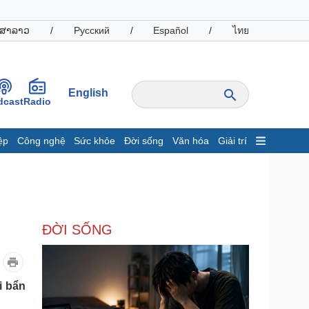
ສາລາວ
/
Русский
/
Español
/
ไทย
English
dcast
Radio
ệp
Công nghệ
Sức khỏe
Đời sống
Văn hóa
Giải trí
inh tế
Thị trường
ất động sản
Giá vàng
hởi nghiệp
Tiêu dùng
Tỷ giá
ĐỜI SỐNG
Chứng khoán
Giá cà phê
oanh nghiệp
Công nghệ
i bẩn
hông tin doanh nghiệp
Sành điệu