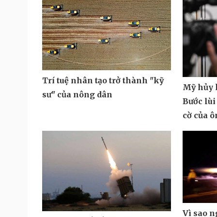
Trí tuệ nhân tạo trở thành "kỹ
Mỹ hủy k
sư" của nông dân
Bước lùi
cờ của 
Vì sao 