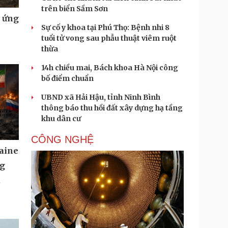
trên biển Sầm Sơn
u ứng
Sự cố y khoa tại Phú Thọ: Bệnh nhi 8
tuổi tử vong sau phẫu thuật viêm ruột
thừa
14h chiều mai, Bách khoa Hà Nội công
bố điểm chuẩn
UBND xã Hải Hậu, tỉnh Ninh Bình
thông báo thu hồi đất xây dựng hạ tầng
khu dân cư
CÔNG NGHỆ
aine
ng
u