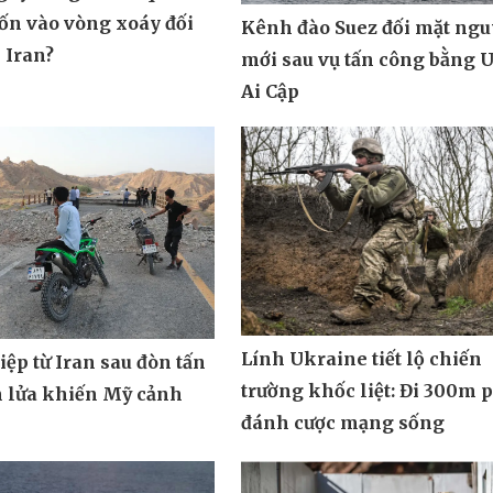
uốn vào vòng xoáy đối
Kênh đào Suez đối mặt ngu
 Iran?
mới sau vụ tấn công bằng 
Ai Cập
Lính Ukraine tiết lộ chiến
ệp từ Iran sau đòn tấn
trường khốc liệt: Đi 300m 
n lửa khiến Mỹ cảnh
đánh cược mạng sống