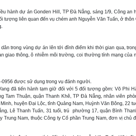
Lịch thi đấu bóng đá
Xe máy
Thế giới thể thao
Tư vấn
điều hành dự án Gonden Hill, TP Đà Nẵng, sáng 1/9, Công an 
eSports
V
đối tượng liên quan đến vụ chém anh Nguyễn Văn Tuấn, ở thôn
Hậu trường
g.
Văn hóa
Giải trí
D
Sân khấu - Điện ảnh
Nghệ sĩ
ân trong vùng dự án lên tới đỉnh điểm khi thời gian qua, tron
Văn học
Thời trang
Âm nhạc
Sao Việt
c
 nạn giao thông, ô nhiễm môi trường, coi thường tính mạng của
Di sản
0956 được sử dụng trong vụ đánh người.
ang đã tiến hành tạm giữ đối với 5 đối tượng gồm: Võ Phi Hả
ường Tam Thuận, quận Thanh Khê, TP Đà Nẵng, nhân viên phò
ại Minh, huyện Đại Lộc, tỉnh Quảng Nam, Huỳnh Văn Bông, 22 tuổ
g, Lê Thanh Tuấn, 31 tuổi, trú phường 17, quận Bình Thạn
 Trung Nam, thuộc Công ty Cổ phần Trung Nam, đơn vị chủ đ