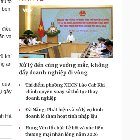
rú tổ
 ben,
 điều
ấn và
ũ khí
ng an
Xử lý đến cùng vướng mắc, không
đẩy doanh nghiệp đi vòng
 qua,
Thí điểm phường XHCN Lào Cai: Khi
ụ gây
chính quyền xoay sở thủ tục thay
doanh nghiệp
Đà Nẵng: Phát hiện và xử lý vụ kinh
nh Hà
doanh lô than hoạt tính nhập lậu
Hưng Yên tổ chức Lễ hội và xúc tiến
thương mại nhãn lồng năm 2026