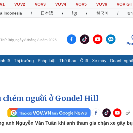
V1
VOV2
VOV3
VOV4
VOV5
VOV6
VOV GT
a Indonesia
/
日本語
/
ខ្មែរ
/
한국어
/
ພາ
Thứ Bảy, ngày 8 tháng 8 năm 2026
Po
inh tế
Thị trường
Pháp luật
Thể thao
Ô tô - Xe máy
Doanh nghi
Thế giới
Multimedia
K
Quan sát
Video
B
Cuộc sống đó đây
Ảnh
K
Hồ sơ
E-Magazine
ụ chém người ở Gondel Hill
Infographic
Thể thao
Ô tô - Xe máy
D
ông anh Nguyễn Văn Tuấn khi anh tham gia chặn xe gây bụ
Bóng đá
Ô tô
T