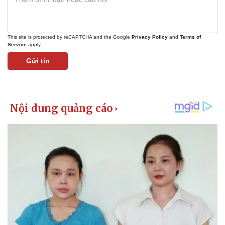
This site is protected by reCAPTCHA and the Google
Privacy Policy
and
Terms of
Service
apply.
Gửi tin
Kinh tế
Thị trường
Bất động sản
Giá vàng
Khởi nghiệp
Tiêu dùng
Tỷ giá
Chứng khoán