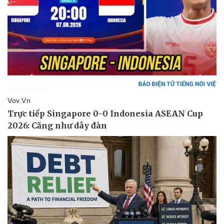
Vụ án
Vũ khí
Tin nóng
Việt Nam
Tư vấn luật
Phân tích