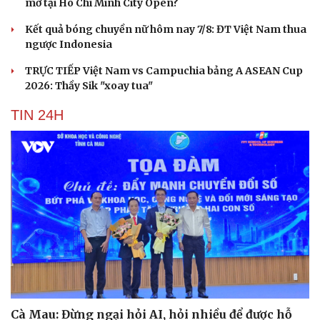
mơ tại Ho Chi Minh City Open?
Kết quả bóng chuyền nữ hôm nay 7/8: ĐT Việt Nam thua
ngược Indonesia
TRỰC TIẾP Việt Nam vs Campuchia bảng A ASEAN Cup
2026: Thầy Sik "xoay tua"
TIN 24H
Cải chính
Cà Mau: Đừng ngại hỏi AI, hỏi nhiều để được hỗ