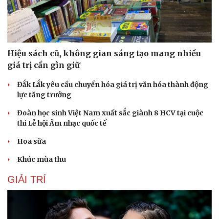
Hiệu sách cũ, không gian sáng tạo mang nhiều
giá trị cần gìn giữ
Đắk Lắk yêu cầu chuyển hóa giá trị văn hóa thành động
lực tăng trưởng
Đoàn học sinh Việt Nam xuất sắc giành 8 HCV tại cuộc
thi Lễ hội Âm nhạc quốc tế
Hoa sữa
Khúc mùa thu
Du lịch
Podcast
GIẢI TRÍ
Tư vấn
Câu chuyện thời sự
Săn Tour
Đọc truyện đêm khuya
check-in
Cửa sổ tình yêu
Kể chuyện cho bé