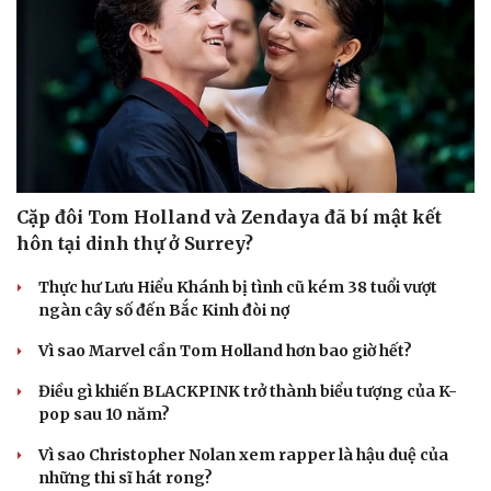
Hạt giống tâm hồn
Cặp đôi Tom Holland và Zendaya đã bí mật kết
hôn tại dinh thự ở Surrey?
Thực hư Lưu Hiểu Khánh bị tình cũ kém 38 tuổi vượt
ngàn cây số đến Bắc Kinh đòi nợ
Vì sao Marvel cần Tom Holland hơn bao giờ hết?
Điều gì khiến BLACKPINK trở thành biểu tượng của K-
pop sau 10 năm?
Vì sao Christopher Nolan xem rapper là hậu duệ của
những thi sĩ hát rong?