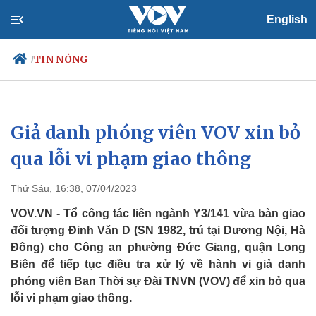
English
TIN NÓNG
/
Giả danh phóng viên VOV xin bỏ
Chính trị
Xã hội
Đảng
Tin 24h
qua lỗi vi phạm giao thông
Tổ chức nhân sự
Dự báo thời tiết
Quốc hội
Giáo dục
Thứ Sáu, 16:38, 07/04/2023
Nhận diện sự thật
Dấu ấn VOV
Việc làm
VOV.VN - Tổ công tác liên ngành Y3/141 vừa bàn giao
Biển đảo
đối tượng Đinh Văn D (SN 1982, trú tại Dương Nội, Hà
Đông) cho Công an phường Đức Giang, quận Long
Biên để tiếp tục điều tra xử lý về hành vi giả danh
phóng viên Ban Thời sự Đài TNVN (VOV) để xin bỏ qua
lỗi vi phạm giao thông.