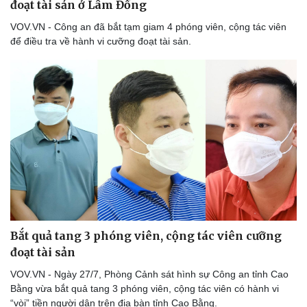
đoạt tài sản ở Lâm Đồng
Thể thao
Ô tô - Xe máy
VOV.VN - Công an đã bắt tạm giam 4 phóng viên, cộng tác viên
Bóng đá
Ô tô
để điều tra về hành vi cưỡng đoạt tài sản.
Lịch thi đấu bóng đá
Xe máy
Thế giới thể thao
Tư vấn
eSports
Hậu trường
Bắt quả tang 3 phóng viên, cộng tác viên cưỡng
đoạt tài sản
VOV.VN - Ngày 27/7, Phòng Cảnh sát hình sự Công an tỉnh Cao
Bằng vừa bắt quả tang 3 phóng viên, cộng tác viên có hành vi
“vòi” tiền người dân trên địa bàn tỉnh Cao Bằng.