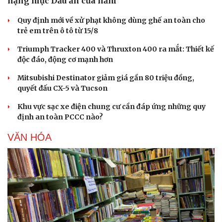
hạng mục Dấu ấn của năm
Quy định mới về xử phạt không dùng ghế an toàn cho
trẻ em trên ô tô từ 15/8
Triumph Tracker 400 và Thruxton 400 ra mắt: Thiết kế
độc đáo, động cơ mạnh hơn
Mitsubishi Destinator giảm giá gần 80 triệu đồng,
quyết đấu CX-5 và Tucson
Khu vực sạc xe điện chung cư cần đáp ứng những quy
định an toàn PCCC nào?
VĂN HÓA