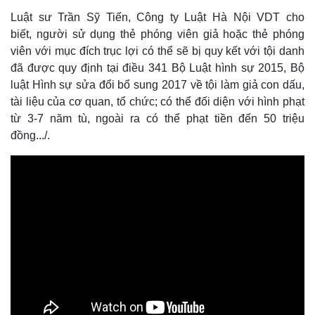
Luật sư Trần Sỹ Tiến, Công ty Luật Hà Nội VDT cho
biết, người sử dụng thẻ phóng viên giả hoặc thẻ phóng
viên với mục đích trục lợi có thể sẽ bị quy kết với tội danh
đã được quy định tại điều 341 Bộ Luật hình sự 2015, Bộ
luật Hình sự sửa đổi bổ sung 2017 về tội làm giả con dấu,
tài liệu của cơ quan, tổ chức; có thể đối diện với hình phạt
từ 3-7 năm tù, ngoài ra có thể phạt tiền đến 50 triệu
đồng.../.
Thế giới
Multimedia
Quan sát
Video
Cuộc sống đó đây
Ảnh
Hồ sơ
E-Magazine
Infographic