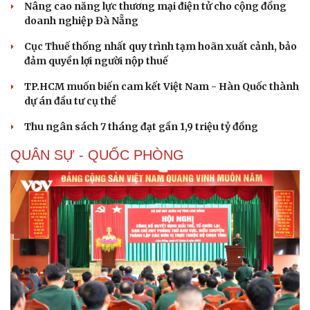
Nâng cao năng lực thương mại điện tử cho cộng đồng
doanh nghiệp Đà Nẵng
Cục Thuế thống nhất quy trình tạm hoãn xuất cảnh, bảo
đảm quyền lợi người nộp thuế
TP.HCM muốn biến cam kết Việt Nam - Hàn Quốc thành
dự án đầu tư cụ thể
Sức khỏe
Đời sống
Dinh dưỡng - món ngon
Nhà đẹp
Thu ngân sách 7 tháng đạt gần 1,9 triệu tỷ đồng
Cây thuốc
Blog
QUÂN SỰ - QUỐC PHÒNG
Sản phụ khoa
Tình yêu - Gia đình
Nhi khoa
Nam khoa
Làm đẹp - giảm cân
Phòng mạch online
Ăn sạch sống khỏe