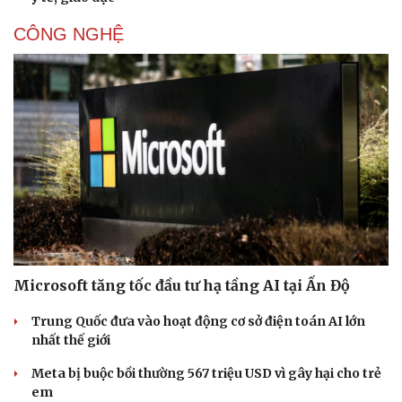
CÔNG NGHỆ
Văn hóa
Giải trí
Microsoft tăng tốc đầu tư hạ tầng AI tại Ấn Độ
Sân khấu - Điện ảnh
Nghệ sĩ
Văn học
Thời trang
Trung Quốc đưa vào hoạt động cơ sở điện toán AI lớn
Âm nhạc
Sao Việt
nhất thế giới
Di sản
Meta bị buộc bồi thường 567 triệu USD vì gây hại cho trẻ
em