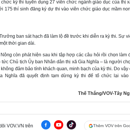
 chức kỳ thi tuyển dụng 27 viên chức ngành giáo dục của thị 
i 175 thí sinh đăng ký dự thi vào viên chức giáo dục mầm non
Trưởng ban sát hạch đã làm lộ đề trước khi diễn ra kỳ thi. Sự v
một thời gian dài.
 Nông còn phát hiện sau khi tập hợp các câu hỏi rồi chọn làm đ
 tức Chủ tịch Ủy ban Nhân dân thị xã Gia Nghĩa – là người chọ
h, không đảm bảo tính khách quan, minh bạch của kỳ thi. Do vậy
a Nghĩa đã quyết định tạm dừng kỳ thi để tổ chức lại vào
Thế Thắng/VOV-Tây N
 dõi VOV.VN trên
Thêm VOV trên Goo