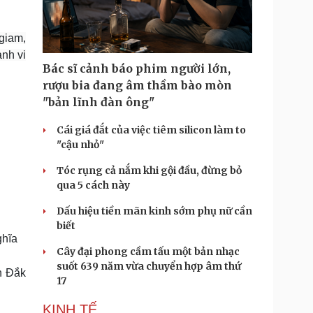
Doanh nghiệp 24h
Tin Công nghệ
Doanh nhân
Trải nghiệm
ì cộng đồng
Chuyển đổi số
 giam,
nh vi
Bác sĩ cảnh báo phim người lớn,
u lịch
Podcast
rượu bia đang âm thầm bào mòn
Tư vấn
Câu chuyện thời sự
"bản lĩnh đàn ông"
Săn Tour
Đọc truyện đêm khuya
heck-in
Cửa sổ tình yêu
Cái giá đắt của việc tiêm silicon làm to
Kể chuyện cho bé
"cậu nhỏ"
Hạt giống tâm hồn
Tóc rụng cả nắm khi gội đầu, đừng bỏ
qua 5 cách này
Dấu hiệu tiền mãn kinh sớm phụ nữ cần
biết
ghĩa
Cây đại phong cầm tấu một bản nhạc
suốt 639 năm vừa chuyển hợp âm thứ
h Đắk
17
KINH TẾ