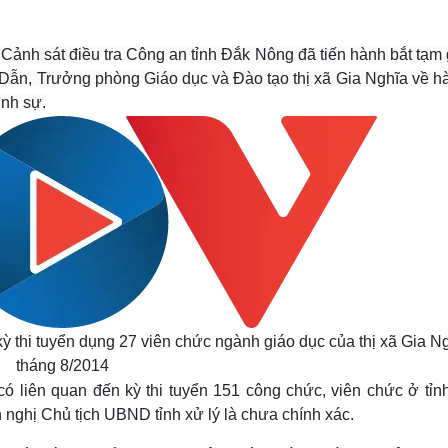
Lịch thi đấu bóng đá
Xe máy
Thế giới thể thao
Tư vấn
eSports
V
Cảnh sát điều tra Công an tỉnh Đắk Nông đã tiến hành bắt tạm
Hậu trường
Dẫn, Trưởng phòng Giáo dục và Đào tạo thị xã Gia Nghĩa về hà
ình sự.
Văn hóa
Giải trí
D
Sân khấu - Điện ảnh
Nghệ sĩ
Văn học
Thời trang
Âm nhạc
Sao Việt
c
Di sản
kỳ thi tuyển dụng 27 viên chức ngành giáo dục của thị xã Gia N
tháng 8/2014
 có liên quan đến kỳ thi tuyển 151 công chức, viên chức ở tỉn
nghị Chủ tịch UBND tỉnh xử lý là chưa chính xác.