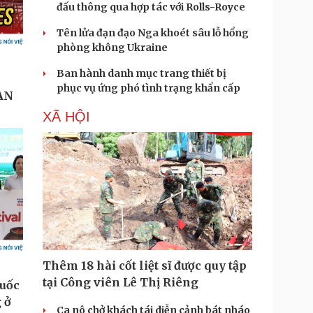
đấu thông qua hợp tác với Rolls-Royce
Tên lửa đạn đạo Nga khoét sâu lỗ hổng
phòng không Ukraine
Ban hành danh mục trang thiết bị
phục vụ ứng phó tình trạng khẩn cấp
XÃ HỘI
Thêm 18 hài cốt liệt sĩ được quy tập
tại Công viên Lê Thị Riêng
Ca nô chở khách tái diễn cảnh bát nháo