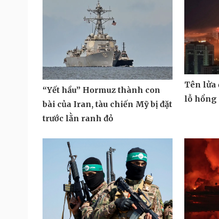
Tên lửa
“Yết hầu” Hormuz thành con
lỗ hổng
bài của Iran, tàu chiến Mỹ bị đặt
trước lằn ranh đỏ