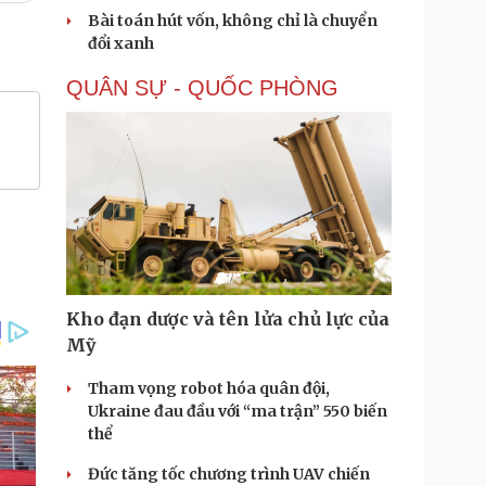
Bài toán hút vốn, không chỉ là chuyển
đổi xanh
QUÂN SỰ - QUỐC PHÒNG
Kho đạn dược và tên lửa chủ lực của
Mỹ
Tham vọng robot hóa quân đội,
Ukraine đau đầu với “ma trận” 550 biến
thể
Đức tăng tốc chương trình UAV chiến