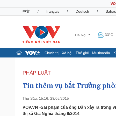
VO
中文
/
français
/
Deutsch
/
Bahas
33°C
Hà Nội
Chính trị
Xã hội
Thế giới
Multimedia
K
Chính trị
Xã hội
Đảng
Tin 24h
PHÁP LUẬT
Tổ chức nhân sự
Dự báo thời tiết
Quốc hội
Giáo dục
Tin thêm vụ bắt Trưởng phòn
Nhận diện sự thật
Dấu ấn VOV
Việc làm
Biển đảo
Thứ Sáu, 15:16, 29/05/2015
Pháp luật
Quân sự - Quốc phòng
VOV.VN -Sai phạm của ông Dẫn xảy ra trong vi
thị xã Gia Nghĩa tháng 8/2014
Vụ án
Vũ khí