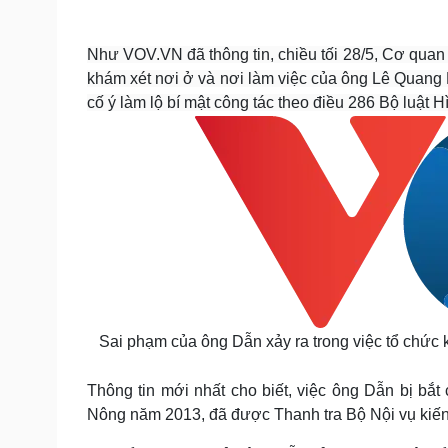
Tin nóng
Việt Nam
Tư vấn luật
Phân tích
Như VOV.VN đã thông tin, chiều tối 28/5, Cơ quan 
khám xét nơi ở và nơi làm việc của ông Lê Quang 
cố ý làm lộ bí mật công tác theo điều 286 Bộ luật H
Sức khỏe
Đời sống
Dinh dưỡng - món ngon
Nhà đẹp
Cây thuốc
Blog
Sản phụ khoa
Tình yêu - Gia đình
Nhi khoa
Nam khoa
Làm đẹp - giảm cân
Phòng mạch online
Ăn sạch sống khỏe
Cải chính
Sai phạm của ông Dẫn xảy ra trong việc tổ chức 
Thông tin mới nhất cho biết, việc ông Dẫn bị bắt
Nông năm 2013, đã được Thanh tra Bộ Nội vụ kiến 