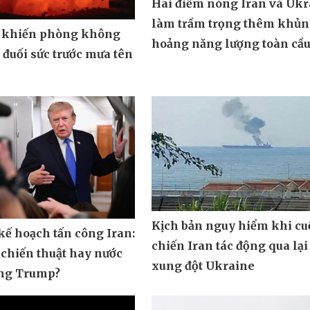
Hai điểm nóng Iran và Ukr
làm trầm trọng thêm khủ
 khiến phòng không
hoảng năng lượng toàn cầ
đuối sức trước mưa tên
Kịch bản nguy hiểm khi cu
ế hoạch tấn công Iran:
chiến Iran tác động qua lại
 chiến thuật hay nước
xung đột Ukraine
ông Trump?