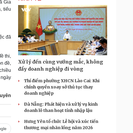
xã Gia
, tiểu
iệc đã
ề thi,
Xử lý đến cùng vướng mắc, không
n đề,
đẩy doanh nghiệp đi vòng
 chiều
 ngày
Thí điểm phường XHCN Lào Cai: Khi
chính quyền xoay sở thủ tục thay
doanh nghiệp
guyên
Đà Nẵng: Phát hiện và xử lý vụ kinh
doanh lô than hoạt tính nhập lậu
Hưng Yên tổ chức Lễ hội và xúc tiến
thương mại nhãn lồng năm 2026
gle