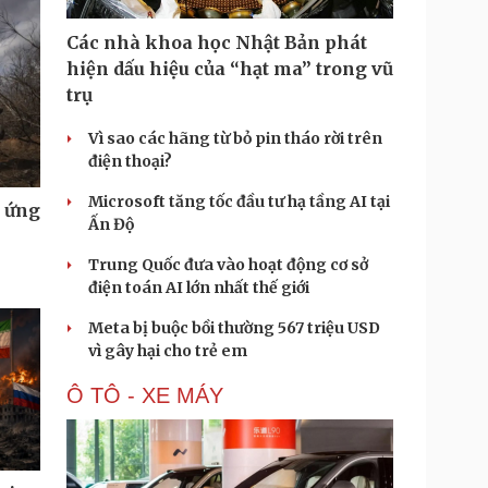
Các nhà khoa học Nhật Bản phát
hiện dấu hiệu của “hạt ma” trong vũ
trụ
Vì sao các hãng từ bỏ pin tháo rời trên
điện thoại?
Microsoft tăng tốc đầu tư hạ tầng AI tại
u ứng
Ấn Độ
Trung Quốc đưa vào hoạt động cơ sở
điện toán AI lớn nhất thế giới
Meta bị buộc bồi thường 567 triệu USD
vì gây hại cho trẻ em
Ô TÔ - XE MÁY