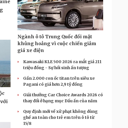
aine
ng
u
Ngành ô tô Trung Quốc đối mặt
khủng hoảng vì cuộc chiến giảm
giá xe điện
Kawasaki KLE 500 2026 ra mắt giá 211
triệu đồng - Sự hồi sinh ấn tượng
Gần 2.000 con ốc titan trên siêu xe
Pagani có giá hơn 2,9 tỷ đồng
ộc
Giải thưởng Car Choice Awards 2026 có
thay đổi ở hạng mục Dấu ấn của năm
 với
Quy định mới về xử phạt không dùng
ghế an toàn cho trẻ em trên ô tô từ
15/8