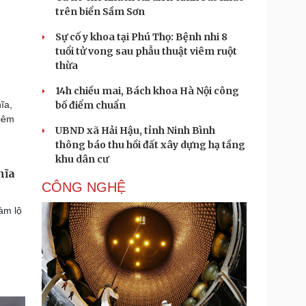
trên biển Sầm Sơn
Sự cố y khoa tại Phú Thọ: Bệnh nhi 8
tuổi tử vong sau phẫu thuật viêm ruột
thừa
14h chiều mai, Bách khoa Hà Nội công
ĩa,
bố điểm chuẩn
hiêm
UBND xã Hải Hậu, tỉnh Ninh Bình
thông báo thu hồi đất xây dựng hạ tầng
khu dân cư
hĩa
CÔNG NGHỆ
àm lộ