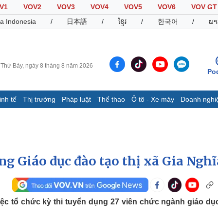
V1
VOV2
VOV3
VOV4
VOV5
VOV6
VOV GT
a Indonesia
/
日本語
/
ខ្មែរ
/
한국어
/
ພາ
Thứ Bảy, ngày 8 tháng 8 năm 2026
Po
inh tế
Thị trường
Pháp luật
Thể thao
Ô tô - Xe máy
Doanh nghi
Thế giới
Multimedia
K
Quan sát
Video
B
Cuộc sống đó đây
Ảnh
K
Hồ sơ
E-Magazine
g Giáo dục đào tạo thị xã Gia Nghĩ
Infographic
Thể thao
Ô tô - Xe máy
D
ệc tổ chức kỳ thi tuyển dụng 27 viên chức ngành giáo dụ
Bóng đá
Ô tô
T