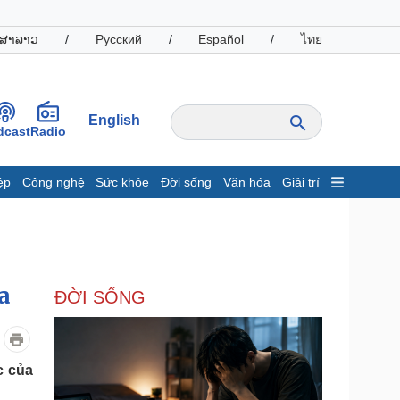
ສາລາວ
/
Русский
/
Español
/
ไทย
English
dcast
Radio
ệp
Công nghệ
Sức khỏe
Đời sống
Văn hóa
Giải trí
inh tế
Thị trường
ất động sản
Giá vàng
hởi nghiệp
Tiêu dùng
Tỷ giá
a
ĐỜI SỐNG
Chứng khoán
Giá cà phê
oanh nghiệp
Công nghệ
c của
hông tin doanh nghiệp
Sành điệu