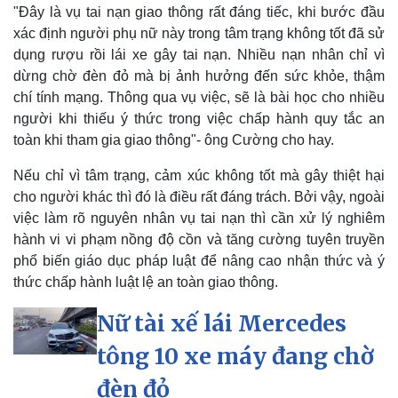
"Đây là vụ tai nạn giao thông rất đáng tiếc, khi bước đầu
xác định người phụ nữ này trong tâm trạng không tốt đã sử
dụng rượu rồi lái xe gây tai nạn. Nhiều nạn nhân chỉ vì
dừng chờ đèn đỏ mà bị ảnh hưởng đến sức khỏe, thậm
chí tính mạng. Thông qua vụ việc, sẽ là bài học cho nhiều
người khi thiếu ý thức trong việc chấp hành quy tắc an
toàn khi tham gia giao thông"- ông Cường cho hay.
Nếu chỉ vì tâm trạng, cảm xúc không tốt mà gây thiệt hại
cho người khác thì đó là điều rất đáng trách. Bởi vậy, ngoài
việc làm rõ nguyên nhân vụ tai nạn thì cần xử lý nghiêm
hành vi vi phạm nồng độ cồn và tăng cường tuyên truyền
Thể thao
Ô tô - Xe máy
phổ biến giáo dục pháp luật để nâng cao nhận thức và ý
Bóng đá
Ô tô
Lịch thi đấu bóng đá
Xe máy
thức chấp hành luật lệ an toàn giao thông.
Thế giới thể thao
Tư vấn
Nữ tài xế lái Mercedes
eSports
Hậu trường
tông 10 xe máy đang chờ
đèn đỏ