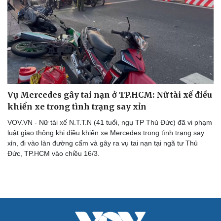
Vụ Mercedes gây tai nạn ở TP.HCM: Nữ tài xế điều
khiển xe trong tình trạng say xỉn
VOV.VN - Nữ tài xế N.T.T.N (41 tuổi, ngụ TP Thủ Đức) đã vi phạm
luật giao thông khi điều khiển xe Mercedes trong tình trạng say
xỉn, đi vào làn đường cấm và gây ra vụ tai nạn tại ngã tư Thủ
Đức, TP.HCM vào chiều 16/3.
Cải chính