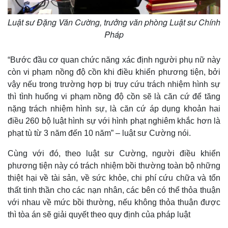
Tư vấn luật
Phân tích
Luật sư Đặng Văn Cường, trưởng văn phòng Luật sư Chính
Pháp
“Bước đầu cơ quan chức năng xác định người phụ nữ này
còn vi phạm nồng độ cồn khi điều khiển phương tiện, bởi
vậy nếu trong trường hợp bị truy cứu trách nhiệm hình sự
thì tình huống vi phạm nồng độ cồn sẽ là căn cứ để tăng
nặng trách nhiệm hình sự, là căn cứ áp dụng khoản hai
điều 260 bộ luật hình sự với hình phạt nghiêm khắc hơn là
phạt tù từ 3 năm đến 10 năm” – luật sư Cường nói.
Cùng với đó, theo luật sư Cường, người điều khiển
phương tiện này có trách nhiệm bồi thường toàn bộ những
thiệt hại về tài sản, về sức khỏe, chi phí cứu chữa và tổn
thất tinh thần cho các nạn nhân, các bên có thể thỏa thuận
với nhau về mức bồi thường, nếu không thỏa thuận được
thì tòa án sẽ giải quyết theo quy định của pháp luật