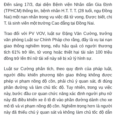
Đến sáng 17/3, đại diện Bệnh viện Nhân dân Gia Định
(TPHCM) thông tin, bệnh nhân H.T. T. T. (28 tuổi, ngụ Đồng
Nai) một nạn nhân trong vụ việc đã tử vong. Được biết, chị
T. là sinh viên một trường Cao đẳng tại Đồng Nai.
Thế giới
Multimedia
Trao đổi với PV VOV, luật sư Đặng Văn Cường, trưởng
văn phòng Luật sư Chính Pháp cho rằng, đây là vụ tai nạn
Quan sát
Video
Cuộc sống đó đây
Ảnh
giao thông nghiêm trọng, nếu hậu quả có người thương
Hồ sơ
E-Magazine
tích 61% trở lên, tử vong hoặc thiệt hại tài sản 100 triệu
Infographic
đồng trở lên thì nữ tài xế này sẽ bị xử lý hình sự.
Luật sư Cường phân tích, theo quy định của pháp luật,
người điều khiển phương tiện giao thông không được
phép vi phạm nồng độ cồn, phải chú ý quan sát, đi đúng
phần đường và làm chủ tốc độ. Tuy nhiên, trong vụ việc
này, bước đầu cơ quan chức năng xác định người phụ nữ
này đã điều khiển xe ô tô đi vào phần đường dành cho xe
mô tô và vi phạm nồng độ cồn. Nghiêm trọng hơn là người
này đã thiếu chú ý quan sát và không làm chủ tốc độ dẫn