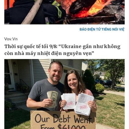
Sức khỏe
Đời sống
Dinh dưỡng - món ngon
Nhà đẹp
Cây thuốc
Blog
Sản phụ khoa
Tình yêu - Gia đình
Nhi khoa
Nam khoa
Làm đẹp - giảm cân
Phòng mạch online
Ăn sạch sống khỏe