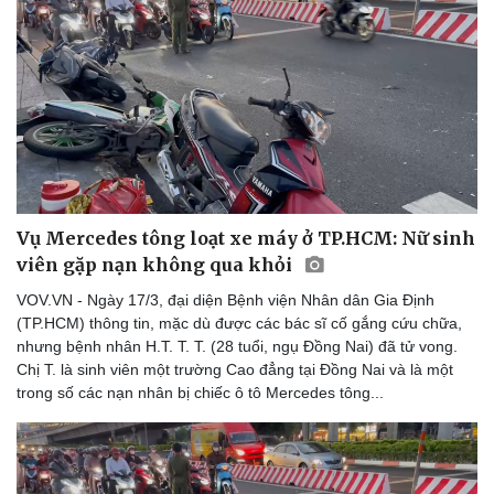
Săn Tour
Đọc truyện đêm khuya
check-in
Cửa sổ tình yêu
Kể chuyện cho bé
Hạt giống tâm hồn
Vụ Mercedes tông loạt xe máy ở TP.HCM: Nữ sinh
viên gặp nạn không qua khỏi
VOV.VN - Ngày 17/3, đại diện Bệnh viện Nhân dân Gia Định
(TP.HCM) thông tin, mặc dù được các bác sĩ cố gắng cứu chữa,
nhưng bệnh nhân H.T. T. T. (28 tuổi, ngụ Đồng Nai) đã tử vong.
Chị T. là sinh viên một trường Cao đẳng tại Đồng Nai và là một
trong số các nạn nhân bị chiếc ô tô Mercedes tông...