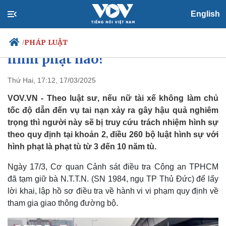
English
Tông loạt xe máy ở TP.HCM, nữ
tài xế Mercedes có thể đối diện
PHÁP LUẬT
/
hình phạt nào?
Thứ Hai, 17:12, 17/03/2025
Chính trị
Xã hội
VOV.VN - Theo luật sư, nếu nữ tài xế không làm chủ
Đảng
Tin 24h
tốc độ dẫn đến vụ tai nạn xảy ra gây hậu quả nghiêm
Tổ chức nhân sự
Dự báo thời tiết
trọng thì người này sẽ bị truy cứu trách nhiệm hình sự
Quốc hội
Giáo dục
theo quy định tại khoản 2, điều 260 bộ luật hình sự với
Nhận diện sự thật
Dấu ấn VOV
hình phạt là phạt tù từ 3 đến 10 năm tù.
Việc làm
Biển đảo
Ngày 17/3, Cơ quan Cảnh sát điều tra Công an TPHCM
đã tạm giữ bà N.T.T.N. (SN 1984, ngụ TP Thủ Đức) để lấy
lời khai, lập hồ sơ điều tra về hành vi vi phạm quy định về
tham gia giao thông đường bộ.