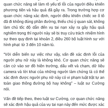
quan chức năng sẽ làm rõ yếu tố lỗi của người điều khiển
Kinh tế
Thị trường
phương tiện và hậu quả đã gây ra. Trong trường hợp cơ
Bất động sản
Giá vàng
quan chức năng xác định, người điều khiển chiếc xe ô tô
Khởi nghiệp
Tiêu dùng
đã đi không đúng phần đường, thiếu chú ý quan sát, không
Tỷ giá
làm chủ tốc độ dẫn đến vụ tai nạn xảy ra gây hậu quả
Chứng khoán
Giá cà phê
nghiêm trọng thì người này sẽ bị truy cứu trách nhiệm hình
sự theo quy định tại khoản 2, điều 260 bộ luật hình sự với
hình phạt từ 3 đến 10 năm tù.
“Với diễn biến sự việc như vậy, vấn đề xác định lỗi của
người phụ nữ này là không khó. Cơ quan chức năng sẽ
căn cứ vào sơ đồ hiện trường, dấu vết và chạm, dữ liệu
camera và lời khai của những người làm chứng là có thể
xác định được người phụ nữ này có vi phạm luật trật tự an
toàn giao thông đường bộ hay không” – luật sư Cường
nói.
Vấn đề tiếp theo, theo luật sư Cường, cơ quan chức năng
sẽ xác định hậu quả của vụ tai nạn này đến mức được xác