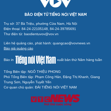
BÁO ĐIỆN TỬ TIẾNG NÓI VIỆT NAM
Trụ sở: 37 Bà Triệu, phường Cửa Nam, Hà Nội
Điện thoại: 84-24-22105148, 84-24-39785691
Thư điện tử: baodientuvov@vov.vn
Liên hệ quảng cáo, phát hành: quangcao@vovnews.vn
Báo giá quảng cáo
Báo in
xuất bản thứ Năm hàng tuần
Tổng Biên tập: NGÔ THIỆU PHONG
Phó Tổng Biên tập: Phạm Công Hân, Đặng Thị Khanh, Giang
Trung Sơn, Nguyễn Tuyết Yến
Cơ quan chủ quản: ĐÀI TIẾNG NÓI VIỆT NAM