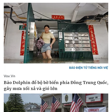
Doanh nghiệp
Công nghệ
Thông tin doanh nghiệp
Sành điệu
Doanh nghiệp 24h
Tin Công nghệ
Doanh nhân
Trải nghiệm
Vì cộng đồng
Chuyển đổi số