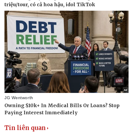
Văn hóa
Giải trí
Sân khấu - Điện ảnh
Nghệ sĩ
Văn học
Thời trang
Âm nhạc
Sao Việt
Di sản
Tin liên quan