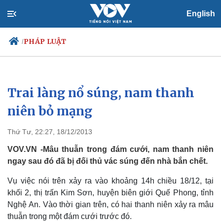
English
PHÁP LUẬT
/
Trai làng nổ súng, nam thanh
Chính trị
Xã hội
Đảng
Tin 24h
niên bỏ mạng
Tổ chức nhân sự
Dự báo thời tiết
Quốc hội
Giáo dục
Thứ Tư, 22:27, 18/12/2013
Nhận diện sự thật
Dấu ấn VOV
Việc làm
VOV.VN -Mâu thuẫn trong đám cưới, nam thanh niên
Biển đảo
ngay sau đó đã bị đối thủ vác súng đến nhà bắn chết.
Vụ việc nói trên xảy ra vào khoảng 14h chiều 18/12, tại
khối 2, thị trấn Kim Sơn, huyện biên giới Quế Phong, tỉnh
Nghệ An. Vào thời gian trên, có hai thanh niên xảy ra mâu
thuẫn trong một đám cưới trước đó.