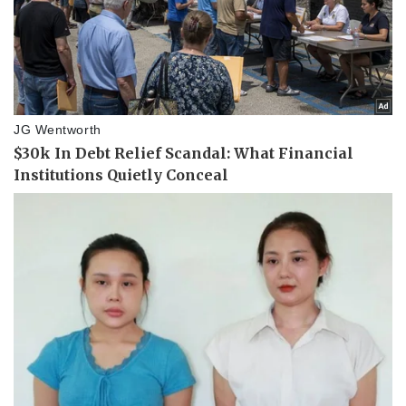
Kinh tế
Thị trường
Bất động sản
Giá vàng
Khởi nghiệp
Tiêu dùng
Tỷ giá
Chứng khoán
Giá cà phê