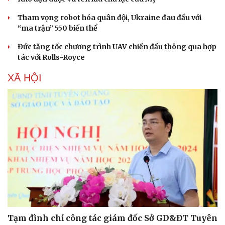
Tham vọng robot hóa quân đội, Ukraine đau đầu với
“ma trận” 550 biến thể
Đức tăng tốc chương trình UAV chiến đấu thông qua hợp
tác với Rolls-Royce
XÃ HỘI
Sức khỏe
Đời sống
Dinh dưỡng - món ngon
Nhà đẹp
Cây thuốc
Blog
Sản phụ khoa
Tình yêu - Gia đình
Nhi khoa
Nam khoa
Tạm đình chỉ công tác giám đốc Sở GD&ĐT Tuyên
Làm đẹp - giảm cân