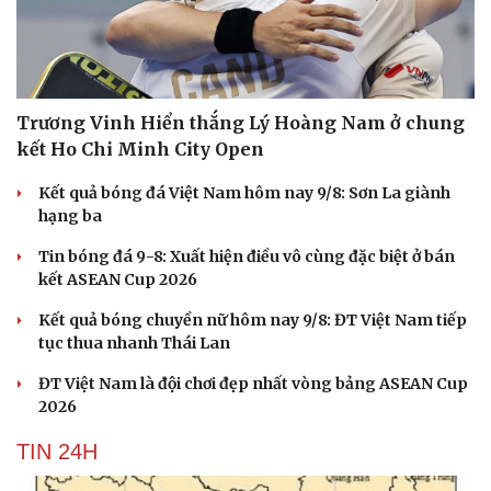
Săn Tour
Đọc truyện đêm khuya
check-in
Cửa sổ tình yêu
Kể chuyện cho bé
Hạt giống tâm hồn
Trương Vinh Hiển thắng Lý Hoàng Nam ở chung
kết Ho Chi Minh City Open
Kết quả bóng đá Việt Nam hôm nay 9/8: Sơn La giành
hạng ba
Tin bóng đá 9-8: Xuất hiện điều vô cùng đặc biệt ở bán
kết ASEAN Cup 2026
Kết quả bóng chuyền nữ hôm nay 9/8: ĐT Việt Nam tiếp
tục thua nhanh Thái Lan
ĐT Việt Nam là đội chơi đẹp nhất vòng bảng ASEAN Cup
2026
TIN 24H