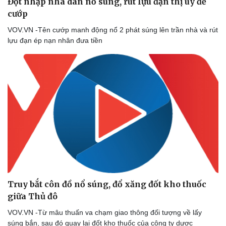
Đột nhập nhà dân nổ súng, rút lựu đạn thị uy để
cướp
VOV.VN -Tên cướp manh động nổ 2 phát súng lên trần nhà và rút
lựu đạn ép nạn nhân đưa tiền
Truy bắt côn đồ nổ súng, đổ xăng đốt kho thuốc
giữa Thủ đô
VOV.VN -Từ mâu thuấn va chạm giao thông đối tượng về lấy
súng bắn, sau đó quay lại đốt kho thuốc của công ty dược