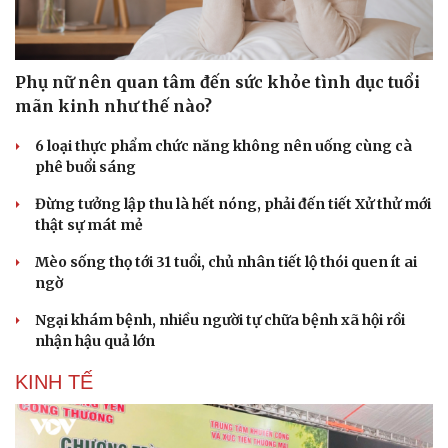
Phụ nữ nên quan tâm đến sức khỏe tình dục tuổi
mãn kinh như thế nào?
6 loại thực phẩm chức năng không nên uống cùng cà
phê buổi sáng
Đừng tưởng lập thu là hết nóng, phải đến tiết Xử thử mới
thật sự mát mẻ
Mèo sống thọ tới 31 tuổi, chủ nhân tiết lộ thói quen ít ai
ngờ
Doanh nghiệp
Công nghệ
Ngại khám bệnh, nhiều người tự chữa bệnh xã hội rồi
Thông tin doanh nghiệp
Sành điệu
nhận hậu quả lớn
Doanh nghiệp 24h
Tin Công nghệ
Doanh nhân
Trải nghiệm
KINH TẾ
Vì cộng đồng
Chuyển đổi số