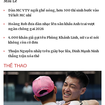
Miu Lê
Dàn MC VTV ngồi ghế nóng, hơn 300 thí sinh bước vào
Tứ kết MC nhí
Hoàng Rob đưa dàn nhạc lên sân khấu Anh trai vượt
ngàn chông gai 2026
4.000 khán giả gọi tên Phùng Khánh Linh, nữ ca sĩ nói
không còn cô đơn
Thuận Nguyễn nhảy trên giày bọc lửa, Đinh Mạnh Ninh
thắng trận xóa thẻ
THỂ THAO
Du lịch
Podcast
Tư vấn
Câu chuyện thời sự