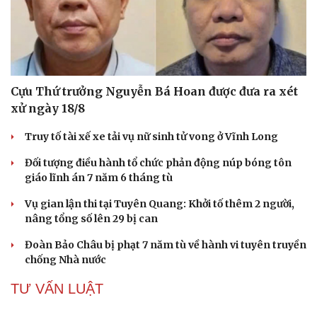
Cựu Thứ trưởng Nguyễn Bá Hoan được đưa ra xét
xử ngày 18/8
Truy tố tài xế xe tải vụ nữ sinh tử vong ở Vĩnh Long
Đối tượng điều hành tổ chức phản động núp bóng tôn
giáo lĩnh án 7 năm 6 tháng tù
Vụ gian lận thi tại Tuyên Quang: Khởi tố thêm 2 người,
nâng tổng số lên 29 bị can
Đoàn Bảo Châu bị phạt 7 năm tù về hành vi tuyên truyền
chống Nhà nước
TƯ VẤN LUẬT