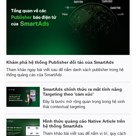
Khám phá hệ thống Publisher đối tác của SmartAds
Tham khảo ngay bài viết sau để nắm danh sách publisher trong hệ
Thế giới
Multimedia
thống quảng cáo của SmartAds.
Quan sát
Video
Cuộc sống đó đây
Ảnh
SmartAds chính thức ra mắt tính năng
Hồ sơ
E-Magazine
Targeting theo 'cảm xúc'
Infographic
Đây là bước mở rộng quan trọng trong hệ sinh
thái contextual targeting.
Hình thức quảng cáo Native Article trên
hệ thống SmartAds
Tham khảo bài viết sau để nắm vị trí, quy cách