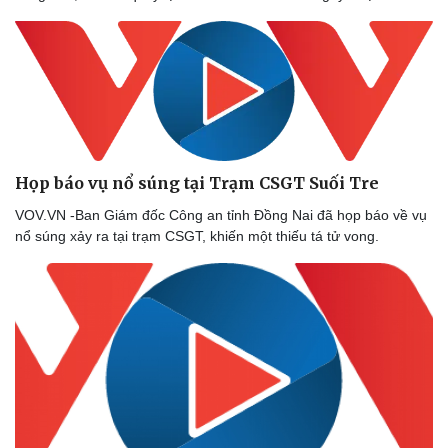
Họp báo vụ nổ súng tại Trạm CSGT Suối Tre
VOV.VN -Ban Giám đốc Công an tỉnh Đồng Nai đã họp báo về vụ
nổ súng xảy ra tại trạm CSGT, khiến một thiếu tá tử vong.
Thể thao
Ô tô - Xe máy
Bóng đá
Ô tô
Lịch thi đấu bóng đá
Xe máy
Thế giới thể thao
Tư vấn
eSports
Hậu trường