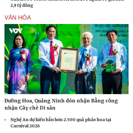
Văn học
Thời trang
2,9 tỷ đồng
Âm nhạc
Sao Việt
Di sản
VĂN HÓA
Đường Hoa, Quảng Ninh đón nhận Bằng công
nhận Cây chè Di sản
Nghệ An dự kiến bắn hơn 2.500 quả pháo hoa tại
Carnival 2026