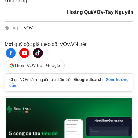
cuộc sống./.
Hoàng Qui/VOV-Tây Nguyên
Tag:
VOV
Mời quý độc giả theo dõi VOV.VN trên
Thế giới
Multimedia
Quan sát
Video
Cuộc sống đó đây
Ảnh
Thêm VOV trên Google
Hồ sơ
E-Magazine
Infographic
Chọn VOV làm nguồn ưu tiên trên
Google Search
.
Xem hướng
dẫn.