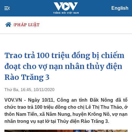
English
PHÁP LUẬT
/
Trao trả 100 triệu đồng bị chiếm
Chính trị
Xã hội
Đảng
Tin 24h
đoạt cho vợ nạn nhân thủy điện
Tổ chức nhân sự
Dự báo thời tiết
Rào Trăng 3
Quốc hội
Giáo dục
Nhận diện sự thật
Dấu ấn VOV
Việc làm
Thứ Ba, 16:45, 10/11/2020
Biển đảo
VOV.VN - Ngày 10/11, Công an tỉnh Đăk Nông đã tổ
chức trao trả 100 triệu đồng cho chị Lê Thị Thu Thảo, ở
thôn Nam Tiến, xã Nâm Nung, huyện Krông Nô, vợ nạn
nhân trong vụ sạt lở tại Thủy điện Rào Trăng 3.