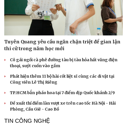
Tuyên Quang yêu cầu ngăn chặn triệt để gian lận
thi cử trong năm học mới
Cải chính
Cô gái ngồi cà phê đường tàu bị tàu hỏa hất văng điện
thoại, suýt cuốn vào gầm
Phát hiện thêm 11 bộ hài cốt liệt sĩ cùng các di vật tại
Công viên Lê Thị Riêng
TP.HCM bắn pháo hoa tại 7 điểm dịp Quốc khánh 2/9
Đề xuất thí điểm làn vượt xe trên cao tốc Hà Nội - Hải
Phòng, Cầu Giẽ - Cao Bồ
TIN CÔNG NGHỆ