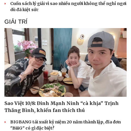
Cuốn sách lý giải vì sao nhiều người không thể nghỉ ngơi
dù đã kiệt sức
GIẢI TRÍ
Du lịch
Podcast
Tư vấn
Câu chuyện thời sự
Săn Tour
Đọc truyện đêm khuya
check-in
Cửa sổ tình yêu
Kể chuyện cho bé
Sao Việt 10/8: Đinh Mạnh Ninh “cà khịa” Trịnh
Hạt giống tâm hồn
Thăng Bình, khiến fan thích thú
BIGBANG tái xuất kỷ niệm 20 năm thành lập, đĩa đơn
"BiiiG" có gì đặc biệt?