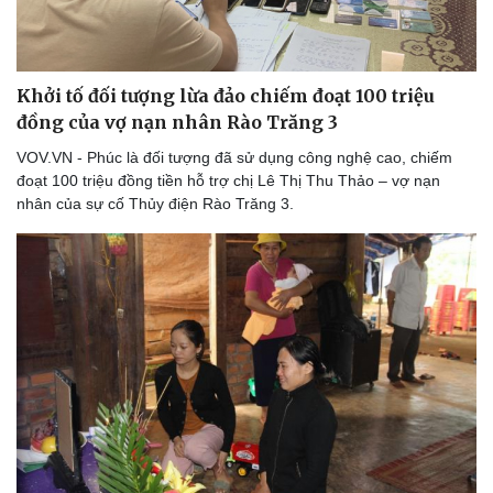
Lịch thi đấu bóng đá
Xe máy
Thế giới thể thao
Tư vấn
eSports
Hậu trường
Khởi tố đối tượng lừa đảo chiếm đoạt 100 triệu
đồng của vợ nạn nhân Rào Trăng 3
VOV.VN - Phúc là đối tượng đã sử dụng công nghệ cao, chiếm
đoạt 100 triệu đồng tiền hỗ trợ chị Lê Thị Thu Thảo – vợ nạn
nhân của sự cố Thủy điện Rào Trăng 3.