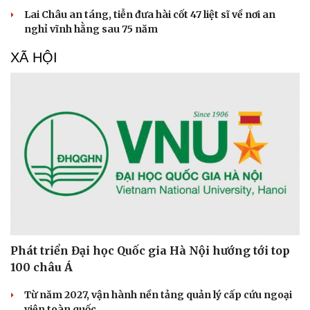
Phòng mạch online
Lai Châu an táng, tiễn đưa hài cốt 47 liệt sĩ về nơi an
Ăn sạch sống khỏe
nghỉ vĩnh hằng sau 75 năm
XÃ HỘI
Phát triển Đại học Quốc gia Hà Nội hướng tới top
100 châu Á
Từ năm 2027, vận hành nền tảng quản lý cấp cứu ngoại
viện toàn quốc