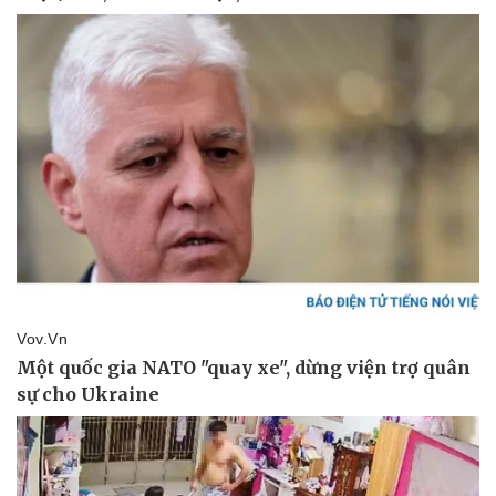
Pháp luật
Quân sự - Quốc phòng
Vụ án
Vũ khí
Tin nóng
Việt Nam
Tư vấn luật
Phân tích