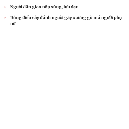
Người dân giao nộp súng, lựu đạn
Dùng điếu cày đánh người gãy xương gò má người phụ
nữ
Bắt giữ người phụ nữ huy động hơn 50 tỷ đồng bằng
chiêu góp vốn buôn hải sản
VỤ ÁN