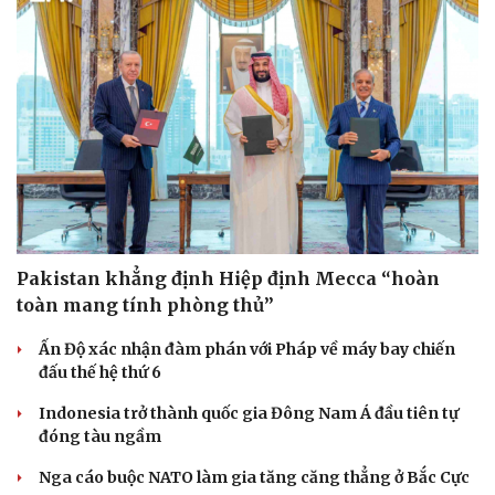
Pakistan khẳng định Hiệp định Mecca “hoàn
toàn mang tính phòng thủ”
Sức khỏe
Đời sống
Ấn Độ xác nhận đàm phán với Pháp về máy bay chiến
Dinh dưỡng - món ngon
Nhà đẹp
đấu thế hệ thứ 6
Cây thuốc
Blog
Sản phụ khoa
Tình yêu - Gia đình
Indonesia trở thành quốc gia Đông Nam Á đầu tiên tự
Nhi khoa
đóng tàu ngầm
Nam khoa
Làm đẹp - giảm cân
Nga cáo buộc NATO làm gia tăng căng thẳng ở Bắc Cực