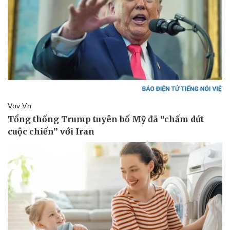
Kinh tế
Thị trường
Bất động sản
Giá vàng
Khởi nghiệp
Tiêu dùng
Tỷ giá
Chứng khoán
Giá cà phê