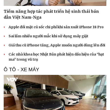
Tiềm năng hợp tác phát triển hệ sinh thái bán
dẫn Việt Nam-Nga
Apple đối mặt cú sốc chi phí khi sản xuất iPhone 18 Pro
Sai lầm nhiều người mắc khi sử dụng máy giặt
Giá thu cũ iPhone tăng, Apple muốn người dùng lên đời
Các nhà khoa học Nhật Bản phát hiện dấu hiệu của “hạt
ma” trong vũ trụ
Ô TÔ - XE MÁY
Văn hóa
Giải trí
Sân khấu - Điện ảnh
Nghệ sĩ
Văn học
Thời trang
Âm nhạc
Sao Việt
Di sản