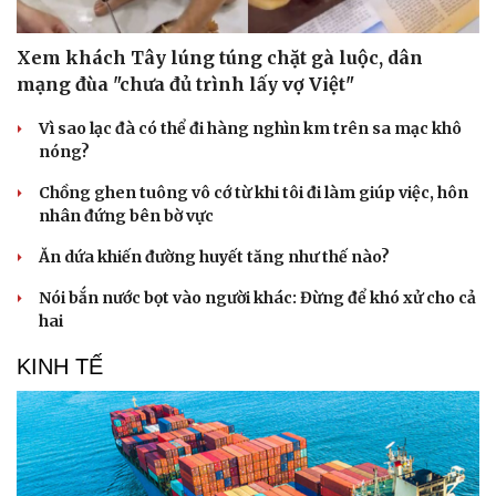
Vì cộng đồng
Chuyển đổi số
Xem khách Tây lúng túng chặt gà luộc, dân
mạng đùa "chưa đủ trình lấy vợ Việt"
Vì sao lạc đà có thể đi hàng nghìn km trên sa mạc khô
nóng?
Chồng ghen tuông vô cớ từ khi tôi đi làm giúp việc, hôn
nhân đứng bên bờ vực
Ăn dứa khiến đường huyết tăng như thế nào?
Nói bắn nước bọt vào người khác: Đừng để khó xử cho cả
hai
KINH TẾ