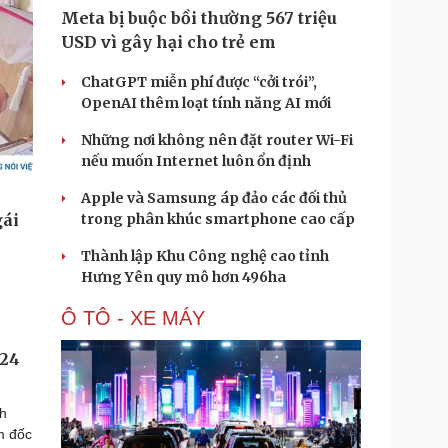
Meta bị buộc bồi thường 567 triệu
USD vì gây hại cho trẻ em
ChatGPT miễn phí được “cởi trói”,
OpenAI thêm loạt tính năng AI mới
Những nơi không nên đặt router Wi-Fi
nếu muốn Internet luôn ổn định
Apple và Samsung áp đảo các đối thủ
trong phân khúc smartphone cao cấp
Thành lập Khu Công nghệ cao tỉnh
Hưng Yên quy mô hơn 496ha
Ô TÔ - XE MÁY
 24
nh
m đốc