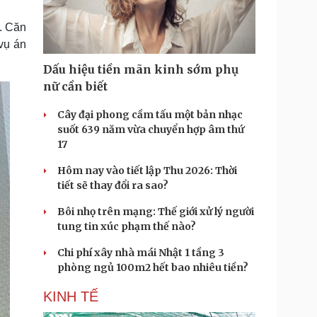
Doanh nghiệp 24h
Tin Công nghệ
Doanh nhân
Trải nghiệm
g. Căn
ì cộng đồng
Chuyển đổi số
vụ án
Dấu hiệu tiền mãn kinh sớm phụ
u lịch
Podcast
nữ cần biết
Tư vấn
Câu chuyện thời sự
Săn Tour
Đọc truyện đêm khuya
Cây đại phong cầm tấu một bản nhạc
heck-in
Cửa sổ tình yêu
suốt 639 năm vừa chuyển hợp âm thứ
Kể chuyện cho bé
17
Hạt giống tâm hồn
Hôm nay vào tiết lập Thu 2026: Thời
tiết sẽ thay đổi ra sao?
Bôi nhọ trên mạng: Thế giới xử lý người
tung tin xúc phạm thế nào?
Chi phí xây nhà mái Nhật 1 tầng 3
phòng ngủ 100m2 hết bao nhiêu tiền?
KINH TẾ