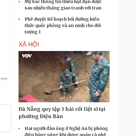
Mỹ bác thông tin thiếu hụt đạn dược
sau nhiều tháng giao tranh với Iran
Phê duyệt Kế hoạch bồi dưỡng kiến
thức quốc phòng và an ninh cho đối
tượng 1
XÃ HỘI
Đà Nẵng quy tập 3 hài cốt liệt sĩ tại
phường Điện Bàn
Hai người đàn ông ở Nghệ An bị phóng
điện bỏng nặng khi dựng quán cà phê