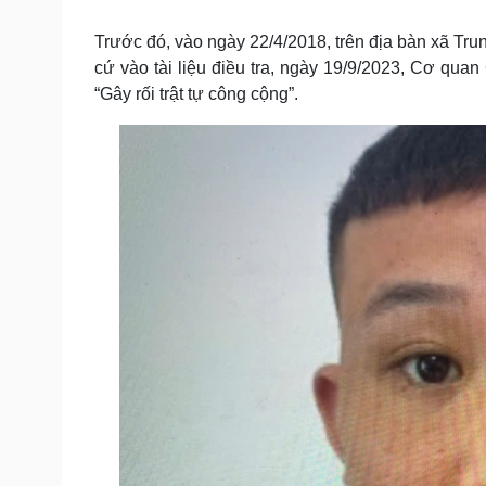
Tin nóng
Việt Nam
Tư vấn luật
Phân tích
Trước đó, vào ngày 22/4/2018, trên địa bàn xã Tru
cứ vào tài liệu điều tra, ngày 19/9/2023, Cơ q
“Gây rối trật tự công cộng”.
Sức khỏe
Đời sống
Dinh dưỡng - món ngon
Nhà đẹp
Cây thuốc
Blog
Sản phụ khoa
Tình yêu - Gia đình
Nhi khoa
Nam khoa
Làm đẹp - giảm cân
Phòng mạch online
Ăn sạch sống khỏe
Cải chính