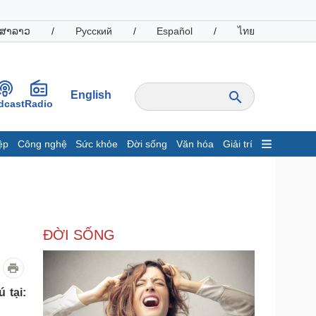
ສາລາວ
/
Русский
/
Español
/
ไทย
English
dcast
Radio
ệp
Công nghệ
Sức khỏe
Đời sống
Văn hóa
Giải trí
inh tế
Thị trường
ất động sản
Giá vàng
hởi nghiệp
Tiêu dùng
Tỷ giá
ĐỜI SỐNG
Chứng khoán
Giá cà phê
oanh nghiệp
Công nghệ
 tại:
hông tin doanh nghiệp
Sành điệu