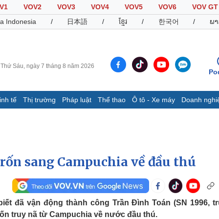
V1
VOV2
VOV3
VOV4
VOV5
VOV6
VOV GT
a Indonesia
/
日本語
/
ខ្មែរ
/
한국어
/
ພາ
Thứ Sáu, ngày 7 tháng 8 năm 2026
Po
inh tế
Thị trường
Pháp luật
Thể thao
Ô tô - Xe máy
Doanh nghi
Thế giới
Multimedia
K
Quan sát
Video
B
Cuộc sống đó đây
Ảnh
K
Hồ sơ
E-Magazine
trốn sang Campuchia về đầu thú
Infographic
Thể thao
Ô tô - Xe máy
D
iết đã vận động thành công Trần Đình Toán (SN 1996, trú
rốn truy nã từ Campuchia về nước đầu thú.
Bóng đá
Ô tô
T