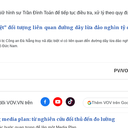
ình sự Trần Đình Toán để tiếp tục điều tra, xử lý theo quy đị
ệt” đối tượng liên quan đường dây lừa đảo nghìn tỷ 
 bị Công an Đà Nẵng truy nã đặc biệt vì có liên quan đến đường dây lừa đảo ngh
hó Đức Nam.
PV/VO
 dõi VOV.VN trên
Thêm VOV trên Goo
 media plan: từ nghiên cứu đối thủ đến đo lường
 các bước quan trọng để lập một Media Plan.