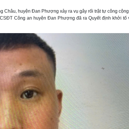
Lịch thi đấu bóng đá
Xe máy
Thế giới thể thao
Tư vấn
ng Châu, huyện Đan Phượng xảy ra vụ gây rối trật tự công cộn
eSports
V
uan CSÐT Công an huyện Đan Phượng đã ra Quyết định khởi tố 
Hậu trường
Văn hóa
Giải trí
D
Sân khấu - Điện ảnh
Nghệ sĩ
Văn học
Thời trang
Âm nhạc
Sao Việt
c
Di sản