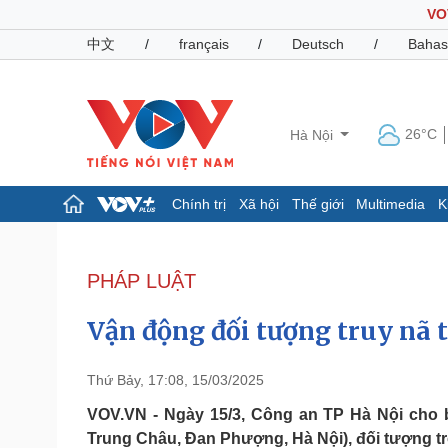
VO
中文
/
français
/
Deutsch
/
Bahas
26°C
Hà Nội
Chính trị
Xã hội
Thế giới
Multimedia
K
Chính trị
Xã hội
Đảng
Tin 24h
PHÁP LUẬT
Tổ chức nhân sự
Dự báo thời tiết
Quốc hội
Giáo dục
Vận động đối tượng truy nã 
Nhận diện sự thật
Dấu ấn VOV
Việc làm
Biển đảo
Thứ Bảy, 17:08, 15/03/2025
Pháp luật
Quân sự - Quốc phòng
VOV.VN - Ngày 15/3, Công an TP Hà Nội cho b
Trung Châu, Đan Phượng, Hà Nội), đối tượng t
Vụ án
Vũ khí