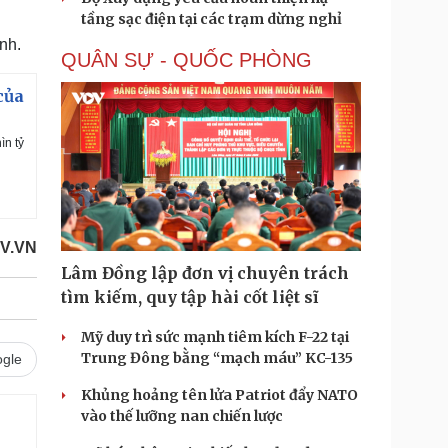
tầng sạc điện tại các trạm dừng nghỉ
nh.
QUÂN SỰ - QUỐC PHÒNG
của
ìn tỷ
V.VN
Lâm Đồng lập đơn vị chuyên trách
tìm kiếm, quy tập hài cốt liệt sĩ
Mỹ duy trì sức mạnh tiêm kích F-22 tại
Trung Đông bằng “mạch máu” KC-135
gle
Khủng hoảng tên lửa Patriot đẩy NATO
vào thế lưỡng nan chiến lược