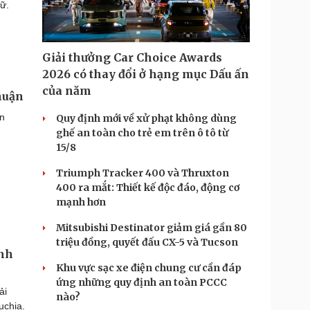
iữ.
Giải thưởng Car Choice Awards
2026 có thay đổi ở hạng mục Dấu ấn
của năm
huận
ện
Quy định mới về xử phạt không dùng
ghế an toàn cho trẻ em trên ô tô từ
15/8
Triumph Tracker 400 và Thruxton
400 ra mắt: Thiết kế độc đáo, động cơ
mạnh hơn
Mitsubishi Destinator giảm giá gần 80
triệu đồng, quyết đấu CX-5 và Tucson
ảnh
Khu vực sạc xe điện chung cư cần đáp
ứng những quy định an toàn PCCC
ải
nào?
uchia.