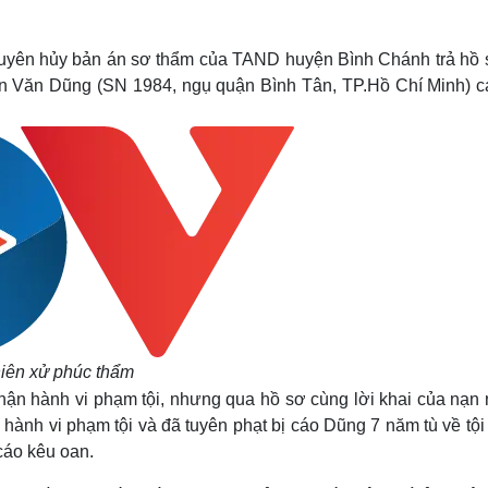
Lịch thi đấu bóng đá
Xe máy
Thế giới thể thao
Tư vấn
eSports
V
uyên hủy bản án sơ thẩm của TAND huyện Bình Chánh trả hồ 
Hậu trường
rần Văn Dũng (SN 1984, ngụ quận Bình Tân, TP.Hồ Chí Minh) ca
Văn hóa
Giải trí
D
Sân khấu - Điện ảnh
Nghệ sĩ
Văn học
Thời trang
Âm nhạc
Sao Việt
c
Di sản
iên xử phúc thẩm
ận hành vi phạm tội, nhưng qua hồ sơ cùng lời khai của nạn 
ành vi phạm tội và đã tuyên phạt bị cáo Dũng 7 năm tù về tội
cáo kêu oan.