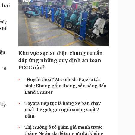
 hại
 này
é kể
iệu
Khu vực sạc xe điện chung cư cần
đáp ứng những quy định an toàn
PCCC nào?
8.46
"Huyền thoại" Mitsubishi Pajero tái
sinh: Khung gầm thang, sẵn sàng đấu
Land Cruiser
Toyota tiếp tục là hãng xe bán chạy
lấy
nhất thế giới, giữ ngôi vương suốt 7
năm
Thị trường ô tô giảm giá mạnh trước
tháng Ngâu, đại lý tung ưu đãi khủng