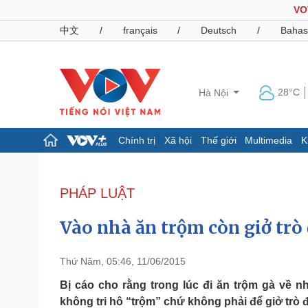
VO
中文
/
français
/
Deutsch
/
Bahas
28°C
Hà Nội
Chính trị
Xã hội
Thế giới
Multimedia
K
Chính trị
Xã hội
Đảng
Tin 24h
PHÁP LUẬT
Tổ chức nhân sự
Dự báo thời tiết
Quốc hội
Giáo dục
Vào nhà ăn trộm còn giở trò đ
Nhận diện sự thật
Dấu ấn VOV
Việc làm
Biển đảo
Thứ Năm, 05:46, 11/06/2015
Pháp luật
Quân sự - Quốc phòng
Bị cáo cho rằng trong lúc đi ăn trộm gà về 
không tri hô “trộm” chứ không phải để giở trò 
Vụ án
Vũ khí