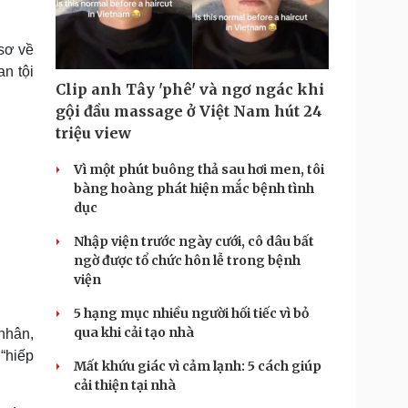
Doanh nghiệp 24h
Tin Công nghệ
Doanh nhân
Trải nghiệm
ì cộng đồng
Chuyển đổi số
sơ về
n tội
Clip anh Tây 'phê' và ngơ ngác khi
u lịch
Podcast
gội đầu massage ở Việt Nam hút 24
Tư vấn
Câu chuyện thời sự
triệu view
Săn Tour
Đọc truyện đêm khuya
heck-in
Cửa sổ tình yêu
Vì một phút buông thả sau hơi men, tôi
Kể chuyện cho bé
bàng hoàng phát hiện mắc bệnh tình
Hạt giống tâm hồn
dục
Nhập viện trước ngày cưới, cô dâu bất
ngờ được tổ chức hôn lễ trong bệnh
viện
5 hạng mục nhiều người hối tiếc vì bỏ
qua khi cải tạo nhà
nhân,
 “hiếp
Mất khứu giác vì cảm lạnh: 5 cách giúp
cải thiện tại nhà