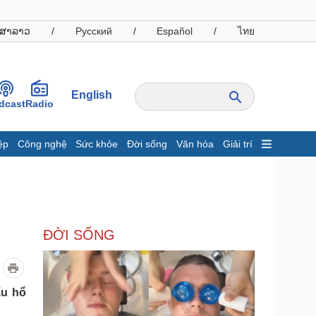
ສາລາວ
/
Русский
/
Español
/
ไทย
English
dcast
Radio
ệp
Công nghệ
Sức khỏe
Đời sống
Văn hóa
Giải trí
inh tế
Thị trường
ất động sản
Giá vàng
hởi nghiệp
Tiêu dùng
Tỷ giá
ĐỜI SỐNG
Chứng khoán
Giá cà phê
oanh nghiệp
Công nghệ
ấu hổ
hông tin doanh nghiệp
Sành điệu