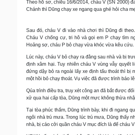
Theo hồ sơ, chiều 16/6/2014, cháu V (SN 2000) đ
Chánh thì Dũng chạy xe ngang qua ghé hỏi cha mẹ 
Sau đó, cháu V đi vào nhà chơi thì Dũng đi theo
Cháu V chống cự, tri hô và gọi em P chạy tìm n
Hoảng sợ, cháu P bỏ chạy vừa khóc vừa kêu cứu.
Lúc này, cháu V bỏ chạy ra đằng sau nhà và bị trư
định xâm hại. Tuy nhiên cháu V vùng vẫy quyết l
đứng dậy bỏ ra ngoài lấy xe định tẩu thoát thì bị
một hồi bỏ chạy thoát. Vụ việc đã được trình báo l
Qúa trình điều tra, truy xét công an đã bắt được đố
xử qua hai cấp tòa, Dũng một mực không thừa nhận 
Tại tòa phúc thẩm, Dũng trình bày, khi đi ngang 
ngôi nhà trú mưa. Trong lúc trú mưa, Dũng thấy n
nhà, bị cáo cởi quần cháu V mục đích là để cháu V