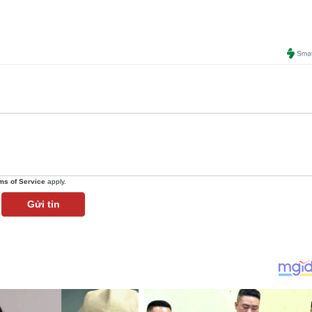
ms of Service
apply.
Gửi tin