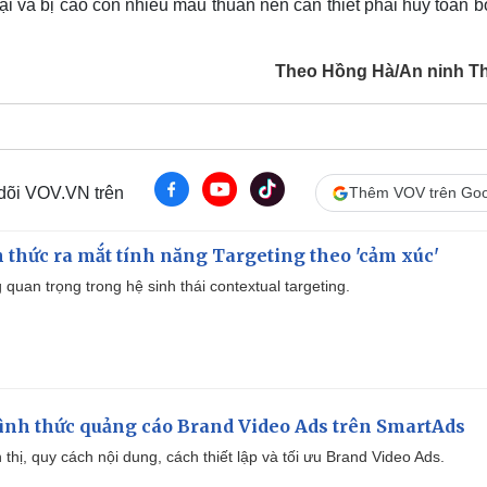
i và bị cáo còn nhiều mâu thuẫn nên cần thiết phải hủy toàn 
Theo Hồng Hà/An ninh T
 dõi VOV.VN trên
Thêm VOV trên Goo
thức ra mắt tính năng Targeting theo 'cảm xúc'
quan trọng trong hệ sinh thái contextual targeting.
ình thức quảng cáo Brand Video Ads trên SmartAds
ển thị, quy cách nội dung, cách thiết lập và tối ưu Brand Video Ads.