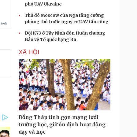
phó UAV Ukraine
Thủ đô Moscow của Nga tăng cường
phòng thủ trước nguy cơ UAV tấn công
Đội K73 ở Tây Ninh đón Huân chương
Bảo vệ Tổ quốc hạng Ba
XÃ HỘI
Đồng Tháp tinh gọn mạng lưới
trường học, giữ ổn định hoạt động
dạy và học