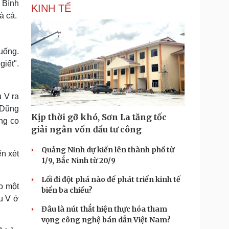
 Bình
KINH TẾ
à cả.
uống.
iết".
u V ra
 Dũng
Kịp thời gỡ khó, Sơn La tăng tốc
ằng co
giải ngân vốn đầu tư công
Quảng Ninh dự kiến lên thành phố từ
ến xét
1/9, Bắc Ninh từ 20/9
Lối đi đột phá nào để phát triển kinh tế
o một
biển ba chiều?
u V ở
Đâu là nút thắt hiện thực hóa tham
vọng công nghệ bán dẫn Việt Nam?