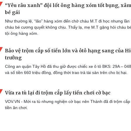
“Yêu râu xanh” đội lốt ông hàng xóm tốt bụng, xâm
bé gái
Như thường lệ, “lão” hàng xóm đến chở cháu M.T đi học nhưng lần
cháu bé cương quyết không chịu. Thấy lạ, mẹ M.T gặng hỏi cháu b
tội ông hàng xóm.
Bảo vệ trộm cắp số tiền lớn và ôtô hạng sang của H
trưởng
Công an quận Tây Hồ đã thu giữ được chiếc xe ô tô BKS: 29A – 04
và số tiền 660 triệu đồng, đồng thời trao trả tài sản trên cho bị hại.
Vừa ra tù lại đi trộm cắp lấy tiền chơi cờ bạc
VOV.VN - Mới ra tù nhưng nghiện cờ bạc nên Thành đã đi trộm cắp 
tiền ăn chơi.