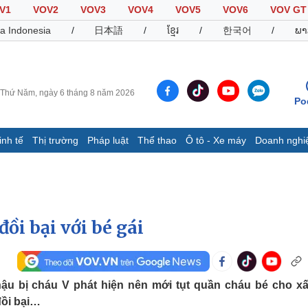
V1
VOV2
VOV3
VOV4
VOV5
VOV6
VOV GT
a Indonesia
/
日本語
/
ខ្មែរ
/
한국어
/
ພາ
Thứ Năm, ngày 6 tháng 8 năm 2026
Po
inh tế
Thị trường
Pháp luật
Thể thao
Ô tô - Xe máy
Doanh nghi
Thế giới
Multimedia
K
Quan sát
Video
B
Cuộc sống đó đây
Ảnh
K
Hồ sơ
E-Magazine
ồi bại với bé gái
Infographic
Thể thao
Ô tô - Xe máy
D
nhậu bị cháu V phát hiện nên mới tụt quần cháu bé cho x
đồi bại…
Bóng đá
Ô tô
T