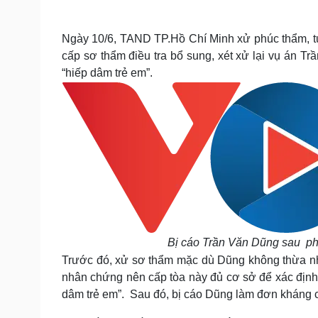
Tin nóng
Việt Nam
Tư vấn luật
Phân tích
Ngày 10/6, TAND TP.Hồ Chí Minh xử phúc thẩm, t
cấp sơ thẩm điều tra bổ sung, xét xử lại vụ án T
“hiếp dâm trẻ em”.
Sức khỏe
Đời sống
Dinh dưỡng - món ngon
Nhà đẹp
Cây thuốc
Blog
Sản phụ khoa
Tình yêu - Gia đình
Nhi khoa
Nam khoa
Làm đẹp - giảm cân
Phòng mạch online
Ăn sạch sống khỏe
Cải chính
Bị cáo Trần Văn Dũng sau ph
Trước đó, xử sơ thẩm mặc dù Dũng không thừa nh
nhân chứng nên cấp tòa này đủ cơ sở để xác định h
dâm trẻ em”. Sau đó, bị cáo Dũng làm đơn kháng 