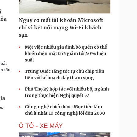
Nguy cơ mất tài khoản Microsoft
chỉ vì kết nối mạng Wi-Fi khách
sạn
Một việc nhiều gia đình bỏ quên có thể
khiến điện mặt trời giảm tới 40% hiệu
suất
 bắt
ân tẩu
Trung Quốc tăng tốc tự chủ chip tiên
tiến với kế hoạch đầy tham vọng
Phú Thọ ký hợp tác với nhiều bộ, ngành
trong thực hiện Nghị quyết 57
ia
Công nghệ chiến lược: Mục tiêu làm
ọc
chủ ít nhất 10 công nghệ lõi đến 2030
Ô TÔ - XE MÁY