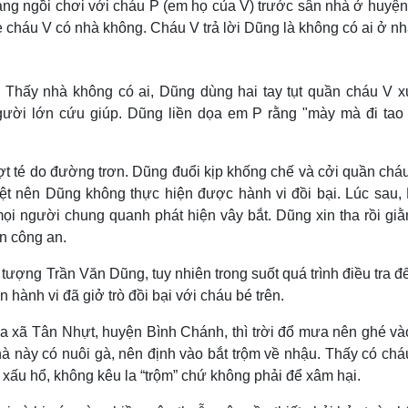
ang ngồi chơi với cháu P (em họ của V) trước sân nhà ở huyện
cháu V có nhà không. Cháu V trả lời Dũng là không có ai ở nh
. Thấy nhà không có ai, Dũng dùng hai tay tụt quần cháu V x
gười lớn cứu giúp. Dũng liền dọa em P rằng "mày mà đi tao g
ợt té do đường trơn. Dũng đuổi kịp khống chế và cởi quần chá
iệt nên Dũng không thực hiện được hành vi đồi bại. Lúc sau,
 mọi người chung quanh phát hiện vây bắt. Dũng xin tha rồi gi
ên công an.
i tượng Trần Văn Dũng, tuy nhiên trong suốt quá trình điều tra đ
hành vi đã giở trò đồi bại với cháu bé trên.
qua xã Tân Nhựt, huyện Bình Chánh, thì trời đổ mưa nên ghé và
hà này có nuôi gà, nên định vào bắt trộm về nhậu. Thấy có chá
 xấu hổ, không kêu la “trộm” chứ không phải để xâm hại.