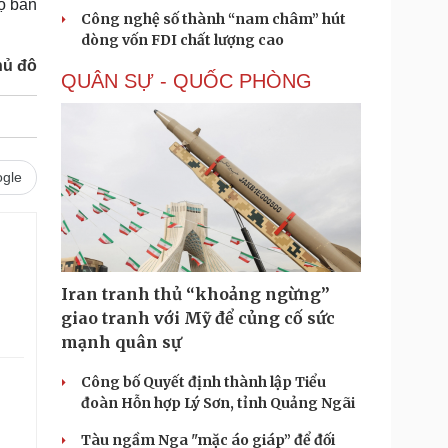
bộ bản
Công nghệ số thành “nam châm” hút
dòng vốn FDI chất lượng cao
hủ đô
QUÂN SỰ - QUỐC PHÒNG
gle
Iran tranh thủ “khoảng ngừng”
giao tranh với Mỹ để củng cố sức
mạnh quân sự
Công bố Quyết định thành lập Tiểu
đoàn Hỗn hợp Lý Sơn, tỉnh Quảng Ngãi
Tàu ngầm Nga "mặc áo giáp” để đối