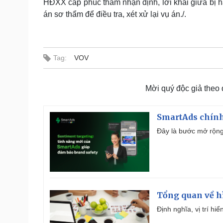
HĐXX cấp phúc thẩm nhận định, lời khai giữa bị hạ
án sơ thẩm để điều tra, xét xử lại vụ án./.
Tag:
VOV
Mời quý độc giả theo
SmartAds chính 
Đây là bước mở rộng 
Tổng quan về h
Định nghĩa, vị trí hi