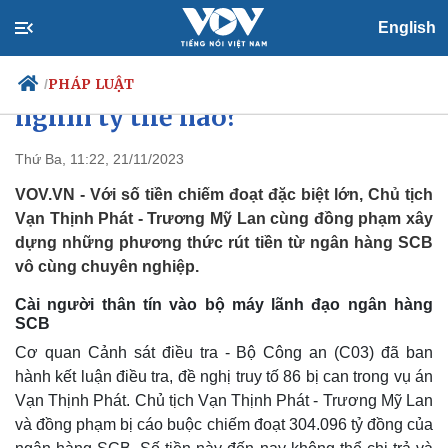
English
Vụ án Vạn Thịnh Phát: Bị can
Trương Mỹ Lan rút cả trăm
PHÁP LUẬT
/
nghìn tỷ thế nào?
Thứ Ba, 11:22, 21/11/2023
Chính trị
Xã hội
VOV.VN - Với số tiền chiếm đoạt đặc biệt lớn, Chủ tịch
Đảng
Tin 24h
Vạn Thịnh Phát - Trương Mỹ Lan cùng đồng phạm xây
Tổ chức nhân sự
Dự báo thời tiết
dựng những phương thức rút tiền từ ngân hàng SCB
Quốc hội
Giáo dục
vô cùng chuyên nghiệp.
Nhận diện sự thật
Dấu ấn VOV
Việc làm
Cài người thân tín vào bộ máy lãnh đạo ngân hàng
Biển đảo
SCB
Cơ quan Cảnh sát điều tra - Bộ Công an (C03) đã ban
hành kết luận điều tra, đề nghị truy tố 86 bị can trong vụ án
Vạn Thịnh Phát. Chủ tịch Vạn Thịnh Phát - Trương Mỹ Lan
và đồng phạm bị cáo buộc chiếm đoạt 304.096 tỷ đồng của