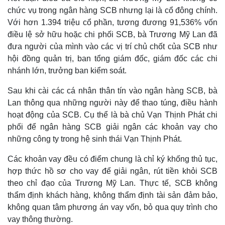
chức vụ trong ngân hàng SCB nhưng lại là cổ đông chính.
Thế giới
Multimedia
Với hơn 1.394 triệu cổ phần, tương đương 91,536% vốn
Quan sát
Video
điều lệ sở hữu hoặc chi phối SCB, bà Trương Mỹ Lan đã
Cuộc sống đó đây
Ảnh
đưa người của mình vào các vị trí chủ chốt của SCB như
Hồ sơ
E-Magazine
hội đồng quản trị, ban tổng giám đốc, giám đốc các chi
Infographic
nhánh lớn, trưởng ban kiểm soát.
Sau khi cài các cá nhân thân tín vào ngân hàng SCB, bà
Lan thông qua những người này để thao túng, điều hành
hoạt động của SCB. Cụ thể là bà chủ Vạn Thịnh Phát chi
phối để ngân hàng SCB giải ngân các khoản vay cho
những công ty trong hệ sinh thái Vạn Thịnh Phát.
Các khoản vay đều có điểm chung là chỉ ký khống thủ tục,
hợp thức hồ sơ cho vay để giải ngân, rút tiền khỏi SCB
theo chỉ đạo của Trương Mỹ Lan. Thực tế, SCB không
thẩm định khách hàng, không thẩm định tài sản đảm bảo,
không quan tâm phương án vay vốn, bỏ qua quy trình cho
vay thông thường.