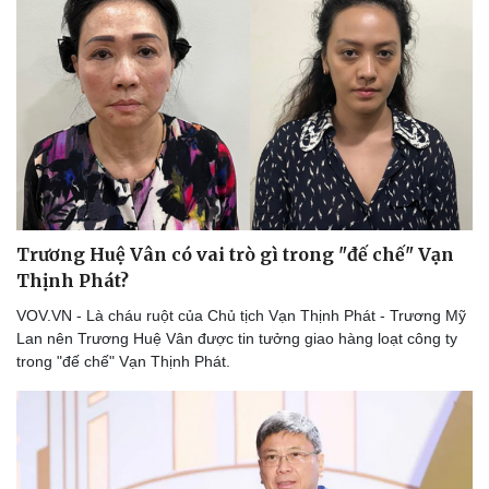
Du lịch
Podcast
Tư vấn
Câu chuyện thời sự
Săn Tour
Đọc truyện đêm khuya
check-in
Cửa sổ tình yêu
Kể chuyện cho bé
Hạt giống tâm hồn
Trương Huệ Vân có vai trò gì trong "đế chế" Vạn
Thịnh Phát?
VOV.VN - Là cháu ruột của Chủ tịch Vạn Thịnh Phát - Trương Mỹ
Lan nên Trương Huệ Vân được tin tưởng giao hàng loạt công ty
trong "đế chế" Vạn Thịnh Phát.