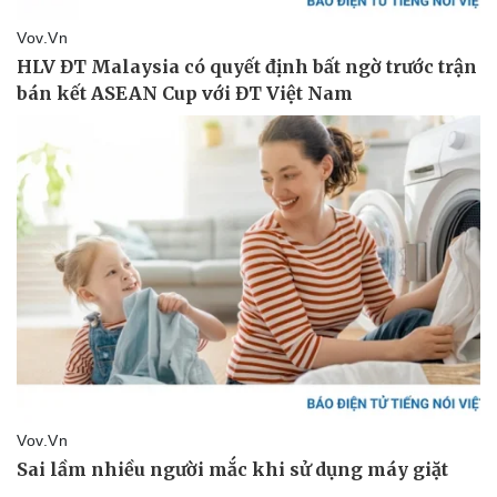
Văn hóa
Giải trí
Sân khấu - Điện ảnh
Nghệ sĩ
Văn học
Thời trang
Âm nhạc
Sao Việt
Di sản