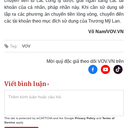
chuyển tiền từ các công ty được giải ngân sang các tài
khoản của cá nhân, pháp nhân này. Khi cần sử dụng sẽ
lập ra các phương án chuyển tiền lòng vòng, chuyển đến
các tài khoản theo mục đích sử dụng của Trương Mỹ Lan.
Võ Nam/VOV.VN
Tag:
VOV
Mời quý độc giả theo dõi VOV.VN trên
Viết bình luận
Thể thao
Ô tô - Xe máy
Bóng đá
Ô tô
Lịch thi đấu bóng đá
Xe máy
Thế giới thể thao
Tư vấn
This site is protected by reCAPTCHA and the Google
Privacy Policy
and
Terms of
eSports
Service
apply.