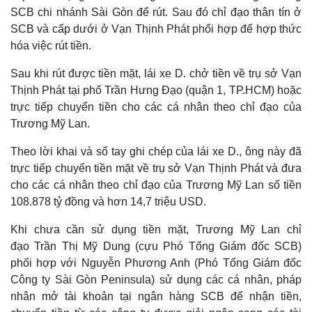
SCB chi nhánh Sài Gòn để rút. Sau đó chỉ đạo thân tín ở
SCB và cấp dưới ở Vạn Thịnh Phát phối hợp để hợp thức
hóa việc rút tiền.
Sau khi rút được tiền mặt, lái xe D. chở tiền về trụ sở Vạn
Pháp luật
Quân sự - Quốc phòng
Thịnh Phát tại phố Trần Hưng Đạo (quận 1, TP.HCM) hoặc
Vụ án
Vũ khí
trực tiếp chuyển tiền cho các cá nhân theo chỉ đạo của
Tin nóng
Việt Nam
Trương Mỹ Lan.
Tư vấn luật
Phân tích
Theo lời khai và sổ tay ghi chép của lái xe D., ông này đã
trực tiếp chuyển tiền mặt về trụ sở Vạn Thịnh Phát và đưa
cho các cá nhân theo chỉ đạo của Trương Mỹ Lan số tiền
108.878 tỷ đồng và hơn 14,7 triệu USD.
Khi chưa cần sử dụng tiền mặt, Trương Mỹ Lan chỉ
đạo Trần Thị Mỹ Dung (cựu Phó Tổng Giám đốc SCB)
phối hợp với Nguyễn Phương Anh (Phó Tổng Giám đốc
Công ty Sài Gòn Peninsula) sử dụng các cá nhân, pháp
nhân mở tài khoản tại ngân hàng SCB để nhận tiền,