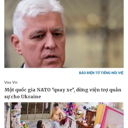
Doanh nghiệp
Công nghệ
Thông tin doanh nghiệp
Sành điệu
Doanh nghiệp 24h
Tin Công nghệ
Doanh nhân
Trải nghiệm
Vì cộng đồng
Chuyển đổi số