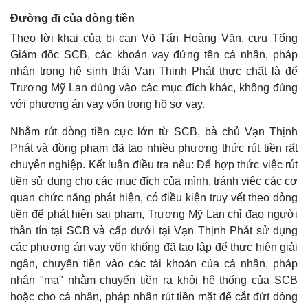
Đường đi của dòng tiền
Theo lời khai của bị can Võ Tấn Hoàng Văn, cựu Tổng
Giám đốc SCB, các khoản vay đứng tên cá nhân, pháp
nhân trong hệ sinh thái Vạn Thịnh Phát thực chất là để
Trương Mỹ Lan dùng vào các mục đích khác, không đúng
với phương án vay vốn trong hồ sơ vay.
Nhằm rút dòng tiền cực lớn từ SCB, bà chủ Vạn Thịnh
Phát và đồng phạm đã tạo nhiều phương thức rút tiền rất
chuyên nghiệp. Kết luận điều tra nêu: Để hợp thức việc rút
tiền sử dụng cho các mục đích của mình, tránh việc các cơ
Kinh tế
Thị trường
quan chức năng phát hiện, có điều kiện truy vết theo dòng
tiền để phát hiện sai phạm, Trương Mỹ Lan chỉ đạo người
Bất động sản
Giá vàng
Khởi nghiệp
Tiêu dùng
thân tín tại SCB và cấp dưới tại Vạn Thịnh Phát sử dụng
Tỷ giá
các phương án vay vốn khống đã tạo lập để thực hiện giải
Chứng khoán
ngân, chuyển tiền vào các tài khoản của cá nhân, pháp
Giá cà phê
nhân "ma" nhằm chuyển tiền ra khỏi hệ thống của SCB
hoặc cho cá nhân, pháp nhân rút tiền mặt để cắt đứt dòng