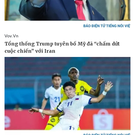
Cây thuốc
Blog
Sản phụ khoa
Tình yêu - Gia đình
Nhi khoa
Nam khoa
Làm đẹp - giảm cân
Phòng mạch online
Ăn sạch sống khỏe