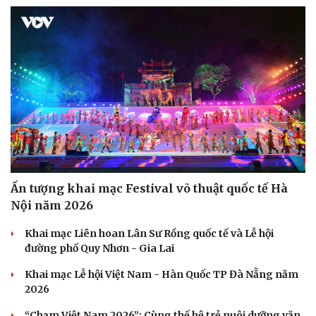
Ấn tượng khai mạc Festival võ thuật quốc tế Hà
Nội năm 2026
Khai mạc Liên hoan Lân Sư Rồng quốc tế và Lễ hội
Văn hóa
Giải trí
đường phố Quy Nhơn - Gia Lai
Sân khấu - Điện ảnh
Nghệ sĩ
Khai mạc Lễ hội Việt Nam - Hàn Quốc TP Đà Nẵng năm
Văn học
Thời trang
2026
Âm nhạc
Sao Việt
Di sản
“Chạm Việt Nam 2026”: Cùng thế hệ trẻ nuôi dưỡng văn