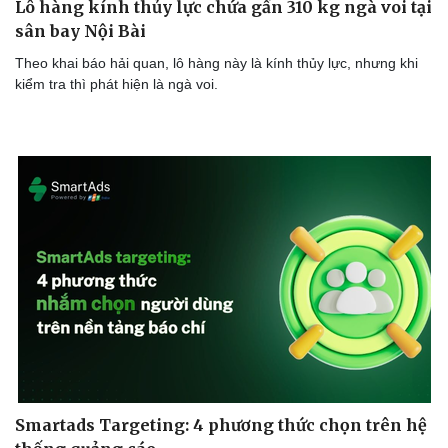
Lô hàng kính thủy lực chứa gần 310 kg ngà voi tại
sân bay Nội Bài
Theo khai báo hải quan, lô hàng này là kính thủy lực, nhưng khi
kiểm tra thì phát hiện là ngà voi.
Thể thao
Ô tô - Xe máy
Bóng đá
Ô tô
Lịch thi đấu bóng đá
Xe máy
Thế giới thể thao
Tư vấn
eSports
Hậu trường
Smartads Targeting: 4 phương thức chọn trên hệ