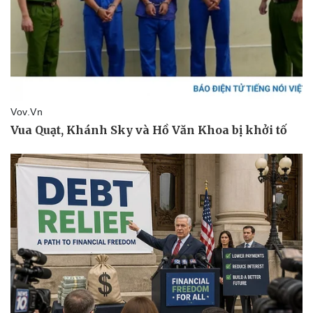
Pháp luật
Quân sự - Quốc phòng
Vụ án
Vũ khí
Tin nóng
Việt Nam
Tư vấn luật
Phân tích