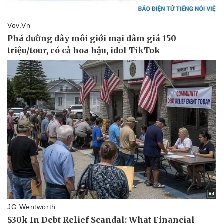
Kinh tế
Thị trường
Bất động sản
Giá vàng
Khởi nghiệp
Tiêu dùng
Tỷ giá
Chứng khoán
Giá cà phê