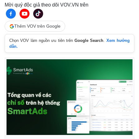
Mời quý độc giả theo dõi VOV.VN trên
Thêm VOV trên Google
Chọn VOV làm nguồn ưu tiên trên
Google Search
.
Xem hướng
dẫn.
Thế giới
Multimedia
Quan sát
Video
Cuộc sống đó đây
Ảnh
Hồ sơ
E-Magazine
Infographic