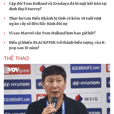
Cặp đôi Tom Holland và Zendaya đã bí mật kết hôn tại
dinh thự ở Surrey?
Thực hư Lưu Hiểu Khánh bị tình cũ kém 38 tuổi vượt
ngàn cây số đến Bắc Kinh đòi nợ
Vì sao Marvel cần Tom Holland hơn bao giờ hết?
Điều gì khiến BLACKPINK trở thành biểu tượng của K-
pop sau 10 năm?
THỂ THAO