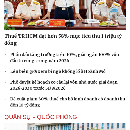
Thuế TP.HCM đạt hơn 58% mục tiêu thu 1 triệu tỷ
đồng
Phấn đấu tăng trưởng trên 10%, giải ngân 100% vốn
đầu tư công trong năm 2026
Lên biên giới xem bí ngô khổng lồ ở Hoành Mô
Doanh nghiệp
Công nghệ
Phê duyệt kế hoạch cơ cấu lại vốn nhà nước giai đoạn
Thông tin doanh nghiệp
Sành điệu
2026-2030 trước 31/8/2026
Doanh nghiệp 24h
Tin Công nghệ
Doanh nhân
Trải nghiệm
Đề xuất giảm 30% thuế cho hộ kinh doanh có doanh thu
Vì cộng đồng
Chuyển đổi số
đến 10 tỷ đồng
QUÂN SỰ - QUỐC PHÒNG