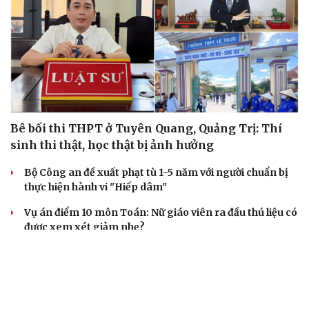
Bê bối thi THPT ở Tuyên Quang, Quảng Trị: Thí
sinh thi thật, học thật bị ảnh hưởng
Bộ Công an đề xuất phạt tù 1-5 năm với người chuẩn bị
thực hiện hành vi "Hiếp dâm"
Vụ án điểm 10 môn Toán: Nữ giáo viên ra đầu thú liệu có
được xem xét giảm nhẹ?
Đề xuất các trường hợp có thể nộp tiền để hưởng án
treo, thay thế hình phạt tù
Bộ Công an đẩy mạnh việc tự động cập nhật, điều chỉnh
thông tin cư trú