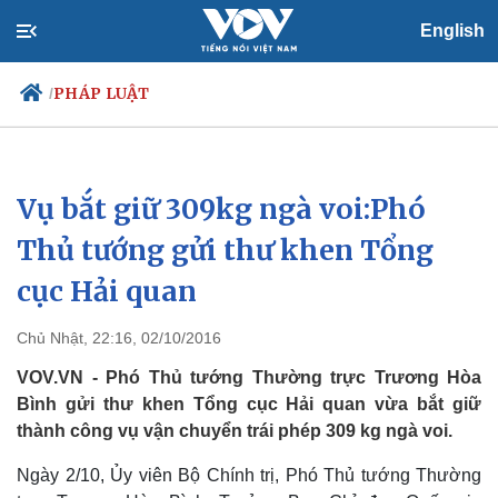
English
PHÁP LUẬT
/
Vụ bắt giữ 309kg ngà voi:Phó
Chính trị
Xã hội
Đảng
Tin 24h
Thủ tướng gửi thư khen Tổng
Tổ chức nhân sự
Dự báo thời tiết
cục Hải quan
Quốc hội
Giáo dục
Nhận diện sự thật
Dấu ấn VOV
Việc làm
Chủ Nhật, 22:16, 02/10/2016
Biển đảo
VOV.VN - Phó Thủ tướng Thường trực Trương Hòa
Bình gửi thư khen Tổng cục Hải quan vừa bắt giữ
thành công vụ vận chuyển trái phép 309 kg ngà voi.
Ngày 2/10, Ủy viên Bộ Chính trị, Phó Thủ tướng Thường