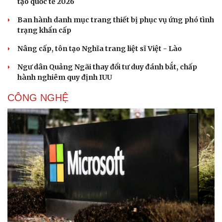
tạo quốc tế 2026
Ban hành danh mục trang thiết bị phục vụ ứng phó tình
trạng khẩn cấp
Nâng cấp, tôn tạo Nghĩa trang liệt sĩ Việt - Lào
Ngư dân Quảng Ngãi thay đổi tư duy đánh bắt, chấp
hành nghiêm quy định IUU
CÔNG NGHỆ
Sức khỏe
Đời sống
Dinh dưỡng - món ngon
Nhà đẹp
Cây thuốc
Blog
Sản phụ khoa
Tình yêu - Gia đình
Nhi khoa
Nam khoa
Làm đẹp - giảm cân
Phòng mạch online
Ăn sạch sống khỏe