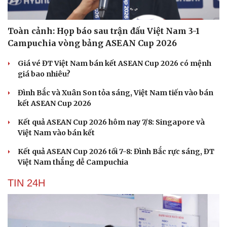
Toàn cảnh: Họp báo sau trận đấu Việt Nam 3-1
Campuchia vòng bảng ASEAN Cup 2026
Giá vé ĐT Việt Nam bán kết ASEAN Cup 2026 có mệnh
giá bao nhiêu?
Đình Bắc và Xuân Son tỏa sáng, Việt Nam tiến vào bán
kết ASEAN Cup 2026
Kết quả ASEAN Cup 2026 hôm nay 7/8: Singapore và
Việt Nam vào bán kết
Kết quả ASEAN Cup 2026 tối 7-8: Đình Bắc rực sáng, ĐT
Việt Nam thắng dễ Campuchia
Du lịch
Podcast
TIN 24H
Tư vấn
Câu chuyện thời sự
Săn Tour
Đọc truyện đêm khuya
check-in
Cửa sổ tình yêu
Kể chuyện cho bé