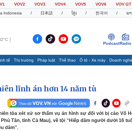
V1
VOV2
VOV3
VOV4
VOV5
VOV6
VOV GT
a Indonesia
/
日本語
/
ខ្មែរ
/
한국어
/
ພາ
32°C
Podcast
Radio
inh tế
Thị trường
Pháp luật
Thể thao
Ô tô - Xe máy
Doanh nghi
Thế giới
Multimedia
K
Quan sát
Video
B
iên lĩnh án hơn 14 năm tù
Cuộc sống đó đây
Ảnh
K
Hồ sơ
E-Magazine
Infographic
iên tòa xét xử sơ thẩm vụ án hình sự đối với bị cáo Võ 
Phú Tân, tỉnh Cà Mau), về tội “Hiếp dâm người dưới 16 tuổ
Thể thao
Ô tô - Xe máy
D
êu dâm”.
Bóng đá
Ô tô
T