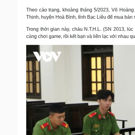
Tin nóng
Việt Nam
Theo cáo trạng, khoảng tháng 5/2023, Võ Hoàng 
Tư vấn luật
Phân tích
Thịnh, huyện Hoà Bình, tỉnh Bạc Liêu để mua bán s
Trong thời gian này, cháu N.T.H.L. (SN 2013, lú
Sức khỏe
Đời sống
cùng chơi game, rồi kết bạn và liên lạc với nhau 
Dinh dưỡng - món ngon
Nhà đẹp
Cây thuốc
Blog
Sản phụ khoa
Tình yêu - Gia đình
Nhi khoa
Nam khoa
Làm đẹp - giảm cân
Phòng mạch online
Ăn sạch sống khỏe
Cải chính