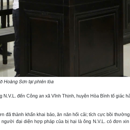
õ Hoàng Sơn tại phiên tòa
ng N.V.L. đến Công an xã Vĩnh Thịnh, huyện Hòa Bình tố giác h
Sơn đã thành khẩn khai báo, ăn năn hối cải; tích cực bồi thườn
; người đại diện hợp pháp của bị hại là ông N.V.L. có đơn xi