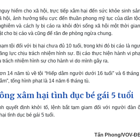
nguy hiểm cho xã hội, trực tiếp xâm hại đến sức khỏe sinh sả
à xã hội, ảnh hưởng tiêu cực đến thuần phong mỹ tục của dân tộ
 nghiêm và cách ly bị cáo ra khỏi đời sống xã hội một thời gia
uật cho bị cáo và cũng để răn đe phòng ngừa chung.
ạm tội đối với bị hại chưa đủ 10 tuổi, trong khi đó bị cáo là ng
ng lực chịu trách nhiệm hình sự. Bị cáo thực hiện hành vi ph
hịu trách nhiệm hình sự cho hành vi do mình gây ra.
n 14 năm tù về tội “Hiếp dâm người dưới 16 tuổi” và 6 tháng 
m”, tổng hình phạt là 14 năm 6 tháng tù.
ông xâm hại tình dục bé gái 5 tuổi
h quyết định khởi tố, lệnh bắt tạm giam đối với người đàn 
i tình dục bé gái 5 tuổi.
Tấn Phong/VOV-Đ