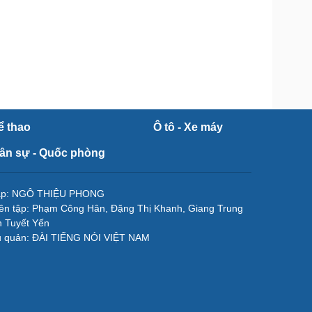
ể thao
Ô tô - Xe máy
ân sự - Quốc phòng
tập: NGÔ THIỆU PHONG
ên tập: Phạm Công Hân, Đặng Thị Khanh, Giang Trung
 Tuyết Yến
ủ quản: ĐÀI TIẾNG NÓI VIỆT NAM