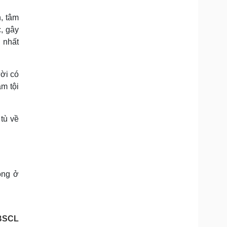
n, tâm
c, gây
n nhất
ười có
ạm tội
tù về
ông ở
BSCL