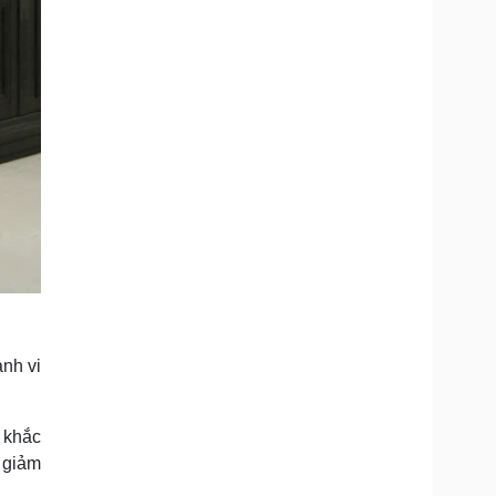
ành vi
g khắc
n giảm