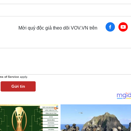
Mời quý độc giả theo dõi VOV.VN trên
ms of Service
apply.
Gửi tin