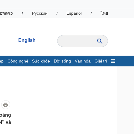
ສາລາວ
/
Русский
/
Español
/
ไทย
English
ệp
Công nghệ
Sức khỏe
Đời sống
Văn hóa
Giải trí
inh tế
Thị trường
ất động sản
Giá vàng
hởi nghiệp
Tiêu dùng
Tỷ giá
Chứng khoán
Giá cà phê
Hoàng
i” và
oanh nghiệp
Công nghệ
hông tin doanh nghiệp
Sành điệu