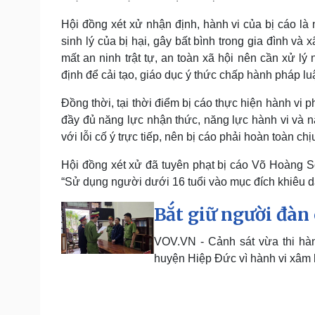
Hội đồng xét xử nhận định, hành vi của bị cáo là 
sinh lý của bị hại, gây bất bình trong gia đình v
mất an ninh trật tự, an toàn xã hội nên cần xử lý
định để cải tạo, giáo dục ý thức chấp hành pháp l
Đồng thời, tại thời điểm bị cáo thực hiện hành vi ph
đầy đủ năng lực nhận thức, năng lực hành vi và nă
với lỗi cố ý trực tiếp, nên bị cáo phải hoàn toàn c
Hội đồng xét xử đã tuyên phạt bị cáo Võ Hoàng Sơ
“Sử dụng người dưới 16 tuổi vào mục đích khiêu dâ
Bắt giữ người đàn 
VOV.VN - Cảnh sát vừa thi hàn
huyện Hiệp Đức vì hành vi xâm hạ