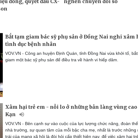
Bắt tạm giam bác sỹ phụ sản ở Đồng Nai nghi xâm 
tình dục bệnh nhân
VOV.VN - Công an huyện Định Quán, tỉnh Đồng Nai vừa khởi tố, bắ
giam một bác sỹ phụ sản để điều tra về hành vi hiếp dâm.
Xâm hại trẻ em - nỗi lo ở những bản làng vùng cao
Kạn
VOV.VN - Bên cạnh sự vào cuộc của lực lượng chức năng, đoàn thể
nhà trường, sự quan tâm của mỗi bậc cha mẹ, nhất là trước những
trái của mạng xã hội là đòi hỏi cấp thiết hiện nay, để việc xâm hại t