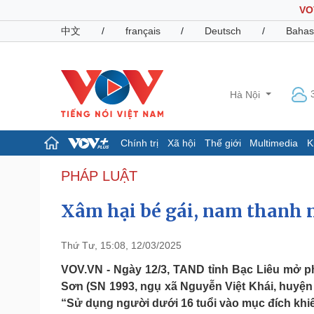
VO
中文
/
français
/
Deutsch
/
Bahas
Hà Nội
Chính trị
Xã hội
Thế giới
Multimedia
K
Chính trị
Xã hội
PHÁP LUẬT
Đảng
Tin 24h
Xâm hại bé gái, nam thanh n
Tổ chức nhân sự
Dự báo thời tiết
Quốc hội
Giáo dục
Nhận diện sự thật
Dấu ấn VOV
Thứ Tư, 15:08, 12/03/2025
Việc làm
Biển đảo
VOV.VN - Ngày 12/3, TAND tỉnh Bạc Liêu mở ph
Sơn (SN 1993, ngụ xã Nguyễn Việt Khái, huyện 
Pháp luật
Quân sự - Quốc phòng
“Sử dụng người dưới 16 tuổi vào mục đích khi
Vụ án
Vũ khí