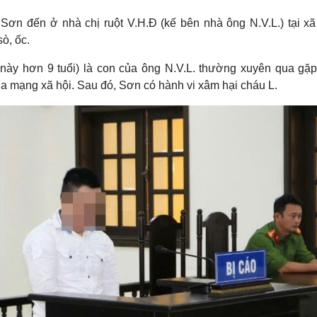
Lịch thi đấu bóng đá
Xe máy
Sơn đến ở nhà chị ruột V.H.Đ (kế bên nhà ông N.V.L.) tại xã
Thế giới thể thao
Tư vấn
eSports
V
ò, ốc.
Hậu trường
c này hơn 9 tuổi) là con của ông N.V.L. thường xuyên qua gặ
Văn hóa
Giải trí
D
qua mạng xã hội. Sau đó, Sơn có hành vi xâm hại cháu L.
Sân khấu - Điện ảnh
Nghệ sĩ
Văn học
Thời trang
Âm nhạc
Sao Việt
c
Di sản