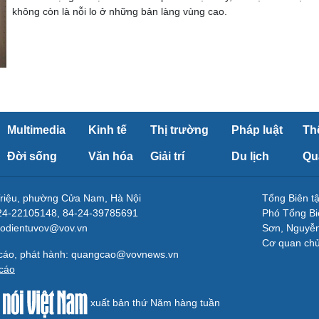
không còn là nỗi lo ở những bản làng vùng cao.
Multimedia
Kinh tế
Thị trường
Pháp luật
Th
Đời sống
Văn hóa
Giải trí
Du lịch
Qu
Triệu, phường Cửa Nam, Hà Nội
Tổng Biên 
-24-22105148, 84-24-39785691
Phó Tổng Bi
aodientuvov@vov.vn
Sơn, Nguyễn
Cơ quan ch
 cáo, phát hành: quangcao@vovnews.vn
cáo
xuất bản thứ Năm hàng tuần