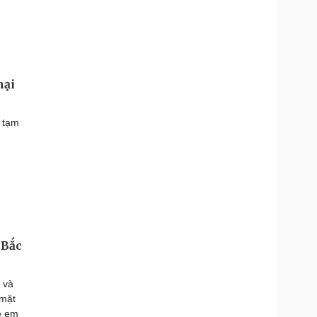
hại
t tạm
 Bắc
 và
 mặt
rẻ em