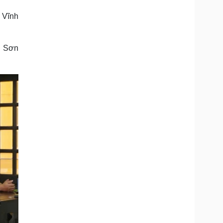
Doanh nghiệp 24h
Tin Công nghệ
 Vĩnh
Doanh nhân
Trải nghiệm
ì cộng đồng
Chuyển đổi số
p Sơn
u lịch
Podcast
Tư vấn
Câu chuyện thời sự
Săn Tour
Đọc truyện đêm khuya
heck-in
Cửa sổ tình yêu
Kể chuyện cho bé
Hạt giống tâm hồn