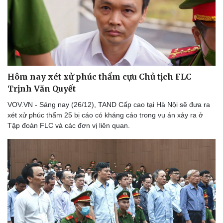
Thể thao
Ô tô - Xe máy
Hôm nay xét xử phúc thẩm cựu Chủ tịch FLC
Bóng đá
Ô tô
Trịnh Văn Quyết
Lịch thi đấu bóng đá
Xe máy
VOV.VN - Sáng nay (26/12), TAND Cấp cao tại Hà Nội sẽ đưa ra
Thế giới thể thao
Tư vấn
xét xử phúc thẩm 25 bị cáo có kháng cáo trong vụ án xảy ra ở
eSports
Tập đoàn FLC và các đơn vị liên quan.
Hậu trường