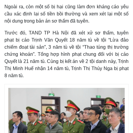
Ngoài ra, còn một số bị hại cũng làm đơn kháng cáo yêu
cầu xác định lại số tiền bồi thường và xem xét lại một số
nội dung trong bản án sơ thẩm đã tuyên.
Trước đó, TAND TP Hà Nội đã xét xử sơ thẩm, tuyên
phạt bị cáo Trịnh Văn Quyết 18 năm tù về tội “Lừa đảo
chiếm đoạt tài sản”, 3 năm tù về tội “Thao túng thị trường
chứng khoán”. Tổng hợp hình phạt chung đối với bị cáo
Quyết là 21 năm tù. Cùng bị kết án về 2 tội danh này, Trịnh
Thế giới
Multimedia
Thị Minh Huế nhận 14 năm tù, Trịnh Thị Thúy Nga bị phạt
Quan sát
Video
8 năm tù.
Cuộc sống đó đây
Ảnh
Hồ sơ
E-Magazine
Infographic