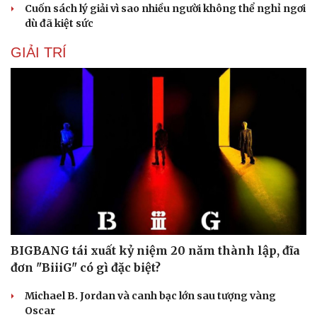
Cuốn sách lý giải vì sao nhiều người không thể nghỉ ngơi
dù đã kiệt sức
GIẢI TRÍ
Du lịch
Podcast
Tư vấn
Câu chuyện thời sự
Săn Tour
Đọc truyện đêm khuya
check-in
Cửa sổ tình yêu
Kể chuyện cho bé
Hạt giống tâm hồn
BIGBANG tái xuất kỷ niệm 20 năm thành lập, đĩa
đơn "BiiiG" có gì đặc biệt?
Michael B. Jordan và canh bạc lớn sau tượng vàng
Oscar