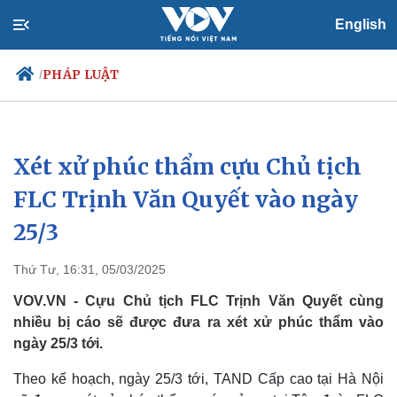
English
PHÁP LUẬT
/
Xét xử phúc thẩm cựu Chủ tịch
Chính trị
Xã hội
Đảng
Tin 24h
FLC Trịnh Văn Quyết vào ngày
Tổ chức nhân sự
Dự báo thời tiết
25/3
Quốc hội
Giáo dục
Nhận diện sự thật
Dấu ấn VOV
Việc làm
Thứ Tư, 16:31, 05/03/2025
Biển đảo
VOV.VN - Cựu Chủ tịch FLC Trịnh Văn Quyết cùng
nhiều bị cáo sẽ được đưa ra xét xử phúc thẩm vào
ngày 25/3 tới.
Theo kế hoạch, ngày 25/3 tới, TAND Cấp cao tại Hà Nội