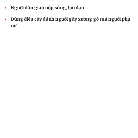
Người dân giao nộp súng, lựu đạn
Dùng điếu cày đánh người gãy xương gò má người phụ
nữ
Bắt giữ người phụ nữ huy động hơn 50 tỷ đồng bằng
chiêu góp vốn buôn hải sản
VỤ ÁN