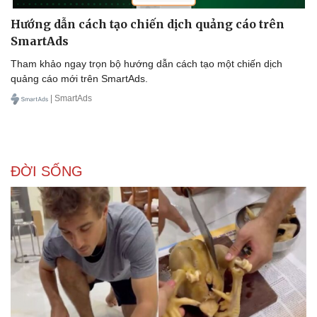
Hướng dẫn cách tạo chiến dịch quảng cáo trên
SmartAds
Tham khảo ngay trọn bộ hướng dẫn cách tạo một chiến dịch
quảng cáo mới trên SmartAds.
| SmartAds
Doanh nghiệp
Công nghệ
Thông tin doanh nghiệp
Sành điệu
Doanh nghiệp 24h
Tin Công nghệ
Doanh nhân
Trải nghiệm
Vì cộng đồng
Chuyển đổi số
ĐỜI SỐNG