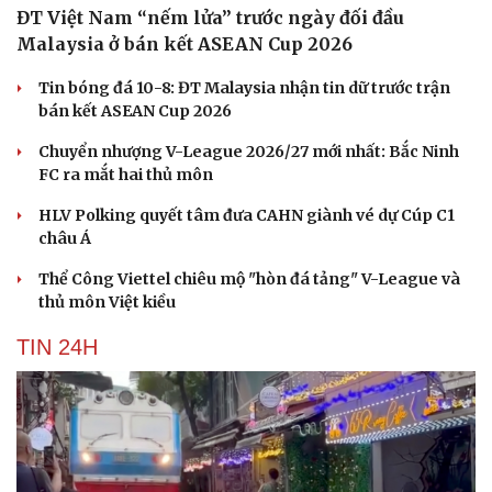
ĐT Việt Nam “nếm lửa” trước ngày đối đầu
Malaysia ở bán kết ASEAN Cup 2026
Tin bóng đá 10-8: ĐT Malaysia nhận tin dữ trước trận
bán kết ASEAN Cup 2026
Chuyển nhượng V-League 2026/27 mới nhất: Bắc Ninh
FC ra mắt hai thủ môn
HLV Polking quyết tâm đưa CAHN giành vé dự Cúp C1
châu Á
Thể Công Viettel chiêu mộ "hòn đá tảng" V-League và
thủ môn Việt kiều
TIN 24H