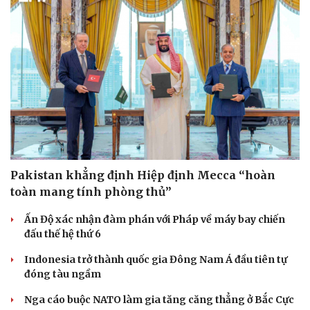
Sức khỏe
Đời sống
Dinh dưỡng - món ngon
Nhà đẹp
Cây thuốc
Blog
Sản phụ khoa
Tình yêu - Gia đình
Nhi khoa
Nam khoa
Pakistan khẳng định Hiệp định Mecca “hoàn
Làm đẹp - giảm cân
Phòng mạch online
toàn mang tính phòng thủ”
Ăn sạch sống khỏe
Ấn Độ xác nhận đàm phán với Pháp về máy bay chiến
đấu thế hệ thứ 6
Indonesia trở thành quốc gia Đông Nam Á đầu tiên tự
đóng tàu ngầm
Nga cáo buộc NATO làm gia tăng căng thẳng ở Bắc Cực