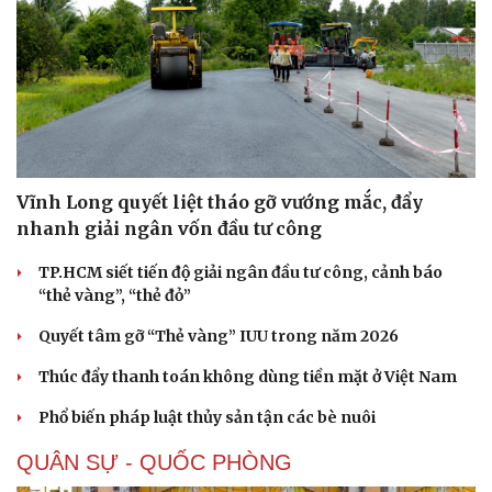
Vĩnh Long quyết liệt tháo gỡ vướng mắc, đẩy
nhanh giải ngân vốn đầu tư công
TP.HCM siết tiến độ giải ngân đầu tư công, cảnh báo
“thẻ vàng”, “thẻ đỏ”
Quyết tâm gỡ “Thẻ vàng” IUU trong năm 2026
Thúc đẩy thanh toán không dùng tiền mặt ở Việt Nam
Phổ biến pháp luật thủy sản tận các bè nuôi
QUÂN SỰ - QUỐC PHÒNG