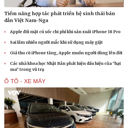
Tiềm năng hợp tác phát triển hệ sinh thái bán
dẫn Việt Nam-Nga
Apple đối mặt cú sốc chi phí khi sản xuất iPhone 18 Pro
Sai lầm nhiều người mắc khi sử dụng máy giặt
Văn hóa
Giải trí
Giá thu cũ iPhone tăng, Apple muốn người dùng lên đời
Sân khấu - Điện ảnh
Nghệ sĩ
Các nhà khoa học Nhật Bản phát hiện dấu hiệu của “hạt
Văn học
Thời trang
ma” trong vũ trụ
Âm nhạc
Sao Việt
Di sản
Ô TÔ - XE MÁY