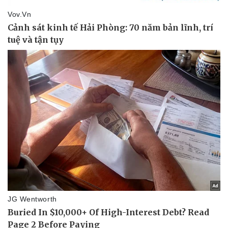
Pháp luật
Quân sự - Quốc phòng
Vụ án
Vũ khí
Tin nóng
Việt Nam
Tư vấn luật
Phân tích