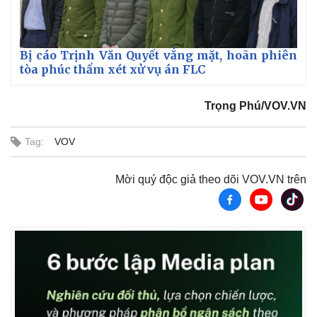
Bị cáo Trịnh Văn Quyết vắng mặt, hoãn phiên
tòa phúc thẩm xét xử vụ án FLC
Trọng Phú/VOV.VN
Tag:
VOV
Mời quý độc giả theo dõi VOV.VN trên