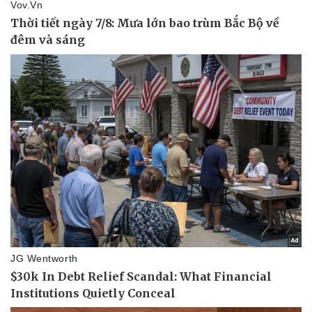
Doanh nghiệp
Công nghệ
Thông tin doanh nghiệp
Sành điệu
Doanh nghiệp 24h
Tin Công nghệ
Doanh nhân
Trải nghiệm
Vì cộng đồng
Chuyển đổi số