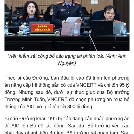
Khởi nghiệp
Tiêu dùng
Tỷ giá
Chứng khoán
Giá cà phê
Viện kiểm sát công bố cáo trạng tại phiên toà. (Ảnh: Anh
Nguyên)
Theo bị cáo Đường, ban đầu bị cáo đã trình lên phương
án nâng cấp hệ thống sẵn có của VNCERT và chỉ tốn 95 tỷ
đồng. Nhưng sau đó, dưới sự thúc giục của Bộ trưởng
Trương Minh Tuấn, VNCERT đã chọn phương án mua hệ
thống của AIC, với giá lên tới 300 tỷ đồng.
Bị cáo Đường khai: "Khi bị cáo đang cân nhắc phương án
thì AIC lên Bộ để tác động. Sau đó, Bộ trưởng yêu cầu
phải đẩy nhanh tiến độ lên, Bộ trưởng rất quan tâm. Sau