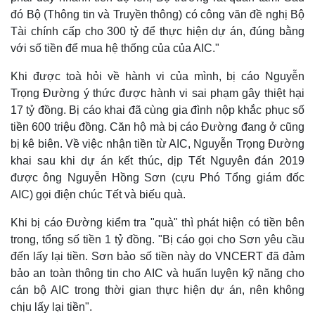
đó Bộ (Thông tin và Truyền thông) có công văn đề nghị Bộ
Tài chính cấp cho 300 tỷ để thực hiện dự án, đúng bằng
với số tiền để mua hệ thống của của AIC."
Khi được toà hỏi về hành vi của mình, bị cáo Nguyễn
Trọng Đường ý thức được hành vi sai phạm gây thiệt hại
17 tỷ đồng. Bị cáo khai đã cùng gia đình nộp khắc phục số
tiền 600 triệu đồng. Căn hộ mà bị cáo Đường đang ở cũng
bị kê biên. Về việc nhận tiền từ AIC, Nguyễn Trọng Đường
khai sau khi dự án kết thúc, dịp Tết Nguyên đán 2019
được ông Nguyễn Hồng Sơn (cựu Phó Tổng giám đốc
AIC) gọi điện chúc Tết và biếu quà.
Pháp luật
Quân sự - Quốc phòng
Khi bị cáo Đường kiểm tra "quà" thì phát hiện có tiền bên
Vụ án
Vũ khí
trong, tổng số tiền 1 tỷ đồng. "Bị cáo gọi cho Sơn yêu cầu
Tin nóng
Việt Nam
đến lấy lại tiền. Sơn bảo số tiền này do VNCERT đã đảm
Tư vấn luật
Phân tích
bảo an toàn thông tin cho AIC và huấn luyện kỹ năng cho
cán bộ AIC trong thời gian thực hiện dự án, nên không
chịu lấy lại tiền".