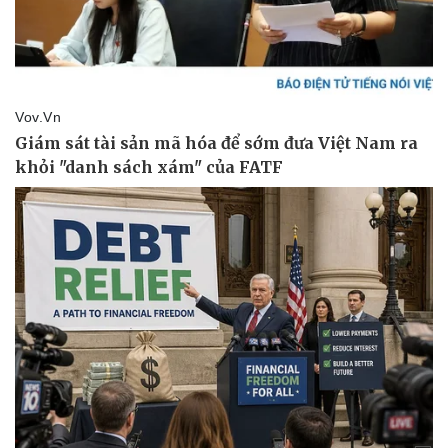
Văn hóa
Giải trí
Sân khấu - Điện ảnh
Nghệ sĩ
Văn học
Thời trang
Âm nhạc
Sao Việt
Di sản