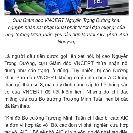
Cựu Giám đốc VNCERT Nguyễn Trọng Đường khai
nguyên nhân sai phạm xuất phát từ "chỉ đạo miệng" của
Thế giới
Multimedia
ông Trương Minh Tuấn, yêu cầu hợp tác với AIC. (Ảnh: Anh
Quan sát
Video
Nguyên)
Cuộc sống đó đây
Ảnh
Hồ sơ
E-Magazine
Infographic
Là người đầu tiên được gọi lên xét hỏi, bị cáo Nguyễn
Trọng Đường, cựu Giám đốc VNCERT thừa nhận nội
dung như cáo trạng là đúng. Tuy nhiên, bị cáo Đường
khai: Ban đầu VNCERT không có ý định chọn AIC trúng
thầu gói thầu số 8, mà có ý định nâng cấp từ hệ thống sẵn
có của VNCERT để tiết kiệm tiền. Nhưng do chỉ đạo
miệng của cựu Bộ trưởng Trương Minh Tuấn nên bị cáo
đã làm theo.
"Khi đó Bộ trưởng Trương Minh Tuấn chỉ đạo bị cáo: AIC
là đơn vị hợp tác với Bộ, các đơn vị phải nghiên cứu hợp
tác với AIC... Bộ sẽ nhờ AIC đi xin vốn, do đó phải tạo điều