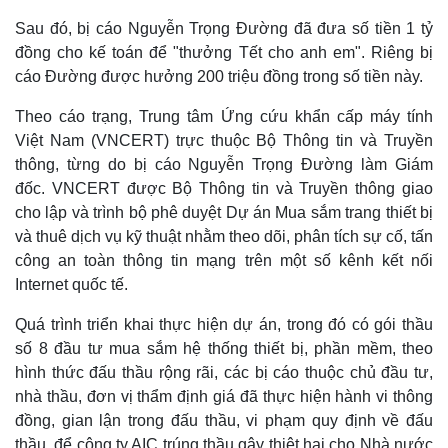
Sau đó, bị cáo Nguyễn Trọng Đường đã đưa số tiền 1 tỷ
đồng cho kế toán để "thưởng Tết cho anh em". Riêng bị
cáo Đường được hưởng 200 triệu đồng trong số tiền này.
Theo cáo trạng, Trung tâm Ứng cứu khẩn cấp máy tính
Việt Nam (VNCERT) trực thuộc Bộ Thông tin và Truyền
thông, từng do bị cáo Nguyễn Trọng Đường làm Giám
đốc. VNCERT được Bộ Thông tin và Truyền thông giao
cho lập và trình bộ phê duyệt Dự án Mua sắm trang thiết bị
và thuê dịch vụ kỹ thuật nhằm theo dõi, phân tích sự cố, tấn
công an toàn thông tin mạng trên một số kênh kết nối
Internet quốc tế.
Quá trình triển khai thực hiện dự án, trong đó có gói thầu
số 8 đầu tư mua sắm hệ thống thiết bị, phần mềm, theo
hình thức đấu thầu rộng rãi, các bị cáo thuộc chủ đầu tư,
nhà thầu, đơn vị thẩm định giá đã thực hiện hành vi thông
đồng, gian lận trong đấu thầu, vi phạm quy định về đấu
thầu, để công ty AIC trúng thầu gây thiệt hại cho Nhà nước