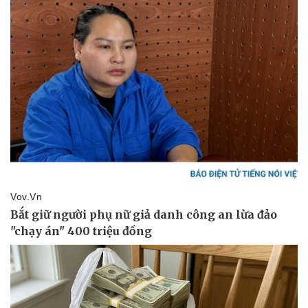
Sức khỏe
Đời sống
Dinh dưỡng - món ngon
Nhà đẹp
Cây thuốc
Blog
Sản phụ khoa
Tình yêu - Gia đình
Nhi khoa