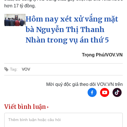
hơn 17 tỷ đồng.
Hôm nay xét xử vắng mặt
bà Nguyễn Thị Thanh
Nhàn trong vụ án thứ 5
Thể thao
Ô tô - Xe máy
Bóng đá
Ô tô
Lịch thi đấu bóng đá
Xe máy
Trọng Phú/VOV.VN
Thế giới thể thao
Tư vấn
eSports
Tag:
VOV
Hậu trường
Mời quý độc giả theo dõi VOV.VN trên
Viết bình luận