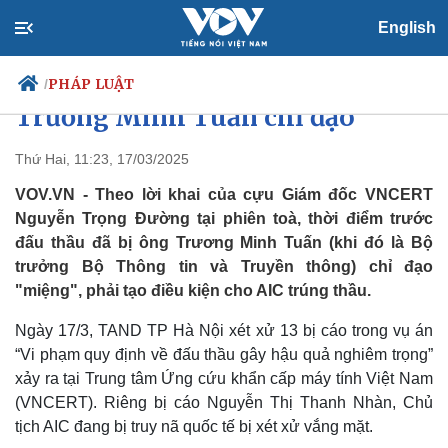
English
Xét xử vụ AIC xảy ra ở VNCERT:
Cựu Giám đốc khai bị ông
PHÁP LUẬT
/
Trương Minh Tuấn chỉ đạo
Thứ Hai, 11:23, 17/03/2025
Chính trị
Xã hội
VOV.VN - Theo lời khai của cựu Giám đốc VNCERT
Đảng
Tin 24h
Nguyễn Trọng Đường tại phiên toà, thời điểm trước
Tổ chức nhân sự
Dự báo thời tiết
đấu thầu đã bị ông Trương Minh Tuấn (khi đó là Bộ
Quốc hội
Giáo dục
trưởng Bộ Thông tin và Truyền thông) chỉ đạo
Nhận diện sự thật
Dấu ấn VOV
"miệng", phải tạo điều kiện cho AIC trúng thầu.
Việc làm
Biển đảo
Ngày 17/3, TAND TP Hà Nội xét xử 13 bị cáo trong vụ án
“Vi phạm quy định về đấu thầu gây hậu quả nghiêm trọng”
xảy ra tại Trung tâm Ứng cứu khẩn cấp máy tính Việt Nam
(VNCERT). Riêng bị cáo Nguyễn Thị Thanh Nhàn, Chủ
tịch AIC đang bị truy nã quốc tế bị xét xử vắng mặt.