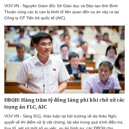
VOV.VN - Nguyên Giám đốc Sở Giáo dục và Đào tạo tỉnh Bình
Thuận cùng các bị can bị khởi tố liên quan đến vụ án xảy ra tại
Công ty CP Tiến bộ quốc tế (AIC).
Du lịch
Podcast
Tư vấn
Câu chuyện thời sự
Săn Tour
Đọc truyện đêm khuya
check-in
Cửa sổ tình yêu
Kể chuyện cho bé
Hạt giống tâm hồn
ĐBQH: Hàng trăm tỷ đồng lãng phí khi chờ xử các
trọng án FLC, AIC
VOV.VN - Sáng 9/11, thảo luận tại hội trường về dự thảo Nghị
quyết về thí điểm xử lý vật chứng, tài sản trong quá trình điều tra,
truy tố, xét xử một số vụ việc, vụ án hình sự, các ĐBQH cho