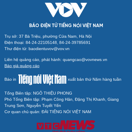
Văn hóa
Giải trí
Sân khấu - Điện ảnh
Nghệ sĩ
BÁO ĐIỆN TỬ TIẾNG NÓI VIỆT NAM
Văn học
Thời trang
Âm nhạc
Sao Việt
Trụ sở: 37 Bà Triệu, phường Cửa Nam, Hà Nội
Di sản
Điện thoại: 84-24-22105148, 84-24-39785691
Thư điện tử: baodientuvov@vov.vn
Liên hệ quảng cáo, phát hành: quangcao@vovnews.vn
Báo giá quảng cáo
Du lịch
Podcast
Báo in
xuất bản thứ Năm hàng tuần
Tư vấn
Câu chuyện thời sự
Săn Tour
Đọc truyện đêm khuya
Tổng Biên tập: NGÔ THIỆU PHONG
check-in
Cửa sổ tình yêu
Phó Tổng Biên tập: Phạm Công Hân, Đặng Thị Khanh, Giang
Kể chuyện cho bé
Trung Sơn, Nguyễn Tuyết Yến
Hạt giống tâm hồn
Cơ quan chủ quản: ĐÀI TIẾNG NÓI VIỆT NAM