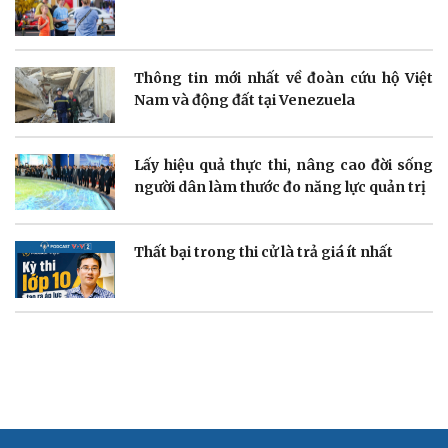
Thông tin doanh nghiệp
Sành điệu
Doanh nghiệp 24h
Tin Công nghệ
Doanh nhân
Trải nghiệm
Vì cộng đồng
Chuyển đổi số
Thông tin mới nhất về đoàn cứu hộ Việt
Nam và động đất tại Venezuela
Lấy hiệu quả thực thi, nâng cao đời sống
người dân làm thước đo năng lực quản trị
Sức khỏe
Đời sống
Dinh dưỡng - món ngon
Nhà đẹp
Cây thuốc
Blog
Thất bại trong thi cử là trả giá ít nhất
Sản phụ khoa
Tình yêu - Gia đình
Nhi khoa
Nam khoa
Làm đẹp - giảm cân
Phòng mạch online
Ăn sạch sống khỏe