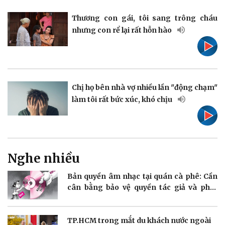
Vụ án
Vũ khí
Thương con gái, tôi sang trông cháu
Tin nóng
Việt Nam
nhưng con rể lại rất hỗn hào
Tư vấn luật
Phân tích
Chị họ bên nhà vợ nhiều lần "động chạm"
Thể thao
Ô tô - Xe máy
làm tôi rất bức xúc, khó chịu
Bóng đá
Ô tô
Lịch thi đấu bóng đá
Xe máy
Thế giới thể thao
Tư vấn
eSports
Hậu trường
Nghe nhiều
Bản quyền âm nhạc tại quán cà phê: Cần
cân bằng bảo vệ quyền tác giả và phát
triển
Doanh nghiệp
Công nghệ
TP.HCM trong mắt du khách nước ngoài