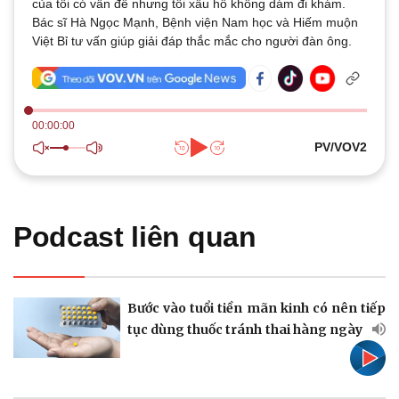
của tôi có vấn đề nhưng tôi xấu hổ không dám đi khám.
Quan sát
Video
Bác sĩ Hà Ngọc Mạnh, Bệnh viện Nam học và Hiếm muộn
Cuộc sống đó đây
Ảnh
Việt Bỉ tư vấn giúp giải đáp thắc mắc cho người đàn ông.
Hồ sơ
E-Magazine
Infographic
00:00:00
PV/VOV2
Kinh tế
Thị trường
Bất động sản
Giá vàng
Podcast liên quan
Khởi nghiệp
Tiêu dùng
Tỷ giá
Chứng khoán
Giá cà phê
Bước vào tuổi tiền mãn kinh có nên tiếp
tục dùng thuốc tránh thai hàng ngày
Pháp luật
Quân sự - Quốc phòng