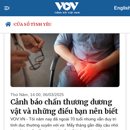
PODCAST
Cửa sổ tình yêu
Englis
CỬA SỔ TÌNH YÊU
/
Chính trị
Xã hội
Đảng
Tin 24h
Tổ chức nhân sự
Dự báo thời tiết
Quốc hội
Giáo dục
Nhận diện sự thật
Dấu ấn VOV
Việc làm
Biển đảo
Thứ Năm, 14:00, 06/03/2025
Cảnh báo chấn thương dương
vật và những điều bạn nên biết
VOV.VN - Tôi năm nay đã ngoài 70 tuổi nhưng vẫn duy trì
tình dục thường xuyên với vợ. Mấy tháng gần đây cậu nhỏ
Thế giới
Multimedia