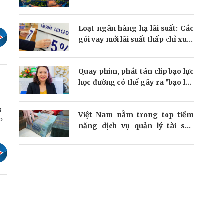
dòng vốn FDI
Loạt ngân hàng hạ lãi suất: Các
gói vay mới lãi suất thấp chỉ xuất
hiện nhỏ giọt
Quay phim, phát tán clip bạo lực
học đường có thể gây ra "bạo lực
kép"?
g
Việt Nam nằm trong top tiềm
p
năng dịch vụ quản lý tài sản
người giàu