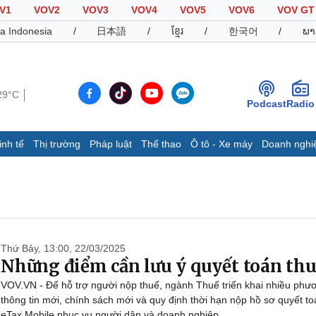
V1
VOV2
VOV3
VOV4
VOV5
VOV6
VOV GT
a Indonesia
/
日本語
/
ខ្មែរ
/
한국어
/
ພາ
29°C
Podcast
Radio
inh tế
Thị trường
Pháp luật
Thể thao
Ô tô - Xe máy
Doanh nghi
Thế giới
Multimedia
K
Quan sát
Video
B
Cuộc sống đó đây
Ảnh
K
Hồ sơ
E-Magazine
Infographic
Thứ Bảy, 13:00, 22/03/2025
Những điểm cần lưu ý quyết toán th
VOV.VN - Để hỗ trợ người nộp thuế, ngành Thuế triển khai nhiều phươ
Thể thao
Ô tô - Xe máy
D
thông tin mới, chính sách mới và quy định thời hạn nộp hồ sơ quyết t
Bóng đá
Ô tô
T
eTax Mobile phục vụ người dân và doanh nghiệp.