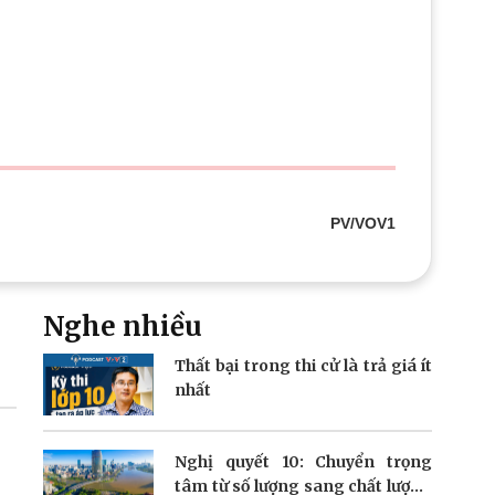
Doanh nghiệp 24h
Tin Công nghệ
Doanh nhân
Trải nghiệm
ì cộng đồng
Chuyển đổi số
u lịch
Podcast
Tư vấn
Câu chuyện thời sự
Săn Tour
Đọc truyện đêm khuya
heck-in
Cửa sổ tình yêu
Kể chuyện cho bé
PV/VOV1
Hạt giống tâm hồn
Nghe nhiều
Thất bại trong thi cử là trả giá ít
nhất
Nghị quyết 10: Chuyển trọng
tâm từ số lượng sang chất lượng