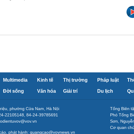
Multimedia
Kinh tế
Thị trường
Pháp luật
Th
Đời sống
Văn hóa
Giải trí
Du lịch
Qu
Triệu, phường Cửa Nam, Hà Nội
Tổng Biên 
-24-22105148, 84-24-39785691
Phó Tổng Bi
aodientuvov@vov.vn
Sơn, Nguyễn
Cơ quan ch
 cáo, phát hành: quangcao@vovnews.vn