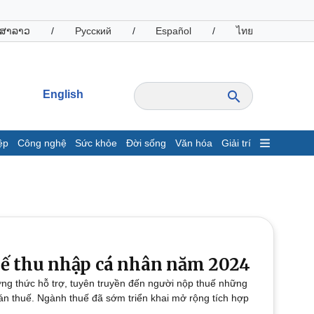
ສາລາວ
/
Русский
/
Español
/
ไทย
English
ệp
Công nghệ
Sức khỏe
Đời sống
Văn hóa
Giải trí
inh tế
Thị trường
ất động sản
Giá vàng
hởi nghiệp
Tiêu dùng
Tỷ giá
Chứng khoán
Giá cà phê
uế thu nhập cá nhân năm 2024
ng thức hỗ trợ, tuyên truyền đến người nộp thuế những
oanh nghiệp
Công nghệ
oán thuế. Ngành thuế đã sớm triển khai mở rộng tích hợp
hông tin doanh nghiệp
Sành điệu