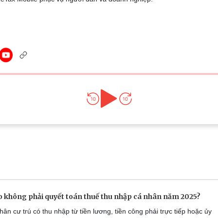
Lịch thi đấu bóng đá
Xe máy
Thế giới thể thao
Tư vấn
eSports
V
Hậu trường
Văn hóa
Giải trí
D
Sân khấu - Điện ảnh
Nghệ sĩ
Văn học
Thời trang
Âm nhạc
Sao Việt
c
Di sản
o không phải quyết toán thuế thu nhập cá nhân năm 2025?
ân cư trú có thu nhập từ tiền lương, tiền công phải trực tiếp hoặc ủy