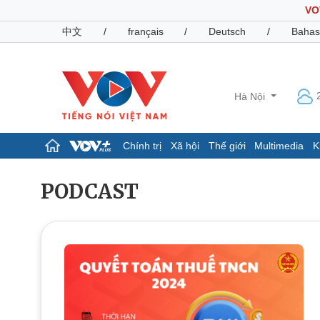
VO
中文
/
français
/
Deutsch
/
Bahas
Hà Nội
Chính trị
Xã hội
Thế giới
Multimedia
K
Chính trị
Xã hội
PODCAST
Đảng
Tin 24h
Tổ chức nhân sự
Dự báo thời tiết
Quốc hội
Giáo dục
Nhận diện sự thật
Dấu ấn VOV
Việc làm
Biển đảo
Pháp luật
Quân sự - Quốc phòng
Vụ án
Vũ khí