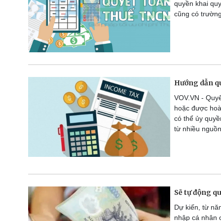
quyền khai quy
cũng có trườn
Hướng dẫn qu
VOV.VN - Quyết
hoặc được hoàn
có thể ủy quyề
từ nhiều nguồn
Sẽ tự động q
Dự kiến, từ nă
nhập cá nhân 