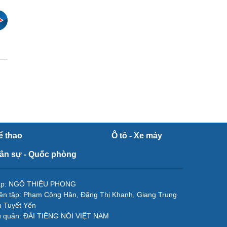
ể thao
Ô tô - Xe máy
ân sự - Quốc phòng
tập: NGÔ THIỆU PHONG
ên tập: Phạm Công Hân, Đặng Thị Khanh, Giang Trung
 Tuyết Yến
ủ quản: ĐÀI TIẾNG NÓI VIỆT NAM