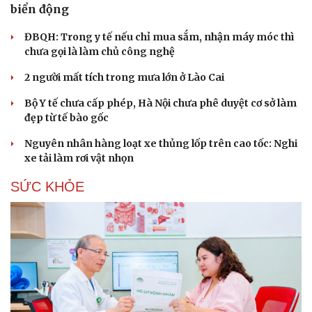
biển động
ĐBQH: Trong y tế nếu chỉ mua sắm, nhận máy móc thì
chưa gọi là làm chủ công nghệ
2 người mất tích trong mưa lớn ở Lào Cai
Bộ Y tế chưa cấp phép, Hà Nội chưa phê duyệt cơ sở làm
đẹp từ tế bào gốc
Nguyên nhân hàng loạt xe thủng lốp trên cao tốc: Nghi
xe tải làm rơi vật nhọn
SỨC KHỎE