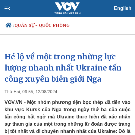
English
QUÂN SỰ - QUỐC PHÒNG
/
Hé lộ về một trong những lực
Chính trị
Xã hội
Đảng
Tin 24h
lượng nhanh nhất Ukraine tấn
Tổ chức nhân sự
Dự báo thời tiết
công xuyên biên giới Nga
Quốc hội
Giáo dục
Nhận diện sự thật
Dấu ấn VOV
Việc làm
Thứ Hai, 06:55, 12/08/2024
Biển đảo
VOV.VN - Một nhóm phương tiện bọc thép đã tiến vào
khu vực Kursk của Nga trong ngày thứ ba của cuộc
tấn công bất ngờ mà Ukraine thực hiện đã xác nhận
sự tham gia của một trong những lữ đoàn được trang
bị tốt nhất và di chuyển nhanh nhất của Ukraine: Đó là