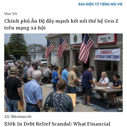
Thể thao
Ô tô - Xe máy
Bóng đá
Ô tô
Lịch thi đấu bóng đá
Xe máy
Thế giới thể thao
Tư vấn
eSports
Hậu trường