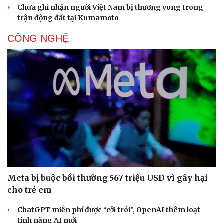
Chưa ghi nhận người Việt Nam bị thương vong trong
trận động đất tại Kumamoto
CÔNG NGHỆ
Văn hóa
Giải trí
Sân khấu - Điện ảnh
Nghệ sĩ
Văn học
Thời trang
Meta bị buộc bồi thường 567 triệu USD vì gây hại
Âm nhạc
Sao Việt
cho trẻ em
Di sản
ChatGPT miễn phí được “cởi trói”, OpenAI thêm loạt
tính năng AI mới