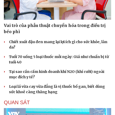
Vai trò của phẫu thuật chuyển hóa trong điều trị
béo phì
Chiết xuất đậu đen mang lại lợi ích gì cho sức khỏe, làn
da?
Tuổi 70 uống 5 loại thuốc mỗi ngày: Giá như chuẩn bị từ
tuổi 40
Tại sao cần cấm kinh doanh khí N2O (khí cười) ngoài
mục đích y tế?
Loại lá vừa cay vừa đắng là vị thuốc bổ gan, biết dùng
sức khoẻ càng thăng hạng
QUAN SÁT