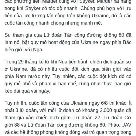
các phương tiện Marder cùng với Stryker. Marder rất nặng
trong khi Stryker có tốc độ nhanh. Chúng phù hợp với ưu
tiên của lực lượng tấn công trên không Ukraine, đó là các
cuộc tấn công nhanh chóng nhưng mạnh mẽ.
Sự tham gia của Lữ đoàn Tấn công đường không 80 đã
làm nổi bật quy mô hoạt động của Ukraine ngay phía Bắc
biên giới với Nga.
Trong 29 tháng kể từ khi Nga tiến hành chiến dịch quân sự
ở Ukraine, đã có nhiều cuộc đột kích qua biên giới vào
phía Nam nước này. Tuy nhiên, các cuộc đột kích đó có
quy mô nhỏ và phạm vi hạn chế, cũng như chưa bao giờ
Thế giới
Multimedia
kéo dài quá vài ngày.
Quan sát
Video
Cuộc sống đó đây
Ảnh
Tuy nhiên, cuộc tấn công của Ukraine ngày 6/8 thì khác. Ít
Hồ sơ
E-Magazine
nhất 3 lữ đoàn, với mỗi lữ đoàn có khoảng 2.000 quân đã
Infographic
tham gia vào chiến dịch gồm: Lữ đoàn 22, Lữ đoàn Cơ
giới 88 và Lữ đoàn Tấn công đường không 80. Pháo, UAV
và các hệ thống phòng không đóng vai trò quan trọng trong