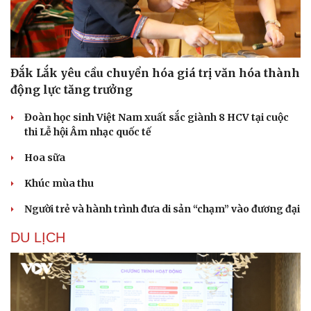
Đắk Lắk yêu cầu chuyển hóa giá trị văn hóa thành
động lực tăng trưởng
Đoàn học sinh Việt Nam xuất sắc giành 8 HCV tại cuộc
thi Lễ hội Âm nhạc quốc tế
Hoa sữa
Khúc mùa thu
Người trẻ và hành trình đưa di sản “chạm” vào đương đại
DU LỊCH
Du lịch
Podcast
Tư vấn
Câu chuyện thời sự
Săn Tour
Đọc truyện đêm khuya
check-in
Cửa sổ tình yêu
Kể chuyện cho bé