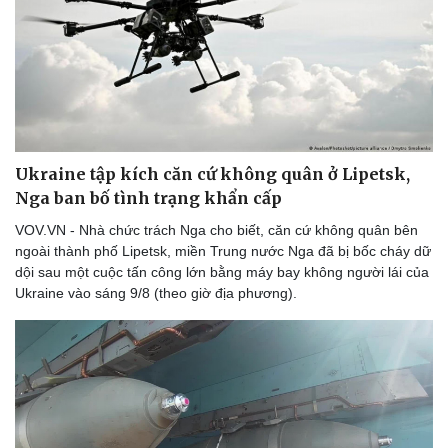
Doanh nghiệp
Công nghệ
Thông tin doanh nghiệp
Sành điệu
Doanh nghiệp 24h
Tin Công nghệ
Doanh nhân
Trải nghiệm
Ukraine tập kích căn cứ không quân ở Lipetsk,
Vì cộng đồng
Chuyển đổi số
Nga ban bố tình trạng khẩn cấp
VOV.VN - Nhà chức trách Nga cho biết, căn cứ không quân bên
ngoài thành phố Lipetsk, miền Trung nước Nga đã bị bốc cháy dữ
dội sau một cuộc tấn công lớn bằng máy bay không người lái của
Ukraine vào sáng 9/8 (theo giờ địa phương).