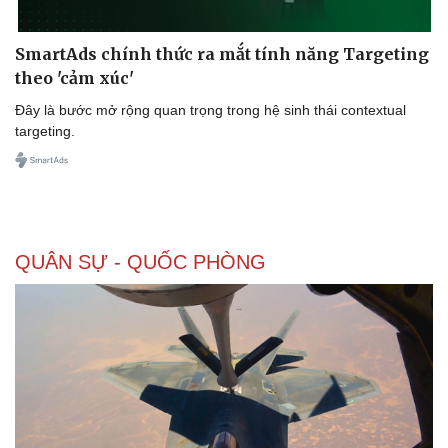
SmartAds chính thức ra mắt tính năng Targeting
theo 'cảm xúc'
Đây là bước mở rộng quan trọng trong hệ sinh thái contextual
targeting.
Sức khỏe
Đời sống
Dinh dưỡng - món ngon
Nhà đẹp
Cây thuốc
Blog
Sản phụ khoa
Tình yêu - Gia đình
Nhi khoa
QUÂN SỰ - QUỐC PHÒNG
Nam khoa
Làm đẹp - giảm cân
Phòng mạch online
Ăn sạch sống khỏe