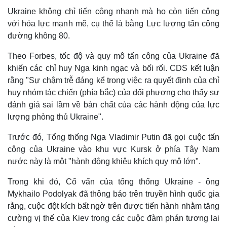
Ukraine không chỉ tiến công nhanh mà họ còn tiến công
với hỏa lực mạnh mẽ, cụ thể là bằng Lực lượng tấn công
đường không 80.
Theo Forbes, tốc độ và quy mô tấn công của Ukraine đã
khiến các chỉ huy Nga kinh ngạc và bối rối. CDS kết luận
rằng "Sự chậm trễ đáng kể trong việc ra quyết định của chỉ
huy nhóm tác chiến (phía bắc) của đối phương cho thấy sự
đánh giá sai lầm về bản chất của các hành động của lực
lượng phòng thủ Ukraine".
Trước đó, Tổng thống Nga Vladimir Putin đã gọi cuộc tấn
công của Ukraine vào khu vực Kursk ở phía Tây Nam
nước này là một "hành động khiêu khích quy mô lớn".
Kinh tế
Thị trường
Trong khi đó, Cố vấn của tổng thống Ukraine - ông
Bất động sản
Giá vàng
Mykhailo Podolyak đã thông báo trên truyền hình quốc gia
Khởi nghiệp
Tiêu dùng
rằng, cuộc đột kích bất ngờ trên được tiến hành nhằm tăng
Tỷ giá
cường vị thế của Kiev trong các cuộc đàm phán tương lai
Chứng khoán