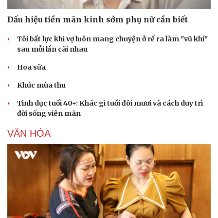
Dấu hiệu tiền mãn kinh sớm phụ nữ cần biết
Tôi bất lực khi vợ luôn mang chuyện ở rể ra làm "vũ khí"
sau mỗi lần cãi nhau
Hoa sữa
Khúc mùa thu
Tình dục tuổi 40+: Khác gì tuổi đôi mươi và cách duy trì
đời sống viên mãn
VĂN HÓA