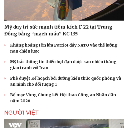
Mỹ duy trì sức mạnh tiêm kích F-22 tại Trung
Đông bằng “mạch máu” KC-135
Khủng hoảng tên lửa Patriot đẩy NATO vào thế lưỡng
nan chiến lược
Mỹ bác thông tin thiếu hụt đạn dược sau nhiều tháng
giao tranh với Iran
Phê duyệt Kế hoạch bồi dưỡng kiến thức quốc phòng và
an ninh cho đối tượng 1
Bế mạc Vòng Chung kết Hội thao Công an Nhân dân
năm 2026
NGƯỜI VIỆT