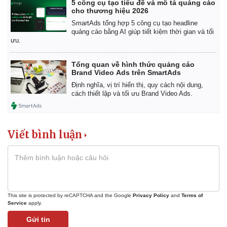
5 công cụ tạo tiêu đề và mô tả quảng cáo
cho thương hiệu 2026
SmartAds tổng hợp 5 công cụ tạo headline
quảng cáo bằng AI giúp tiết kiệm thời gian và tối
ưu.
Tổng quan về hình thức quảng cáo
Brand Video Ads trên SmartAds
Định nghĩa, vị trí hiển thị, quy cách nội dung,
cách thiết lập và tối ưu Brand Video Ads.
Viết bình luận
This site is protected by reCAPTCHA and the Google
Privacy Policy
and
Terms of
Service
apply.
Pháp luật
Quân sự - Quốc phòng
Gửi tin