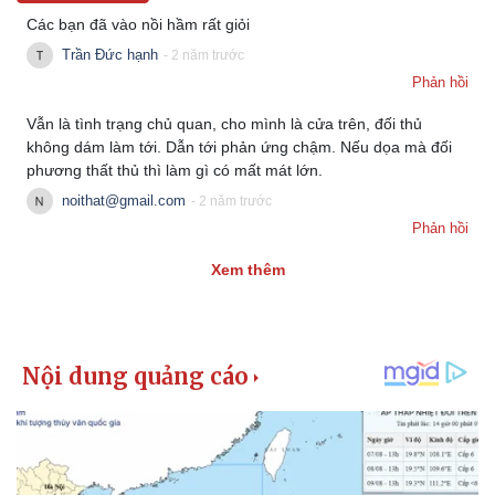
Vụ án
Vũ khí
Các bạn đã vào nồi hầm rất giỏi
Tin nóng
Việt Nam
Tư vấn luật
Phân tích
Trần Đức hạnh
- 2 năm trước
Phản hồi
Vẫn là tình trạng chủ quan, cho mình là cửa trên, đối thủ
không dám làm tới. Dẫn tới phản ứng chậm. Nếu dọa mà đối
phương thất thủ thì làm gì có mất mát lớn.
noithat@gmail.com
- 2 năm trước
Phản hồi
Xem thêm