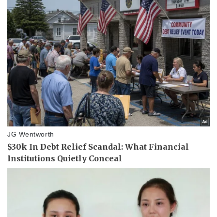
Thể thao
Ô tô - Xe máy
Bóng đá
Ô tô
Lịch thi đấu bóng đá
Xe máy
Thế giới thể thao
Tư vấn
eSports
Hậu trường