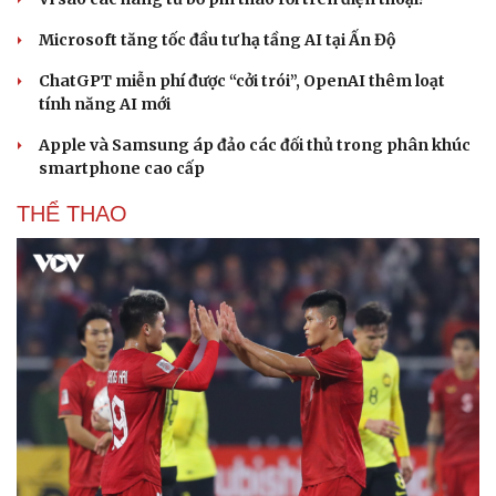
Microsoft tăng tốc đầu tư hạ tầng AI tại Ấn Độ
ChatGPT miễn phí được “cởi trói”, OpenAI thêm loạt
tính năng AI mới
Apple và Samsung áp đảo các đối thủ trong phân khúc
smartphone cao cấp
THỂ THAO
Du lịch
Podcast
Tư vấn
Câu chuyện thời sự
Săn Tour
Đọc truyện đêm khuya
check-in
Cửa sổ tình yêu
Kể chuyện cho bé