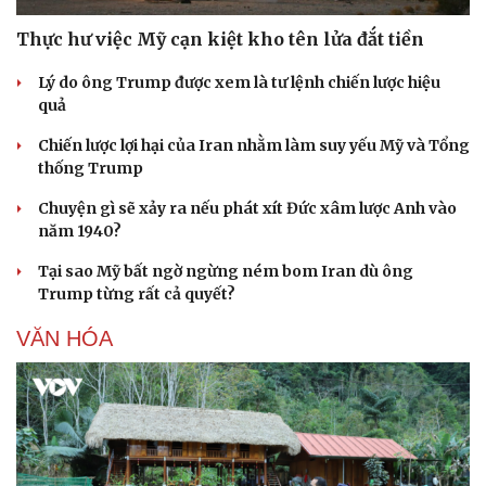
Thực hư việc Mỹ cạn kiệt kho tên lửa đắt tiền
Lý do ông Trump được xem là tư lệnh chiến lược hiệu
quả
Chiến lược lợi hại của Iran nhằm làm suy yếu Mỹ và Tổng
thống Trump
Chuyện gì sẽ xảy ra nếu phát xít Đức xâm lược Anh vào
năm 1940?
Tại sao Mỹ bất ngờ ngừng ném bom Iran dù ông
Trump từng rất cả quyết?
VĂN HÓA