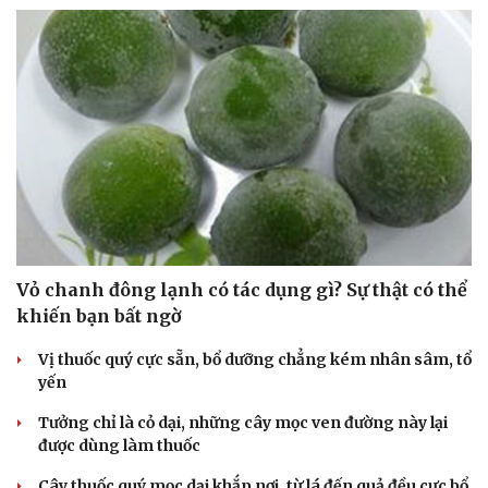
Vỏ chanh đông lạnh có tác dụng gì? Sự thật có thể
khiến bạn bất ngờ
Vị thuốc quý cực sẵn, bổ dưỡng chẳng kém nhân sâm, tổ
yến
Tưởng chỉ là cỏ dại, những cây mọc ven đường này lại
được dùng làm thuốc
Cải chính
Cây thuốc quý mọc dại khắp nơi, từ lá đến quả đều cực bổ