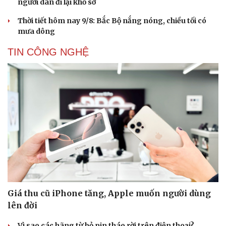
người dân đi lại khổ sở
Thời tiết hôm nay 9/8: Bắc Bộ nắng nóng, chiều tối có
mưa dông
TIN CÔNG NGHỆ
Giá thu cũ iPhone tăng, Apple muốn người dùng
lên đời
Vì sao các hãng từ bỏ pin tháo rời trên điện thoại?