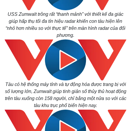
USS Zumwalt
trông rất “thanh mảnh” với thiết kế đa giác
giúp hấp thụ tối đa tín hiệu radar khiến con tàu hiện lên
“nhỏ hơn nhiều so với thực tế” trên màn hình radar của đối
phương.
Tàu có hệ thống máy tính và tự động hóa được trang bị với
Thế giới
Multimedia
số lượng lớn, Zumwalt giúp tinh giản số thủy thủ hoạt động
Quan sát
Video
trên tàu xuống còn 158 người, chỉ bằng một nửa so với các
Cuộc sống đó đây
Ảnh
Hồ sơ
E-Magazine
tàu khu trục phổ biến hiện nay.
Infographic