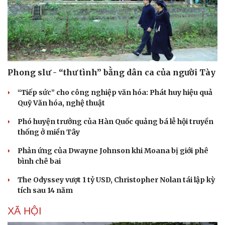
Phong slư - “thư tình” bằng dân ca của người Tày
“Tiếp sức” cho công nghiệp văn hóa: Phát huy hiệu quả
Quỹ Văn hóa, nghệ thuật
Phó huyện trưởng của Hàn Quốc quảng bá lễ hội truyền
thống ở miền Tây
Văn hóa
Giải trí
Phản ứng của Dwayne Johnson khi Moana bị giới phê
bình chê bai
Sân khấu - Điện ảnh
Nghệ sĩ
Văn học
Thời trang
The Odyssey vượt 1 tỷ USD, Christopher Nolan tái lập kỳ
Âm nhạc
Sao Việt
tích sau 14 năm
Di sản
XÃ HỘI