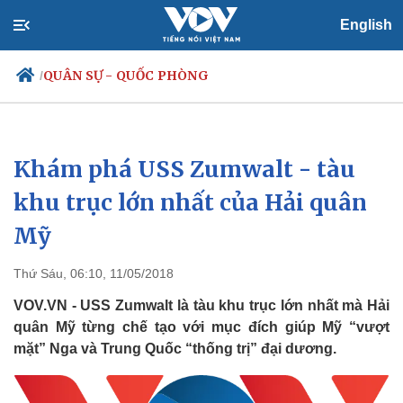
English
QUÂN SỰ - QUỐC PHÒNG
/
Khám phá USS Zumwalt - tàu
Chính trị
Xã hội
Đảng
Tin 24h
khu trục lớn nhất của Hải quân
Tổ chức nhân sự
Dự báo thời tiết
Mỹ
Quốc hội
Giáo dục
Nhận diện sự thật
Dấu ấn VOV
Việc làm
Thứ Sáu, 06:10, 11/05/2018
Biển đảo
VOV.VN - USS Zumwalt là tàu khu trục lớn nhất mà Hải
quân Mỹ từng chế tạo với mục đích giúp Mỹ “vượt
mặt” Nga và Trung Quốc “thống trị” đại dương.