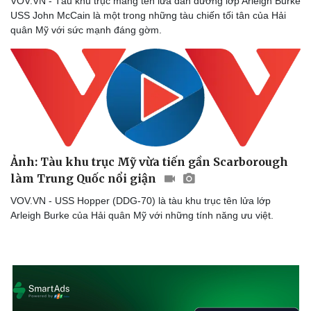
VOV.VN - Tàu khu trục mang tên lửa dẫn đường lớp Arleigh Burke
USS John McCain là một trong những tàu chiến tối tân của Hải
quân Mỹ với sức mạnh đáng gờm.
Doanh nghiệp
Công nghệ
Thông tin doanh nghiệp
Sành điệu
Doanh nghiệp 24h
Tin Công nghệ
Doanh nhân
Trải nghiệm
Vì cộng đồng
Chuyển đổi số
Ảnh: Tàu khu trục Mỹ vừa tiến gần Scarborough
làm Trung Quốc nổi giận
VOV.VN - USS Hopper (DDG-70) là tàu khu trục tên lửa lớp
Arleigh Burke của Hải quân Mỹ với những tính năng ưu việt.