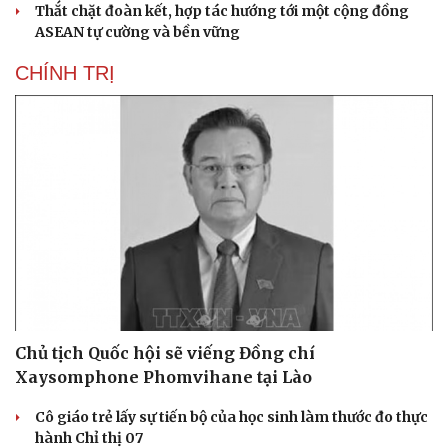
Thắt chặt đoàn kết, hợp tác hướng tới một cộng đồng
ASEAN tự cường và bền vững
CHÍNH TRỊ
Sức khỏe
Đời sống
Dinh dưỡng - món ngon
Nhà đẹp
Cây thuốc
Blog
Sản phụ khoa
Tình yêu - Gia đình
Nhi khoa
Nam khoa
Làm đẹp - giảm cân
Phòng mạch online
Ăn sạch sống khỏe
Chủ tịch Quốc hội sẽ viếng Đồng chí
Xaysomphone Phomvihane tại Lào
Cô giáo trẻ lấy sự tiến bộ của học sinh làm thước đo thực
hành Chỉ thị 07