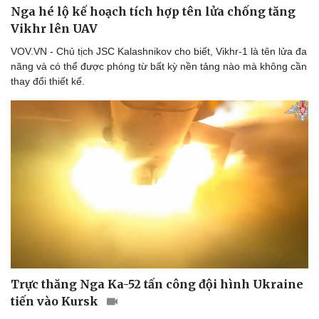
Nga hé lộ kế hoạch tích hợp tên lửa chống tăng
Vikhr lên UAV
VOV.VN - Chủ tịch JSC Kalashnikov cho biết, Vikhr-1 là tên lửa đa
Thể thao
Ô tô - Xe máy
năng và có thể được phóng từ bất kỳ nền tảng nào mà không cần
Bóng đá
Ô tô
thay đổi thiết kế.
Lịch thi đấu bóng đá
Xe máy
Thế giới thể thao
Tư vấn
eSports
Hậu trường
Trực thăng Nga Ka-52 tấn công đội hình Ukraine
tiến vào Kursk