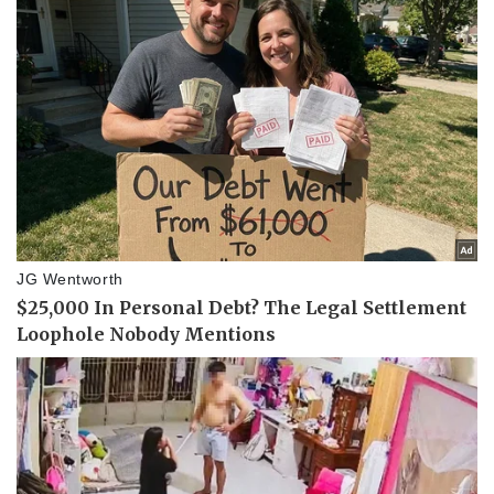
Pháp luật
Quân sự - Quốc phòng
Vụ án
Vũ khí
Tin nóng
Việt Nam
Tư vấn luật
Phân tích