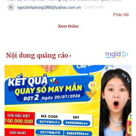
ngocbinhphong1966@yahoo.com.vn
- 2 năm trước
Phản hồi
Xem thêm
Kinh tế
Thị trường
Bất động sản
Giá vàng
Khởi nghiệp
Tiêu dùng
Tỷ giá
Chứng khoán
Giá cà phê