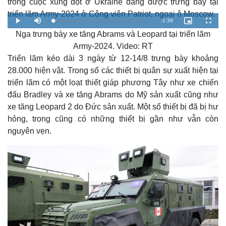
trong cuộc xung đột ở Ukraine đang được trưng bày tại
triển lãm Army-2024 ở Công viên Patriot, ngoại ô Moscow.
R
-
1:39
L
P
M
P
F
o
l
u
i
u
a
Nga trưng bày xe tăng Abrams và Leopard tại triển lãm
a
t
c
l
e
d
y
e
t
l
e
u
s
Army-2024. Video: RT
d
r
c
m
:
e
r
Triển lãm kéo dài 3 ngày từ 12-14/8 trưng bày khoảng
2
-
e
5
i
e
a
.
n
n
28.000 hiện vật. Trong số các thiết bị quân sự xuất hiện tại
5
-
1
P
triển lãm có một loạt thiết giáp phương Tây như xe chiến
i
%
i
c
đấu Bradley và xe tăng Abrams do Mỹ sản xuất cũng như
t
n
u
r
xe tăng Leopard 2 do Đức sản xuất. Một số thiết bị đã bị hư
e
i
hỏng, trong cũng có những thiết bị gần như vẫn còn
n
nguyên vẹn.
g
T
i
m
e