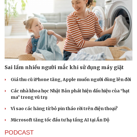
Sức khỏe
Đời sống
Dinh dưỡng - món ngon
Nhà đẹp
Cây thuốc
Blog
Sản phụ khoa
Tình yêu - Gia đình
Nhi khoa
Nam khoa
Làm đẹp - giảm cân
Phòng mạch online
Ăn sạch sống khỏe
Sai lầm nhiều người mắc khi sử dụng máy giặt
Giá thu cũ iPhone tăng, Apple muốn người dùng lên đời
Các nhà khoa học Nhật Bản phát hiện dấu hiệu của “hạt
ma” trong vũ trụ
Vì sao các hãng từ bỏ pin tháo rời trên điện thoại?
Microsoft tăng tốc đầu tư hạ tầng AI tại Ấn Độ
PODCAST