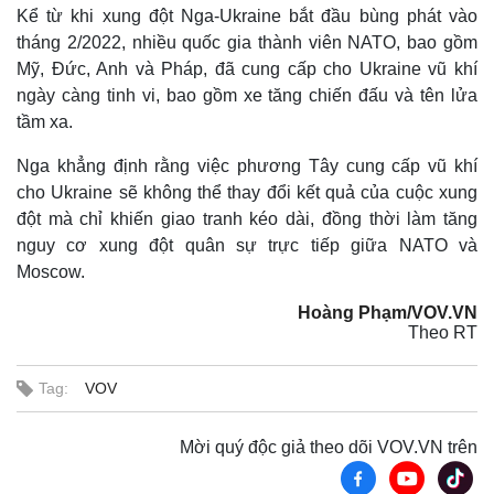
Kể từ khi xung đột Nga-Ukraine bắt đầu bùng phát vào
tháng 2/2022, nhiều quốc gia thành viên NATO, bao gồm
Mỹ, Đức, Anh và Pháp, đã cung cấp cho Ukraine vũ khí
ngày càng tinh vi, bao gồm xe tăng chiến đấu và tên lửa
tầm xa.
Nga khẳng định rằng việc phương Tây cung cấp vũ khí
cho Ukraine sẽ không thể thay đổi kết quả của cuộc xung
Thế giới
Multimedia
đột mà chỉ khiến giao tranh kéo dài, đồng thời làm tăng
Quan sát
Video
nguy cơ xung đột quân sự trực tiếp giữa NATO và
Cuộc sống đó đây
Ảnh
Moscow.
Hồ sơ
E-Magazine
Infographic
Hoàng Phạm/VOV.VN
Theo RT
Tag:
VOV
Mời quý độc giả theo dõi VOV.VN trên