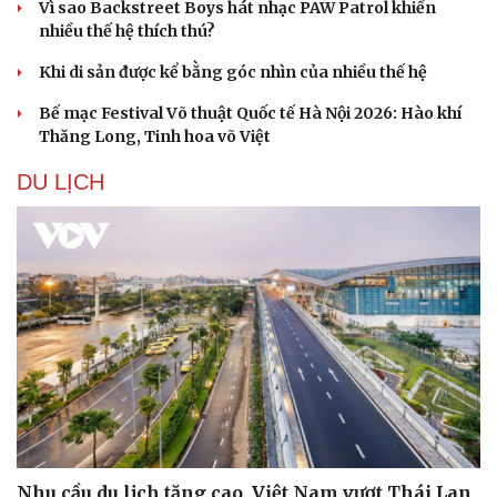
Vì sao Backstreet Boys hát nhạc PAW Patrol khiến
nhiều thế hệ thích thú?
Khi di sản được kể bằng góc nhìn của nhiều thế hệ
Văn hóa
Giải trí
Sân khấu - Điện ảnh
Nghệ sĩ
Bế mạc Festival Võ thuật Quốc tế Hà Nội 2026: Hào khí
Văn học
Thời trang
Thăng Long, Tinh hoa võ Việt
Âm nhạc
Sao Việt
Di sản
DU LỊCH
Nhu cầu du lịch tăng cao, Việt Nam vượt Thái Lan