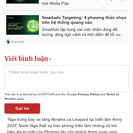
một Media Plan.
Smartads Targeting: 4 phương thức chọn
trên hệ thống quảng cáo
SmartAds tập trung vào việc nhắm đúng đối
tượng, đúng ngữ cảnh và thời điểm để tối ưu.
Viết bình luận
This site is protected by reCAPTCHA and the Google
Privacy Policy
and
Terms of
Service
apply.
Gửi tin
'Nga trưng bày xe tăng Abrams và Leopard tại triển lãm Army
2024' Nước Nga thật sự hào phóng triển lảm những vũ khí
hiện đại bí mật của Phương tây cho khách tham quan xem.