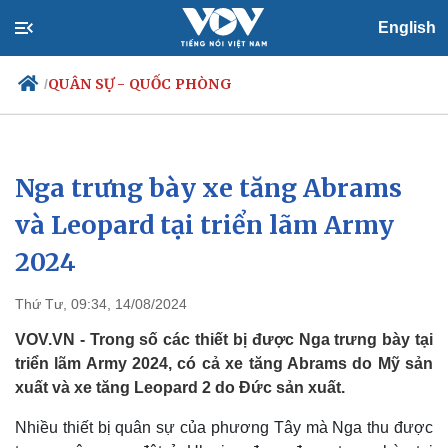
English
QUÂN SỰ - QUỐC PHÒNG
/
Nga trưng bày xe tăng Abrams
Chính trị
Xã hội
Đảng
Tin 24h
và Leopard tại triển lãm Army
Tổ chức nhân sự
Dự báo thời tiết
2024
Quốc hội
Giáo dục
Nhận diện sự thật
Dấu ấn VOV
Việc làm
Thứ Tư, 09:34, 14/08/2024
Biển đảo
VOV.VN - Trong số các thiết bị được Nga trưng bày tại
triển lãm Army 2024, có cả xe tăng Abrams do Mỹ sản
xuất và xe tăng Leopard 2 do Đức sản xuất.
Nhiều thiết bị quân sự của phương Tây mà Nga thu được