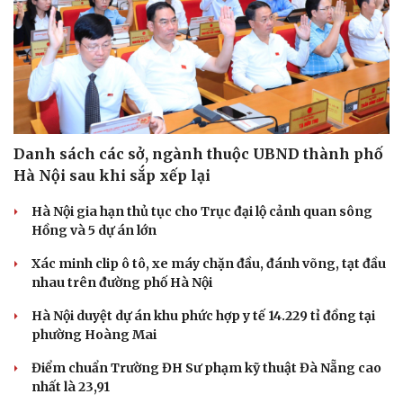
Du lịch
Podcast
Tư vấn
Câu chuyện thời sự
Săn Tour
Đọc truyện đêm khuya
check-in
Cửa sổ tình yêu
Kể chuyện cho bé
Hạt giống tâm hồn
Danh sách các sở, ngành thuộc UBND thành phố
Hà Nội sau khi sắp xếp lại
Hà Nội gia hạn thủ tục cho Trục đại lộ cảnh quan sông
Hồng và 5 dự án lớn
Xác minh clip ô tô, xe máy chặn đầu, đánh võng, tạt đầu
nhau trên đường phố Hà Nội
Hà Nội duyệt dự án khu phức hợp y tế 14.229 tỉ đồng tại
phường Hoàng Mai
Điểm chuẩn Trường ĐH Sư phạm kỹ thuật Đà Nẵng cao
nhất là 23,91