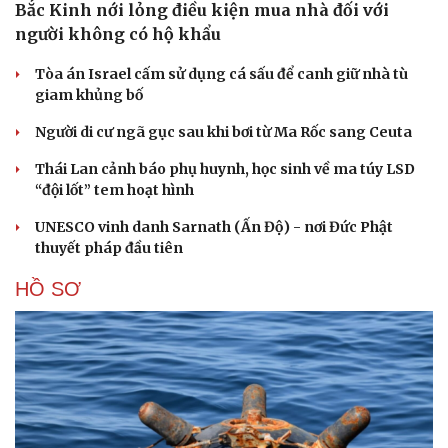
Bắc Kinh nới lỏng điều kiện mua nhà đối với
người không có hộ khẩu
Tòa án Israel cấm sử dụng cá sấu để canh giữ nhà tù
giam khủng bố
Người di cư ngã gục sau khi bơi từ Ma Rốc sang Ceuta
Thái Lan cảnh báo phụ huynh, học sinh về ma túy LSD
“đội lốt” tem hoạt hình
UNESCO vinh danh Sarnath (Ấn Độ) - nơi Đức Phật
thuyết pháp đầu tiên
HỒ SƠ