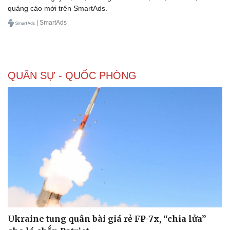
quảng cáo mới trên SmartAds.
| SmartAds
Doanh nghiệp
Công nghệ
Thông tin doanh nghiệp
Sành điệu
Doanh nghiệp 24h
Tin Công nghệ
Doanh nhân
Trải nghiệm
QUÂN SỰ - QUỐC PHÒNG
Vì cộng đồng
Chuyển đổi số
Ukraine tung quân bài giá rẻ FP-7x, “chia lửa”