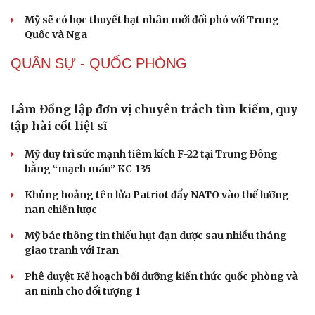
Xung đột Mỹ - Iran tạo hiệu ứng domino, Ukraine
chịu ảnh hưởng
ASEAN 59 năm thành lập: Khẳng định bản lĩnh và giá trị
sức hút
Khủng hoảng tên lửa Patriot đẩy NATO vào thế lưỡng
Du lịch
Podcast
nan chiến lược
Tư vấn
Câu chuyện thời sự
Đột phá hiếm hoi tại Gaza giữa những hoài nghi
Săn Tour
Đọc truyện đêm khuya
check-in
Cửa sổ tình yêu
Mỹ sẽ có học thuyết hạt nhân mới đối phó với Trung
Kể chuyện cho bé
Quốc và Nga
Hạt giống tâm hồn
QUÂN SỰ - QUỐC PHÒNG