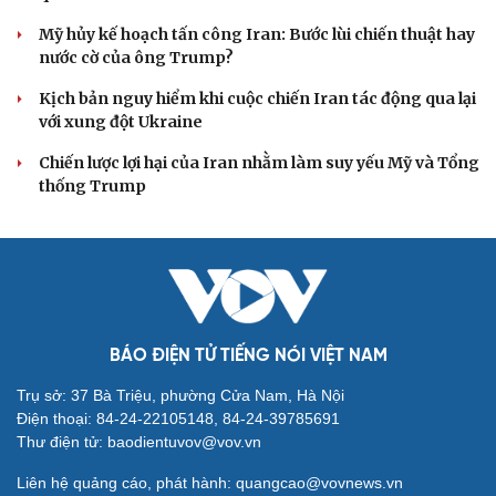
Đông bằng “mạch máu” KC-135
Mỹ bác thông tin thiếu hụt đạn dược sau nhiều tháng
giao tranh với Iran
Tàu ngầm Nga "mặc áo giáp” để đối phó UAV Ukraine
Tên lửa Banderol bất ngờ xuất hiện trên bệ phóng mặt
đất, Nga tính gì ở Ukraine?
Litva đẩy mạnh sản xuất UAV nội địa theo thỏa thuận với
Ukraine
PHÂN TÍCH
Iran tranh thủ “khoảng ngừng” giao tranh với
Mỹ để củng cố sức mạnh quân sự
Lý do ông Trump được xem là tư lệnh chiến lược hiệu
quả