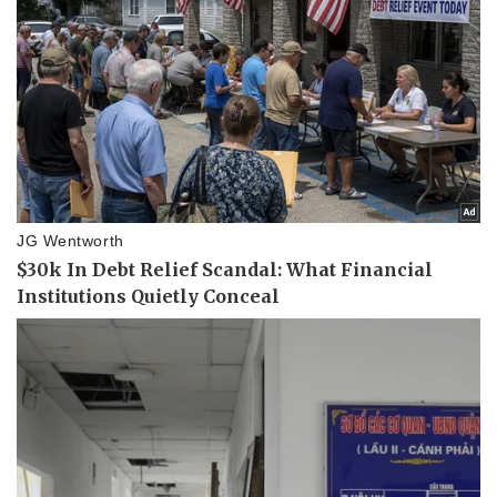
Thể thao
Ô tô - Xe máy
Bóng đá
Ô tô
Lịch thi đấu bóng đá
Xe máy
Thế giới thể thao
Tư vấn
eSports
Hậu trường