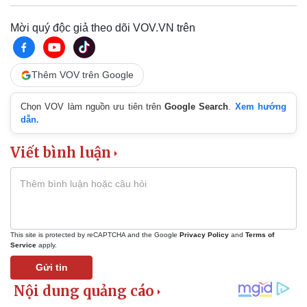
Mời quý độc giả theo dõi VOV.VN trên
Pháp luật
Quân sự - Quốc phòng
Vụ án
Vũ khí
Thêm VOV trên Google
Tin nóng
Việt Nam
Tư vấn luật
Phân tích
Chọn VOV làm nguồn ưu tiên trên
Google Search
.
Xem hướng
dẫn.
Viết bình luận
This site is protected by reCAPTCHA and the Google
Privacy Policy
and
Terms of
Service
apply.
Gửi tin