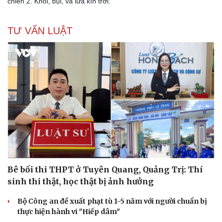
chiến 2. Khói, bụi, và lửa kín trời.
TƯ VẤN LUẬT
Văn hóa
Giải trí
Sân khấu - Điện ảnh
Nghệ sĩ
Văn học
Thời trang
Âm nhạc
Sao Việt
Di sản
Bê bối thi THPT ở Tuyên Quang, Quảng Trị: Thí
sinh thi thật, học thật bị ảnh hưởng
Bộ Công an đề xuất phạt tù 1-5 năm với người chuẩn bị
thực hiện hành vi "Hiếp dâm"