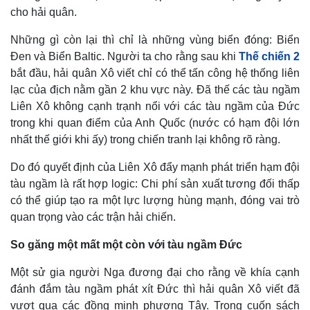
cho hải quân.
Những gì còn lại thì chỉ là những vùng biển đóng: Biển
Đen và Biển Baltic. Người ta cho rằng sau khi
Thế chiến 2
bắt đầu, hải quân Xô viết chỉ có thể tấn công hệ thống liên
lạc của địch nằm gần 2 khu vực này. Đã thế các tàu ngầm
Liên Xô không cạnh trạnh nổi với các tàu ngầm của Đức
trong khi quan điểm của Anh Quốc (nước có hạm đội lớn
nhất thế giới khi ấy) trong chiến tranh lại không rõ ràng.
Do đó quyết định của Liên Xô đẩy mạnh phát triển hạm đội
tàu ngầm là rất hợp logic: Chi phí sản xuất tương đối thấp
có thể giúp tạo ra một lực lượng hùng mạnh, đóng vai trò
quan trọng vào các trận hải chiến.
Thế giới
Multimedia
Quan sát
Video
So găng một mất một còn với tàu ngầm Đức
Cuộc sống đó đây
Ảnh
Hồ sơ
E-Magazine
Một sử gia người Nga đương đại cho rằng về khía cạnh
Infographic
đánh đắm tàu ngầm phát xít Đức thì hải quân Xô viết đã
vượt qua các đồng minh phương Tây. Trong cuốn sách