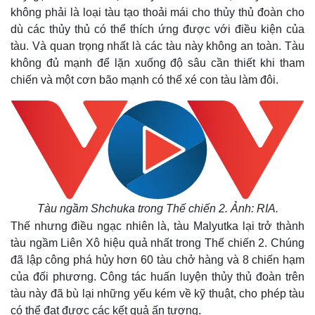
Khởi nghiệp
Tiêu dùng
không phải là loại tàu tạo thoải mái cho thủy thủ đoàn cho
Tỷ giá
dù các thủy thủ có thể thích ứng được với điều kiện của
Chứng khoán
tàu. Và quan trọng nhất là các tàu này không an toàn. Tàu
Giá cà phê
không đủ mạnh để lặn xuống độ sâu cần thiết khi tham
chiến và một cơn bão mạnh có thể xé con tàu làm đôi.
Tàu ngầm Shchuka trong Thế chiến 2. Ảnh: RIA.
Thế nhưng điều ngạc nhiên là, tàu Malyutka lại trở thành
tàu ngầm Liên Xô hiệu quả nhất trong Thế chiến 2. Chúng
đã lập công phá hủy hơn 60 tàu chở hàng và 8 chiến hạm
của đối phương. Công tác huấn luyện thủy thủ đoàn trên
tàu này đã bù lại những yếu kém về kỹ thuật, cho phép tàu
có thể đạt được các kết quả ấn tượng.