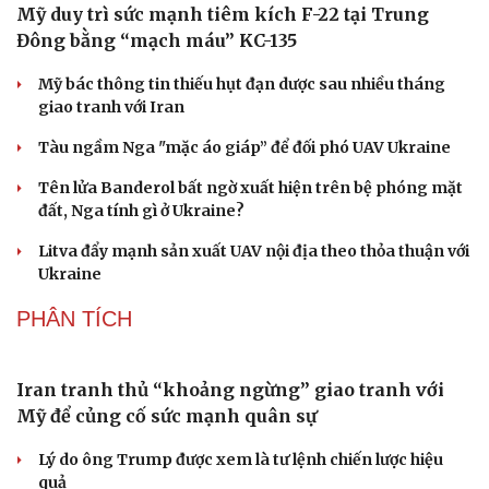
VIỆT NAM
Phê duyệt Kế hoạch bồi dưỡng kiến thức quốc
phòng và an ninh cho đối tượng 1
Bế mạc Vòng Chung kết Hội thao Công an Nhân dân
năm 2026
Tăng cường tuyên truyền, bảo vệ vững chắc biên giới
Việt Nam – Campuchia
Đại tướng Nguyễn Trọng Nghĩa chào xã giao lãnh đạo
Cải chính
Đảng, Nhà nước Lào
Đại tướng Phan Văn Giang chủ trì lễ đón Bộ trưởng Quốc
phòng Malaysia
VŨ KHÍ
Mỹ duy trì sức mạnh tiêm kích F-22 tại Trung