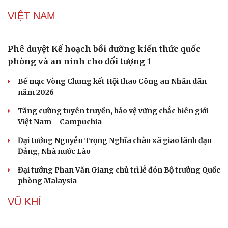
Lâm Đồng lập đơn vị chuyên trách tìm kiếm, quy
tập hài cốt liệt sĩ
Mỹ duy trì sức mạnh tiêm kích F-22 tại Trung Đông
bằng “mạch máu” KC-135
Khủng hoảng tên lửa Patriot đẩy NATO vào thế lưỡng
nan chiến lược
Mỹ bác thông tin thiếu hụt đạn dược sau nhiều tháng
giao tranh với Iran
Phê duyệt Kế hoạch bồi dưỡng kiến thức quốc phòng và
an ninh cho đối tượng 1