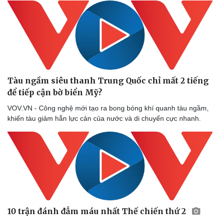
Tàu ngầm siêu thanh Trung Quốc chỉ mất 2 tiếng
để tiếp cận bờ biển Mỹ?
VOV.VN - Công nghệ mới tạo ra bong bóng khí quanh tàu ngầm,
khiến tàu giảm hẳn lực cản của nước và di chuyển cực nhanh.
Sức khỏe
Đời sống
Dinh dưỡng - món ngon
Nhà đẹp
Cây thuốc
Blog
Sản phụ khoa
Tình yêu - Gia đình
10 trận đánh đẫm máu nhất Thế chiến thứ 2
Nhi khoa