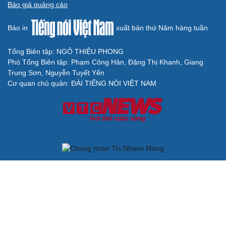
Mỹ hủy kế hoạch tấn công Iran: Bước lùi chiến thuật hay
nước cờ của ông Trump?
Kịch bản nguy hiểm khi cuộc chiến Iran tác động qua lại
với xung đột Ukraine
Chiến lược lợi hại của Iran nhằm làm suy yếu Mỹ và Tổng
thống Trump
BÁO ĐIỆN TỬ TIẾNG NÓI VIỆT NAM
Trụ sở: 37 Bà Triệu, phường Cửa Nam, Hà Nội
Điện thoại: 84-24-22105148, 84-24-39785691
Thư điện tử: baodientuvov@vov.vn
Liên hệ quảng cáo, phát hành: quangcao@vovnews.vn
Báo giá quảng cáo