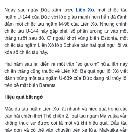
Ngay sau ngày Đức xâm lược
Liên Xô
, một chiếc tàu
ngầm U-144 của Đức với lớp giáp mạnh hơn hẳn đã đánh
đắm một chiếc tàu ngầm M-98 của Liên Xô. Nhưng chính
chiếc tàu U-144 này gặp phải số phận tương tự vào một
tháng rưỡi sau đó. Ở ngoài khơi vùng biển Estonia, một
chiếc tàu ngầm Liên Xô lớp Schuka bắn hai quả ngư lôi và
xóa sổ chiếc tàu này.
Hai năm sau lại diễn ra một trận “so gươm” nữa, lần này
chiến thắng cũng thuộc về Liên Xô: Ba quả ngư lôi Xô viết
đánh trúng một tàu ngầm U-639 của Đức đang rải thủy lôi
trên bề mặt biển Barents.
Hiệu quả bất ngờ
Mặc dù tàu ngầm Liên Xô rất nhanh và hiệu quả trong các
trận hải chiến thời Thế chiến 2, loạt tàu ngầm Malyutka vẫn
Kinh tế
Thị trường
không thực sự được coi là một vũ khí hiệu quả. Dẫu tàu
Bất động sản
Giá vàng
này gọn và có thể vận chuyển trên xe lửa, Malyutka vẫn