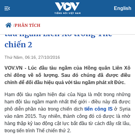
English
Sức mạnh sát thủ của hạm đội
PHÂN TÍCH
/
tàu ngầm Liên Xô trong Thế
chiến 2
Chính trị
Xã hội
Thứ Năm, 06:16, 27/10/2016
Đảng
Tin 24h
VOV.VN - Lúc đầu tàu ngầm của Hồng quân Liên Xô
Tổ chức nhân sự
Dự báo thời tiết
chỉ đông về số lượng. Sau đó chúng đã được điều
Quốc hội
Giáo dục
chỉnh để đối đầu hiệu quả với tàu ngầm phát xít Đức.
Nhận diện sự thật
Dấu ấn VOV
Việc làm
Hạm đội tàu ngầm hiện đại của Nga là một trong những
Biển đảo
hạm đội tàu ngầm mạnh nhất thế giới - điều này đã được
phô diễn phần nào trong chiến dịch
tiến công IS
ở Syria
vào năm 2015. Tuy nhiên, thành công đó có được là nhờ
hàng thập kỷ lao động cật lực bắt đầu từ cách đây rất lâu,
trong tiến trình Thế chiến thứ 2.