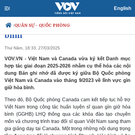
English
Việt Nam-Canada thúc đẩy hợp
tác trong lĩnh vực gìn giữ hòa
QUÂN SỰ - QUỐC PHÒNG
/
bình
Thứ Năm, 18:33, 27/03/2025
Chính trị
Xã hội
VOV.VN - Việt Nam và Canada vừa ký kết Danh mục
Đảng
Tin 24h
hợp tác giai đoạn 2025-2026 nhằm cụ thể hóa các nội
Tổ chức nhân sự
Dự báo thời tiết
dung Bản ghi nhớ đã được ký giữa Bộ Quốc phòng
Quốc hội
Giáo dục
Việt Nam và Canada vào tháng 9/2023 về lĩnh vực gìn
Nhận diện sự thật
Dấu ấn VOV
giữ hòa bình.
Việc làm
Biển đảo
Theo đó, Bộ Quốc phòng Canada cam kết tiếp tục hỗ trợ
Việt Nam trong công tác huấn luyện sĩ quan gìn giữ hòa
bình (GGHB) LHQ thông qua các khóa đào tạo chuyên
môn và chương trình trao đổi sĩ quan Việt Nam sang tham
gia giảng dạy tại Canada. Một trong những nội dung trọng