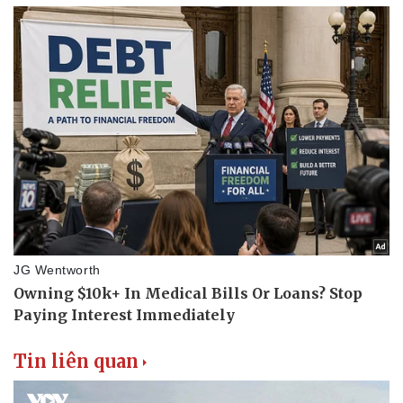
Sức khỏe
Đời sống
Dinh dưỡng - món ngon
Nhà đẹp
Cây thuốc
Blog
Sản phụ khoa
Tình yêu - Gia đình
Nhi khoa
Nam khoa
Làm đẹp - giảm cân
Phòng mạch online
Ăn sạch sống khỏe
Tin liên quan