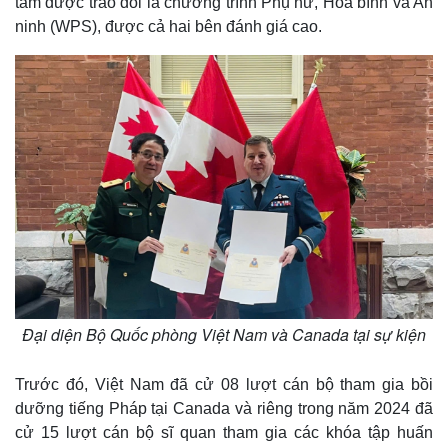
tâm được trao đổi là chương trình Phụ nữ, Hòa bình và An
ninh (WPS), được cả hai bên đánh giá cao.
Đại diện Bộ Quốc phòng Việt Nam và Canada tại sự kiện
Thế giới
Multimedia
Quan sát
Video
Trước đó, Việt Nam đã cử 08 lượt cán bộ tham gia bồi
Cuộc sống đó đây
Ảnh
dưỡng tiếng Pháp tại Canada và riêng trong năm 2024 đã
Hồ sơ
E-Magazine
cử 15 lượt cán bộ sĩ quan tham gia các khóa tập huấn
Infographic