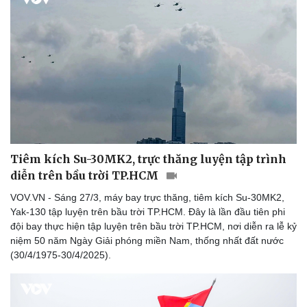
Tiêm kích Su-30MK2, trực thăng luyện tập trình
diễn trên bầu trời TP.HCM
VOV.VN - Sáng 27/3, máy bay trực thăng, tiêm kích Su-30MK2,
Yak-130 tập luyện trên bầu trời TP.HCM. Đây là lần đầu tiên phi
Văn hóa
Giải trí
đội bay thực hiện tập luyện trên bầu trời TP.HCM, nơi diễn ra lễ kỷ
Sân khấu - Điện ảnh
Nghệ sĩ
niệm 50 năm Ngày Giải phóng miền Nam, thống nhất đất nước
Văn học
Thời trang
(30/4/1975-30/4/2025).
Âm nhạc
Sao Việt
Di sản