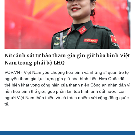
Tư vấn
Câu chuyện thời sự
Săn Tour
Đọc truyện đêm khuya
check-in
Cửa sổ tình yêu
Kể chuyện cho bé
Hạt giống tâm hồn
Nữ cảnh sát tự hào tham gia gìn giữ hòa bình Việt
Nam trong phái bộ LHQ
VOV.VN - Việt Nam yêu chuộng hòa bình và những sĩ quan trẻ tự
nguyện tham gia lực lượng gìn giữ hòa bình Liên Hợp Quốc đã
thể hiện khát vọng cống hiến của thanh niên Công an nhân dân vì
nền hòa bình thế giới, góp phần lan tỏa hình ảnh đất nước, con
người Việt Nam thân thiện và có trách nhiệm với cộng đồng quốc
tế.