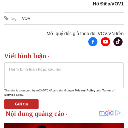
Hồ Điệp/VOV1
Kinh tế
Thị trường
Bất động sản
Giá vàng
Tag:
VOV
Khởi nghiệp
Tiêu dùng
Tỷ giá
Mời quý độc giả theo dõi VOV.VN trên
Chứng khoán
Giá cà phê
Viết bình luận
This site is protected by reCAPTCHA and the Google
Privacy Policy
and
Terms of
Service
apply.
Gửi tin