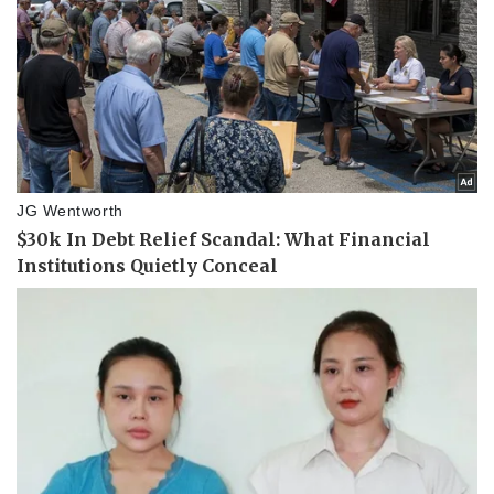
Thể thao
Ô tô - Xe máy
Bóng đá
Ô tô
Lịch thi đấu bóng đá
Xe máy
Thế giới thể thao
Tư vấn
eSports
Hậu trường