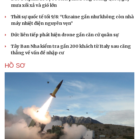
mưa xối xả và gió lớn
Thời sự quốc tế tối 9/8: “Ukraine gần như không còn nhà
máy nhiệt điện nguyên vẹn”
Đức liên tiếp phát hiện drone gần căn cứ quân sự
Văn hóa
Giải trí
Tây Ban Nha kiểm tra gần 200 khách từ Italy sau căng
Sân khấu - Điện ảnh
Nghệ sĩ
thẳng về vấn đề nhập cư
Văn học
Thời trang
Âm nhạc
Sao Việt
HỒ SƠ
Di sản