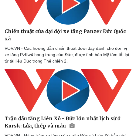
Chiến thuật của đại đội xe tăng Panzer Đức Quốc
xã
Sức khỏe
Đời sống
VOV.VN - Các hướng dẫn chiến thuật dưới đây dành cho đơn vị
Dinh dưỡng - món ngon
Nhà đẹp
xe tăng PzKw4 hạng trung của Đức, được tình báo Mỹ tóm tắt lại
Cây thuốc
Blog
từ tài liệu Đức trong Thế chiến 2.
Sản phụ khoa
Tình yêu - Gia đình
Nhi khoa
Nam khoa
Làm đẹp - giảm cân
Phòng mạch online
Ăn sạch sống khỏe
Trận đấu tăng Liên Xô - Đức lớn nhất lịch sử ở
Kursk: Lửa, thép và máu
VOV.VN - Hàng trăm xe tăng của quân Đức và Liên Xô bắn phá