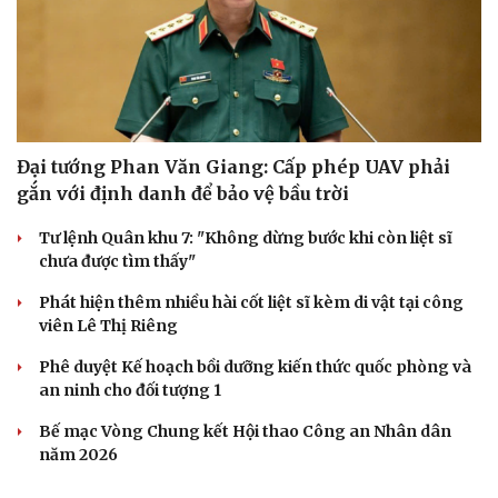
Du lịch
Podcast
Tư vấn
Câu chuyện thời sự
Săn Tour
Đọc truyện đêm khuya
check-in
Cửa sổ tình yêu
Kể chuyện cho bé
Đại tướng Phan Văn Giang: Cấp phép UAV phải
Hạt giống tâm hồn
gắn với định danh để bảo vệ bầu trời
Tư lệnh Quân khu 7: "Không dừng bước khi còn liệt sĩ
chưa được tìm thấy"
Phát hiện thêm nhiều hài cốt liệt sĩ kèm di vật tại công
viên Lê Thị Riêng
Phê duyệt Kế hoạch bồi dưỡng kiến thức quốc phòng và
an ninh cho đối tượng 1
Bế mạc Vòng Chung kết Hội thao Công an Nhân dân
năm 2026