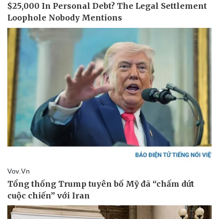
Doanh nghiệp
Công nghệ
Thông tin doanh nghiệp
Sành điệu
Doanh nghiệp 24h
Tin Công nghệ
Doanh nhân
Trải nghiệm
Vì cộng đồng
Chuyển đổi số