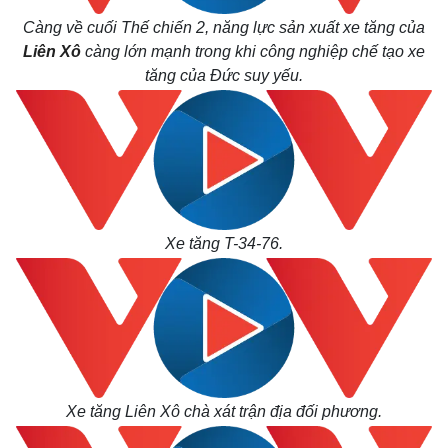
Càng về cuối Thế chiến 2, năng lực sản xuất xe tăng của
Liên Xô
càng lớn mạnh trong khi công nghiệp chế tạo xe
tăng của Đức suy yếu.
Thế giới
Multimedia
Quan sát
Video
Cuộc sống đó đây
Ảnh
Hồ sơ
E-Magazine
Infographic
Xe tăng T-34-76.
Xe tăng Liên Xô chà xát trận địa đối phương.