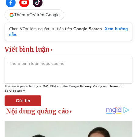
Thêm VOV trên Google
Chọn VOV làm nguồn ưu tiên trên
Google Search
.
Xem hướng
dẫn.
Viết bình luận
This site is protected by reCAPTCHA and the Google
Privacy Policy
and
Terms of
Service
apply.
Gửi tin
Pháp luật
Quân sự - Quốc phòng