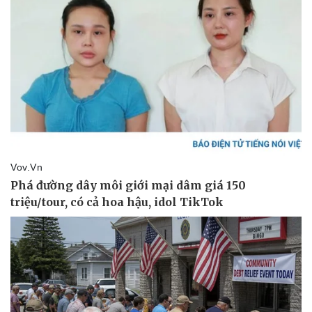
Vụ án
Vũ khí
Tin nóng
Việt Nam
Tư vấn luật
Phân tích