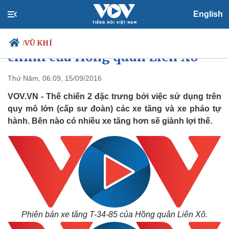
English
Xe tăng - Sức mạnh đột kích
VŨ KHÍ
/
chính của Hồng quân Liên Xô
Thứ Năm, 06:09, 15/09/2016
VOV.VN - Thế chiến 2 đặc trưng bởi việc sử dụng trên
Chính trị
Xã hội
quy mô lớn (cấp sư đoàn) các xe tăng và xe pháo tự
Đảng
Tin 24h
hành. Bên nào có nhiều xe tăng hơn sẽ giành lợi thế.
Tổ chức nhân sự
Dự báo thời tiết
Quốc hội
Giáo dục
Nhận diện sự thật
Dấu ấn VOV
Việc làm
Biển đảo
Phiên bản xe tăng T-34-85 của Hồng quân Liên Xô.