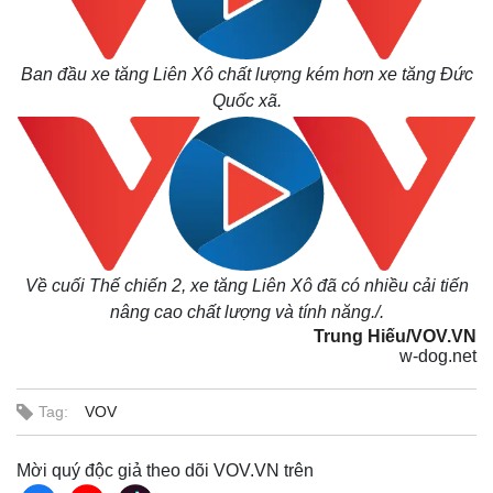
Kinh tế
Thị trường
Ban đầu xe tăng Liên Xô chất lượng kém hơn xe tăng Đức
Bất động sản
Giá vàng
Quốc xã.
Khởi nghiệp
Tiêu dùng
Tỷ giá
Chứng khoán
Giá cà phê
Về cuối Thế chiến 2, xe tăng Liên Xô đã có nhiều cải tiến
nâng cao chất lượng và tính năng./.
Trung Hiếu/VOV.VN
w-dog.net
Tag:
VOV
Mời quý độc giả theo dõi VOV.VN trên