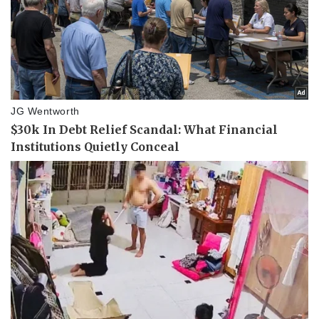
Thể thao
Ô tô - Xe máy
Bóng đá
Ô tô
Lịch thi đấu bóng đá
Xe máy
Thế giới thể thao
Tư vấn
eSports
Hậu trường