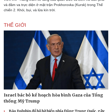
và đâm va trực diện ở mặt trận Prokhorovka (Kursk) trong Thế
chiến 2. Khói, bụi, và lửa kín trời.
THẾ GIỚI
Israel bác bỏ kế hoạch hòa bình Gaza của Tổng
thống Mỹ Trump
Bão Dolphin đổ bộ bờ biển phía Đông Trung Quốc, gây