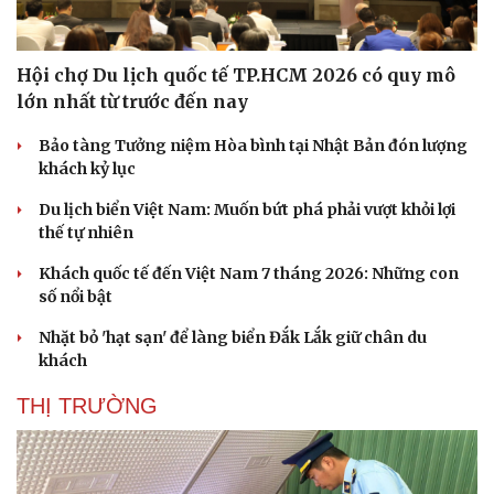
Hội chợ Du lịch quốc tế TP.HCM 2026 có quy mô
lớn nhất từ trước đến nay
Văn hóa
Giải trí
Bảo tàng Tưởng niệm Hòa bình tại Nhật Bản đón lượng
Sân khấu - Điện ảnh
Nghệ sĩ
khách kỷ lục
Văn học
Thời trang
Du lịch biển Việt Nam: Muốn bứt phá phải vượt khỏi lợi
Âm nhạc
Sao Việt
thế tự nhiên
Di sản
Khách quốc tế đến Việt Nam 7 tháng 2026: Những con
số nổi bật
Nhặt bỏ 'hạt sạn' để làng biển Đắk Lắk giữ chân du
khách
THỊ TRƯỜNG