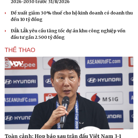
2026-2030 trước 31/8/2026
Đề xuất giảm 30% thuế cho hộ kinh doanh có doanh thu
đến 10 tỷ đồng
Đắk Lắk yêu cầu tăng tốc dự án khu công nghiệp vốn
đầu tư gần 2.500 tỷ đồng
Du lịch
Podcast
THỂ THAO
Tư vấn
Câu chuyện thời sự
Săn Tour
Đọc truyện đêm khuya
check-in
Cửa sổ tình yêu
Kể chuyện cho bé
Hạt giống tâm hồn
Toàn cảnh: Họp báo sau trận đấu Việt Nam 3-1