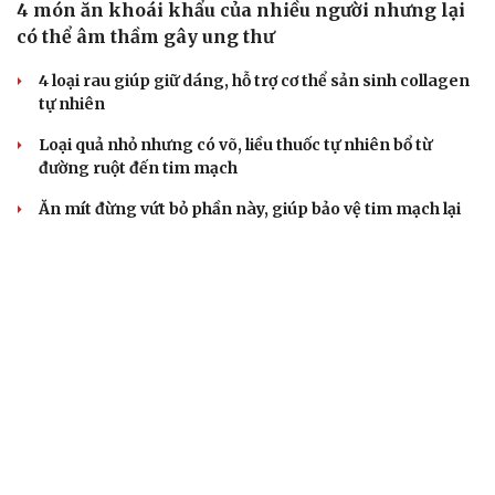
4 món ăn khoái khẩu của nhiều người nhưng lại
có thể âm thầm gây ung thư
4 loại rau giúp giữ dáng, hỗ trợ cơ thể sản sinh collagen
tự nhiên
Loại quả nhỏ nhưng có võ, liều thuốc tự nhiên bổ từ
đường ruột đến tim mạch
Ăn mít đừng vứt bỏ phần này, giúp bảo vệ tim mạch lại
dưỡng xương khớp và não bộ
"Nữ hoàng trái cây" ăn vào giòn ngọt, giúp đảo ngược
lão hóa và bảo vệ tim mạch
CÂY THUỐC