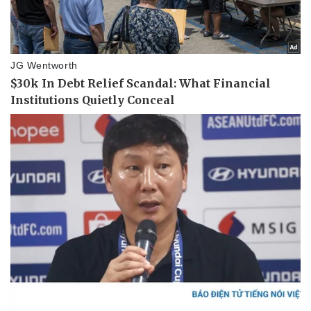
Thể thao
Ô tô - Xe máy
Bóng đá
Ô tô
Lịch thi đấu bóng đá
Xe máy
Thế giới thể thao
Tư vấn