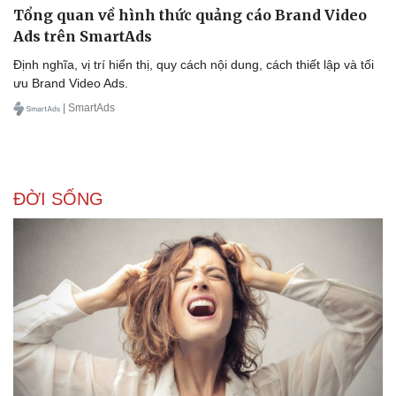
Tổng quan về hình thức quảng cáo Brand Video
Doanh nghiệp 24h
Tin Công nghệ
Ads trên SmartAds
Doanh nhân
Trải nghiệm
Vì cộng đồng
Chuyển đổi số
Định nghĩa, vị trí hiển thị, quy cách nội dung, cách thiết lập và tối
ưu Brand Video Ads.
| SmartAds
ĐỜI SỐNG