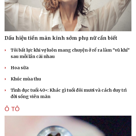
Dấu hiệu tiền mãn kinh sớm phụ nữ cần biết
Tôi bất lực khi vợ luôn mang chuyện ở rể ra làm "vũ khí"
sau mỗi lần cãi nhau
Hoa sữa
Khúc mùa thu
Tình dục tuổi 40+: Khác gì tuổi đôi mươi và cách duy trì
đời sống viên mãn
Ô TÔ