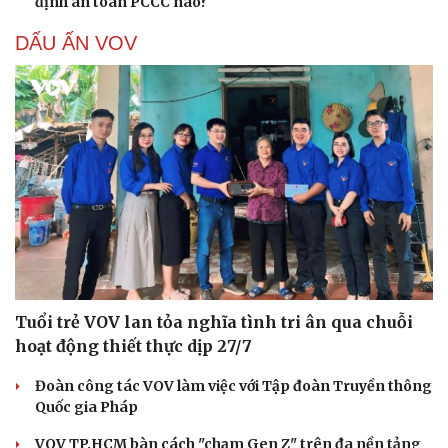
định an toàn PCCC nào?
DẤU ẤN VOV
Tuổi trẻ VOV lan tỏa nghĩa tình tri ân qua chuỗi
hoạt động thiết thực dịp 27/7
Đoàn công tác VOV làm việc với Tập đoàn Truyền thông
Quốc gia Pháp
VOV TP.HCM bàn cách "chạm Gen Z" trên đa nền tảng