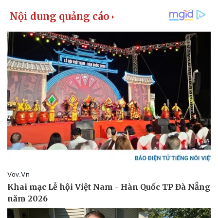
Pháp luật
Quân sự - Quốc phòng
Vụ án
Vũ khí
Tin nóng
Việt Nam
Tư vấn luật
Phân tích