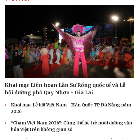
Sức khỏe
Đời sống
Dinh dưỡng - món ngon
Nhà đẹp
Cây thuốc
Blog
Sản phụ khoa
Tình yêu - Gia đình
Nhi khoa
Nam khoa
Làm đẹp - giảm cân
Phòng mạch online
Ăn sạch sống khỏe
Khai mạc Liên hoan Lân Sư Rồng quốc tế và Lễ
hội đường phố Quy Nhơn - Gia Lai
Khai mạc Lễ hội Việt Nam - Hàn Quốc TP Đà Nẵng năm
2026
“Chạm Việt Nam 2026”: Cùng thế hệ trẻ nuôi dưỡng văn
hóa Việt trên không gian số