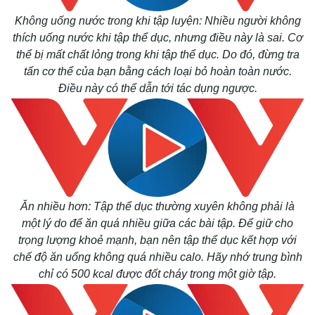
Không uống nước trong khi tập luyện: Nhiều người không
thích uống nước khi tập thể dục, nhưng điều này là sai. Cơ
thể bị mất chất lỏng trong khi tập thể dục. Do đó, đừng tra
tấn cơ thể của bạn bằng cách loại bỏ hoàn toàn nước.
Điều này có thể dẫn tới tác dụng ngược.
Thế giới
Multimedia
Quan sát
Video
Ăn nhiều hơn: Tập thể dục thường xuyên không phải là
Cuộc sống đó đây
Ảnh
một lý do để ăn quá nhiều giữa các bài tập. Để giữ cho
Hồ sơ
E-Magazine
trọng lượng khoẻ mạnh, bạn nên tập thể dục kết hợp với
Infographic
chế độ ăn uống không quá nhiều calo. Hãy nhớ trung bình
chỉ có 500 kcal được đốt cháy trong một giờ tập.