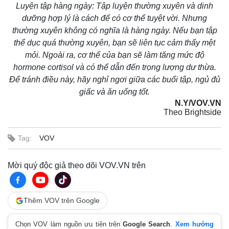
Luyện tập hàng ngày: Tập luyện thường xuyên và dinh
dưỡng hợp lý là cách để có cơ thể tuyệt vời. Nhưng
thường xuyên không có nghĩa là hàng ngày. Nếu bạn tập
thể dục quá thường xuyên, bạn sẽ liên tục cảm thấy mệt
mỏi. Ngoài ra, cơ thể của bạn sẽ làm tăng mức độ
hormone cortisol và có thể dẫn đến trọng lượng dư thừa.
Để tránh điều này, hãy nghỉ ngơi giữa các buổi tập, ngủ đủ
giấc và ăn uống tốt.
N.Y/VOV.VN
Theo Brightside
Tag:
VOV
Kinh tế
Thị trường
Mời quý độc giả theo dõi VOV.VN trên
Bất động sản
Giá vàng
Khởi nghiệp
Tiêu dùng
Tỷ giá
Chứng khoán
Thêm VOV trên Google
Giá cà phê
Chọn VOV làm nguồn ưu tiên trên
Google Search
.
Xem hướng