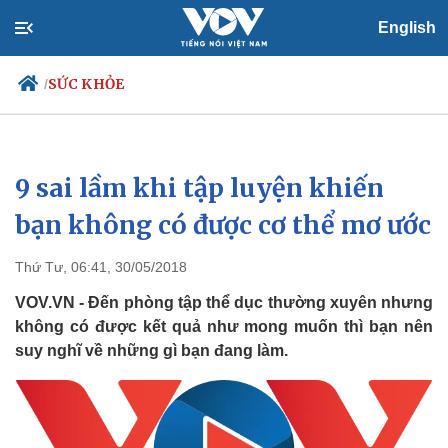
English
SỨC KHỎE
/
9 sai lầm khi tập luyện khiến
Chính trị
Xã hội
Đảng
Tin 24h
bạn không có được cơ thể mơ ước
Tổ chức nhân sự
Dự báo thời tiết
Quốc hội
Giáo dục
Thứ Tư, 06:41, 30/05/2018
Nhận diện sự thật
Dấu ấn VOV
Việc làm
VOV.VN - Đến phòng tập thể dục thường xuyên nhưng
Biển đảo
không có được kết quả như mong muốn thì bạn nên
suy nghĩ về những gì bạn đang làm.