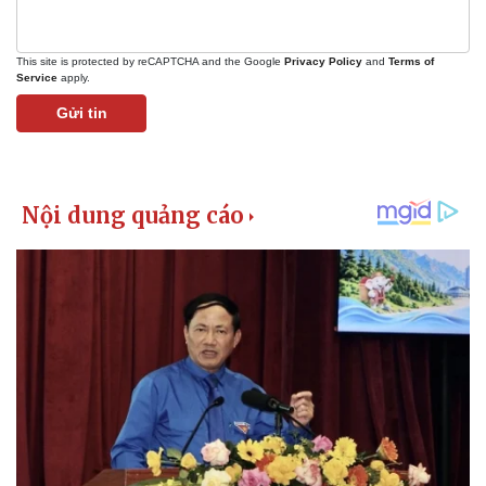
This site is protected by reCAPTCHA and the Google
Privacy Policy
and
Terms of
Service
apply.
Gửi tin
Kinh tế
Thị trường
Bất động sản
Giá vàng
Khởi nghiệp
Tiêu dùng
Tỷ giá
Chứng khoán
Giá cà phê