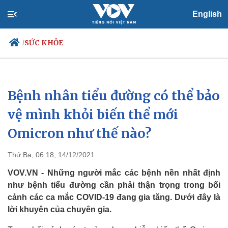
English
SỨC KHỎE
/
Bệnh nhân tiểu đường có thể bảo
Chính trị
Xã hội
Đảng
Tin 24h
vệ mình khỏi biến thể mới
Tổ chức nhân sự
Dự báo thời tiết
Omicron như thế nào?
Quốc hội
Giáo dục
Nhận diện sự thật
Dấu ấn VOV
Việc làm
Thứ Ba, 06:18, 14/12/2021
Biển đảo
VOV.VN - Những người mắc các bệnh nền nhất định
như bệnh tiểu đường cần phải thận trọng trong bối
cảnh các ca mắc COVID-19 đang gia tăng. Dưới đây là
lời khuyên của chuyên gia.