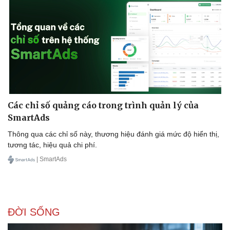
Doanh nghiệp
Công nghệ
Thông tin doanh nghiệp
Sành điệu
Doanh nghiệp 24h
Tin Công nghệ
Doanh nhân
Trải nghiệm
Vì cộng đồng
Chuyển đổi số
Các chỉ số quảng cáo trong trình quản lý của
SmartAds
Thông qua các chỉ số này, thương hiệu đánh giá mức độ hiển thị,
tương tác, hiệu quả chi phí.
| SmartAds
ĐỜI SỐNG