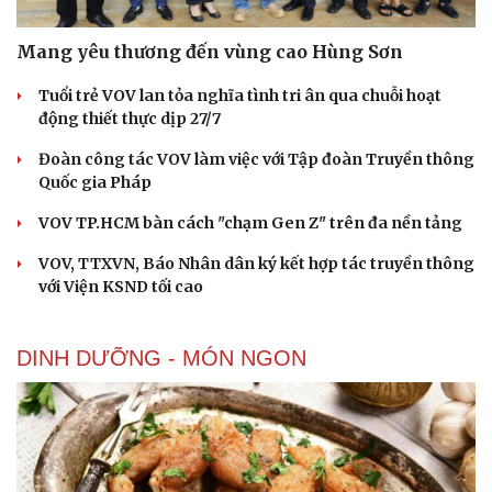
Mang yêu thương đến vùng cao Hùng Sơn
Tuổi trẻ VOV lan tỏa nghĩa tình tri ân qua chuỗi hoạt
động thiết thực dịp 27/7
Đoàn công tác VOV làm việc với Tập đoàn Truyền thông
Quốc gia Pháp
VOV TP.HCM bàn cách "chạm Gen Z" trên đa nền tảng
VOV, TTXVN, Báo Nhân dân ký kết hợp tác truyền thông
với Viện KSND tối cao
DINH DƯỠNG - MÓN NGON