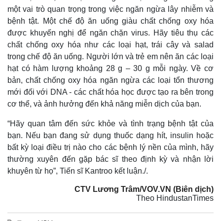
một vai trò quan trọng trong việc ngăn ngừa lây nhiễm và
bệnh tật. Một chế độ ăn uống giàu chất chống oxy hóa
được khuyến nghị để ngăn chặn virus. Hãy tiêu thụ các
chất chống oxy hóa như các loại hạt, trái cây và salad
trong chế độ ăn uống. Người lớn và trẻ em nên ăn các loại
hạt có hàm lượng khoảng 28 g – 30 g mỗi ngày. Về cơ
bản, chất chống oxy hóa ngăn ngừa các loại tổn thương
mới đối với DNA - các chất hóa học được tạo ra bên trong
cơ thể, và ảnh hưởng đến khả năng miễn dịch của bạn.
“Hãy quan tâm đến sức khỏe và tình trạng bệnh tật của
bạn. Nếu bạn đang sử dụng thuốc dạng hít, insulin hoặc
Thế giới
Multimedia
bất kỳ loại điều trị nào cho các bệnh lý nền của mình, hãy
Quan sát
Video
thường xuyên đến gặp bác sĩ theo định kỳ và nhận lời
Cuộc sống đó đây
Ảnh
khuyên từ họ”, Tiến sĩ Kantroo kết luận./.
Hồ sơ
E-Magazine
Infographic
CTV Lương Trâm/VOV.VN (Biên dịch)
Theo HindustanTimes