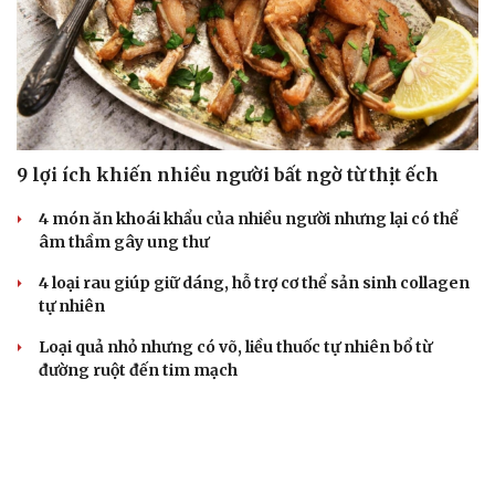
9 lợi ích khiến nhiều người bất ngờ từ thịt ếch
4 món ăn khoái khẩu của nhiều người nhưng lại có thể
âm thầm gây ung thư
4 loại rau giúp giữ dáng, hỗ trợ cơ thể sản sinh collagen
tự nhiên
Loại quả nhỏ nhưng có võ, liều thuốc tự nhiên bổ từ
đường ruột đến tim mạch
Ăn mít đừng vứt bỏ phần này, giúp bảo vệ tim mạch lại
dưỡng xương khớp và não bộ
CÂY THUỐC