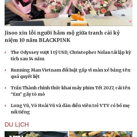
Jisoo xin lỗi người hâm mộ giữa tranh cãi kỷ
niệm 10 năm BLACKPINK
The Odyssey vượt 1 tỷ USD, Christopher Nolan tái lập kỳ
tích sau 14 năm
Running Man Vietnam đổi luật gấp vì màn xé bảng tên
quá quyết liệt
Trấn Thành chính thức khai máy phim Tết 2027, cái tên
“Em” gây tò mò
Long Vũ, Võ Hoài Vũ và dàn diễn viên trẻ VTV có bố mẹ
nổi tiếng
DU LỊCH