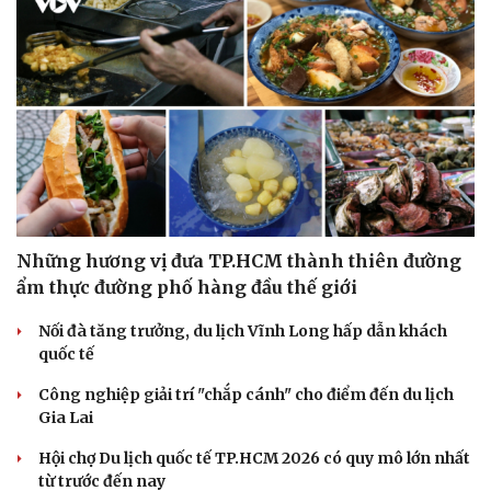
Văn hóa
Giải trí
Những hương vị đưa TP.HCM thành thiên đường
Sân khấu - Điện ảnh
Nghệ sĩ
ẩm thực đường phố hàng đầu thế giới
Văn học
Thời trang
Âm nhạc
Sao Việt
Nối đà tăng trưởng, du lịch Vĩnh Long hấp dẫn khách
Di sản
quốc tế
Công nghiệp giải trí "chắp cánh" cho điểm đến du lịch
Gia Lai
Hội chợ Du lịch quốc tế TP.HCM 2026 có quy mô lớn nhất
từ trước đến nay