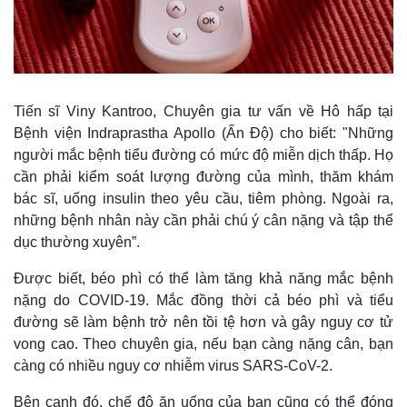
Tiến sĩ Viny Kantroo, Chuyên gia tư vấn về Hô hấp tại
Bệnh viện Indraprastha Apollo (Ấn Độ) cho biết: "Những
người mắc bệnh tiểu đường có mức độ miễn dịch thấp. Họ
cần phải kiểm soát lượng đường của mình, thăm khám
bác sĩ, uống insulin theo yêu cầu, tiêm phòng. Ngoài ra,
những bệnh nhân này cần phải chú ý cân nặng và tập thể
dục thường xuyên”.
Được biết, béo phì có thể làm tăng khả năng mắc bệnh
nặng do COVID-19. Mắc đồng thời cả béo phì và tiểu
đường sẽ làm bệnh trở nên tồi tệ hơn và gây nguy cơ tử
vong cao. Theo chuyên gia, nếu bạn càng nặng cân, bạn
càng có nhiều nguy cơ nhiễm virus SARS-CoV-2.
Bên cạnh đó, chế độ ăn uống của bạn cũng có thể đóng