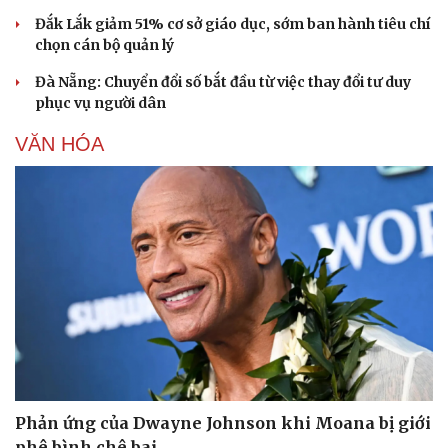
Đắk Lắk giảm 51% cơ sở giáo dục, sớm ban hành tiêu chí
chọn cán bộ quản lý
Đà Nẵng: Chuyển đổi số bắt đầu từ việc thay đổi tư duy
Sức khỏe
Đời sống
phục vụ người dân
Dinh dưỡng - món ngon
Nhà đẹp
Cây thuốc
Blog
VĂN HÓA
Sản phụ khoa
Tình yêu - Gia đình
Nhi khoa
Nam khoa
Làm đẹp - giảm cân
Phòng mạch online
Ăn sạch sống khỏe
Phản ứng của Dwayne Johnson khi Moana bị giới
phê bình chê bai