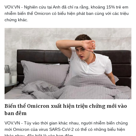
Bóng đá
Ô tô
Lịch thi đấu bóng đá
Xe máy
VOV.VN - Nghiên cứu tại Anh đã chỉ ra rằng, khoảng 15% trẻ em
Thế giới thể thao
Tư vấn
nhiễm biến thể Omicron có biểu hiện phát ban cùng với các triệu
eSports
chứng khác.
Hậu trường
Biến thể Omicron xuất hiện triệu chứng mới vào
ban đêm
VOV.VN - Tùy vào thời gian khác nhau, người nhiễm biến chủng
mới Omicron của virus SARS-CoV-2 có thể có những biểu hiện
khác nhau, đặc biệt là vào ban đêm.