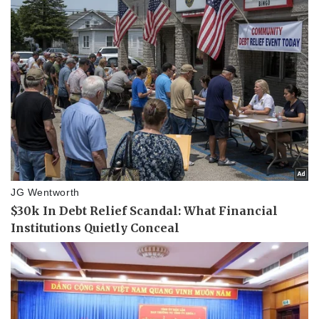
Pháp luật
Quân sự - Quốc phòng
Vụ án
Vũ khí
Tin nóng
Việt Nam