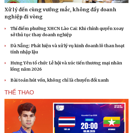
Xử lý đến cùng vướng mắc, không đẩy doanh
nghiệp đi vòng
Thí điểm phường XHCN Lào Cai: Khi chính quyền xoay
sở thủ tục thay doanh nghiệp
Đà Nẵng: Phát hiện và xử lý vụ kinh doanh lô than hoạt
tính nhập lậu
Hưng Yên tổ chức Lễ hội và xúc tiến thương mại nhãn
lồng năm 2026
Bài toán hút vốn, không chỉ là chuyển đổi xanh
Du lịch
Podcast
Tư vấn
Câu chuyện thời sự
THỂ THAO
Săn Tour
Đọc truyện đêm khuya
check-in
Cửa sổ tình yêu
Kể chuyện cho bé
Hạt giống tâm hồn