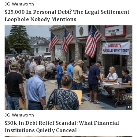
Sức khỏe
Đời sống
Dinh dưỡng - món ngon
Nhà đẹp
Cây thuốc
Blog
Sản phụ khoa
Tình yêu - Gia đình
Nhi khoa
Nam khoa
Làm đẹp - giảm cân
Phòng mạch online
Ăn sạch sống khỏe