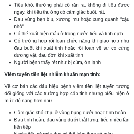
Tiểu khó, thường phải cố rặn ra, không đi tiểu được
ngay, khi tiểu thường có cảm giác buốt, rát.
Đau vùng bẹn bìu, xương mu hoặc xung quanh “cậu
Thế giới
Multimedia
nhỏ”
Quan sát
Video
Có thể xuất hiện máu ở trong nước tiểu và tinh dịch
Cuộc sống đó đây
Ảnh
Hồ sơ
E-Magazine
Có trường hợp rối loạn chức năng khi giao hợp như
Infographic
đau buốt khi xuất tinh hoặc rối loạn về sự co cứng
dương vật, đau đớn khi xuất tinh
Người bệnh thấy rét như bị cúm, ớn lạnh
Viêm tuyến tiền liệt nhiễm khuẩn mạn tính:
Về cơ bản các dấu hiệu bệnh viêm tiền liệt tuyến tương
đối giống với các trường hợp cấp tính nhưng biểu hiện ở
mức độ nặng hơn như:
Cảm giác khó chịu ở vùng bụng dưới hoặc tinh hoàn
Đau tinh hoàn, đau vùng dưới thắt lưng, tiểu nhiều lần
liên tiếp