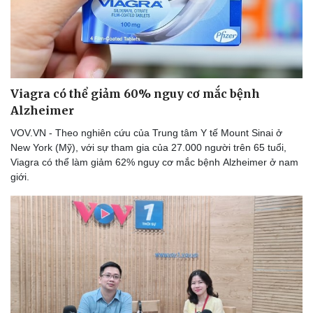
Viagra có thể giảm 60% nguy cơ mắc bệnh
Alzheimer
VOV.VN - Theo nghiên cứu của Trung tâm Y tế Mount Sinai ở
New York (Mỹ), với sự tham gia của 27.000 người trên 65 tuổi,
Viagra có thể làm giảm 62% nguy cơ mắc bệnh Alzheimer ở nam
giới.
Du lịch
Podcast
Tư vấn
Câu chuyện thời sự
Săn Tour
Đọc truyện đêm khuya
check-in
Cửa sổ tình yêu