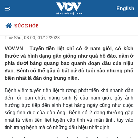
English
Bệnh viêm tiền liệt tuyến ở nam
giới có nguy hiểm không?
SỨC KHỎE
/
Thứ Sáu, 08:00, 01/12/2023
VOV.VN - Tuyến tiền liệt chỉ có ở nam giới, có kích
thước và hình dạng gần giống như quả hồ đào, nằm ở
Chính trị
Xã hội
phía dưới bàng quang bao quanh đoạn đầu của niệu
Đảng
Tin 24h
đạo. Bệnh có thể gặp ở bất cứ độ tuổi nào nhưng phổ
Tổ chức nhân sự
Dự báo thời tiết
biến nhất là đàn ông trung niên.
Quốc hội
Giáo dục
Nhận diện sự thật
Dấu ấn VOV
Bệnh viêm tuyến tiền liệt thường phát triển khá nhanh dẫn
Việc làm
đến rối loạn chức năng sinh lý của nam giới, gây ảnh
Biển đảo
hưởng trực tiếp đến sinh hoạt hàng ngày cũng như cuộc
sống tình dục của đàn ông. Bệnh có 2 dạng thường gặp
nhất là viêm tiền liệt tuyến cấp tính và mãn tính, tùy vào
tình trạng bệnh mà có những dấu hiệu nhất định.