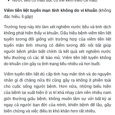
Nước tiểu có màu đục có thể kèm theo cả máu.
Viêm tiền liệt tuyến mạn tính không do vi khuẩn
(không
đặc hiệu, ít gặp)
Trường hợp này khi làm xét nghiệm nước tiểu và tinh dịch
không phát hiện thấy vi khuẩn. Dấu hiệu bệnh viêm tiền liệt
tuyến tương đối giống với trường hợp của viêm tiền liệt
tuyến mãn tính nhưng có điểm tương đối nổi bật giúp
người bệnh phân biệt chính là kết quả xét nghiệm nước
tiểu thường có các tế bào mủ. Viêm tiền liệt tuyến không
do khuẩn còn gây ra tình trạng tiểu nhiều và hơi buốt.
Viêm tuyến tiền liệt dù cấp tính hay mãn tính và do nguyên
nhân gì đi chăng nữa thì cũng gây ra không ít phiền toái
cho cuộc sống người bệnh. Hơn nữa, những biểu hiện
Kinh tế
Thị trường
của bệnh lại xuất hiện ở vị trí khá nhạy cảm nên nhiều nam
Bất động sản
Giá vàng
giới thường giấu bệnh, không muốn tâm sự với bất kỳ ai
Khởi nghiệp
Tiêu dùng
ngay cả người bạn đời của mình, khiến bệnh để lâu, gây
Tỷ giá
biến chứng và việc điều trị khó khăn hơn rất nhiều.
Chứng khoán