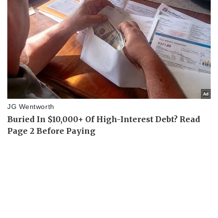
Thể thao
Ô tô - Xe máy
Bóng đá
Ô tô
Lịch thi đấu bóng đá
Xe máy
Thế giới thể thao
Tư vấn
eSports
Hậu trường