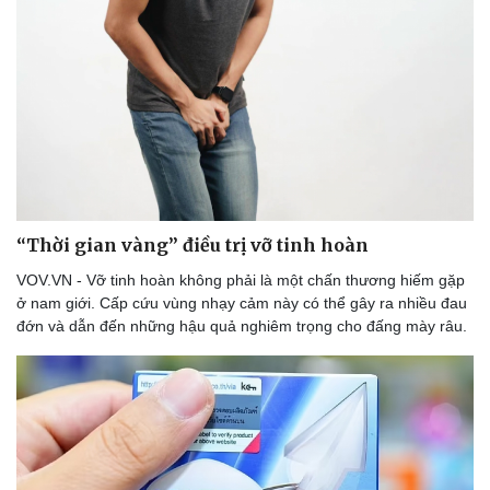
Văn hóa
Giải trí
Sân khấu - Điện ảnh
Nghệ sĩ
Văn học
Thời trang
Âm nhạc
Sao Việt
Di sản
“Thời gian vàng” điều trị vỡ tinh hoàn
VOV.VN - Vỡ tinh hoàn không phải là một chấn thương hiếm gặp
ở nam giới. Cấp cứu vùng nhạy cảm này có thể gây ra nhiều đau
đớn và dẫn đến những hậu quả nghiêm trọng cho đấng mày râu.