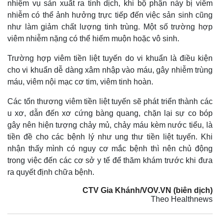
nhiệm vụ sản xuất ra tinh dịch, khi bộ phận này bị viêm
nhiễm có thể ảnh hưởng trực tiếp đến việc sản sinh cũng
như làm giảm chất lượng tinh trùng. Một số trường hợp
viêm nhiễm nặng có thể hiếm muộn hoặc vô sinh.
Trường hợp viêm tiền liệt tuyến do vi khuẩn là điều kiện
cho vi khuẩn dễ dàng xâm nhập vào máu, gây nhiễm trùng
máu, viêm nội mạc cơ tim, viêm tinh hoàn.
Các tổn thương viêm tiền liệt tuyến sẽ phát triển thành các
Pháp luật
Quân sự - Quốc phòng
u xơ, dẫn đến xơ cứng bàng quang, chặn lại sự co bóp
Vụ án
Vũ khí
gây nên hiện tượng chảy mủ, chảy máu kèm nước tiểu, là
Tin nóng
Việt Nam
Tư vấn luật
Phân tích
tiền đề cho các bệnh lý như ung thư tiền liệt tuyến. Khi
nhận thấy mình có nguy cơ mắc bệnh thì nên chủ động
trong việc đến các cơ sở y tế để thăm khám trước khi đưa
ra quyết định chữa bệnh.
CTV Gia Khánh/VOV.VN (biên dịch)
Theo Healthnews