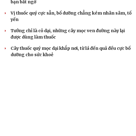
bạn bất ngờ
Vị thuốc quý cực sẵn, bổ dưỡng chẳng kém nhân sâm, tổ
yến
Tưởng chỉ là cỏ dại, những cây mọc ven đường này lại
được dùng làm thuốc
Cây thuốc quý mọc dại khắp nơi, từ lá đến quả đều cực bổ
dưỡng cho sức khoẻ
ĂN SẠCH SỐNG KHỎE