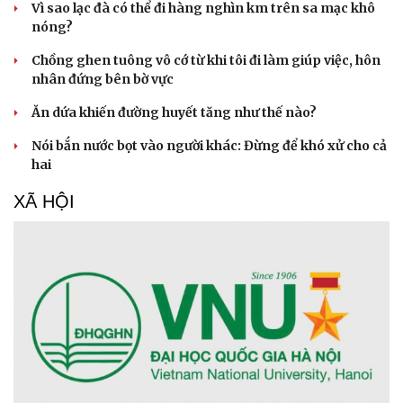
Vì sao lạc đà có thể đi hàng nghìn km trên sa mạc khô
nóng?
Chồng ghen tuông vô cớ từ khi tôi đi làm giúp việc, hôn
nhân đứng bên bờ vực
Ăn dứa khiến đường huyết tăng như thế nào?
Nói bắn nước bọt vào người khác: Đừng để khó xử cho cả
Thể thao
Ô tô - Xe máy
hai
Bóng đá
Ô tô
XÃ HỘI
Lịch thi đấu bóng đá
Xe máy
Thế giới thể thao
Tư vấn
eSports
Hậu trường