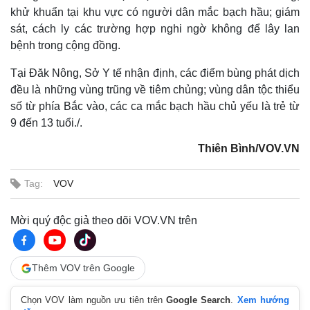
khử khuẩn tại khu vực có người dân mắc bạch hầu; giám
sát, cách ly các trường hợp nghi ngờ không để lây lan
bệnh trong cộng đồng.
Tại Đăk Nông, Sở Y tế nhận định, các điểm bùng phát dịch
đều là những vùng trũng về tiêm chủng; vùng dân tộc thiểu
số từ phía Bắc vào, các ca mắc bạch hầu chủ yếu là trẻ từ
9 đến 13 tuổi./.
Kinh tế
Thị trường
Thiên Bình/VOV.VN
Bất động sản
Giá vàng
Khởi nghiệp
Tiêu dùng
Tag:
VOV
Tỷ giá
Chứng khoán
Giá cà phê
Mời quý độc giả theo dõi VOV.VN trên
Thêm VOV trên Google
Chọn VOV làm nguồn ưu tiên trên
Google Search
.
Xem hướng