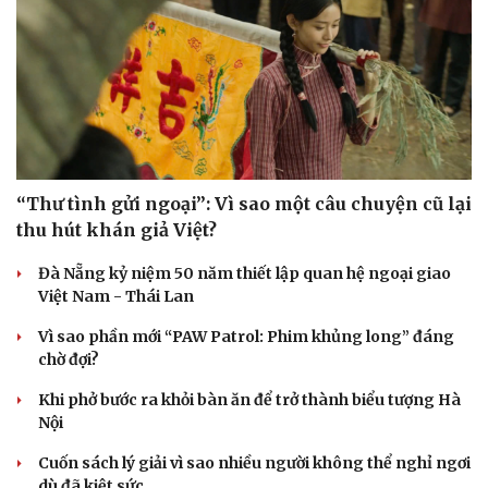
“Thư tình gửi ngoại”: Vì sao một câu chuyện cũ lại
thu hút khán giả Việt?
Đà Nẵng kỷ niệm 50 năm thiết lập quan hệ ngoại giao
Việt Nam - Thái Lan
Vì sao phần mới “PAW Patrol: Phim khủng long” đáng
chờ đợi?
Khi phở bước ra khỏi bàn ăn để trở thành biểu tượng Hà
Nội
Doanh nghiệp
Công nghệ
Cuốn sách lý giải vì sao nhiều người không thể nghỉ ngơi
Thông tin doanh nghiệp
Sành điệu
dù đã kiệt sức