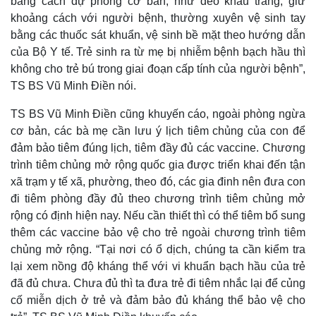
bằng cách dự phòng cơ bản, như đeo khẩu trang, giữ
Quan sát
Video
khoảng cách với người bệnh, thường xuyên vệ sinh tay
Cuộc sống đó đây
Ảnh
bằng các thuốc sát khuẩn, vệ sinh bề mặt theo hướng dẫn
Hồ sơ
E-Magazine
của Bộ Y tế. Trẻ sinh ra từ mẹ bị nhiễm bệnh bạch hầu thì
Infographic
không cho trẻ bú trong giai đoạn cấp tính của người bệnh”,
TS BS Vũ Minh Điền nói.
TS BS Vũ Minh Điền cũng khuyến cáo, ngoài phòng ngừa
cơ bản, các bà mẹ cần lưu ý lịch tiêm chủng của con để
đảm bảo tiêm đúng lịch, tiêm đầy đủ các vaccine. Chương
trình tiêm chủng mở rộng quốc gia được triển khai đến tận
xã trạm y tế xã, phường, theo đó, các gia đinh nên đưa con
đi tiêm phòng đầy đủ theo chương trình tiêm chủng mở
rộng có định hiện nay. Nếu cần thiết thì có thể tiêm bổ sung
thêm các vaccine bảo vệ cho trẻ ngoài chương trình tiêm
chủng mở rộng. “Tại nơi có ổ dịch, chúng ta cần kiểm tra
lại xem nồng độ kháng thể với vi khuẩn bạch hầu của trẻ
đã đủ chưa. Chưa đủ thì ta đưa trẻ đi tiêm nhắc lại để củng
cố miễn dịch ở trẻ và đảm bảo đủ kháng thể bảo vệ cho