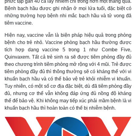
phức tạp gần 40 ca lây nhiễm chỉ trong hơn một tháng qua.
Bệnh bạch hầu được ghi nhận ở mọi lứa tuổi, đặc biệt có
những trường hợp bệnh nhi mắc bạch hầu và tử vong đã
tiêm vaccine.
Hiện nay, vaccine vẫn là biện pháp hiệu quả trong phòng
bệnh cho trẻ nhỏ. Vaccine phòng bạch hầu thường được
tích hợp dạng vaccine 5 trong 1 như Combe Five,
Quinvaxem. Tất cả trẻ sinh ra sẽ được tiêm phòng đầy đủ
theo chương trình tiêm phòng mở rộng với 4 mũi. Trẻ được
tiêm phòng đầy đủ thì thông thường sẽ có kháng thể với vi
khuẩn bạch hầu và có thể bảo vệ trẻ khỏi nhiễm vi khuẩn.
Tuy nhiên, có một số cơ địa đặc biệt, dù đã tiêm phòng đầy
đủ, nhưng cơ thể vẫn không đáp ứng đủ nồng độ kháng
thể để bảo vệ. Khi không may tiếp xúc phải mầm bệnh là vi
khuẩn bạch hầu thì hoàn toàn có thể bị nhiễm bệnh.