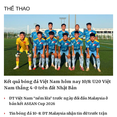
Văn hóa
Giải trí
THỂ THAO
Sân khấu - Điện ảnh
Nghệ sĩ
Văn học
Thời trang
Âm nhạc
Sao Việt
Di sản
Kết quả bóng đá Việt Nam hôm nay 10/8: U20 Việt
Nam thắng 4-0 trên đất Nhật Bản
ĐT Việt Nam “nếm lửa” trước ngày đối đầu Malaysia ở
bán kết ASEAN Cup 2026
Tin bóng đá 10-8: ĐT Malaysia nhận tin dữ trước trận