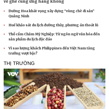
về ghế cung ứng hàng không
Đường Hoa khát vọng xây dựng “vùng chè di sản”
Quảng Ninh
Huế khảo sát du lịch đường thủy, phương án thoát lũ
Thổ cẩm Chăm Mỹ Nghiệp: Từ ngôn ngữ văn hóa đến
sản phẩm du lịch độc đáo
Sức khỏe
Đời sống
Vì sao lượng khách Philippines đến Việt Nam tăng
Dinh dưỡng - món ngon
Nhà đẹp
trưởng vượt bậc?
Cây thuốc
Blog
Sản phụ khoa
Tình yêu - Gia đình
THỊ TRƯỜNG
Nhi khoa
Nam khoa
Làm đẹp - giảm cân
Phòng mạch online
Ăn sạch sống khỏe