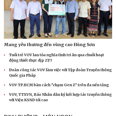
Mang yêu thương đến vùng cao Hùng Sơn
Tuổi trẻ VOV lan tỏa nghĩa tình tri ân qua chuỗi hoạt
động thiết thực dịp 27/7
Đoàn công tác VOV làm việc với Tập đoàn Truyền thông
Quốc gia Pháp
VOV TP.HCM bàn cách "chạm Gen Z" trên đa nền tảng
VOV, TTXVN, Báo Nhân dân ký kết hợp tác truyền thông
với Viện KSND tối cao