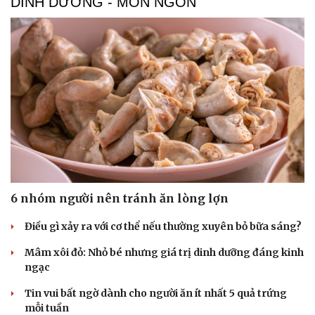
DINH DƯỠNG - MÓN NGON
Cải chính
6 nhóm người nên tránh ăn lòng lợn
Điều gì xảy ra với cơ thể nếu thường xuyên bỏ bữa sáng?
Mâm xôi đỏ: Nhỏ bé nhưng giá trị dinh dưỡng đáng kinh
ngạc
Tin vui bất ngờ dành cho người ăn ít nhất 5 quả trứng
mỗi tuần