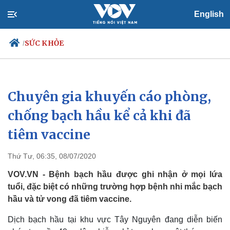
English
SỨC KHỎE
/
Chuyên gia khuyến cáo phòng,
Chính trị
Xã hội
Đảng
Tin 24h
chống bạch hầu kể cả khi đã
Tổ chức nhân sự
Dự báo thời tiết
tiêm vaccine
Quốc hội
Giáo dục
Nhận diện sự thật
Dấu ấn VOV
Việc làm
Thứ Tư, 06:35, 08/07/2020
Biển đảo
VOV.VN - Bệnh bạch hầu được ghi nhận ở mọi lứa
tuổi, đặc biệt có những trường hợp bệnh nhi mắc bạch
hầu và tử vong đã tiêm vaccine.
Dịch bạch hầu tại khu vực Tây Nguyên đang diễn biến