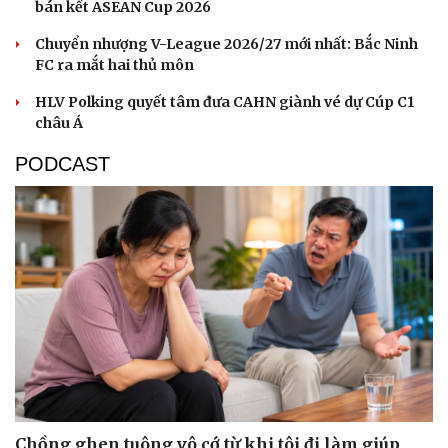
bán kết ASEAN Cup 2026
Chuyển nhượng V-League 2026/27 mới nhất: Bắc Ninh
FC ra mắt hai thủ môn
HLV Polking quyết tâm đưa CAHN giành vé dự Cúp C1
châu Á
PODCAST
Chồng ghen tuông vô cớ từ khi tôi đi làm giúp