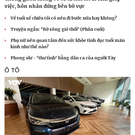
việc, hôn nhân đứng bên bờ vực
Về tuổi xế chiều tôi có nên đi bước nữa hay không?
Truyện ngắn: "Bờ sông gió thổi" (Phần cuối)
Phụ nữ nên quan tâm đến sức khỏe tình dục tuổi mãn
kinh như thế nào?
Phong slư - “thư tình” bằng dân ca của người Tày
Ô TÔ
Du lịch
Podcast
Tư vấn
Câu chuyện thời sự
Săn Tour
Đọc truyện đêm khuya
check-in
Cửa sổ tình yêu
Kể chuyện cho bé
Hạt giống tâm hồn