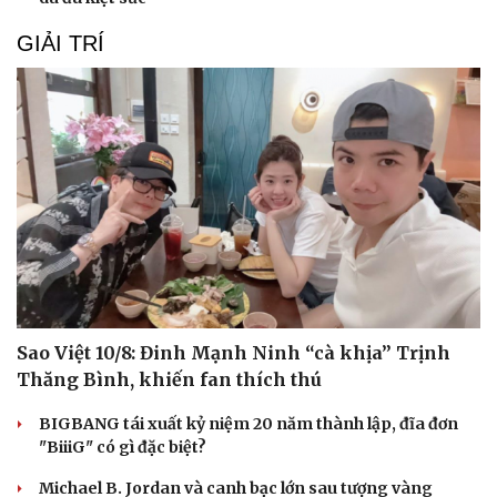
Doanh nghiệp 24h
Tin Công nghệ
Doanh nhân
Trải nghiệm
GIẢI TRÍ
Vì cộng đồng
Chuyển đổi số
Sao Việt 10/8: Đinh Mạnh Ninh “cà khịa” Trịnh
Thăng Bình, khiến fan thích thú
BIGBANG tái xuất kỷ niệm 20 năm thành lập, đĩa đơn
"BiiiG" có gì đặc biệt?
Michael B. Jordan và canh bạc lớn sau tượng vàng