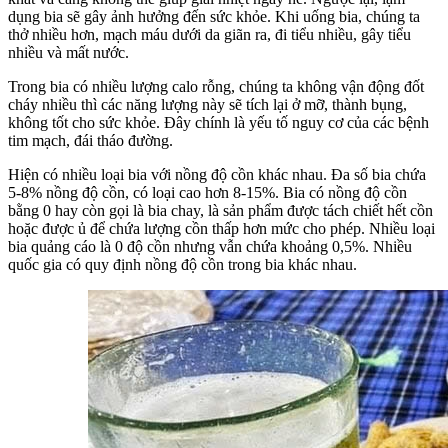
dụng bia sẽ gây ảnh hưởng đến sức khỏe. Khi uống bia, chúng ta
thở nhiều hơn, mạch máu dưới da giãn ra, đi tiểu nhiều, gây tiểu
nhiều và mất nước.
Trong bia có nhiều lượng calo rỗng, chúng ta không vận động đốt
cháy nhiều thì các năng lượng này sẽ tích lại ở mỡ, thành bụng,
không tốt cho sức khỏe. Đây chính là yếu tố nguy cơ của các bệnh
tim mạch, đái tháo đường.
Hiện có nhiều loại bia với nồng độ cồn khác nhau. Đa số bia chứa
5-8% nồng độ cồn, có loại cao hơn 8-15%. Bia có nồng độ cồn
bằng 0 hay còn gọi là bia chay, là sản phẩm được tách chiết hết cồn
hoặc được ủ để chứa lượng cồn thấp hơn mức cho phép. Nhiều loại
bia quảng cáo là 0 độ cồn nhưng vẫn chứa khoảng 0,5%. Nhiều
quốc gia có quy định nồng độ cồn trong bia khác nhau.