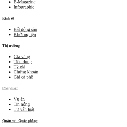
E-Magazine
Infographic
Kinh tế
Bất động sản
Khởi nghiệp
Thị trường
Giá vàng
Tiêu dùng
Tỷ giá
Chứng khoán
Giá cà phê
Pháp luật
Vụ án
Tin nóng
Tư vấn luật
Quân sự - Quốc phòng