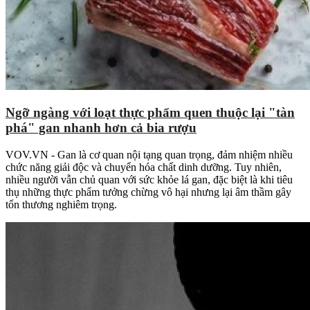
Ngỡ ngàng với loạt thực phẩm quen thuộc lại "tàn
phá" gan nhanh hơn cả bia rượu
VOV.VN - Gan là cơ quan nội tạng quan trọng, đảm nhiệm nhiều
chức năng giải độc và chuyển hóa chất dinh dưỡng. Tuy nhiên,
nhiều người vẫn chủ quan với sức khỏe lá gan, đặc biệt là khi tiêu
thụ những thực phẩm tưởng chừng vô hại nhưng lại âm thầm gây
tổn thương nghiêm trọng.