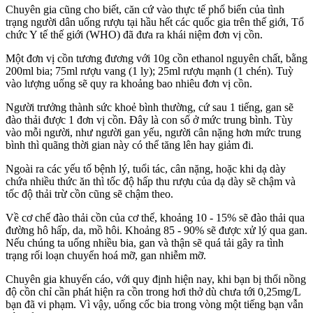
Chuyên gia cũng cho biết, căn cứ vào thực tế phổ biến của tình
trạng người dân uống rượu tại hầu hết các quốc gia trên thế giới, Tổ
chức Y tế thế giới (WHO) đã đưa ra khái niệm đơn vị cồn.
Một đơn vị cồn tương đương với 10g cồn ethanol nguyên chất, bằng
200ml bia; 75ml rượu vang (1 ly); 25ml rượu mạnh (1 chén). Tuỳ
vào lượng uống sẽ quy ra khoảng bao nhiêu đơn vị cồn.
Người trưởng thành sức khoẻ bình thường, cứ sau 1 tiếng, gan sẽ
đào thải được 1 đơn vị cồn. Đây là con số ở mức trung bình. Tùy
vào mỗi người, như người gan yếu, người cân nặng hơn mức trung
bình thì quãng thời gian này có thể tăng lên hay giảm đi.
Ngoài ra các yếu tố bệnh lý, tuổi tác, cân nặng, hoặc khi dạ dày
chứa nhiều thức ăn thì tốc độ hấp thu rượu của dạ dày sẽ chậm và
tốc độ thải trừ cồn cũng sẽ chậm theo.
Về cơ chế đào thải cồn của cơ thể, khoảng 10 - 15% sẽ đào thải qua
đường hô hấp, da, mồ hôi. Khoảng 85 - 90% sẽ được xử lý qua gan.
Nếu chúng ta uống nhiều bia, gan và thận sẽ quá tải gây ra tình
trạng rối loạn chuyển hoá mỡ, gan nhiễm mỡ.
Chuyên gia khuyến cáo, với quy định hiện nay, khi bạn bị thổi nồng
độ cồn chỉ cần phát hiện ra cồn trong hơi thở dù chưa tới 0,25mg/L
bạn đã vi phạm. Vì vậy, uống cốc bia trong vòng một tiếng bạn vẫn