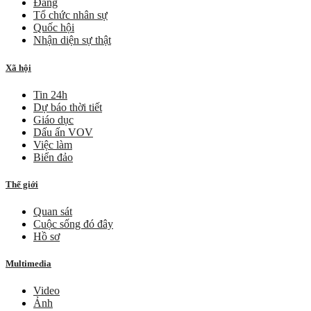
Đảng
Tổ chức nhân sự
Quốc hội
Nhận diện sự thật
Xã hội
Tin 24h
Dự báo thời tiết
Giáo dục
Dấu ấn VOV
Việc làm
Biển đảo
Thế giới
Quan sát
Cuộc sống đó đây
Hồ sơ
Multimedia
Video
Ảnh