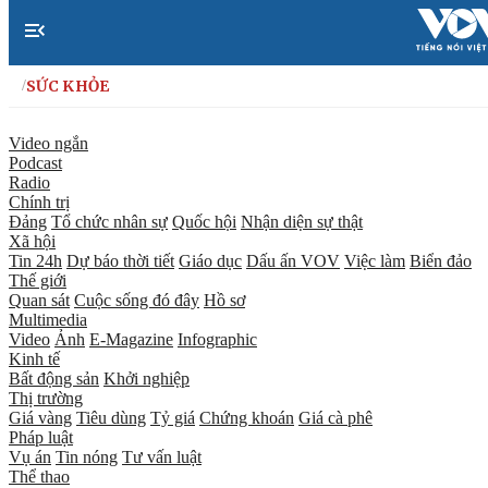
Nhảy đến nội dung
SỨC KHỎE
/
Video ngắn
Podcast
Radio
Chính trị
Đảng
Tổ chức nhân sự
Quốc hội
Nhận diện sự thật
Xã hội
Tin 24h
Dự báo thời tiết
Giáo dục
Dấu ấn VOV
Việc làm
Biển đảo
Thế giới
Quan sát
Cuộc sống đó đây
Hồ sơ
Multimedia
Video
Ảnh
E-Magazine
Infographic
Kinh tế
Bất động sản
Khởi nghiệp
Thị trường
Giá vàng
Tiêu dùng
Tỷ giá
Chứng khoán
Giá cà phê
Pháp luật
Vụ án
Tin nóng
Tư vấn luật
Thể thao