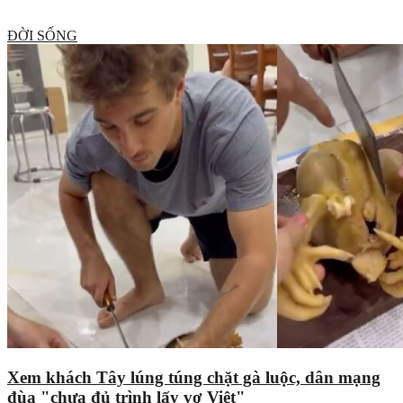
ĐỜI SỐNG
Xem khách Tây lúng túng chặt gà luộc, dân mạng
đùa "chưa đủ trình lấy vợ Việt"