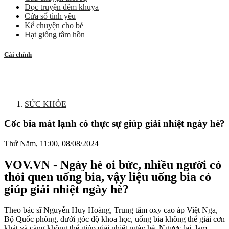
Đọc truyện đêm khuya
Cửa sổ tình yêu
Kể chuyện cho bé
Hạt giống tâm hồn
Cải chính
SỨC KHỎE
Cốc bia mát lạnh có thực sự giúp giải nhiệt ngày hè?
Thứ Năm, 11:00, 08/08/2024
VOV.VN - Ngày hè oi bức, nhiều người có
thói quen uống bia, vậy liệu uống bia có
giúp giải nhiệt ngày hè?
Theo bác sĩ Nguyễn Huy Hoàng, Trung tâm oxy cao áp Việt Nga,
Bộ Quốc phòng, dưới góc độ khoa học, uống bia không thể giải cơn
khát và càng không thể giúp giải nhiệt ngày hè. Ngược lại, lạm