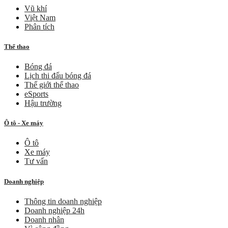
Vũ khí
Việt Nam
Phân tích
Thể thao
Bóng đá
Lịch thi đấu bóng đá
Thế giới thể thao
eSports
Hậu trường
Ô tô - Xe máy
Ô tô
Xe máy
Tư vấn
Doanh nghiệp
Thông tin doanh nghiệp
Doanh nghiệp 24h
Doanh nhân