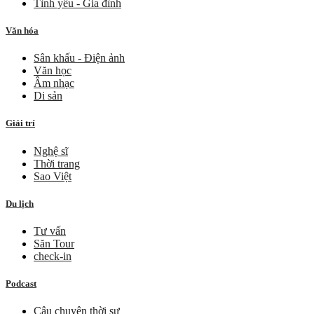
Tình yêu - Gia đình
Văn hóa
Sân khấu - Điện ảnh
Văn học
Âm nhạc
Di sản
Giải trí
Nghệ sĩ
Thời trang
Sao Việt
Du lịch
Tư vấn
Săn Tour
check-in
Podcast
Câu chuyện thời sự