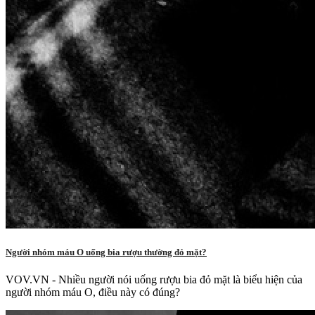
Người nhóm máu O uống bia rượu thường đỏ mặt?
VOV.VN - Nhiều người nói uống rượu bia đỏ mặt là biểu hiện của
người nhóm máu O, điều này có đúng?