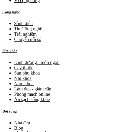
Vì cộng đồng
Công nghệ
Sành điệu
Tin Công nghệ
Trải nghiệm
Chuyển đổi số
Sức khỏe
Dinh dưỡng - món ngon
Cây thuốc
Sản phụ khoa
Nhi khoa
Nam khoa
Làm đẹp - giảm cân
Phòng mạch online
Ăn sạch sống khỏe
Đời sống
Nhà đẹp
Blog