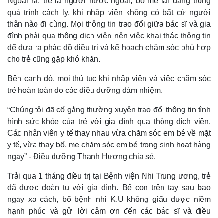
Ngoài ra, trẻ là người nước ngoài, bố mẹ lại đang trong
quá trình cách ly, khi nhập viện không có bất cứ người
thân nào đi cùng. Mọi thông tin trao đổi giữa bác sĩ và gia
đình phải qua thông dịch viên nên việc khai thác thông tin
để đưa ra phác đồ điều trị và kế hoạch chăm sóc phù hợp
cho trẻ cũng gặp khó khăn.
Bên cạnh đó, mọi thủ tục khi nhập viện và việc chăm sóc
trẻ hoàn toàn do các điều dưỡng đảm nhiệm.
“Chúng tôi đã cố gắng thường xuyên trao đổi thông tin tình
hình sức khỏe của trẻ với gia đình qua thông dịch viên.
Các nhân viên y tế thay nhau vừa chăm sóc em bé về mặt
y tế, vừa thay bố, mẹ chăm sóc em bé trong sinh hoạt hàng
ngày” - Điều dưỡng Thanh Hương chia sẻ.
Trải qua 1 tháng điều trị tại Bệnh viện Nhi Trung ương, trẻ
đã được đoàn tụ với gia đình. Bế con trên tay sau bao
ngày xa cách, bố bệnh nhi K.U không giấu được niềm
hạnh phúc và gửi lời cảm ơn đến các bác sĩ và điều