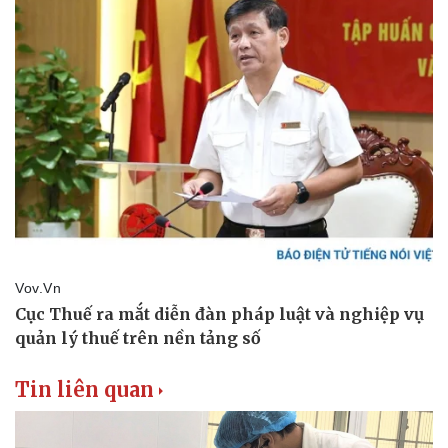
Thể thao
Ô tô - Xe máy
Bóng đá
Ô tô
Lịch thi đấu bóng đá
Xe máy
Thế giới thể thao
Tư vấn
eSports
Hậu trường
Tin liên quan