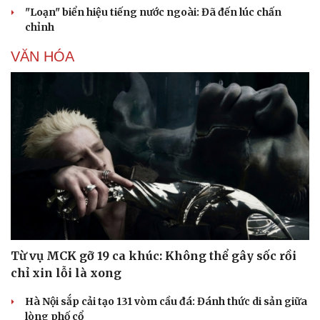
"Loạn" biển hiệu tiếng nước ngoài: Đã đến lúc chấn
chỉnh
VĂN HÓA
Từ vụ MCK gỡ 19 ca khúc: Không thể gây sốc rồi
chỉ xin lỗi là xong
Hà Nội sắp cải tạo 131 vòm cầu đá: Đánh thức di sản giữa
lòng phố cổ