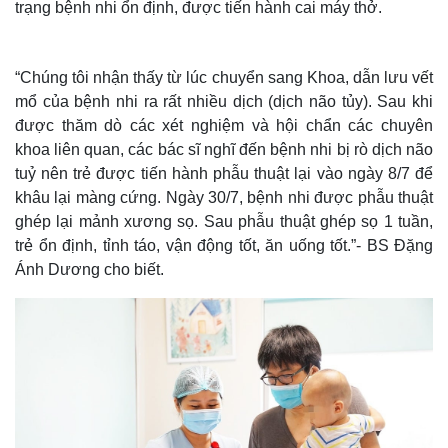
trạng bệnh nhi ổn định, được tiến hành cai máy thở.
“Chúng tôi nhận thấy từ lúc chuyển sang Khoa, dẫn lưu vết
mổ của bệnh nhi ra rất nhiều dịch (dịch não tủy). Sau khi
được thăm dò các xét nghiệm và hội chẩn các chuyên
khoa liên quan, các bác sĩ nghĩ đến bệnh nhi bị rò dịch não
tuỷ nên trẻ được tiến hành phẫu thuật lại vào ngày 8/7 để
khâu lại màng cứng. Ngày 30/7, bệnh nhi được phẫu thuật
ghép lại mảnh xương sọ. Sau phẫu thuật ghép sọ 1 tuần,
trẻ ổn định, tỉnh táo, vận động tốt, ăn uống tốt.”- BS Đặng
Ánh Dương cho biết.
Thế giới
Multimedia
Quan sát
Video
Cuộc sống đó đây
Ảnh
Hồ sơ
E-Magazine
Infographic