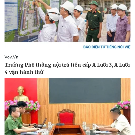
Vụ án
Vũ khí
Tin nóng
Việt Nam
Tư vấn luật
Phân tích