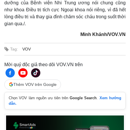
dưỡng của Bệnh viện Nhi Trung ương nói chung cũng
như khoa Điều trị tích cực Ngoại khoa nói riêng, vì đã hết
lòng điều trị và thay gia đình chăm sóc cháu trong suốt thời
gian qua./.
Minh Khánh/VOV.VN
Tag:
VOV
Mời quý độc giả theo dõi VOV.VN trên
Thêm VOV trên Google
Chọn VOV làm nguồn ưu tiên trên
Google Search
.
Xem hướng
Kinh tế
Thị trường
dẫn.
Bất động sản
Giá vàng
Khởi nghiệp
Tiêu dùng
Tỷ giá
Chứng khoán