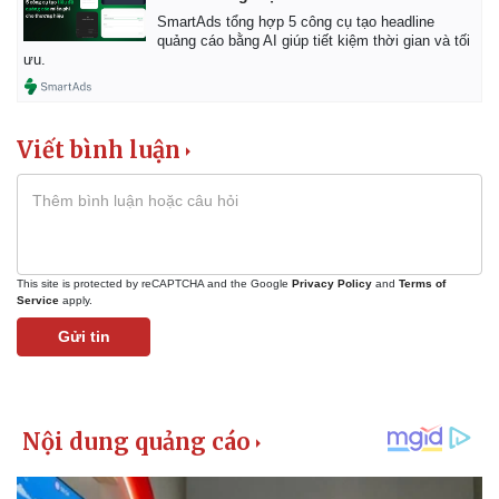
SmartAds tổng hợp 5 công cụ tạo headline
quảng cáo bằng AI giúp tiết kiệm thời gian và tối
ưu.
Viết bình luận
This site is protected by reCAPTCHA and the Google
Privacy Policy
and
Terms of
Service
apply.
Gửi tin