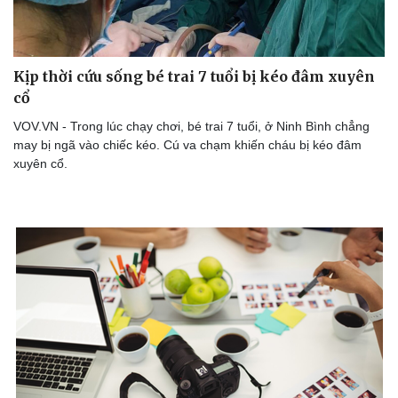
Kịp thời cứu sống bé trai 7 tuổi bị kéo đâm xuyên
Doanh nghiệp
Công nghệ
cổ
Thông tin doanh nghiệp
Sành điệu
VOV.VN - Trong lúc chạy chơi, bé trai 7 tuổi, ở Ninh Bình chẳng
Doanh nghiệp 24h
Tin Công nghệ
may bị ngã vào chiếc kéo. Cú va chạm khiến cháu bị kéo đâm
Doanh nhân
Trải nghiệm
xuyên cổ.
Vì cộng đồng
Chuyển đổi số