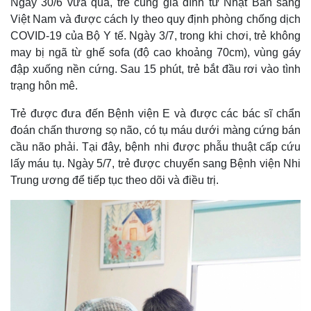
Ngày 30/6 vừa qua, trẻ cùng gia đình từ Nhật Bản sang
Việt Nam và được cách ly theo quy định phòng chống dịch
COVID-19 của Bộ Y tế. Ngày 3/7, trong khi chơi, trẻ không
may bị ngã từ ghế sofa (độ cao khoảng 70cm), vùng gáy
đập xuống nền cứng. Sau 15 phút, trẻ bắt đầu rơi vào tình
trạng hôn mê.
Trẻ được đưa đến Bệnh viện E và được các bác sĩ chẩn
đoán chấn thương sọ não, có tụ máu dưới màng cứng bán
cầu não phải. Tại đây, bệnh nhi được phẫu thuật cấp cứu
lấy máu tụ. Ngày 5/7, trẻ được chuyển sang Bệnh viện Nhi
Trung ương để tiếp tục theo dõi và điều trị.