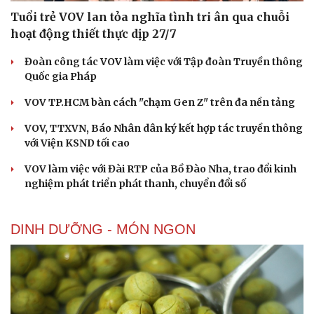
Tuổi trẻ VOV lan tỏa nghĩa tình tri ân qua chuỗi
hoạt động thiết thực dịp 27/7
Đoàn công tác VOV làm việc với Tập đoàn Truyền thông
Quốc gia Pháp
VOV TP.HCM bàn cách "chạm Gen Z" trên đa nền tảng
VOV, TTXVN, Báo Nhân dân ký kết hợp tác truyền thông
với Viện KSND tối cao
VOV làm việc với Đài RTP của Bồ Đào Nha, trao đổi kinh
nghiệm phát triển phát thanh, chuyển đổi số
DINH DƯỠNG - MÓN NGON