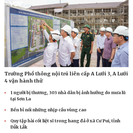
Sức khỏe
Đời sống
Dinh dưỡng - món ngon
Nhà đẹp
Cây thuốc
Blog
Sản phụ khoa
Tình yêu - Gia đình
Nhi khoa
Trường Phổ thông nội trú liên cấp A Lưới 3, A Lưới
Nam khoa
4 vận hành thử
Làm đẹp - giảm cân
Phòng mạch online
1 người bị thương, 303 nhà dân bị ảnh hưởng do mưa lũ
Ăn sạch sống khỏe
tại Sơn La
Bền bỉ nối những nhịp cầu vùng cao
Quy tập hài cốt liệt sĩ trong hang đá ở xã Cư Pui, tỉnh
Đắk Lắk