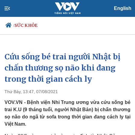
English
SỨC KHỎE
/
Cứu sống bé trai người Nhật bị
Chính trị
Xã hội
Đảng
Tin 24h
chấn thương sọ não khi đang
Tổ chức nhân sự
Dự báo thời tiết
trong thời gian cách ly
Quốc hội
Giáo dục
Nhận diện sự thật
Dấu ấn VOV
Việc làm
Thứ Bảy, 13:47, 07/08/2021
Biển đảo
VOV.VN - Bệnh viện Nhi Trung ương vừa cứu sống bé
trai K.U (9 tháng tuổi, người Nhật Bản) bị chấn thương
sọ não do ngã từ sofa trong thời gian đang cách ly tại
Việt Nam.