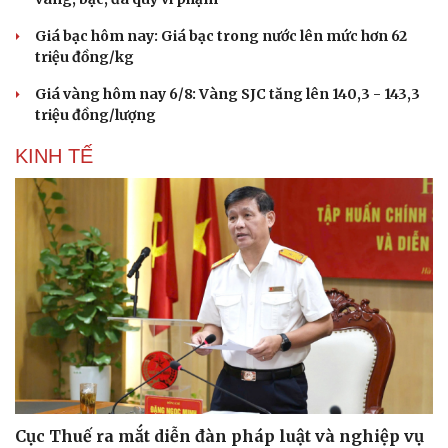
Giá bạc hôm nay: Giá bạc trong nước lên mức hơn 62
triệu đồng/kg
Giá vàng hôm nay 6/8: Vàng SJC tăng lên 140,3 - 143,3
triệu đồng/lượng
KINH TẾ
Du lịch
Podcast
Tư vấn
Câu chuyện thời sự
Săn Tour
Đọc truyện đêm khuya
check-in
Cửa sổ tình yêu
Cục Thuế ra mắt diễn đàn pháp luật và nghiệp vụ
Kể chuyện cho bé