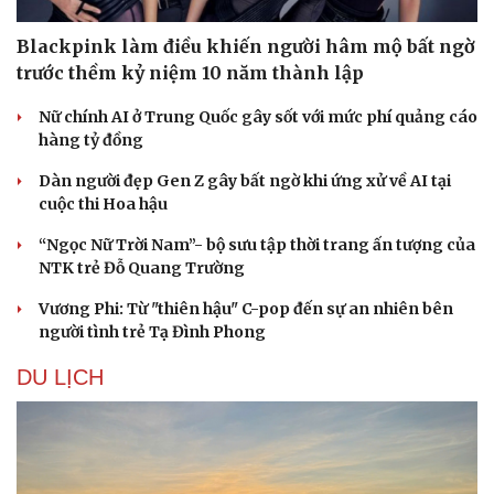
Blackpink làm điều khiến người hâm mộ bất ngờ
trước thềm kỷ niệm 10 năm thành lập
Nữ chính AI ở Trung Quốc gây sốt với mức phí quảng cáo
hàng tỷ đồng
Dàn người đẹp Gen Z gây bất ngờ khi ứng xử về AI tại
cuộc thi Hoa hậu
“Ngọc Nữ Trời Nam”- bộ sưu tập thời trang ấn tượng của
NTK trẻ Đỗ Quang Trường
Vương Phi: Từ "thiên hậu" C-pop đến sự an nhiên bên
Văn hóa
Giải trí
người tình trẻ Tạ Đình Phong
Sân khấu - Điện ảnh
Nghệ sĩ
DU LỊCH
Văn học
Thời trang
Âm nhạc
Sao Việt
Di sản