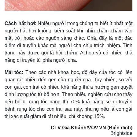
Cách hắt hơi
: Nhiều người trong chúng ta biết ít nhất một
người hắt hơi không kiểm soát khi nhìn chằm chằm vào
mặt trời hoặc các nguồn sáng khác. Chà, đây là một đặc
điểm di truyền khác mà người cha chịu trách nhiệm. Tình
trạng này được gọi là hội chứng Achoo và có nhiều khả
năng di truyền từ phía người cha.
Pháp luật
Quân sự - Quốc phòng
Vụ án
Vũ khí
Mái tóc:
Theo các nhà khoa học, độ dày của tóc có liên
Tin nóng
Việt Nam
quan rất nhiều đến gen của người cha. Tuy nhiên, so với
Tư vấn luật
Phân tích
con gái, con trai có nhiều khả năng thừa hưởng gen quyết
định lượng tóc từ bố hơn. Theo nhiều nghiên cứu cho thấy
nếu bố bị rụng tóc nặng thì 70% khả năng sẽ di truyền
bệnh rụng tóc cho con trai sau này, nhưng nếu là con gái
thì xác suất giảm đi rất nhiều, chỉ khoảng 15%.
CTV Gia Khánh/VOV.VN (Biên dịch)
Brightside