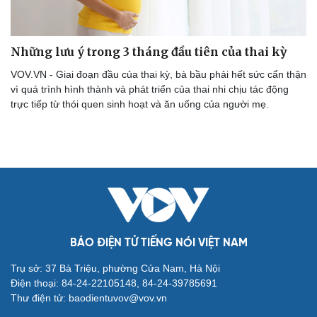
Những lưu ý trong 3 tháng đầu tiên của thai kỳ
VOV.VN - Giai đoạn đầu của thai kỳ, bà bầu phải hết sức cẩn thận
vì quá trình hình thành và phát triển của thai nhi chịu tác động
trực tiếp từ thói quen sinh hoạt và ăn uống của người mẹ.
Cải chính
BÁO ĐIỆN TỬ TIẾNG NÓI VIỆT NAM
Trụ sở: 37 Bà Triệu, phường Cửa Nam, Hà Nội
Điện thoại: 84-24-22105148, 84-24-39785691
Thư điện tử: baodientuvov@vov.vn