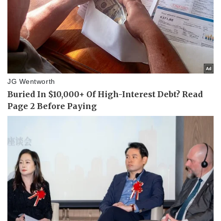
Doanh nghiệp
Công nghệ
Thông tin doanh nghiệp
Sành điệu
Doanh nghiệp 24h
Tin Công nghệ
Doanh nhân
Trải nghiệm
Vì cộng đồng
Chuyển đổi số