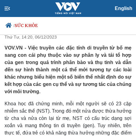
English
Đặc điểm di truyền chỉ có thể
được thừa hưởng từ người cha
SỨC KHỎE
/
Thứ Tư, 14:20, 06/12/2023
VOV.VN - Việc truyền các đặc tính di truyền từ bố mẹ
sang con cái phụ thuộc vào sự phân ly và tái tổ hợp
Chính trị
Xã hội
của gen trong quá trình phân bào và thụ tinh và dẫn
Đảng
Tin 24h
đến sự hình thành một cá thể mới tương tự các loài
Tổ chức nhân sự
Dự báo thời tiết
khác nhưng biểu hiện một số biến thể nhất định do sự
Quốc hội
Giáo dục
kết hợp của các gen cụ thể và sự tương tác của chúng
Nhận diện sự thật
Dấu ấn VOV
Việc làm
với môi trường.
Biển đảo
Khoa học đã chứng minh, mỗi một người sẽ có 23 cặp
nhiễm sắc thể (NST). Trong đó một nửa được thừa hưởng
từ cha và nửa còn lại từ mẹ, NST có cấu trúc dạng sợi
xoắn và mang thông tin di truyền (gen). Tuy nhiên, trên
thực tế, đứa trẻ có khả năng thừa hưởng những đặc điểm