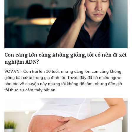
Văn hóa
Giải trí
Sân khấu - Điện ảnh
Nghệ sĩ
Văn học
Thời trang
Âm nhạc
Sao Việt
Di sản
Con càng lớn càng không giống, tôi có nên đi xét
nghiệm ADN?
VOV.VN - Con trai lên 10 tuổi, nhưng càng lớn con càng không
giống bất cứ ai trong gia đình tôi. Trước đây đã có nhiều người
bàn tán về chuyện này nhưng tôi không để tâm, nhưng đến giờ
tôi thực sự cảm thấy bất an.