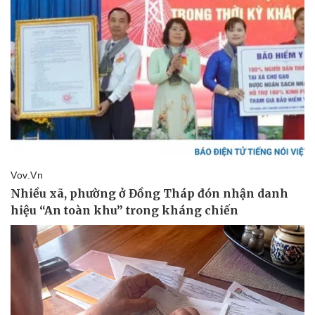
Thể thao
Ô tô - Xe máy
Bóng đá
Ô tô
Lịch thi đấu bóng đá
Xe máy
Thế giới thể thao
Tư vấn
eSports
Hậu trường