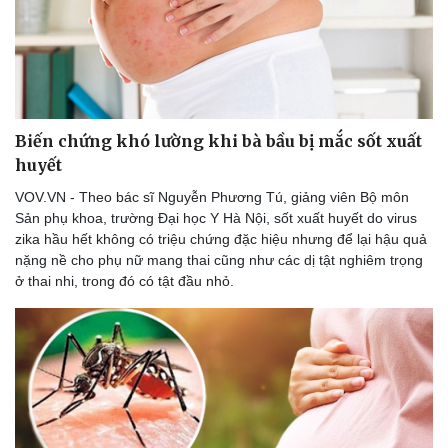
Biến chứng khó lường khi bà bầu bị mắc sốt xuất
huyết
VOV.VN - Theo bác sĩ Nguyễn Phương Tú, giảng viên Bộ môn
Sản phụ khoa, trường Đại học Y Hà Nội, sốt xuất huyết do virus
zika hầu hết không có triệu chứng đặc hiệu nhưng để lại hậu quả
nặng nề cho phụ nữ mang thai cũng như các dị tật nghiêm trọng
ở thai nhi, trong đó có tật đầu nhỏ.
Du lịch
Podcast
Tư vấn
Câu chuyện thời sự
Săn Tour
Đọc truyện đêm khuya
check-in
Cửa sổ tình yêu