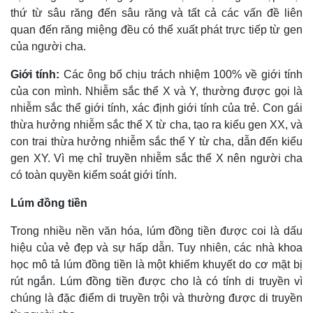
thứ từ sâu răng đến sâu răng và tất cả các vấn đề liên
quan đến răng miệng đều có thể xuất phát trực tiếp từ gen
của người cha.
Giới tính:
Các ông bố chịu trách nhiệm 100% về giới tính
của con mình. Nhiễm sắc thể X và Y, thường được gọi là
nhiễm sắc thể giới tính, xác định giới tính của trẻ. Con gái
thừa hưởng nhiễm sắc thể X từ cha, tạo ra kiểu gen XX, và
con trai thừa hưởng nhiễm sắc thể Y từ cha, dẫn đến kiểu
gen XY. Vì mẹ chỉ truyền nhiễm sắc thể X nên người cha
có toàn quyền kiểm soát giới tính.
Lúm đồng tiền
Trong nhiều nền văn hóa, lúm đồng tiền được coi là dấu
Kinh tế
Thị trường
hiệu của vẻ đẹp và sự hấp dẫn. Tuy nhiên, các nhà khoa
Bất động sản
Giá vàng
học mô tả lúm đồng tiền là một khiếm khuyết do cơ mặt bị
Khởi nghiệp
Tiêu dùng
rút ngắn. Lúm đồng tiền được cho là có tính di truyền vì
Tỷ giá
chúng là đặc điểm di truyền trội và thường được di truyền
Chứng khoán