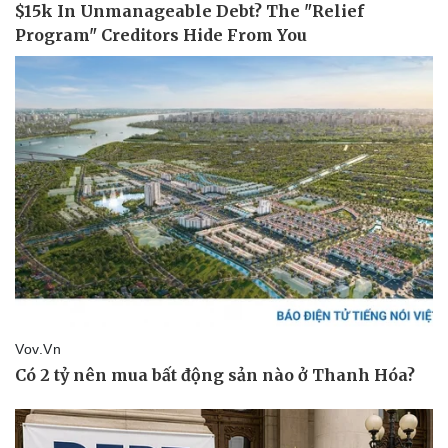
Sức khỏe
Đời sống
Dinh dưỡng - món ngon
Nhà đẹp
Cây thuốc
Blog
Sản phụ khoa
Tình yêu - Gia đình
Nhi khoa
Nam khoa
Làm đẹp - giảm cân
Phòng mạch online
Ăn sạch sống khỏe