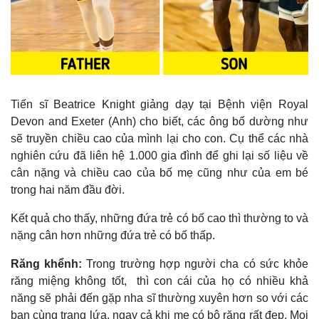
Thế giới
Multimedia
Quan sát
Video
Cuộc sống đó đây
Ảnh
Hồ sơ
E-Magazine
Tiến sĩ Beatrice Knight giảng dạy tại Bệnh viện Royal
Infographic
Devon and Exeter (Anh) cho biết, các ông bố dường như
sẽ truyền chiều cao của mình lại cho con. Cụ thể các nhà
nghiên cứu đã liên hệ 1.000 gia đình để ghi lại số liệu về
cân nặng và chiều cao của bố mẹ cũng như của em bé
trong hai năm đầu đời.
Kết quả cho thấy, những đứa trẻ có bố cao thì thường to và
nặng cân hơn những đứa trẻ có bố thấp.
Răng khểnh:
Trong trường hợp người cha có sức khỏe
răng miệng không tốt, thì con cái của họ có nhiều khả
năng sẽ phải đến gặp nha sĩ thường xuyên hơn so với các
bạn cùng trang lứa, ngay cả khi mẹ có bộ răng rất đẹp. Mọi