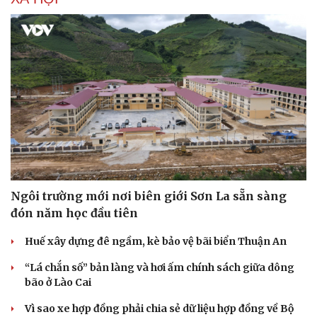
Sức khỏe
Đời sống
Dinh dưỡng - món ngon
Nhà đẹp
Cây thuốc
Blog
Sản phụ khoa
Tình yêu - Gia đình
Nhi khoa
Nam khoa
Ngôi trường mới nơi biên giới Sơn La sẵn sàng
Làm đẹp - giảm cân
đón năm học đầu tiên
Phòng mạch online
Ăn sạch sống khỏe
Huế xây dựng đê ngầm, kè bảo vệ bãi biển Thuận An
“Lá chắn số” bản làng và hơi ấm chính sách giữa dông
bão ở Lào Cai
Vì sao xe hợp đồng phải chia sẻ dữ liệu hợp đồng về Bộ