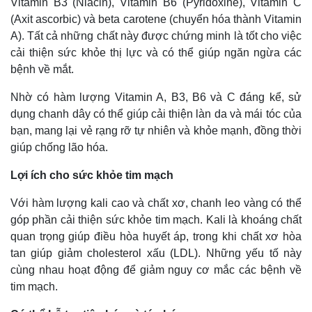
Vitamin B3 (Niacin), Vitamin B6 (Pyridoxine), Vitamin C
(Axit ascorbic) và beta carotene (chuyển hóa thành Vitamin
A). Tất cả những chất này được chứng minh là tốt cho việc
cải thiện sức khỏe thị lực và có thể giúp ngăn ngừa các
bệnh về mắt.
Nhờ có hàm lượng Vitamin A, B3, B6 và C đáng kể, sử
dụng chanh dây có thể giúp cải thiện làn da và mái tóc của
bạn, mang lại vẻ rạng rỡ tự nhiên và khỏe mạnh, đồng thời
giúp chống lão hóa.
Lợi ích cho sức khỏe tim mạch
Thế giới
Multimedia
Với hàm lượng kali cao và chất xơ, chanh leo vàng có thể
góp phần cải thiện sức khỏe tim mạch. Kali là khoáng chất
Quan sát
Video
Cuộc sống đó đây
Ảnh
quan trọng giúp điều hòa huyết áp, trong khi chất xơ hòa
Hồ sơ
E-Magazine
tan giúp giảm cholesterol xấu (LDL). Những yếu tố này
Infographic
cùng nhau hoạt động để giảm nguy cơ mắc các bệnh về
tim mạch.