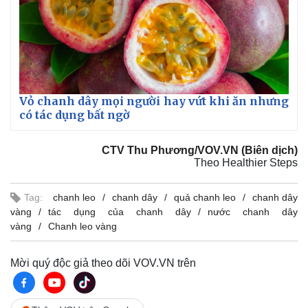
Vỏ chanh dây mọi người hay vứt khi ăn nhưng
có tác dụng bất ngờ
CTV Thu Phương/VOV.VN (Biên dịch)
Theo Healthier Steps
Tag:
chanh leo
chanh dây
quả chanh leo
chanh dây
vàng
tác dụng của chanh dây
nước chanh dây
vàng
Chanh leo vàng
Kinh tế
Thị trường
Bất động sản
Giá vàng
Mời quý độc giả theo dõi VOV.VN trên
Khởi nghiệp
Tiêu dùng
Tỷ giá
Chứng khoán