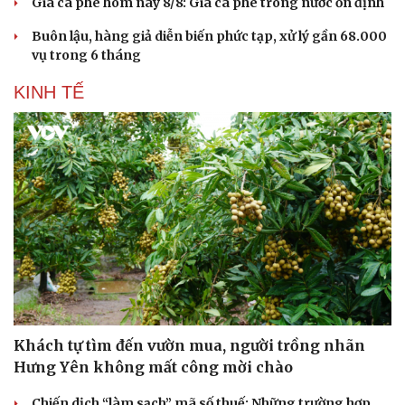
Giá cà phê hôm nay 8/8: Giá cà phê trong nước ổn định
Buôn lậu, hàng giả diễn biến phức tạp, xử lý gần 68.000
vụ trong 6 tháng
KINH TẾ
Du lịch
Podcast
Tư vấn
Câu chuyện thời sự
Khách tự tìm đến vườn mua, người trồng nhãn
Săn Tour
Đọc truyện đêm khuya
Hưng Yên không mất công mời chào
check-in
Cửa sổ tình yêu
Kể chuyện cho bé
Chiến dịch “làm sạch” mã số thuế: Những trường hợp