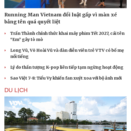
Running Man Vietnam đổi luật gấp vì màn xé
bảng tên quá quyết liệt
Trấn Thành chính thức khai máy phim Tết 2027, cái tên
“Em” gây tò mò
Long Vũ, Võ Hoài Vũ và dàn diễn viên trẻ VTV có bố mẹ
nổi tiếng
Lý do thần tượng K-pop liên tiếp tạm ngừng hoạt động
Sao Việt 7-8: Tiểu Vy khiến fan xuýt xoa với bộ ảnh mới
Văn hóa
Giải trí
DU LỊCH
Sân khấu - Điện ảnh
Nghệ sĩ
Văn học
Thời trang
Âm nhạc
Sao Việt
Di sản