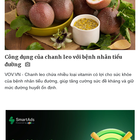
Doanh nghiệp
Công nghệ
Thông tin doanh nghiệp
Sành điệu
Doanh nghiệp 24h
Tin Công nghệ
Doanh nhân
Trải nghiệm
Công dụng của chanh leo với bệnh nhân tiểu
Vì cộng đồng
Chuyển đổi số
đường
VOV.VN - Chanh leo chứa nhiều loại vitamin có lợi cho sức khỏe
của bệnh nhân tiểu đường, giúp tăng cường sức đề kháng và giữ
mức đường huyết ổn định.