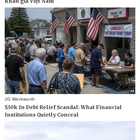
Vụ án
Vũ khí
Tin nóng
Việt Nam
Tư vấn luật
Phân tích