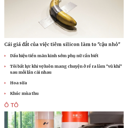
Cái giá đắt của việc tiêm silicon làm to "cậu nhỏ"
Dấu hiệu tiền mãn kinh sớm phụ nữ cần biết
Tôi bất lực khi vợ luôn mang chuyện ở rể ra làm "vũ khí"
sau mỗi lần cãi nhau
Hoa sữa
Khúc mùa thu
Ô TÔ
Cải chính