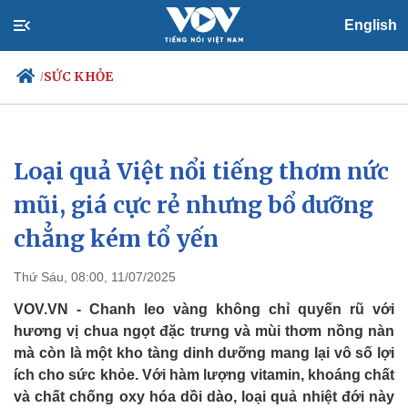
English
SỨC KHỎE
/
Loại quả Việt nổi tiếng thơm nức
Chính trị
Xã hội
Đảng
Tin 24h
mũi, giá cực rẻ nhưng bổ dưỡng
Tổ chức nhân sự
Dự báo thời tiết
chẳng kém tổ yến
Quốc hội
Giáo dục
Nhận diện sự thật
Dấu ấn VOV
Việc làm
Thứ Sáu, 08:00, 11/07/2025
Biển đảo
VOV.VN - Chanh leo vàng không chỉ quyến rũ với
hương vị chua ngọt đặc trưng và mùi thơm nồng nàn
mà còn là một kho tàng dinh dưỡng mang lại vô số lợi
ích cho sức khỏe. Với hàm lượng vitamin, khoáng chất
và chất chống oxy hóa dồi dào, loại quả nhiệt đới này