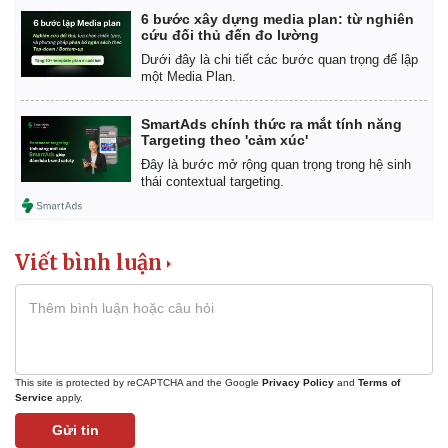
6 bước xây dựng media plan: từ nghiên
cứu đối thủ đến đo lường
Dưới đây là chi tiết các bước quan trọng để lập
một Media Plan.
SmartAds chính thức ra mắt tính năng
Targeting theo 'cảm xúc'
Đây là bước mở rộng quan trọng trong hệ sinh
thái contextual targeting.
Viết bình luận
This site is protected by reCAPTCHA and the Google
Privacy Policy
and
Terms of
Service
apply.
Gửi tin