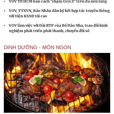
VOV TP.HCM bàn cách "chạm Gen Z" trên đa nền tảng
VOV, TTXVN, Báo Nhân dân ký kết hợp tác truyền thông
với Viện KSND tối cao
VOV làm việc với Đài RTP của Bồ Đào Nha, trao đổi kinh
nghiệm phát triển phát thanh, chuyển đổi số
DINH DƯỠNG - MÓN NGON