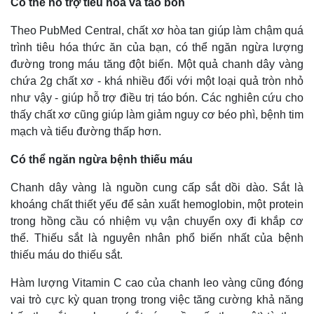
Có thể hỗ trợ tiêu hóa và táo bón
Theo PubMed Central, chất xơ hòa tan giúp làm chậm quá
trình tiêu hóa thức ăn của bạn, có thể ngăn ngừa lượng
đường trong máu tăng đột biến. Một quả chanh dây vàng
chứa 2g chất xơ - khá nhiều đối với một loại quả tròn nhỏ
như vậy - giúp hỗ trợ điều trị táo bón. Các nghiên cứu cho
thấy chất xơ cũng giúp làm giảm nguy cơ béo phì, bệnh tim
mạch và tiểu đường thấp hơn.
Có thể ngăn ngừa bệnh thiếu máu
Chanh dây vàng là nguồn cung cấp sắt dồi dào. Sắt là
khoáng chất thiết yếu để sản xuất hemoglobin, một protein
trong hồng cầu có nhiệm vụ vận chuyển oxy đi khắp cơ
thể. Thiếu sắt là nguyên nhân phổ biến nhất của bệnh
thiếu máu do thiếu sắt.
Hàm lượng Vitamin C cao của chanh leo vàng cũng đóng
vai trò cực kỳ quan trọng trong việc tăng cường khả năng