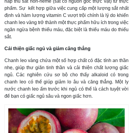
hấp thu sắt non-heme (sắt có nguồn gốc thực vật) từ thực
phẩm. Sự kết hợp giữa việc cung cấp một lượng sắt nhất
định và hàm lượng vitamin C vượt trội chính là lý do khiến
chanh leo vàng trở thành một thực phẩm hữu ích trong việc
ngăn ngừa bệnh thiếu máu, đặc biệt là thiếu máu do thiếu
sắt.
Cải thiện giấc ngủ và giảm căng thẳng
Chanh leo vàng chứa một số hợp chất có đặc tính an thần
nhẹ, giúp thư giãn tinh thần và cải thiện chất lượng giấc
ngủ. Các nghiên cứu sơ bộ cho thấy alkaloid có trong
chanh leo có thể giúp giảm lo âu và căng thẳng. Một ly
nước chanh leo ấm trước khi ngủ có thể là cách tuyệt vời
để bạn có giấc ngủ sâu và ngon giấc hơn.