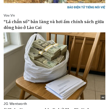
Thể thao
Ô tô - Xe máy
Bóng đá
Ô tô
Lịch thi đấu bóng đá
Xe máy
Thế giới thể thao
Tư vấn
eSports
Hậu trường