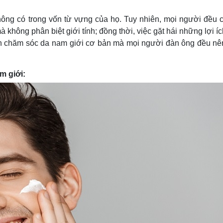
Lịch thi đấu bóng đá
Xe máy
Thế giới thể thao
Tư vấn
ông có trong vốn từ vựng của họ. Tuy nhiên, mọi người đều c
eSports
V
không phân biệt giới tính; đồng thời, việc gặt hái những lợi íc
Hậu trường
nh chăm sóc da nam giới cơ bản mà mọi người đàn ông đều nên
Văn hóa
Giải trí
D
Sân khấu - Điện ảnh
Nghệ sĩ
m giới:
Văn học
Thời trang
Âm nhạc
Sao Việt
c
Di sản