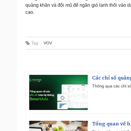
quàng khăn và đội mũ để ngăn gió lạnh thổi vào da
cao.
Tag:
VOV
Các chỉ số quản
Thông qua các chỉ số
Tổng quan về h