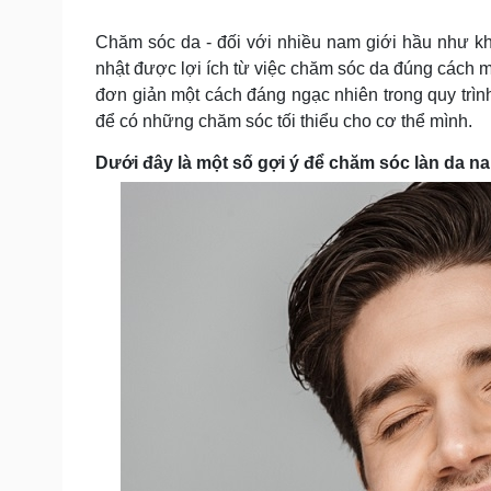
Tin nóng
Việt Nam
Tư vấn luật
Phân tích
Chăm sóc da - đối với nhiều nam giới hầu như kh
nhật được lợi ích từ việc chăm sóc da đúng cách mà 
đơn giản một cách đáng ngạc nhiên trong quy trì
Sức khỏe
Đời sống
để có những chăm sóc tối thiểu cho cơ thể mình.
Dinh dưỡng - món ngon
Nhà đẹp
Dưới đây là một số gợi ý để chăm sóc làn da na
Cây thuốc
Blog
Sản phụ khoa
Tình yêu - Gia đình
Nhi khoa
Nam khoa
Làm đẹp - giảm cân
Phòng mạch online
Ăn sạch sống khỏe
Cải chính