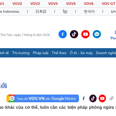
V1
VOV2
VOV3
VOV4
VOV5
VOV6
VOV GT
a Indonesia
/
日本語
/
ខ្មែរ
/
한국어
/
ພາ
Thứ Sáu, ngày 7 tháng 8 năm 2026
Po
inh tế
Thị trường
Pháp luật
Thể thao
Ô tô - Xe máy
Doanh nghi
Thế giới
Multimedia
K
Quan sát
Video
B
Cuộc sống đó đây
Ảnh
K
Hồ sơ
E-Magazine
iới
Infographic
Thể thao
Ô tô - Xe máy
D
ào khác của cơ thể, luôn cần các biện pháp phòng ngừa
Bóng đá
Ô tô
T