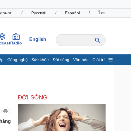
ສາລາວ
/
Русский
/
Español
/
ไทย
English
dcast
Radio
ệp
Công nghệ
Sức khỏe
Đời sống
Văn hóa
Giải trí
inh tế
Thị trường
ất động sản
Giá vàng
hởi nghiệp
Tiêu dùng
Tỷ giá
ĐỜI SỐNG
Chứng khoán
Giá cà phê
oanh nghiệp
Công nghệ
 hàng
hông tin doanh nghiệp
Sành điệu