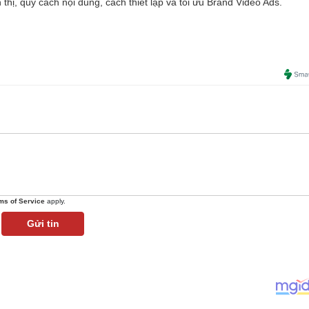
ển thị, quy cách nội dung, cách thiết lập và tối ưu Brand Video Ads.
ms of Service
apply.
Gửi tin