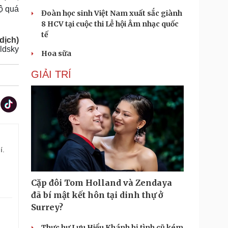
độ quá
Đoàn học sinh Việt Nam xuất sắc giành
8 HCV tại cuộc thi Lễ hội Âm nhạc quốc
tế
dịch)
ldsky
Hoa sữa
GIẢI TRÍ
í.
Cặp đôi Tom Holland và Zendaya
đã bí mật kết hôn tại dinh thự ở
Surrey?
Thực hư Lưu Hiểu Khánh bị tình cũ kém