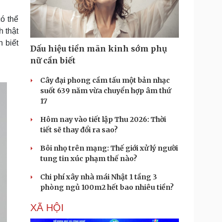
Doanh nghiệp 24h
Tin Công nghệ
Doanh nhân
Trải nghiệm
ó thể
ì cộng đồng
Chuyển đổi số
h thật
 biết
Dấu hiệu tiền mãn kinh sớm phụ
u lịch
Podcast
nữ cần biết
Tư vấn
Câu chuyện thời sự
Săn Tour
Đọc truyện đêm khuya
Cây đại phong cầm tấu một bản nhạc
heck-in
Cửa sổ tình yêu
suốt 639 năm vừa chuyển hợp âm thứ
Kể chuyện cho bé
17
Hạt giống tâm hồn
Hôm nay vào tiết lập Thu 2026: Thời
tiết sẽ thay đổi ra sao?
Bôi nhọ trên mạng: Thế giới xử lý người
tung tin xúc phạm thế nào?
Chi phí xây nhà mái Nhật 1 tầng 3
phòng ngủ 100m2 hết bao nhiêu tiền?
XÃ HỘI