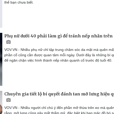
thể bạn chưa biết.
Phụ nữ dưới 40 phải làm gì để tránh nếp nhăn trên
VOV.VN - Nhiều phụ nữ chỉ tập trung chăm sóc da mặt mà quên mấ
phần cổ cũng cần được quan tâm mỗi ngày. Dưới đây là những bí q
để ngăn chặn việc hình thành nếp nhăn quanh cổ trước độ tuổi 40.
Chuyên gia tiết lộ bí quyết đánh tan mỡ lưng hiệu 
VOV.VN - Nhiều người chỉ chú ý đến phần mỡ thừa trên eo mà quê
rằng, mỡ lưng cũng gây mất thẩm mỹ, đặc biệt khi bạn mặc đồ bó s