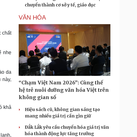
chuyển thành cơ sở y tế, giáo dục
VĂN HÓA
c chất
ể nhẹ
bào da
 này,
“Chạm Việt Nam 2026”: Cùng thế
hệ trẻ nuôi dưỡng văn hóa Việt trên
không gian số
ó khả
Hiệu sách cũ, không gian sáng tạo
mang nhiều giá trị cần gìn giữ
Đắk Lắk yêu cầu chuyển hóa giá trị văn
hóa thành động lực tăng trưởng
 lạnh,