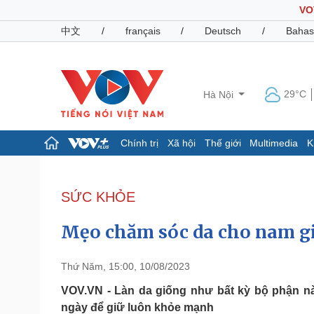
VO
中文
/
français
/
Deutsch
/
Bahas
29°C
Hà Nội
Chính trị
Xã hội
Thế giới
Multimedia
K
Chính trị
Xã hội
Đảng
Tin 24h
SỨC KHỎE
Tổ chức nhân sự
Dự báo thời tiết
Quốc hội
Giáo dục
Mẹo chăm sóc da cho nam g
Nhận diện sự thật
Dấu ấn VOV
Việc làm
Biển đảo
Thứ Năm, 15:00, 10/08/2023
Pháp luật
Quân sự - Quốc phòng
VOV.VN - Làn da giống như bất kỳ bộ phận n
ngày để giữ luôn khỏe mạnh
Vụ án
Vũ khí