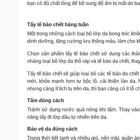
bạn có đủ chất lỏng để bổ sung độ ẩm bị mất do ba
Tẩy tế bào chết hàng tuần
Một trong những cách loại bỏ lớp da bong tróc khỏi
dinh dưỡng, tăng cường lưu thông máu, làm cho k
Chọn sản phẩm tẩy tế bào chết sử dụng các thàn
nhàng loại bỏ lớp da thô ráp và tế bào da chết, tha
Tẩy tế bào chết sẽ giúp loại bỏ các tế bào da chết
mới, khỏe mạnh hơn tự bộc lộ, cải thiện làn da. 
nhưng càng ít tích tụ trên da, thì bạn càng có ít lỗ
Tắm đúng cách
Tránh sử dụng nước quá nóng khi tắm. Thay vào 
năng lấy đi lớp dầu tự nhiên trên da.
Bảo vệ da đúng cách
Trong thời tiết lạnh và nhiều gió, nên mặc quần á