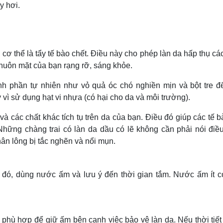
y hơi.
 cơ thể là tẩy tế bào chết. Điều này cho phép làn da hấp thụ cá
huôn mặt của bạn rạng rỡ, sáng khỏe.
h phần tự nhiên như vỏ quả óc chó nghiền mịn và bột tre đ
y vì sử dụng hạt vi nhựa (có hại cho da và môi trường).
 và các chất khác tích tụ trên da của bạn. Điều đó giúp các tế 
Những chàng trai có làn da dầu có lẽ không cần phải nói điều
 chân lông bị tắc nghẽn và nổi mụn.
đó, dùng nước ấm và lưu ý đến thời gian tắm. Nước ấm ít c
o phù hợp để giữ ấm bên cạnh việc bảo vệ làn da. Nếu thời tiết