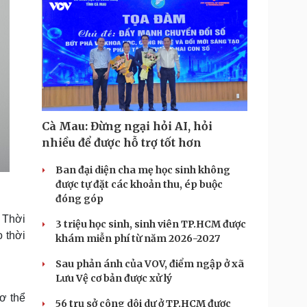
Cà Mau: Đừng ngại hỏi AI, hỏi
nhiều để được hỗ trợ tốt hơn
Ban đại diện cha mẹ học sinh không
được tự đặt các khoản thu, ép buộc
đóng góp
 Thời
3 triệu học sinh, sinh viên TP.HCM được
 thời
khám miễn phí từ năm 2026-2027
Sau phản ánh của VOV, điểm ngập ở xã
Lưu Vệ cơ bản được xử lý
ơ thể
56 trụ sở công dôi dư ở TP.HCM được