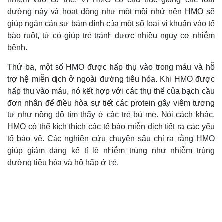
đường này và hoạt động như một mồi nhử nên HMO sẽ
giúp ngăn cản sự bám dính của một số loại vi khuẩn vào tế
bào ruột, từ đó giúp trẻ tránh được nhiều nguy cơ nhiễm
bệnh.
Thứ ba, một số HMO được hấp thụ vào trong máu và hỗ
trợ hệ miễn dịch ở ngoài đường tiêu hóa. Khi HMO được
hấp thu vào máu, nó kết hợp với các thụ thể của bạch cầu
đơn nhân để điều hòa sự tiết các protein gây viêm tương
tự như nồng độ tìm thấy ở các trẻ bú mẹ. Nói cách khác,
HMO có thể kích thích các tế bào miễn dịch tiết ra các yếu
tố bảo vệ. Các nghiên cứu chuyên sâu chỉ ra rằng HMO
Thế giới
Multimedia
giúp giảm đáng kể tỉ lệ nhiễm trùng như nhiễm trùng
Quan sát
Video
đường tiêu hóa và hô hấp ở trẻ.
Cuộc sống đó đây
Ảnh
Hồ sơ
E-Magazine
Infographic