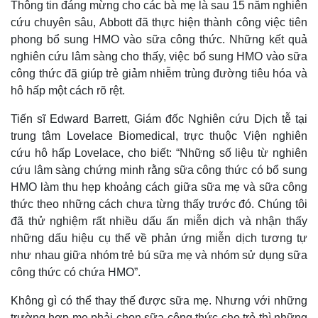
Thông tin đáng mừng cho các bà mẹ là sau 15 năm nghiên
cứu chuyên sâu, Abbott đã thực hiện thành công việc tiên
phong bổ sung HMO vào sữa công thức. Những kết quả
nghiên cứu lâm sàng cho thấy, việc bổ sung HMO vào sữa
công thức đã giúp trẻ giảm nhiễm trùng đường tiêu hóa và
hô hấp một cách rõ rệt.
Tiến sĩ Edward Barrett, Giám đốc Nghiên cứu Dịch tễ tại
trung tâm Lovelace Biomedical, trực thuộc Viện nghiên
cứu hô hấp Lovelace, cho biết: “Những số liệu từ nghiên
cứu lâm sàng chứng minh rằng sữa công thức có bổ sung
HMO làm thu hẹp khoảng cách giữa sữa mẹ và sữa công
thức theo những cách chưa từng thấy trước đó.
Chúng tôi
đã thử nghiệm rất nhiều dấu ấn miễn dịch và nhận thấy
những dấu hiệu cụ thể về phản ứng miễn dịch tương tự
Kinh tế
Thị trường
như nhau giữa nhóm trẻ bú sữa mẹ và nhóm sử dụng sữa
Bất động sản
Giá vàng
công thức có chứa HMO”.
Khởi nghiệp
Tiêu dùng
Tỷ giá
Không gì có thể thay thế được sữa mẹ. Nhưng với những
Chứng khoán
trường hợp mẹ phải chọn sữa công thức cho trẻ thì những