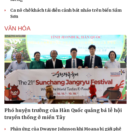
Ca nô chở khách tái diễn cảnh bát nháo trên biển Sầm
Sơn
VĂN HÓA
Văn hóa
Giải trí
Sân khấu - Điện ảnh
Nghệ sĩ
Văn học
Thời trang
Âm nhạc
Sao Việt
Phó huyện trưởng của Hàn Quốc quảng bá lễ hội
Di sản
truyền thống ở miền Tây
Phản ứng của Dwayne Johnson khi Moana bị giới phê