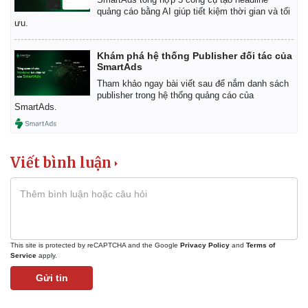
Vụ án
Vũ khí
quảng cáo bằng AI giúp tiết kiệm thời gian và tối
Tin nóng
Việt Nam
ưu.
Tư vấn luật
Phân tích
Khám phá hệ thống Publisher đối tác của
SmartAds
Tham khảo ngay bài viết sau để nắm danh sách
publisher trong hệ thống quảng cáo của
SmartAds.
Viết bình luận
This site is protected by reCAPTCHA and the Google
Privacy Policy
and
Terms of
Service
apply.
Gửi tin