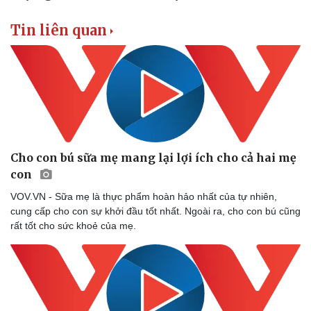
Tin liên quan
Doanh nghiệp
Công nghệ
Thông tin doanh nghiệp
Sành điệu
Doanh nghiệp 24h
Tin Công nghệ
Doanh nhân
Trải nghiệm
Vì cộng đồng
Chuyển đổi số
Cho con bú sữa mẹ mang lại lợi ích cho cả hai mẹ
con
VOV.VN - Sữa mẹ là thực phẩm hoàn hảo nhất của tự nhiên,
cung cấp cho con sự khởi đầu tốt nhất. Ngoài ra, cho con bú cũng
rất tốt cho sức khoẻ của mẹ.