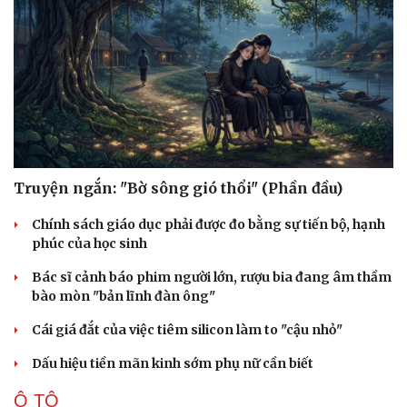
Truyện ngắn: "Bờ sông gió thổi" (Phần đầu)
Chính sách giáo dục phải được đo bằng sự tiến bộ, hạnh
phúc của học sinh
Bác sĩ cảnh báo phim người lớn, rượu bia đang âm thầm
bào mòn "bản lĩnh đàn ông"
Cái giá đắt của việc tiêm silicon làm to "cậu nhỏ"
Dấu hiệu tiền mãn kinh sớm phụ nữ cần biết
Ô TÔ