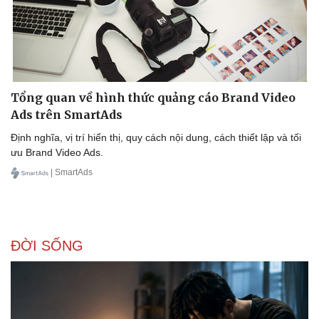
Tổng quan về hình thức quảng cáo Brand Video
Sức khỏe
Đời sống
Ads trên SmartAds
Dinh dưỡng - món ngon
Nhà đẹp
Định nghĩa, vị trí hiển thị, quy cách nội dung, cách thiết lập và tối
Cây thuốc
Blog
ưu Brand Video Ads.
Sản phụ khoa
Tình yêu - Gia đìn
Nhi khoa
| SmartAds
Nam khoa
Làm đẹp - giảm cân
Phòng mạch online
Ăn sạch sống khỏe
ĐỜI SỐNG