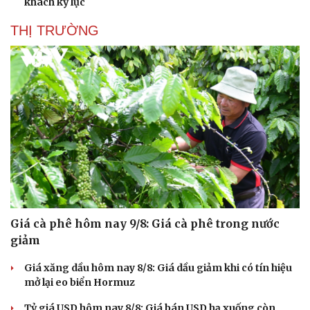
khách kỷ lục
Hạt giống tâm hồn
THỊ TRƯỜNG
Giá cà phê hôm nay 9/8: Giá cà phê trong nước
giảm
Giá xăng dầu hôm nay 8/8: Giá dầu giảm khi có tín hiệu
mở lại eo biển Hormuz
Tỷ giá USD hôm nay 8/8: Giá bán USD hạ xuống còn