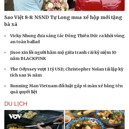
Sao Việt 8-8: NSND Tự Long mua xế hộp mới tặng
bà xã
Vicky Nhung đưa sáng tác Đông Thiên Đức ra khỏi vùng
an toàn ballad
Jisoo xin lỗi người hâm mộ giữa tranh cãi kỷ niệm 10
năm BLACKPINK
The Odyssey vượt 1 tỷ USD, Christopher Nolan tái lập kỳ
tích sau 14 năm
Running Man Vietnam đổi luật gấp vì màn xé bảng tên
quá quyết liệt
DU LỊCH