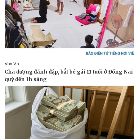
Thể thao
Ô tô - Xe máy
Bóng đá
Ô tô
Lịch thi đấu bóng đá
Xe máy
Thế giới thể thao
Tư vấn
eSports
Hậu trường