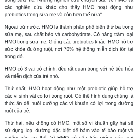
các nghiên cứu khác cho thấy HMO hoạt động như
prebiotics trong sữa mẹ và còn hơn thế nữa”.
Ngoại trừ nước, HMO là thành phần phổ biến thứ ba trong
sữa mẹ, sau chất béo và carbohydrate. Có hàng trăm loại
HMO trong sữa mẹ. Giống các prebiotics khác, HMO hỗ trợ
sức khỏe đường ruột, nơi 70% hệ thống miễn dịch tồn tại
trong đó.
HMO có 3 vai trò chính, đều rất quan trọng với hệ tiêu hóa
và miễn dịch của trẻ nhỏ.
Thứ nhất, HMO hoạt động như một prebiotic giúp hỗ trợ
các vi sinh vật có lợi trong ruột. Có thể hình dung chúng là
thức ăn để nuôi dưỡng các vi khuẩn có lợi trong đường
ruột của trẻ.
Thứ hai, nếu không có HMO, một số vi khuẩn gây hại sẽ
sử dụng loại đường đặc biệt để bám vào tế bào ruột và
nhiễm vào cơ thể. Vì HMO có cấu trúc giống các loại