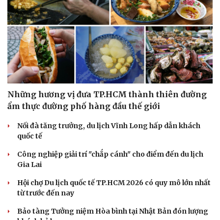
Những hương vị đưa TP.HCM thành thiên đường
ẩm thực đường phố hàng đầu thế giới
Nối đà tăng trưởng, du lịch Vĩnh Long hấp dẫn khách
quốc tế
Công nghiệp giải trí "chắp cánh" cho điểm đến du lịch
Gia Lai
Du lịch
Podcast
Hội chợ Du lịch quốc tế TP.HCM 2026 có quy mô lớn nhất
Tư vấn
Câu chuyện thời s
từ trước đến nay
Săn Tour
Đọc truyện đêm kh
check-in
Cửa sổ tình yêu
Bảo tàng Tưởng niệm Hòa bình tại Nhật Bản đón lượng
Kể chuyện cho bé