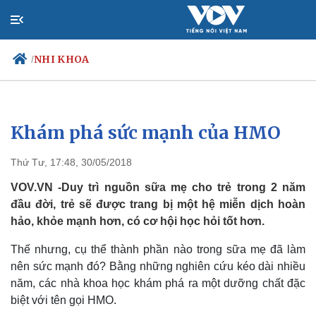
NHI KHOA
/
Khám phá sức mạnh của HMO
Chính trị
Xã hội
Đảng
Tin 24h
Thứ Tư, 17:48, 30/05/2018
Tổ chức nhân sự
Dự báo thời tiết
Quốc hội
Giáo dục
VOV.VN -Duy trì nguồn sữa mẹ cho trẻ trong 2 năm
Nhận diện sự thật
Dấu ấn VOV
đầu đời, trẻ sẽ được trang bị một hệ miễn dịch hoàn
Việc làm
hảo, khỏe mạnh hơn, có cơ hội học hỏi tốt hơn.
Biển đảo
Thế nhưng, cụ thể thành phần nào trong sữa mẹ đã làm
nên sức mạnh đó? Bằng những nghiên cứu kéo dài nhiều
năm, các nhà khoa học khám phá ra một dưỡng chất đặc
biệt với tên gọi HMO.