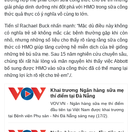
Giá cà phê
giải pháp dinh dưỡng nhi đột phá với HMO trong sữa công
thức quả thực có ý nghĩa vô cùng to lớn.
Tiến sĩ Rachael Buck nhấn mạnh: “Mặc dù điều này không
có nghĩa trẻ sẽ không mắc các bệnh thường gặp khi còn
nhỏ, nhưng những số liệu cho thấy rõ ràng rằng sữa công
thức có HMO giúp tăng cường hệ miễn dịch của trẻ giống
những trẻ bú sữa mẹ. Sau 15 năm nghiên cứu chuyên sâu,
chúng tôi rất hài lòng và mãn nguyện khi thấy việc Abbott
bổ sung được HMO vào sữa công thức đã có thể mang lại
những lợi ích rõ rệt cho trẻ em”./.
Khai trương Ngân hàng sữa mẹ
thí điểm tại Đà Nẵng
VOV.VN - Ngân hàng sữa mẹ thí điểm
đầu tiên tại Việt Nam được khai trương
tại Bệnh viện Phụ sản - Nhi Đà Nẵng sáng nay (17/2).