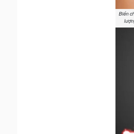
Biến c
lượn