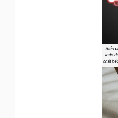
Biến c
tháo đ
chất bé