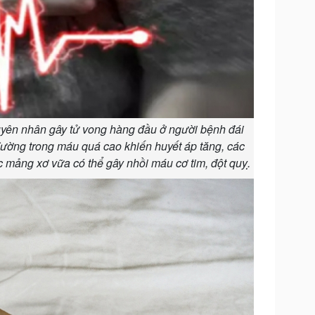
uyên nhân gây tử vong hàng đầu ở người bệnh đái
ường trong máu quá cao khiến huyết áp tăng, các
c mảng xơ vữa có thể gây nhồi máu cơ tim, đột quỵ.