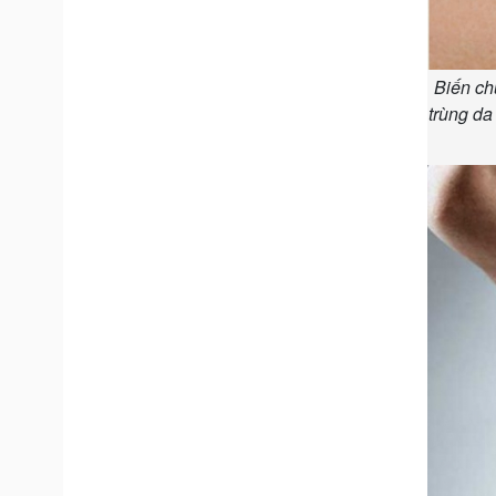
Biến ch
trùng da