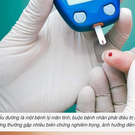
Lịch thi đấu bóng đá
Xe máy
Thế giới thể thao
Tư vấn
eSports
V
Hậu trường
Văn hóa
Giải trí
D
Sân khấu - Điện ảnh
Nghệ sĩ
Văn học
Thời trang
Âm nhạc
Sao Việt
c
Di sản
ểu đường là một bệnh lý mãn tính, buộc bệnh nhân phải điều trị l
ờng thường gặp nhiều biến chứng nghiêm trọng, ảnh hưởng đến nh