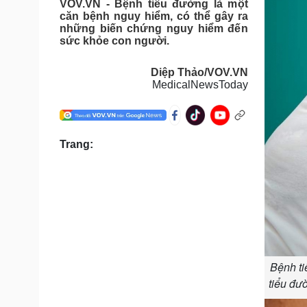
VOV.VN - Bệnh tiểu đường là một
Tin nóng
Việt Nam
căn bệnh nguy hiểm, có thể gây ra
Tư vấn luật
Phân tích
những biến chứng nguy hiểm đến
sức khỏe con người.
Diệp Thảo/VOV.VN
Sức khỏe
Đời sống
MedicalNewsToday
Dinh dưỡng - món ngon
Nhà đẹp
Cây thuốc
Blog
Sản phụ khoa
Tình yêu - Gia đình
Nhi khoa
Trang:
Nam khoa
Làm đẹp - giảm cân
Phòng mạch online
Ăn sạch sống khỏe
Cải chính
Bệnh ti
tiểu đư