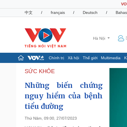
VO
中文
/
français
/
Deutsch
/
Bahas
Hà Nội
Chính trị
Xã hội
Thế giới
Multimedia
K
Chính trị
Xã hội
SỨC KHỎE
Đảng
Tin 24h
Những biến chứng
Tổ chức nhân sự
Dự báo thời tiết
Quốc hội
Giáo dục
nguy hiểm của bệnh
Nhận diện sự thật
Dấu ấn VOV
Việc làm
tiểu đường
Biển đảo
Pháp luật
Quân sự - Quốc phòng
Thứ Năm, 09:00, 27/07/2023
Vụ án
Vũ khí