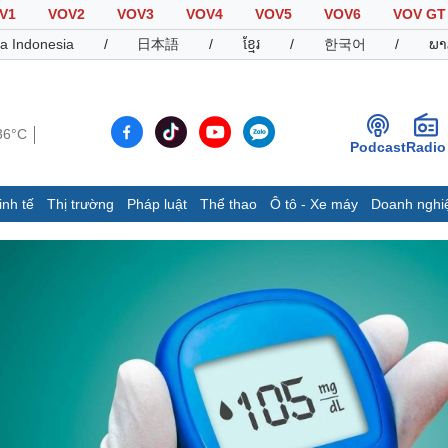
V1
VOV2
VOV3
VOV4
VOV5
VOV6
VOV GT
a Indonesia
/
日本語
/
ខ្មែរ
/
한국어
/
ພາ
36°C
Podcast
Radio
inh tế
Thị trường
Pháp luật
Thể thao
Ô tô - Xe máy
Doanh nghi
Thế giới
Multimedia
K
Quan sát
Video
B
Cuộc sống đó đây
Ảnh
K
Hồ sơ
E-Magazine
Infographic
Thể thao
Ô tô - Xe máy
D
Bóng đá
Ô tô
T