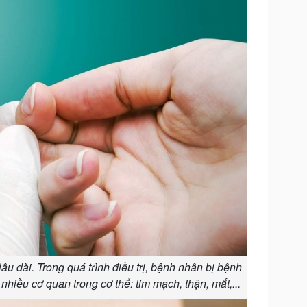
Doanh nghiệp 24h
Tin Công nghệ
Doanh nhân
Trải nghiệm
ì cộng đồng
Chuyển đổi số
u lịch
Podcast
Tư vấn
Câu chuyện thời sự
Săn Tour
Đọc truyện đêm khuya
heck-in
Cửa sổ tình yêu
Kể chuyện cho bé
Hạt giống tâm hồn
âu dài. Trong quá trình điều trị, bệnh nhân bị bệnh
iều cơ quan trong cơ thể: tim mạch, thận, mắt,...