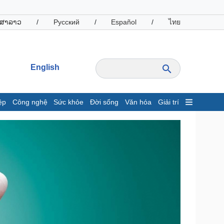
ສາລາວ
/
Русский
/
Español
/
ไทย
English
ệp
Công nghệ
Sức khỏe
Đời sống
Văn hóa
Giải trí
inh tế
Thị trường
ất động sản
Giá vàng
hởi nghiệp
Tiêu dùng
Tỷ giá
Chứng khoán
Giá cà phê
oanh nghiệp
Công nghệ
hông tin doanh nghiệp
Sành điệu