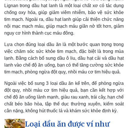
Lignan trong dầu hạt lanh là một loại chất xơ có tác dụng
chống oxy hóa, giúp giảm viêm nhiễm, bảo vệ sức khỏe
tim mạch. Ngoài ra, dầu hạt lanh giúp cải thiện chức năng
nội mạc mạch máu, giúp mạch máu giãn nở tốt hơn, giảm
nguy cơ hình thành cục máu đông.
Lựa chọn đúng loại dầu ăn là một bước quan trọng trong
việc chăm sóc sức khỏe tim mạch, đặc biệt là trong mùa
lạnh. Bằng cách bổ sung dầu ô liu, dầu hạt cải và dầu hạt
lanh vào chế độ ăn uống, bạn có thể tăng cường sức khỏe
tim mạch, phòng ngừa đột quỵ, nhồi máu cơ tim hiệu quả.
Ngoài việc bổ sung 3 loại dầu ăn kể trên, để phòng ngừa
đột quỵ, nhồi máu cơ tim hiệu quả, bạn cần kết hợp với
chế độ ăn uống lành mạnh, giàu rau xanh, trái cây, hạn chế
chất béo bão hòa, tập thể dục thường xuyên, kiểm soát
cân nặng, không hút thuốc lá và khám sức khỏe định kỳ.
Loại dầu ăn được ví như