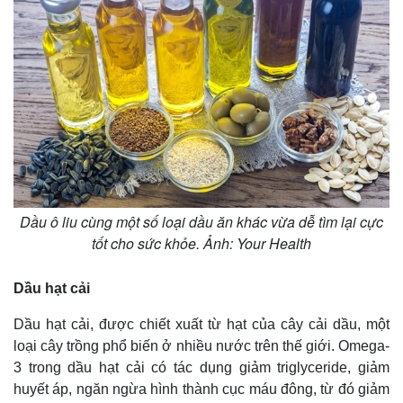
Thế giới
Multimedia
Quan sát
Video
Cuộc sống đó đây
Ảnh
Hồ sơ
E-Magazine
Infographic
Dầu ô liu cùng một số loại dầu ăn khác vừa dễ tìm lại cực
tốt cho sức khỏe. Ảnh: Your Health
Dầu hạt cải
Dầu hạt cải, được chiết xuất từ hạt của cây cải dầu, một
loại cây trồng phổ biến ở nhiều nước trên thế giới. Omega-
3 trong dầu hạt cải có tác dụng giảm triglyceride, giảm
huyết áp, ngăn ngừa hình thành cục máu đông, từ đó giảm