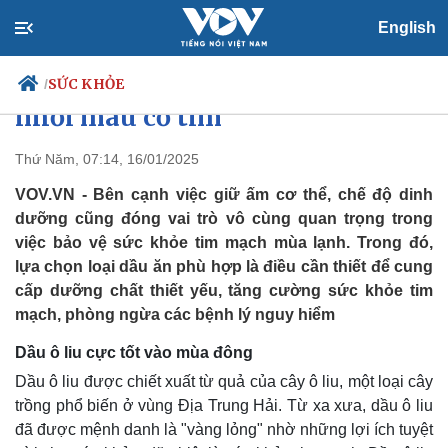
English
Những loại dầu cực tốt ăn vào
mùa đông không lo đột quỵ,
SỨC KHỎE
/
nhồi máu cơ tim
Thứ Năm, 07:14, 16/01/2025
Chính trị
Xã hội
VOV.VN - Bên cạnh việc giữ ấm cơ thể, chế độ dinh
Đảng
Tin 24h
dưỡng cũng đóng vai trò vô cùng quan trọng trong
Tổ chức nhân sự
Dự báo thời tiết
việc bảo vệ sức khỏe tim mạch mùa lạnh. Trong đó,
Quốc hội
Giáo dục
lựa chọn loại dầu ăn phù hợp là điều cần thiết để cung
Nhận diện sự thật
Dấu ấn VOV
cấp dưỡng chất thiết yếu, tăng cường sức khỏe tim
Việc làm
mạch, phòng ngừa các bệnh lý nguy hiểm
Biển đảo
Dầu ô liu cực tốt vào mùa đông
Dầu ô liu được chiết xuất từ quả của cây ô liu, một loại cây
trồng phổ biến ở vùng Địa Trung Hải. Từ xa xưa, dầu ô liu
đã được mệnh danh là "vàng lỏng" nhờ những lợi ích tuyệt