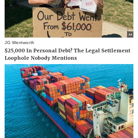
Sức khỏe
Đời sống
Dinh dưỡng - món ngon
Nhà đẹp
Cây thuốc
Blog
Sản phụ khoa
Tình yêu - Gia đình
Nhi khoa
Nam khoa
Làm đẹp - giảm cân
Phòng mạch online
Ăn sạch sống khỏe