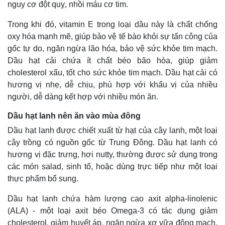
nguy cơ đột quỵ, nhồi máu cơ tim.
Trong khi đó, vitamin E trong loại dầu này là chất chống
oxy hóa mạnh mẽ, giúp bảo vệ tế bào khỏi sự tấn công của
gốc tự do, ngăn ngừa lão hóa, bảo vệ sức khỏe tim mạch.
Dầu hạt cải chứa ít chất béo bão hòa, giúp giảm
cholesterol xấu, tốt cho sức khỏe tim mạch. Dầu hạt cải có
hương vị nhẹ, dễ chịu, phù hợp với khẩu vị của nhiều
người, dễ dàng kết hợp với nhiều món ăn.
Kinh tế
Thị trường
Dầu hạt lanh nên ăn vào mùa đông
Bất động sản
Giá vàng
Dầu hạt lanh được chiết xuất từ hạt của cây lanh, một loại
Khởi nghiệp
Tiêu dùng
cây trồng có nguồn gốc từ Trung Đông. Dầu hạt lanh có
Tỷ giá
hương vị đặc trưng, hơi nutty, thường được sử dụng trong
Chứng khoán
Giá cà phê
các món salad, sinh tố, hoặc dùng trực tiếp như một loại
thực phẩm bổ sung.
Dầu hạt lanh chứa hàm lượng cao axit alpha-linolenic
(ALA) - một loại axit béo Omega-3 có tác dụng giảm
cholesterol, giảm huyết áp, ngăn ngừa xơ vữa động mạch.