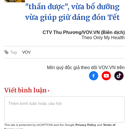
Pháp luật
Quân sự - Quốc phòng
"thần dược", vừa bổ dưỡng
Vụ án
Vũ khí
vừa giúp giữ dáng đón Tết
Tin nóng
Việt Nam
Tư vấn luật
Phân tích
CTV Thu Phương/VOV.VN (Biên dịch)
Theo Only My Health
Tag:
VOV
Mời quý độc giả theo dõi VOV.VN trên
Viết bình luận
This site is protected by reCAPTCHA and the Google
Privacy Policy
and
Terms of