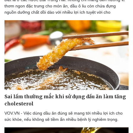
thơm ngon đặc trưng cho món ăn, dầu ô liu còn chứa đựng
nguồn dưỡng chất dồi dào với nhiều lợi ích tuyệt vời cho
Du lịch
Podcast
Tư vấn
Câu chuyện thời sự
Sai lầm thường mắc khi sử dụng dầu ăn làm tăng
Săn Tour
Đọc truyện đêm khuya
cholesterol
check-in
Cửa sổ tình yêu
Kể chuyện cho bé
VOV.VN - Việc dùng dầu ăn đúng sẽ mang tới nhiều lợi ích cho
Hạt giống tâm hồn
sức khỏe, nếu không sẽ tiềm ẩn nhiều bệnh lý nghiêm trọng.