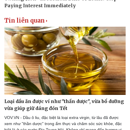
Tin liên quan
Văn hóa
Giải trí
Sân khấu - Điện ảnh
Nghệ sĩ
Văn học
Thời trang
Âm nhạc
Sao Việt
Di sản
Loại dầu ăn được ví như "thần dược", vừa bổ dưỡng
vừa giúp giữ dáng đón Tết
VOV.VN - Dầu ô liu, đặc biệt là loại extra virgin, từ lâu đã được
xem như "thần dược" trong ẩm thực và chăm sóc sức khỏe, đặc
biệt là ở các nước Địa Trung Hải. Không chỉ mang đến hương vị