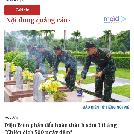
Service
apply.
Gửi tin
Thể thao
Ô tô - Xe máy
Bóng đá
Ô tô
Lịch thi đấu bóng đá
Xe máy
Thế giới thể thao
Tư vấn
eSports
Hậu trường