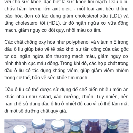
vời cho sức khỏe, đặc biệt là sức khỏe tim mạch. Dầu ô liu
chứa hàm lượng lớn axit oleic - một loại axit béo không
bão hòa đơn có tác dụng giảm cholesterol xấu (LDL) và
tăng cholesterol tốt (HDL), từ đó ngăn ngừa xơ vữa động
mạch, giảm nguy cơ đột quỵ, nhồi máu cơ tim.
Các chất chống oxy hóa như polyphenol và vitamin E trong
dầu ô liu giúp bảo vệ tế bào khỏi sự tấn công của các gốc
tự do, ngăn ngừa tổn thương mạch máu, giảm nguy cơ
hình thành cục máu đông. Trong khi đó, các hợp chất trong
dầu ô liu có tác dụng kháng viêm, giúp giảm viêm nhiễm
trong cơ thể, bảo vệ sức khỏe tim mạch.
Dầu ô liu có thể được sử dụng để chế biến nhiều món ăn
khác nhau như salad, xào, nướng, chiên. Tuy nhiên, nên
hạn chế sử dụng dầu ô liu ở nhiệt độ cao vì có thể làm mất
đi một số dưỡng chất quý giá.