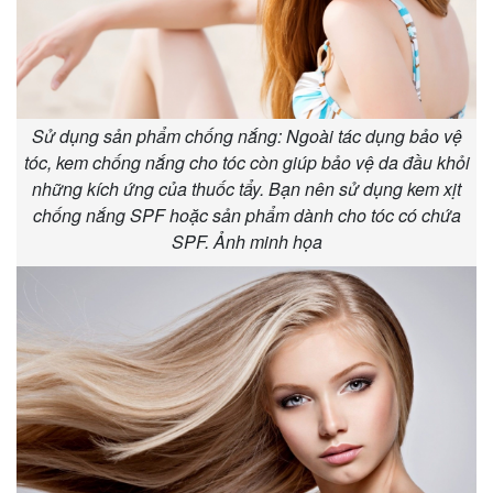
Sử dụng sản phẩm chống nắng: Ngoài tác dụng bảo vệ
tóc, kem chống nắng cho tóc còn giúp bảo vệ da đầu khỏi
những kích ứng của thuốc tẩy. Bạn nên sử dụng kem xịt
chống nắng SPF hoặc sản phẩm dành cho tóc có chứa
SPF. Ảnh minh họa
Kinh tế
Thị trường
Bất động sản
Giá vàng
Khởi nghiệp
Tiêu dùng
Tỷ giá
Chứng khoán
Giá cà phê