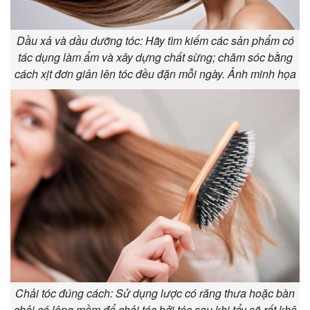
Dầu xả và dầu dưỡng tóc: Hãy tìm kiếm các sản phẩm có
tác dụng làm ẩm và xây dựng chất sừng; chăm sóc bằng
cách xịt đơn giản lên tóc đều đặn mỗi ngày. Ảnh minh họa
Chải tóc đúng cách: Sử dụng lược có răng thưa hoặc bàn
chải có lông mềm để chải tóc,bởi tóc sau khi tẩy sẽ rất khô