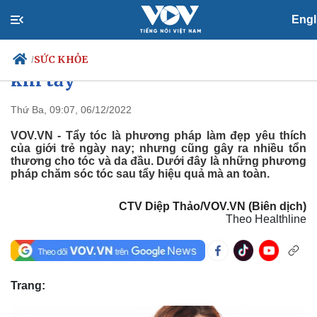
SỨC KHỎE
Engl
Phương pháp chăm sóc tóc sau
SỨC KHỎE
/
khi tẩy
Thứ Ba, 09:07, 06/12/2022
Chính trị
Xã hội
VOV.VN - Tẩy tóc là phương pháp làm đẹp yêu thích
của giới trẻ ngày nay; nhưng cũng gây ra nhiều tổn
Đảng
Tin 24h
thương cho tóc và da đầu. Dưới đây là những phương
Tổ chức nhân sự
Dự báo thời tiết
pháp chăm sóc tóc sau tẩy hiệu quả mà an toàn.
Quốc hội
Giáo dục
Nhận diện sự thật
Dấu ấn VOV
CTV Diệp Thảo/VOV.VN (Biên dịch)
Việc làm
Theo Healthline
Biển đảo
Trang: