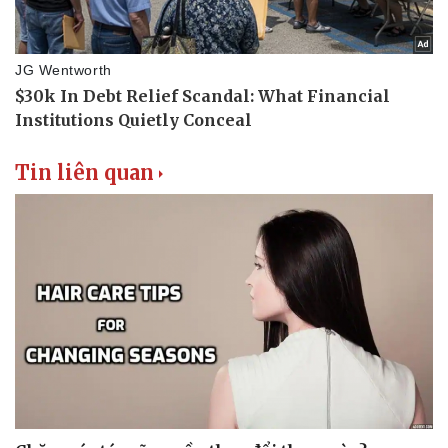
Văn hóa
Giải trí
Sân khấu - Điện ảnh
Nghệ sĩ
Văn học
Thời trang
Âm nhạc
Sao Việt
Di sản
Tin liên quan