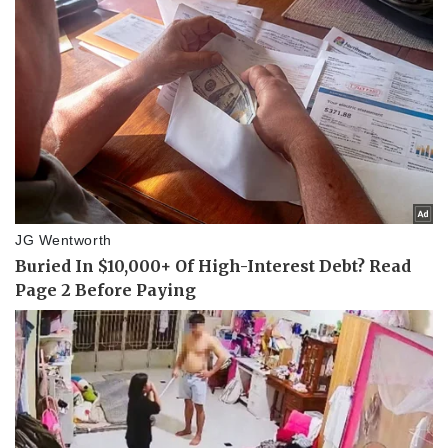
Sức khỏe
Đời sống
Dinh dưỡng - món ngon
Nhà đẹp
Cây thuốc
Blog
Sản phụ khoa
Tình yêu - Gia đình
Nhi khoa
Nam khoa
Làm đẹp - giảm cân
Phòng mạch online
Ăn sạch sống khỏe