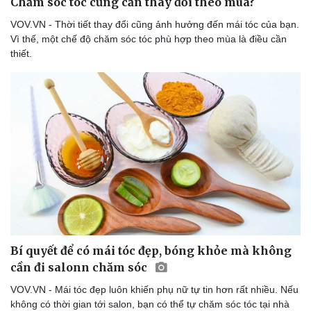
Chăm sóc tóc cũng cần thay đổi theo mùa?
VOV.VN - Thời tiết thay đổi cũng ảnh hưởng đến mái tóc của bạn.
Vì thế, một chế độ chăm sóc tóc phù hợp theo mùa là điều cần
thiết.
Du lịch
Podcast
Tư vấn
Câu chuyện thời sự
Săn Tour
Đọc truyện đêm khuya
Bí quyết để có mái tóc đẹp, bóng khỏe mà không
check-in
Cửa sổ tình yêu
cần đi salonn chăm sóc
Kể chuyện cho bé
Hạt giống tâm hồn
VOV.VN - Mái tóc đẹp luôn khiến phụ nữ tự tin hơn rất nhiều. Nếu
không có thời gian tới salon, bạn có thể tự chăm sóc tóc tại nhà