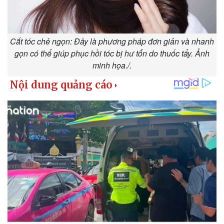
Bóng đá
Ô tô
Lịch thi đấu bóng đá
Xe máy
Thế giới thể thao
Tư vấn
eSports
Cắt tóc chẻ ngọn: Đây là phương pháp đơn giản và nhanh
Hậu trường
gọn có thể giúp phục hồi tóc bị hư tổn do thuốc tẩy. Ảnh
minh họa./.