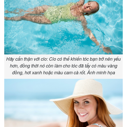
Thế giới
Multimedia
Quan sát
Video
Cuộc sống đó đây
Ảnh
Hồ sơ
E-Magazine
Infographic
Hãy cẩn thận với clo: Clo có thể khiến tóc bạn trở nên yếu
hơn, đồng thời nó còn làm cho tóc đã tẩy có màu vàng
đồng, hơi xanh hoặc màu cam cà rốt. Ảnh minh họa