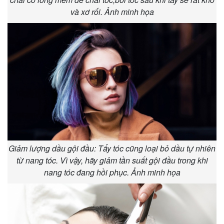
và xơ rối. Ảnh minh họa
Pháp luật
Quân sự - Quốc phòng
Vụ án
Vũ khí
Tin nóng
Việt Nam
Tư vấn luật
Phân tích
Giảm lượng dầu gội đầu: Tẩy tóc cũng loại bỏ dầu tự nhiên
từ nang tóc. Vì vậy, hãy giảm tần suất gội đầu trong khi
nang tóc đang hồi phục. Ảnh minh họa