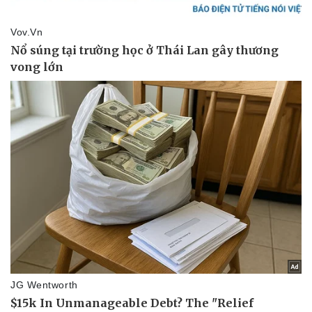
Doanh nghiệp
Công nghệ
Thông tin doanh nghiệp
Sành điệu
Doanh nghiệp 24h
Tin Công nghệ
Doanh nhân
Trải nghiệm
Vì cộng đồng
Chuyển đổi số