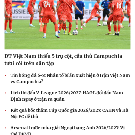
Du lịch
Podcast
Tư vấn
Câu chuyện thời sự
ĐT Việt Nam thiếu 5 trụ cột, cầu thủ Campuchia
Săn Tour
Đọc truyện đêm khuya
check-in
Cửa sổ tình yêu
tươi rói trên sân tập
Kể chuyện cho bé
Tin bóng đá 6-8: Nhân tố bí ẩn xuất hiện ở trận Việt Nam
Hạt giống tâm hồn
vs Campuchia?
Lịch thi đấu V-League 2026/2027: HAGL đối đầu Nam
Định ngay ở trận ra quân
Kết quả bốc thăm Cúp Quốc gia 2026/2027: CAHN và Hà
Nội FC dễ thở
Arsenal trước mùa giải Ngoại hạng Anh 2026/2027: Vị
thế ĐKVĐ