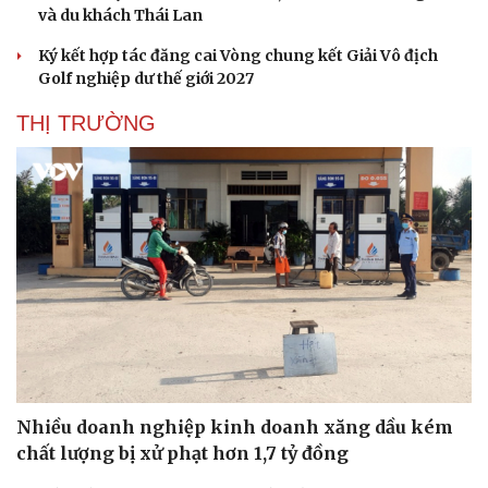
và du khách Thái Lan
Ký kết hợp tác đăng cai Vòng chung kết Giải Vô địch
Golf nghiệp dư thế giới 2027
Văn hóa
Giải trí
THỊ TRƯỜNG
Sân khấu - Điện ảnh
Nghệ sĩ
Văn học
Thời trang
Âm nhạc
Sao Việt
Di sản
Nhiều doanh nghiệp kinh doanh xăng dầu kém
chất lượng bị xử phạt hơn 1,7 tỷ đồng