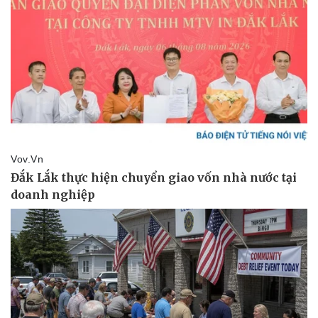
Pháp luật
Quân sự - Quốc phòng
Vụ án
Vũ khí
Tin nóng
Việt Nam
Tư vấn luật
Phân tích