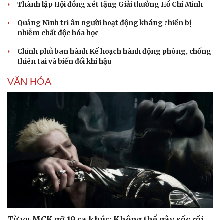
Thành lập Hội đồng xét tặng Giải thưởng Hồ Chí Minh
Quảng Ninh tri ân người hoạt động kháng chiến bị
nhiễm chất độc hóa học
Chính phủ ban hành Kế hoạch hành động phòng, chống
thiên tai và biến đổi khí hậu
VĂN HÓA
Sức khỏe
Đời sống
Từ vụ MCK gỡ 19 ca khúc: Không thể gây sốc rồi