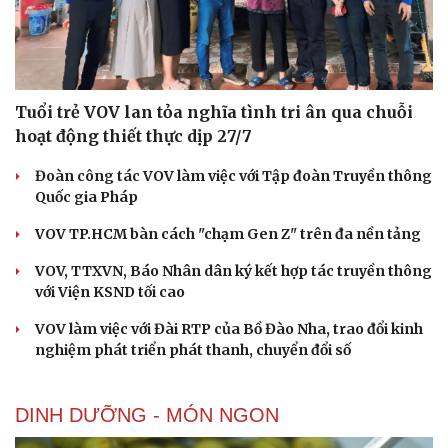
Tuổi trẻ VOV lan tỏa nghĩa tình tri ân qua chuỗi
hoạt động thiết thực dịp 27/7
Đoàn công tác VOV làm việc với Tập đoàn Truyền thông
Quốc gia Pháp
VOV TP.HCM bàn cách "chạm Gen Z" trên đa nền tảng
VOV, TTXVN, Báo Nhân dân ký kết hợp tác truyền thông
với Viện KSND tối cao
VOV làm việc với Đài RTP của Bồ Đào Nha, trao đổi kinh
nghiệm phát triển phát thanh, chuyển đổi số
DINH DƯỠNG - MÓN NGON