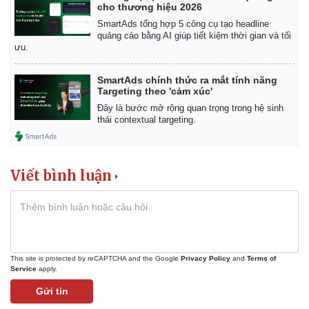
cho thương hiệu 2026
SmartAds tổng hợp 5 công cụ tạo headline
quảng cáo bằng AI giúp tiết kiệm thời gian và tối
ưu.
SmartAds chính thức ra mắt tính năng
Targeting theo 'cảm xúc'
Đây là bước mở rộng quan trọng trong hệ sinh
thái contextual targeting.
Viết bình luận
Kinh tế
Thị trường
Bất động sản
Giá vàng
Khởi nghiệp
Tiêu dùng
Tỷ giá
This site is protected by reCAPTCHA and the Google
Privacy Policy
and
Terms of
Chứng khoán
Service
apply.
Giá cà phê
Gửi tin