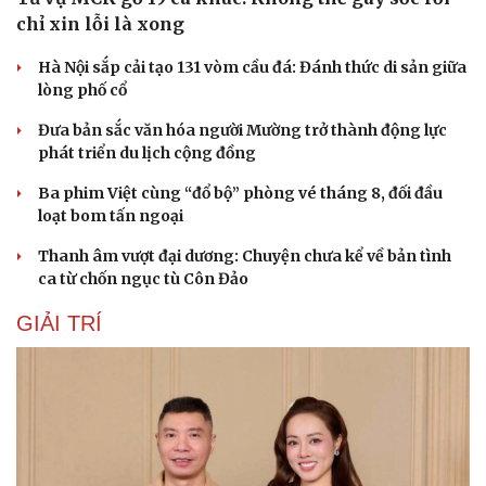
Dinh dưỡng - món ngon
Nhà đẹp
chỉ xin lỗi là xong
Cây thuốc
Blog
Hà Nội sắp cải tạo 131 vòm cầu đá: Đánh thức di sản giữa
Sản phụ khoa
Tình yêu - Gia đình
lòng phố cổ
Nhi khoa
Nam khoa
Đưa bản sắc văn hóa người Mường trở thành động lực
Làm đẹp - giảm cân
phát triển du lịch cộng đồng
Phòng mạch online
Ăn sạch sống khỏe
Ba phim Việt cùng “đổ bộ” phòng vé tháng 8, đối đầu
loạt bom tấn ngoại
Thanh âm vượt đại dương: Chuyện chưa kể về bản tình
ca từ chốn ngục tù Côn Đảo
GIẢI TRÍ