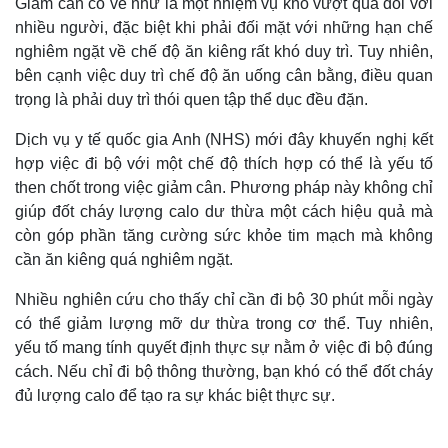
Giảm cân có vẻ như là một nhiệm vụ khó vượt qua đối với
nhiều người, đặc biệt khi phải đối mặt với những hạn chế
nghiêm ngặt về chế độ ăn kiêng rất khó duy trì. Tuy nhiên,
bên cạnh việc duy trì chế độ ăn uống cân bằng, điều quan
trọng là phải duy trì thói quen tập thể dục đều đặn.
Dịch vụ y tế quốc gia Anh (NHS) mới đây khuyến nghị kết
hợp việc đi bộ với một chế độ thích hợp có thể là yếu tố
then chốt trong việc giảm cân. Phương pháp này không chỉ
giúp đốt cháy lượng calo dư thừa một cách hiệu quả mà
còn góp phần tăng cường sức khỏe tim mạch mà không
cần ăn kiêng quá nghiêm ngặt.
Nhiều nghiên cứu cho thấy chỉ cần đi bộ 30 phút mỗi ngày
có thể giảm lượng mỡ dư thừa trong cơ thể. Tuy nhiên,
yếu tố mang tính quyết định thực sự nằm ở việc đi bộ đúng
cách. Nếu chỉ đi bộ thông thường, bạn khó có thể đốt cháy
đủ lượng calo để tạo ra sự khác biệt thực sự.