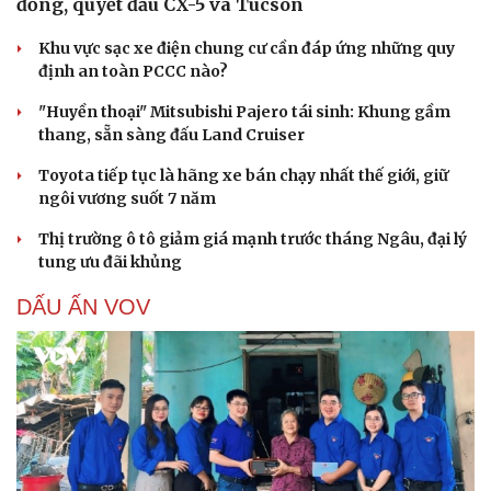
đồng, quyết đấu CX-5 và Tucson
Khu vực sạc xe điện chung cư cần đáp ứng những quy
định an toàn PCCC nào?
"Huyền thoại" Mitsubishi Pajero tái sinh: Khung gầm
thang, sẵn sàng đấu Land Cruiser
Toyota tiếp tục là hãng xe bán chạy nhất thế giới, giữ
ngôi vương suốt 7 năm
Cải chính
Thị trường ô tô giảm giá mạnh trước tháng Ngâu, đại lý
tung ưu đãi khủng
DẤU ẤN VOV