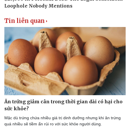
Tin liên quan
Ăn trứng giảm cân trong thời gian dài có hại cho
Thể thao
Ô tô - Xe máy
sức khỏe?
Bóng đá
Ô tô
Lịch thi đấu bóng đá
Xe máy
Mặc dù trứng chứa nhiều giá trị dinh dưỡng nhưng khi ăn trứng
Thế giới thể thao
Tư vấn
quá nhiều sẽ tiềm ẩn rủi ro với sức khỏe người dùng.
eSports