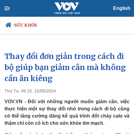
English
SỨC KHỎE
/
Thay đổi đơn giản trong cách đi
Chính trị
Xã hội
Đảng
Tin 24h
bộ giúp bạn giảm cân mà không
Tổ chức nhân sự
Dự báo thời tiết
cần ăn kiêng
Quốc hội
Giáo dục
Nhận diện sự thật
Dấu ấn VOV
Việc làm
Thứ Tư, 06:15, 15/05/2024
Biển đảo
VOV.VN - Đối với những người muốn giảm cân, việc
thực hiện một sự thay đổi nhỏ trong cách đi bộ cũng
có thể tăng cường đáng kể quá trình đốt cháy calo và
thậm chí còn có ích cho sức khỏe tim mạch.