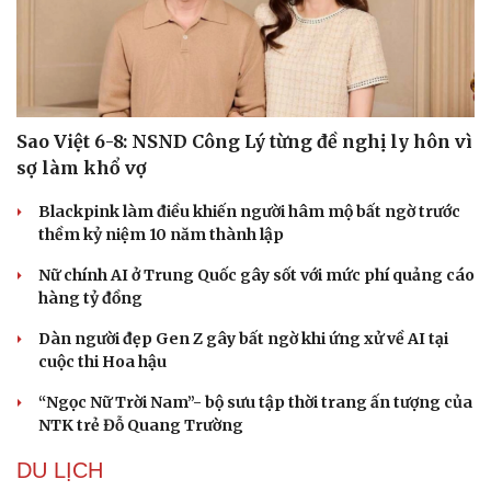
Sao Việt 6-8: NSND Công Lý từng đề nghị ly hôn vì
sợ làm khổ vợ
Blackpink làm điều khiến người hâm mộ bất ngờ trước
thềm kỷ niệm 10 năm thành lập
Nữ chính AI ở Trung Quốc gây sốt với mức phí quảng cáo
hàng tỷ đồng
Dàn người đẹp Gen Z gây bất ngờ khi ứng xử về AI tại
cuộc thi Hoa hậu
“Ngọc Nữ Trời Nam”- bộ sưu tập thời trang ấn tượng của
NTK trẻ Đỗ Quang Trường
DU LỊCH