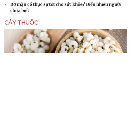
Bơ mặn có thực sự tốt cho sức khỏe? Điều nhiều người
chưa biết
CÂY THUỐC
Loại hạt xưa dùng chống đói, là vị thuốc bổ dưỡng,
ăn vào khỏe trong, đẹp ngoài
Loại rau bổ tim, dưỡng mắt giá chỉ vài nghìn ở chợ ăn
vào lại tốt đủ đường