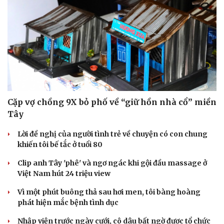
Doanh nghiệp 24h
Tin Công nghệ
Doanh nhân
Trải nghiệm
Vì cộng đồng
Chuyển đổi số
Cặp vợ chồng 9X bỏ phố về “giữ hồn nhà cổ” miền
Tây
Lời đề nghị của người tình trẻ về chuyện có con chung
khiến tôi bế tắc ở tuổi 80
Clip anh Tây 'phê' và ngơ ngác khi gội đầu massage ở
Việt Nam hút 24 triệu view
Vì một phút buông thả sau hơi men, tôi bàng hoàng
phát hiện mắc bệnh tình dục
Nhập viện trước ngày cưới, cô dâu bất ngờ được tổ chức