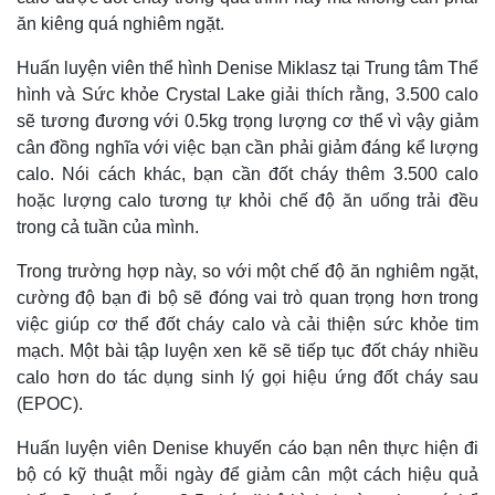
ăn kiêng quá nghiêm ngặt.
Huấn luyện viên thể hình Denise Miklasz tại Trung tâm Thể
hình và Sức khỏe Crystal Lake giải thích rằng, 3.500 calo
sẽ tương đương với 0.5kg trọng lượng cơ thể vì vậy giảm
cân đồng nghĩa với việc bạn cần phải giảm đáng kể lượng
calo. Nói cách khác, bạn cần đốt cháy thêm 3.500 calo
hoặc lượng calo tương tự khỏi chế độ ăn uống trải đều
trong cả tuần của mình.
Trong trường hợp này, so với một chế độ ăn nghiêm ngặt,
Thế giới
Multimedia
cường độ bạn đi bộ sẽ đóng vai trò quan trọng hơn trong
Quan sát
Video
việc giúp cơ thể đốt cháy calo và cải thiện sức khỏe tim
Cuộc sống đó đây
Ảnh
mạch. Một bài tập luyện xen kẽ sẽ tiếp tục đốt cháy nhiều
Hồ sơ
E-Magazine
calo hơn do tác dụng sinh lý gọi hiệu ứng đốt cháy sau
Infographic
(EPOC).
Huấn luyện viên Denise khuyến cáo bạn nên thực hiện đi
bộ có kỹ thuật mỗi ngày để giảm cân một cách hiệu quả