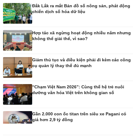
Đắk Lắk ra mắt Bản đồ số nông sản, phát động
chiến dịch số hóa dữ liệu
Pháp luật
Thể thao
Vụ án
Pickleball
Tin nóng
Bóng đá quốc tế
Hợp tác xã ngừng hoạt động nhiều năm nhưng
Tư vấn luật
Bóng đá Việt Nam
không thể giải thể, vì sao?
Thế giới thể thao
Lịch thi đấu bóng đá
eSports
Giảm thủ tục và điều kiện phải đi kèm các công
Hậu trường
cụ quản lý thay thế đủ mạnh
“Chạm Việt Nam 2026”: Cùng thế hệ trẻ nuôi
dưỡng văn hóa Việt trên không gian số
Ô tô - Xe máy
Doanh nghiệp
Ô tô
Thông tin doanh nghiệp
Xe máy
Doanh nghiệp 24h
Gần 2.000 con ốc titan trên siêu xe Pagani có
Tư vấn
Doanh nhân
giá hơn 2,9 tỷ đồng
Vì cộng đồng