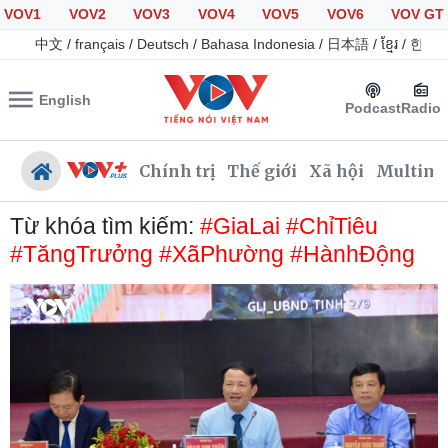
VOV1
VOV2
VOV3
VOV4
VOV5
VOV6
VOV GT
中文
/
français
/
Deutsch
/
Bahasa Indonesia
/
日本語
/
ខ្មែរ
/
한국
English
Podcast
Radio
Chính trị
Thế giới
Xã hội
Multime
Từ khóa tìm kiếm:
#GiaLai #ChỉTiêu
#TăngTrưởng #XãPhường #HànhĐộng
Chính trị
Xã hội
Đảng
Tin 24h
Tổ chức nhân sự
Giáo dục
Quốc hội
Dự báo thời tiết
Nhận diện sự thật
Dấu ấn VOV
Việc làm
Biển đảo