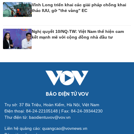
Vĩnh Long triển khai các giải pháp chống khai
thác IUU, gỡ "thẻ vàng" EC
Công nghệ
Sức khỏe
Sành điệu
Dinh dưỡng - món ngon
Nghị quyết 10/NQ-TW: Việt Nam thể hiện cam
Tin Công nghệ
Cây thuốc
kết mạnh mẽ với cộng đồng nhà đầu tư
Trải nghiệm
Sản phụ khoa
Chuyển đổi số
Nhi khoa
Nam khoa
Làm đẹp - giảm cân
Phòng mạch online
Ăn sạch sống khỏe
BÁO ĐIỆN TỬ VOV
Đời sống
Văn hóa
Trụ sở: 37 Bà Triệu, Hoàn Kiếm, Hà Nội, Việt Nam
Điện thoại: 84-24-22105148 | Fax: 84-24-39344230
Nhà đẹp
Sân khấu - Điện ảnh
Thư điện tử: baodientuvov@vov.vn
Tình yêu - Gia đình
Văn học
Blog
Âm nhạc
Liên hệ quảng cáo: quangcao@vovnews.vn
Di sản