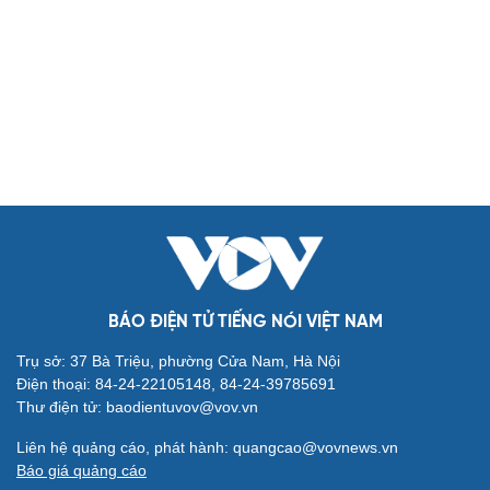
Biển đảo
Thế giới
Multimedia
Quan sát
Video
Cuộc sống đó đây
Ảnh
Hồ sơ
E-Magazine
Infographic
Kinh tế
Thị trường
Bất động sản
Giá vàng
Khởi nghiệp
Tiêu dùng
Tỷ giá
Chứng khoán
Giá cà phê
BÁO ĐIỆN TỬ TIẾNG NÓI VIỆT NAM
Pháp luật
Quân sự - Quốc phòng
Trụ sở: 37 Bà Triệu, phường Cửa Nam, Hà Nội
Vụ án
Vũ khí
Điện thoại: 84-24-22105148, 84-24-39785691
Tin nóng
Việt Nam
Thư điện tử: baodientuvov@vov.vn
Tư vấn luật
Phân tích
Liên hệ quảng cáo, phát hành: quangcao@vovnews.vn
Thể thao
Ô tô - Xe máy
Báo giá quảng cáo
Bóng đá
Ô tô