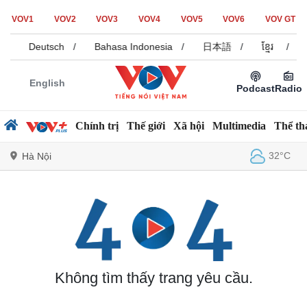
VOV1
VOV2
VOV3
VOV4
VOV5
VOV6
VOV GT
/
Deutsch
/
Bahasa Indonesia
/
日本語
/
ខ្មែរ
/
English
Podcast
Radio
Chính trị
Thế giới
Xã hội
Multimedia
Thể th
32°C
Hà Nội
Chính trị
Xã hội
Đảng
Tin 24h
Tổ chức nhân sự
Dự báo thời tiết
Quốc hội
Giáo dục
Không tìm thấy trang yêu cầu.
Nhận diện sự thật
Dấu ấn VOV
Việc làm