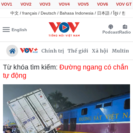
VOV1
VOV2
VOV3
VOV4
VOV5
VOV6
VOV GT
中文
/
français
/
Deutsch
/
Bahasa Indonesia
/
日本語
/
ខ្មែរ
/
한국
English
Podcast
Radio
Chính trị
Thế giới
Xã hội
Multime
Từ khóa tìm kiếm:
Đường ngang có chắn
tự động
Chính trị
Xã hội
Đảng
Tin 24h
Tổ chức nhân sự
Dự báo thời tiết
Quốc hội
Giáo dục
Nhận diện sự thật
Dấu ấn VOV
Việc làm
Biển đảo