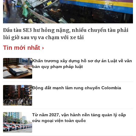
Thế giới
Multimedia
Đầu tàu SE3 hư hỏng nặng, nhiều chuyến tàu phải
Quan sát
Ảnh
lùi giờ sau vụ va chạm với xe tải
Cuộc sống đó đây
Video
Hồ sơ
E-Magazine
Tin mới nhất ›
Infographic
Khẩn trương xây dựng hồ sơ dự án Luật về văn
bản quy phạm pháp luật
Kinh tế
Thị trường
Động đất mạnh làm rung chuyển Colombia
Bất động sản
Tiêu dùng
Khởi nghiệp
Giá vàng
Tỷ giá
Chứng khoán
Từ năm 2027, vận hành nền tảng quản lý cấp
Xổ số 3 miền
cứu ngoại viện toàn quốc
Giá cà phê