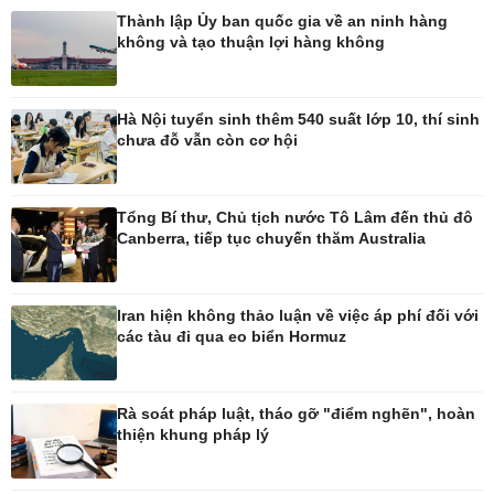
Thành lập Ủy ban quốc gia về an ninh hàng
không và tạo thuận lợi hàng không
Pháp luật
Thể thao
Vụ án
Pickleball
Hà Nội tuyển sinh thêm 540 suất lớp 10, thí sinh
Tin nóng
Bóng đá Việt Nam
chưa đỗ vẫn còn cơ hội
Tư vấn luật
Bóng đá quốc tế
Thế giới thể thao
Lịch thi đấu bóng đá
Tổng Bí thư, Chủ tịch nước Tô Lâm đến thủ đô
eSports
Canberra, tiếp tục chuyến thăm Australia
Hậu trường
Iran hiện không thảo luận về việc áp phí đối với
các tàu đi qua eo biển Hormuz
Ô tô - Xe máy
Doanh nghiệp
Ô tô
Thông tin doanh nghiệp
Xe máy
Doanh nghiệp 24h
Rà soát pháp luật, tháo gỡ "điểm nghẽn", hoàn
thiện khung pháp lý
Tư vấn
Doanh nhân
Vì cộng đồng