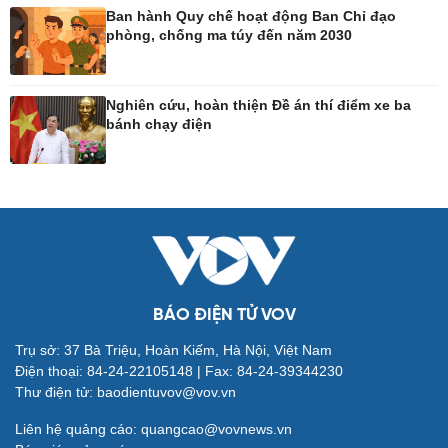
Ban hành Quy chế hoạt động Ban Chỉ đạo
phòng, chống ma túy đến năm 2030
Công nghệ
Sức khỏe
Sành điệu
Dinh dưỡng - món ngon
Nghiên cứu, hoàn thiện Đề án thí điểm xe ba
Tin Công nghệ
Cây thuốc
bánh chạy điện
Trải nghiệm
Sản phụ khoa
Chuyển đổi số
Nhi khoa
Nam khoa
Làm đẹp - giảm cân
Phòng mạch online
Ăn sạch sống khỏe
BÁO ĐIỆN TỬ VOV
Trụ sở: 37 Bà Triệu, Hoàn Kiếm, Hà Nội, Việt Nam
Đời sống
Văn hóa
Điện thoại: 84-24-22105148 | Fax: 84-24-39344230
Nhà đẹp
Sân khấu - Điện ảnh
Thư điện tử: baodientuvov@vov.vn
Blog
Văn học
Tình yêu - Gia đình
Âm nhạc
Liên hệ quảng cáo: quangcao@vovnews.vn
Di sản